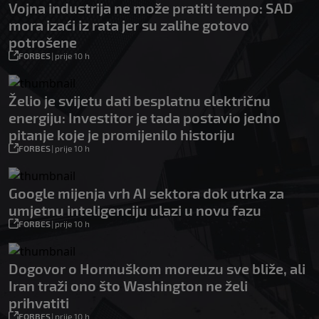
Vojna industrija ne može pratiti tempo: SAD
mora izaći iz rata jer su zalihe gotovo
potrošene
FORBES
|
prije 10 h
Želio je svijetu dati besplatnu električnu
energiju: Investitor je tada postavio jedno
pitanje koje je promijenilo historiju
FORBES
|
prije 10 h
Google mijenja vrh AI sektora dok utrka za
umjetnu inteligenciju ulazi u novu fazu
FORBES
|
prije 10 h
Dogovor o Hormuškom moreuzu sve bliže, ali
Iran traži ono što Washington ne želi
prihvatiti
FORBES
|
prije 10 h