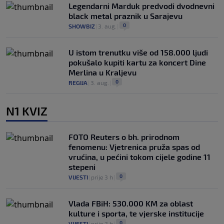
Legendarni Marduk predvodi dvodnevni
black metal praznik u Sarajevu
0
SHOWBIZ
|
3. aug.
|
U istom trenutku više od 158.000 ljudi
pokušalo kupiti kartu za koncert Dine
Merlina u Kraljevu
0
REGIJA
|
3. aug.
|
N1 KVIZ
FOTO Reuters o bh. prirodnom
fenomenu: Vjetrenica pruža spas od
vrućina, u pećini tokom cijele godine 11
stepeni
0
VIJESTI
|
prije 3 h
|
Vlada FBiH: 530.000 KM za oblast
kulture i sporta, te vjerske institucije
0
VIJESTI
|
prije 2 h
|