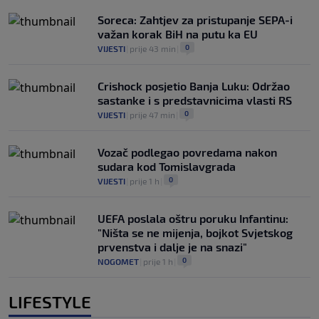
Soreca: Zahtjev za pristupanje SEPA-i
važan korak BiH na putu ka EU
0
VIJESTI
|
prije 43 min
|
Crishock posjetio Banja Luku: Održao
sastanke i s predstavnicima vlasti RS
0
VIJESTI
|
prije 47 min
|
Vozač podlegao povredama nakon
sudara kod Tomislavgrada
0
VIJESTI
|
prije 1 h
|
UEFA poslala oštru poruku Infantinu:
"Ništa se ne mijenja, bojkot Svjetskog
prvenstva i dalje je na snazi"
0
NOGOMET
|
prije 1 h
|
LIFESTYLE