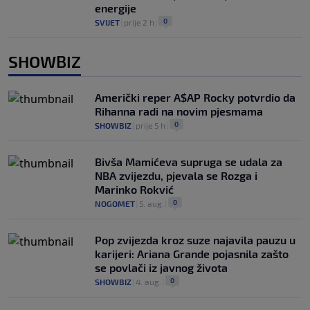
energije
0
SVIJET
|
prije 2 h
|
SHOWBIZ
Američki reper A$AP Rocky potvrdio da
Rihanna radi na novim pjesmama
0
SHOWBIZ
|
prije 5 h
|
Bivša Mamićeva supruga se udala za
NBA zvijezdu, pjevala se Rozga i
Marinko Rokvić
0
NOGOMET
|
5. aug.
|
Pop zvijezda kroz suze najavila pauzu u
karijeri: Ariana Grande pojasnila zašto
se povlači iz javnog života
0
SHOWBIZ
|
4. aug.
|