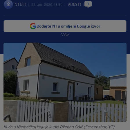
1
N1 BiH
VIJESTI
|
22. apr. 2026. 13:34
|
|
Dodajte N1 u omiljeni Google izvor
Više
Kuća u Njemačkoj koju je kupio Dženan Ćišić (Screenshot/YT)