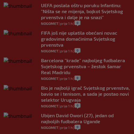
UEFA poslala oštru poruku Infantinu:
"Ništa se ne mijenja, bojkot Svjetskog
prvenstva i dalje je na snazi"
0
NOGOMET
|
prije 1 h
|
FIFA još nije uplatila obećani novac
gradovima domaćinima Svjetskog
prvenstva
0
NOGOMET
|
prije 1 h
|
Barcelona "krade" najboljeg fudbalera
Svjetskog prvenstva – žestok šamar
Real Madridu
0
NOGOMET
|
prije 1 h
|
Bio je najbolji igrač Svjetskog prvenstva,
bavio se i tenisom, a sada je postao novi
selektor Urugvaja
0
NOGOMET
|
prije 1 h
|
Ubijen David Owori (27), jedan od
najboljih fudbalera Ugande
0
NOGOMET
|
prije 1 h
|