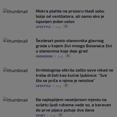
Mokra plahta na prozoru hladi sobu
bolje od ventilatora, ali samo ako je
ispunjen jedan uslov
0
LIFESTYLE
|
5. aug.
|
Šezdeset posto stanovnika glavnog
grada u kojem živi mnogo Bosanaca živi
u stanovima koje daje grad
0
EKONOMIJA
|
5. aug.
|
Ornitologinja otkrila zašto sove nikad ne
treba držati kao kućne ljubimce: "Sve
što se priča o njima je neistina"
0
LIFESTYLE
|
4. aug.
|
Na najtoplijem naseljenom mjestu na
svijetu ljudi rukama vade so, a karavan
do prve pijace putuje dva dana
0
SVIJET
|
5. aug.
|