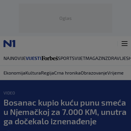
Oglas
NAJNOVIJE
VIJESTI
SPORT
SVIJET
MAGAZIN
ZDRAVLJE
S
Ekonomija
Kultura
Regija
Crna hronika
Obrazovanje
Vrijeme
VIDEO
Bosanac kupio kuću punu smeća
u Njemačkoj za 7.000 KM, unutra
ga dočekalo iznenađenje