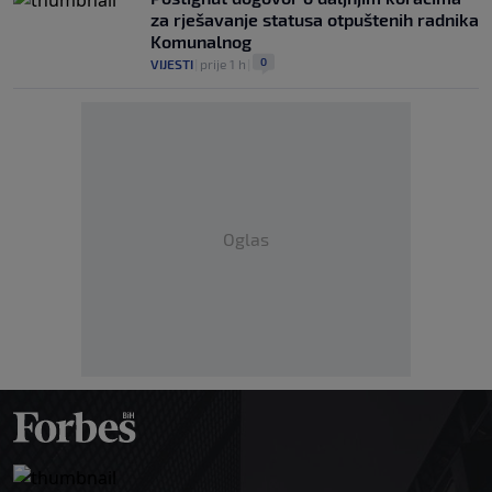
za rješavanje statusa otpuštenih radnika
Komunalnog
0
VIJESTI
|
prije 1 h
|
Oglas