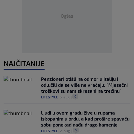
Oglas
NAJČITANIJE
Penzioneri otišli na odmor u Italiju i
odlučili da se više ne vraćaju: "Mjesečni
troškovi su nam skresani na trećinu"
0
LIFESTYLE
|
5. aug.
|
Ljudi u ovom gradu žive u rupama
iskopanim u brdu, a kad prošire spavaću
sobu ponekad nađu drago kamenje
0
LIFESTYLE
|
2. aug.
|