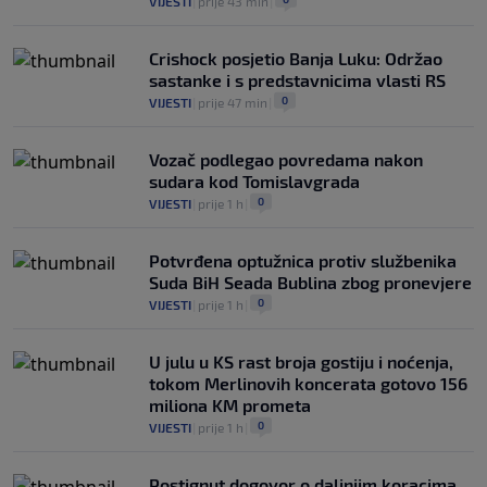
VIJESTI
|
prije 43 min
|
Crishock posjetio Banja Luku: Održao
sastanke i s predstavnicima vlasti RS
0
VIJESTI
|
prije 47 min
|
Vozač podlegao povredama nakon
sudara kod Tomislavgrada
0
VIJESTI
|
prije 1 h
|
Potvrđena optužnica protiv službenika
Suda BiH Seada Bublina zbog pronevjere
0
VIJESTI
|
prije 1 h
|
U julu u KS rast broja gostiju i noćenja,
tokom Merlinovih koncerata gotovo 156
miliona KM prometa
0
VIJESTI
|
prije 1 h
|
Postignut dogovor o daljnjim koracima