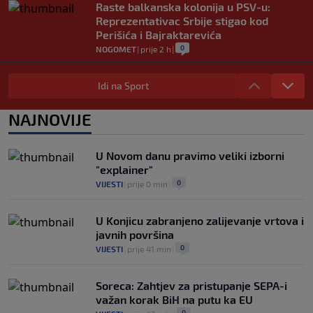
Raste balkanska kolonija u PSV-u:
Reprezentativac Srbije stigao kod
Perišića i Bajraktarevića
0
NOGOMET
|
prije 2 h
|
Real Madrid je oborio rekord!
Talentovani ofanzivac za 135 miliona
Idi na Sport
eura stigao na Santiago Bernabeu
0
NOGOMET
|
prije 2 h
|
NAJNOVIJE
Argentinci će jedan trijumf sa
ovogodišnjeg Mundijala obilježavati kao
U Novom danu pravimo veliki izborni
nacionalni praznik
"explainer"
0
NOGOMET
|
prije 2 h
|
0
VIJESTI
|
prije 0 min
|
U Konjicu zabranjeno zalijevanje vrtova i
javnih površina
0
VIJESTI
|
prije 41 min
|
Soreca: Zahtjev za pristupanje SEPA-i
važan korak BiH na putu ka EU
0