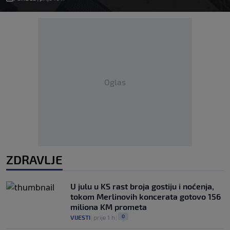
Oglas
ZDRAVLJE
U julu u KS rast broja gostiju i noćenja,
tokom Merlinovih koncerata gotovo 156
miliona KM prometa
0
VIJESTI
|
prije 1 h
|