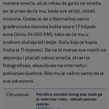
metara smeća, ali je rekao da ga to ne smeta,
jer je znao da će mu, kada sve očisti, ostati
imovina. Dodao je da u Njemačkoj samo
građevinska dozvola košta skoro 17 hiljada
eura (blizu 34.000 KM), tako da će mu u
svakom slučaju biti bolje. Kuću koju je kupio
čistio je 11 mjeseci. Da ne bi morao sve nositi na
deponiju i plaćati odvoz smeća, stvari je
fotografisao, objavljivao na internetu i
poklanjao ljudima. Bilo mu je važno samo da je
sve odvezeno.
Porodica usvojila novog psa, kada ga
je veterinar vidio - odmah pozvao
policiju
LIFESTYLE
|
22. apr.