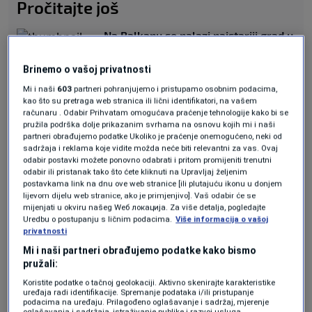
Pročitajte još
Na Balkanu se nalazi najstariji grad u
Evropi i prva džamija koja je dobila
struju na svijetu
Brinemo o vašoj privatnosti
KULTURA
|
22. apr.
Mi i naši
603
partneri pohranjujemo i pristupamo osobnim podacima,
Zbog greške banke, "obični čovjek"
kao što su pretraga web stranica ili lični identifikatori, na vašem
postao 225 puta bogatiji od Elona
računaru . Odabir Prihvatam omogućava praćenje tehnologije kako bi se
Muska
pružila podrška dolje prikazanim svrhama na osnovu kojih mi i naši
SVIJET
|
22. apr.
partneri obrađujemo podatke Ukoliko je praćenje onemogućeno, neki od
sadržaja i reklama koje vidite možda neće biti relevantni za vas. Ovaj
odabir postavki možete ponovno odabrati i pritom promijeniti trenutni
odabir ili pristanak tako što ćete kliknuti na Upravljaj željenim
Kako je Ćišić rekao, njegov prvi posao u
postavkama link na dnu ove web stranice [ili plutajuću ikonu u donjem
lijevom dijelu web stranice, ako je primjenjivo]. Vaš odabir će se
Njemačkoj bio je na gradilištu.
"Kada sam
mijenjati u okviru našeg Wеб локација. Za više detalja, pogledajte
Uredbu o postupanju s ličnim podacima.
Više informacija o vašoj
odlučio da odem, rekao sam da nemam novca,
privatnosti
a oni su mi rekli - zaradit ćeš novac. Nemam
Mi i naši partneri obrađujemo podatke kako bismo
pružali:
papire - nije važno. Ne znam jezik - ne treba ti.
Koristite podatke o tačnoj geolokaciji. Aktivno skenirajte karakteristike
Imaš leđa, šuti i radi"
, ispričao je za
YT kanal
.
uređaja radi identifikacije. Spremanje podataka i/ili pristupanje
podacima na uređaju. Prilagođeno oglašavanje i sadržaj, mjerenje
oglašavanja i sadržaja, istraživanje publike i razvoj usluga.