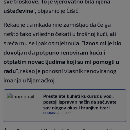
sve troškove. To je vjerovatno bila njena
ušteđevina",
objasnio je Ćišić.
Rekao je da nikada nije zamišljao da će ga
nešto tako vrijedno čekati u trošnoj kući, ali
sreća mu se ipak osmjehnula.
"Iznos mi je bio
dovoljan da potpuno renoviram kuću i
otplatim novac ljudima koji su mi pomogli u
radu",
rekao je ponosni vlasnik renoviranog
imanja u Njemačkoj.
Prestanite kuhati kukuruz u vodi,
postoji ispravan način da sačuvate
sav njegov okus i hranjive tvari
COOKING
|
22. apr.