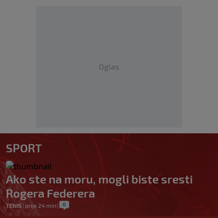
Oglas
SPORT
Ako ste na moru, mogli biste sresti
Rogera Federera
0
TENIS
|
prije 24 min
|