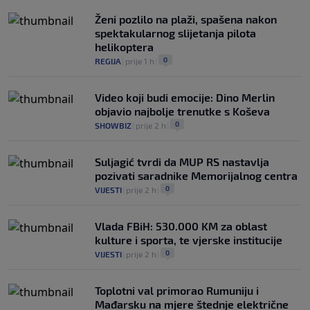
Ženi pozlilo na plaži, spašena nakon
spektakularnog slijetanja pilota
helikoptera
0
REGIJA
|
prije 1 h
|
Video koji budi emocije: Dino Merlin
objavio najbolje trenutke s Koševa
0
SHOWBIZ
|
prije 2 h
|
Suljagić tvrdi da MUP RS nastavlja
pozivati saradnike Memorijalnog centra
0
VIJESTI
|
prije 2 h
|
Vlada FBiH: 530.000 KM za oblast
kulture i sporta, te vjerske institucije
0
VIJESTI
|
prije 2 h
|
Toplotni val primorao Rumuniju i
Mađarsku na mjere štednje električne