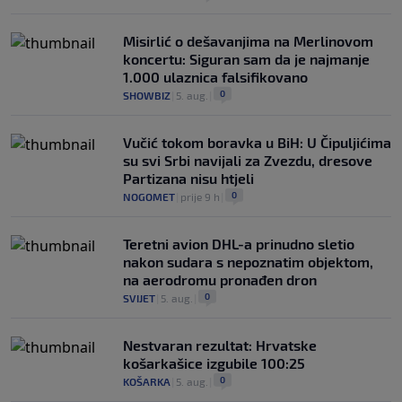
Misirlić o dešavanjima na Merlinovom
koncertu: Siguran sam da je najmanje
1.000 ulaznica falsifikovano
0
SHOWBIZ
|
5. aug.
|
Vučić tokom boravka u BiH: U Čipuljićima
su svi Srbi navijali za Zvezdu, dresove
Partizana nisu htjeli
0
NOGOMET
|
prije 9 h
|
Teretni avion DHL-a prinudno sletio
nakon sudara s nepoznatim objektom,
na aerodromu pronađen dron
0
SVIJET
|
5. aug.
|
Nestvaran rezultat: Hrvatske
košarkašice izgubile 100:25
0
KOŠARKA
|
5. aug.
|