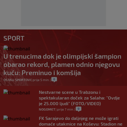
SPORT
U trenucima dok je olimpijski šampion
obarao rekord, plamen odnio njegovu
kuću: Preminuo i komšija
0
OSTALI SPORTOVI
|
prije 5 min.
|
Nestvarne scene u Trabzonu i
spektakularan doček za Salaha: "Ovdje
je 25.000 ljudi" (FOTO/VIDEO)
0
NOGOMET
|
prije 7 min.
|
FK Sarajevo do daljnjeg ne može igrati
domaće utakmice na Koševu: Stadion ne