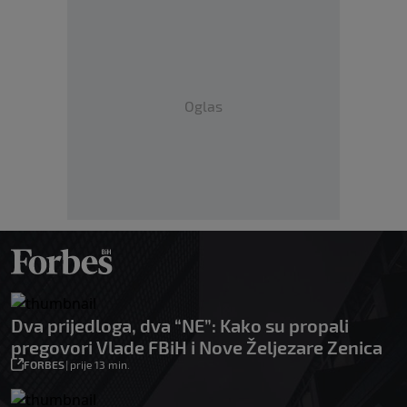
Oglas
Dva prijedloga, dva “NE”: Kako su propali
pregovori Vlade FBiH i Nove Željezare Zenica
FORBES
|
prije 13 min.