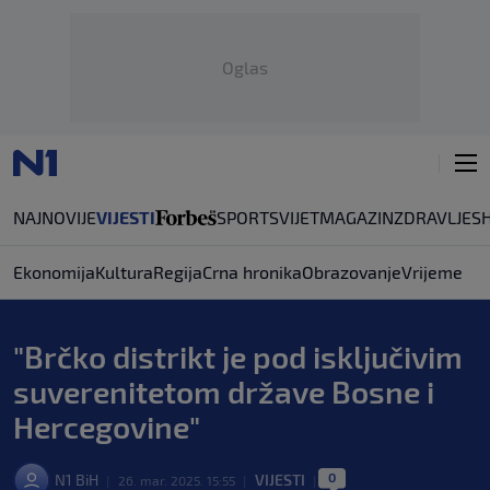
Oglas
NAJNOVIJE
VIJESTI
SPORT
SVIJET
MAGAZIN
ZDRAVLJE
S
Ekonomija
Kultura
Regija
Crna hronika
Obrazovanje
Vrijeme
"Brčko distrikt je pod isključivim
suverenitetom države Bosne i
Hercegovine"
0
N1 BiH
VIJESTI
|
26. mar. 2025. 15:55
|
|