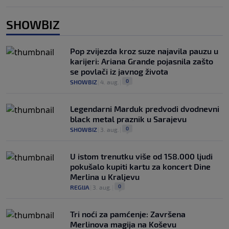
SHOWBIZ
Pop zvijezda kroz suze najavila pauzu u
karijeri: Ariana Grande pojasnila zašto
se povlači iz javnog života
0
SHOWBIZ
|
4. aug.
|
Legendarni Marduk predvodi dvodnevni
black metal praznik u Sarajevu
0
SHOWBIZ
|
3. aug.
|
U istom trenutku više od 158.000 ljudi
pokušalo kupiti kartu za koncert Dine
Merlina u Kraljevu
0
REGIJA
|
3. aug.
|
Tri noći za pamćenje: Završena
Merlinova magija na Koševu