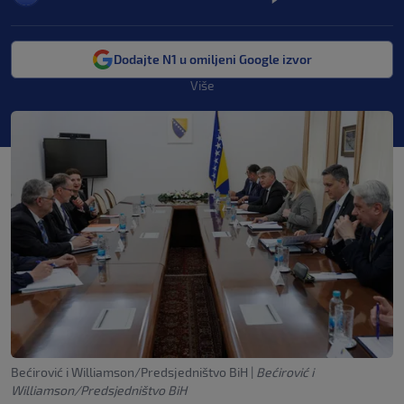
Dodajte N1 u omiljeni Google izvor
Više
Bećirović i Williamson/Predsjedništvo BiH
|
Bećirović i
Williamson/Predsjedništvo BiH