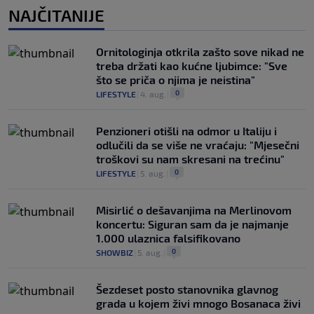
NAJČITANIJE
Ornitologinja otkrila zašto sove nikad ne
treba držati kao kućne ljubimce: "Sve
što se priča o njima je neistina"
0
LIFESTYLE
|
4. aug.
|
Penzioneri otišli na odmor u Italiju i
odlučili da se više ne vraćaju: "Mjesečni
troškovi su nam skresani na trećinu"
0
LIFESTYLE
|
5. aug.
|
Misirlić o dešavanjima na Merlinovom
koncertu: Siguran sam da je najmanje
1.000 ulaznica falsifikovano
0
SHOWBIZ
|
5. aug.
|
Šezdeset posto stanovnika glavnog
grada u kojem živi mnogo Bosanaca živi