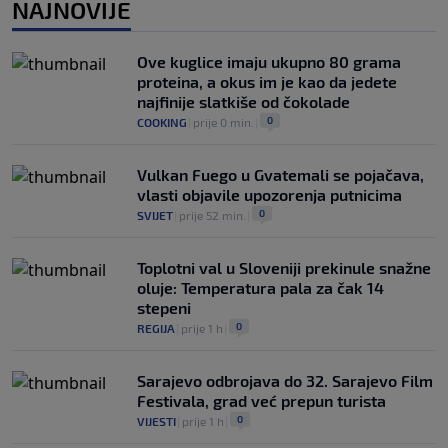
OSTALI SPORTOVI
|
prije 1 h
|
NAJNOVIJE
Predsjednik FIFA-e ne odustaje od svojih
planova: Otkriveno šta je ponudio
Ove kuglice imaju ukupno 80 grama
Marokancima za podršku
proteina, a okus im je kao da jedete
0
NOGOMET
|
prije 2 h
|
najfinije slatkiše od čokolade
0
COOKING
|
prije 0 min.
|
Vulkan Fuego u Gvatemali se pojačava,
vlasti objavile upozorenja putnicima
0
SVIJET
|
prije 52 min.
|
Toplotni val u Sloveniji prekinule snažne
oluje: Temperatura pala za čak 14
stepeni
0
REGIJA
|
prije 1 h
|
Sarajevo odbrojava do 32. Sarajevo Film
Festivala, grad već prepun turista
0
VIJESTI
|
prije 1 h
|