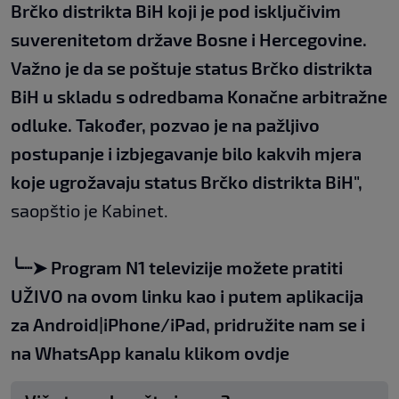
Brčko distrikta BiH koji je pod isključivim
suverenitetom države Bosne i Hercegovine.
Važno je da se poštuje status Brčko distrikta
BiH u skladu s odredbama Konačne arbitražne
odluke. Također, pozvao je na pažljivo
postupanje i izbjegavanje bilo kakvih mjera
koje ugrožavaju status Brčko distrikta BiH",
saopštio je Kabinet.
╰┈➤
Program N1 televizije možete pratiti
UŽIVO na
ovom linku
kao i putem aplikacija
za
An
droid
|
iPhone/iPad,
pridružite nam se i
na WhatsApp kanalu klikom
ovdje