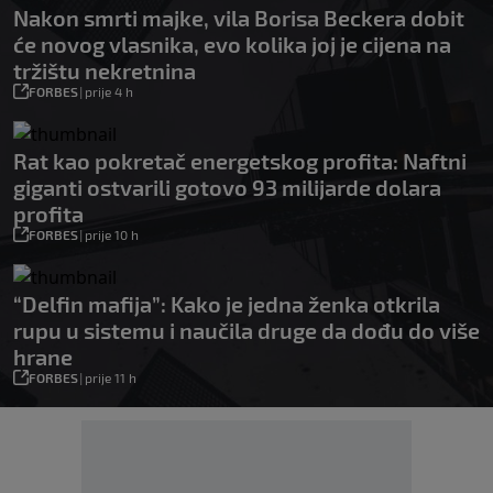
Nakon smrti majke, vila Borisa Beckera dobit
će novog vlasnika, evo kolika joj je cijena na
tržištu nekretnina
FORBES
|
prije 4 h
Rat kao pokretač energetskog profita: Naftni
giganti ostvarili gotovo 93 milijarde dolara
profita
FORBES
|
prije 10 h
“Delfin mafija”: Kako je jedna ženka otkrila
rupu u sistemu i naučila druge da dođu do više
hrane
FORBES
|
prije 11 h