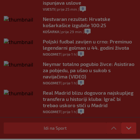
ispunjava uslove
0
VIJESTI
|
prije 25 min.
|
Nestvaran rezultat: Hrvatske
košarkašice izgubile 100:25
0
KOŠARKA
|
prije 29 min.
|
Poljski fudbal zavijen u crno: Preminuo
legendarni golman u 44. godini života
0
NOGOMET
|
prije 1 h
|
Neymar totalno pogubio živce: Asistirao
za pobjedu, pa ušao u sukob s
navijačima (VIDEO)
0
NOGOMET
|
prije 1 h
|
Real Madrid blizu dogovora najskupljeg
transfera u historiji kluba: Igrač bi
trebao uskoro stići u Madrid
0
NOGOMET
|
prije 1 h
|
Lara Gut-Behrami završila karijeru:
Jedna od najvećih skijašica svih
Idi na Sport
vremena rekla "zbogom"
0