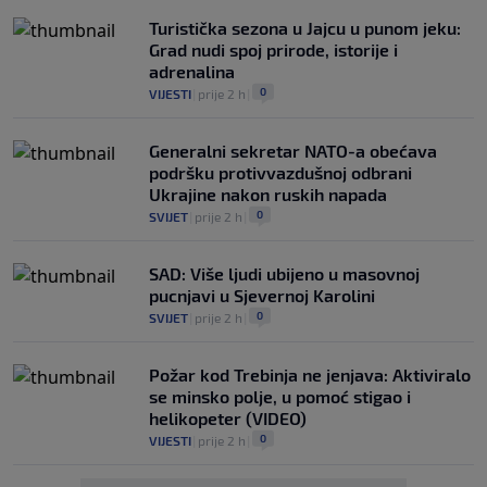
Turistička sezona u Jajcu u punom jeku:
Grad nudi spoj prirode, istorije i
adrenalina
0
VIJESTI
|
prije 2 h
|
Generalni sekretar NATO-a obećava
podršku protivvazdušnoj odbrani
Ukrajine nakon ruskih napada
0
SVIJET
|
prije 2 h
|
SAD: Više ljudi ubijeno u masovnoj
pucnjavi u Sjevernoj Karolini
0
SVIJET
|
prije 2 h
|
Požar kod Trebinja ne jenjava: Aktiviralo
se minsko polje, u pomoć stigao i
helikopeter (VIDEO)
0
VIJESTI
|
prije 2 h
|