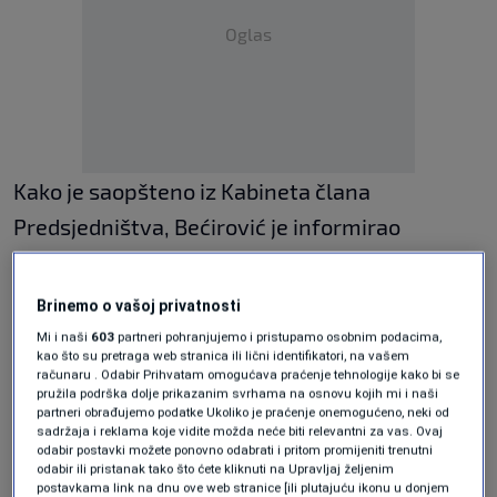
Oglas
Kako je saopšteno iz Kabineta člana
Predsjedništva, Bećirović je informirao
ambasadora Williamsona o "trenutnom
napadu na ustavni poredak Bosne i
Brinemo o vašoj privatnosti
Hercegovine i temeljne odredbe Dejtonskog
Mi i naši
603
partneri pohranjujemo i pristupamo osobnim podacima,
kao što su pretraga web stranica ili lični identifikatori, na vašem
mirovnog sporazuma od strane rukovodstva
računaru . Odabir Prihvatam omogućava praćenje tehnologije kako bi se
pružila podrška dolje prikazanim svrhama na osnovu kojih mi i naši
bh. entiteta Republika Srpska".
partneri obrađujemo podatke Ukoliko je praćenje onemogućeno, neki od
sadržaja i reklama koje vidite možda neće biti relevantni za vas. Ovaj
odabir postavki možete ponovno odabrati i pritom promijeniti trenutni
odabir ili pristanak tako što ćete kliknuti na Upravljaj željenim
"Naglasio je da to predstavlja direktnu
postavkama link na dnu ove web stranice [ili plutajuću ikonu u donjem