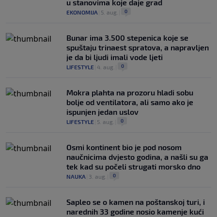
u stanovima koje daje grad
0
EKONOMIJA
|
5. aug.
|
Bunar imа 3.500 stepenica koje se
spuštaju trinaest spratova, a napravljen
je da bi ljudi imali vode ljeti
0
LIFESTYLE
|
4. aug.
|
Mokra plahta na prozoru hladi sobu
bolje od ventilatora, ali samo ako je
ispunjen jedan uslov
0
LIFESTYLE
|
5. aug.
|
Osmi kontinent bio je pod nosom
naučnicima dvjesto godina, a našli su ga
tek kad su počeli strugati morsko dno
0
NAUKA
|
3. aug.
|
Saplео se o kamen na poštanskoj turi, i
narednih 33 godine nosio kamenje kući