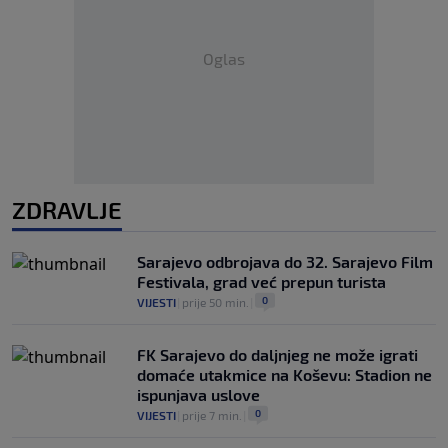
Oglas
ZDRAVLJE
Sarajevo odbrojava do 32. Sarajevo Film
Festivala, grad već prepun turista
0
VIJESTI
|
prije 50 min.
|
FK Sarajevo do daljnjeg ne može igrati
domaće utakmice na Koševu: Stadion ne
ispunjava uslove
0
VIJESTI
|
prije 7 min.
|