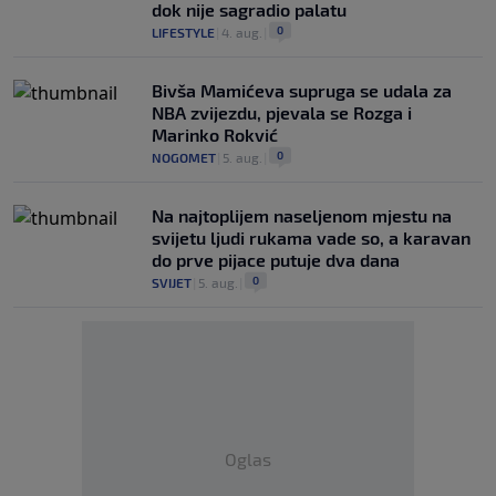
dok nije sagradio palatu
0
LIFESTYLE
|
4. aug.
|
Bivša Mamićeva supruga se udala za
NBA zvijezdu, pjevala se Rozga i
Marinko Rokvić
0
NOGOMET
|
5. aug.
|
Na najtoplijem naseljenom mjestu na
svijetu ljudi rukama vade so, a karavan
do prve pijace putuje dva dana
0
SVIJET
|
5. aug.
|
Oglas