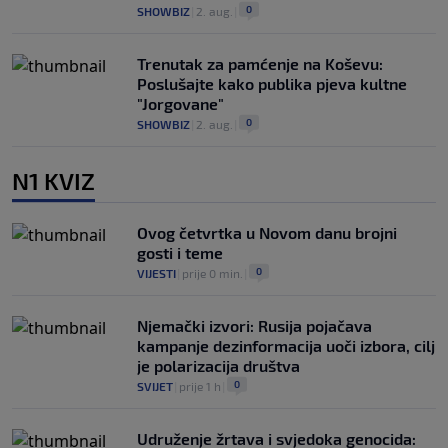
0
SHOWBIZ
|
2. aug.
|
Trenutak za pamćenje na Koševu:
Poslušajte kako publika pjeva kultne
"Jorgovane"
0
SHOWBIZ
|
2. aug.
|
N1 KVIZ
Ovog četvrtka u Novom danu brojni
gosti i teme
0
VIJESTI
|
prije 0 min.
|
Njemački izvori: Rusija pojačava
kampanje dezinformacija uoči izbora, cilj
je polarizacija društva
0
SVIJET
|
prije 1 h
|
Udruženje žrtava i svjedoka genocida: