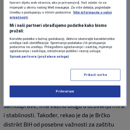
prijetnju miru i stabilnosti Bosne i
lijevom dijelu web stranice, ako je primjenjivo]. Vaš odabir će se
mijenjati u okviru našeg Wеб локација. Za više detalja, pogledajte
Hercegovine i regije. Istakao je da se mir i
Uredbu o postupanju s ličnim podacima.
Više informacija o vašoj
privatnosti
stabilnost u Bosni i Hercegovini mogu očuvati
Mi i naši partneri obrađujemo podatke kako bismo
samo zaštitom suvereniteta, ustavnog
pružali:
Koristite podatke o tačnoj geolokaciji. Aktivno skenirajte karakteristike
poretka Bosne i Hercegovine, kao i
uređaja radi identifikacije. Spremanje podataka i/ili pristupanje
podacima na uređaju. Prilagođeno oglašavanje i sadržaj, mjerenje
zaustavljanjem antidejtonskog i antiustavnog
oglašavanja i sadržaja, istraživanje publike i razvoj usluga.
Spisak partnera (pružalaca usluga)
djelovanja rukovodstva bh. entiteta
Republika Srpska",
saopšteno je.
Prikaži svrhe
Bećirović je rekao da Brčko distrikt BiH, kao
Prihvatam
jedinstvena administrativna jedinica lokalne
samouprave, ima važnu ulogu u očuvanju mira
i stabilnosti. Također, rekao je da je Brčko
distrikt BiH od posebne važnosti za zaštitu