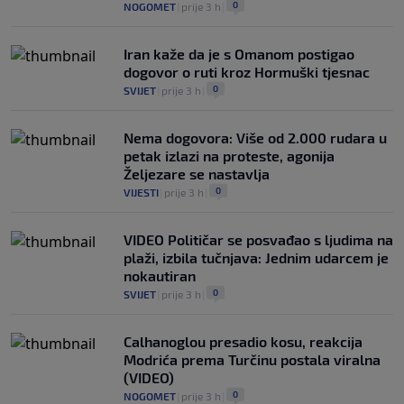
0
NOGOMET
|
prije 3 h
|
Iran kaže da je s Omanom postigao
dogovor o ruti kroz Hormuški tjesnac
0
SVIJET
|
prije 3 h
|
Nema dogovora: Više od 2.000 rudara u
petak izlazi na proteste, agonija
Željezare se nastavlja
0
VIJESTI
|
prije 3 h
|
VIDEO Političar se posvađao s ljudima na
plaži, izbila tučnjava: Jednim udarcem je
nokautiran
0
SVIJET
|
prije 3 h
|
Calhanoglou presadio kosu, reakcija
Modrića prema Turčinu postala viralna
(VIDEO)
0
NOGOMET
|
prije 3 h
|