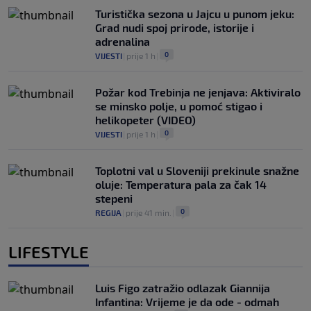
Turistička sezona u Jajcu u punom jeku:
Grad nudi spoj prirode, istorije i
adrenalina
0
VIJESTI
|
prije 1 h
|
Požar kod Trebinja ne jenjava: Aktiviralo
se minsko polje, u pomoć stigao i
helikopeter (VIDEO)
0
VIJESTI
|
prije 1 h
|
Toplotni val u Sloveniji prekinule snažne
oluje: Temperatura pala za čak 14
stepeni
0
REGIJA
|
prije 41 min.
|
LIFESTYLE
Luis Figo zatražio odlazak Giannija
Infantina: Vrijeme je da ode - odmah