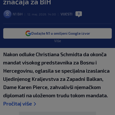
značaja za BiH
0
N1 BiH
VIJESTI
|
12. maj. 2026. 14:00
|
|
Dodajte N1 u omiljeni Google izvor
Više
Nakon odluke Christiana Schmidta da okonča
mandat visokog predstavnika za Bosnu i
Hercegovinu, oglasila se specijalna izaslanica
Ujedinjenog Kraljevstva za Zapadni Balkan,
Dame Karen Pierce, zahvalivši njemačkom
diplomati na uloženom trudu tokom mandata.
Pročitaj više