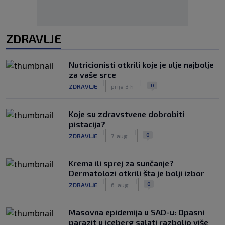
ZDRAVLJE
Nutricionisti otkrili koje je ulje najbolje
za vaše srce
|
|
0
ZDRAVLJE
prije 3 h
Koje su zdravstvene dobrobiti
pistacija?
|
|
0
ZDRAVLJE
7. aug.
Krema ili sprej za sunčanje?
Dermatolozi otkrili šta je bolji izbor
|
|
0
ZDRAVLJE
6. aug.
Masovna epidemija u SAD-u: Opasni
parazit u iceberg salati razbolio više