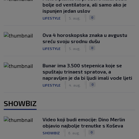
bolje od ventilatora, ali samo ako je
ispunjen jedan uslov
|
|
0
LIFESTYLE
5. aug.
Ova 4 horoskopska znaka u avgustu
sreću svoju srodnu dušu
|
|
0
LIFESTYLE
5. aug.
Bunar imа 3.500 stepenica koje se
spuštaju trinaest spratova, a
napravljen je da bi ljudi imali vode ljeti
|
|
0
LIFESTYLE
4. aug.
SHOWBIZ
Video koji budi emocije: Dino Merlin
objavio najbolje trenutke s Koševa
|
|
0
SHOWBIZ
6. aug.