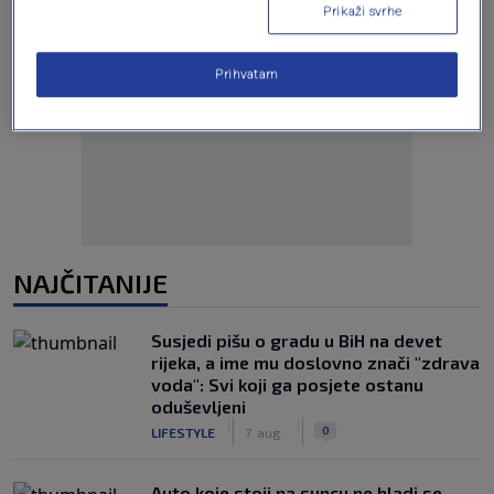
Prikaži svrhe
Prihvatam
Oglas
NAJČITANIJE
Susjedi pišu o gradu u BiH na devet
rijeka, a ime mu doslovno znači "zdrava
voda": Svi koji ga posjete ostanu
oduševljeni
|
|
0
LIFESTYLE
7. aug.
Auto koje stoji na suncu ne hladi se