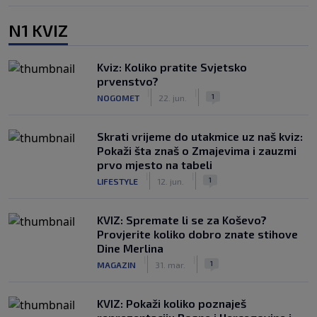
N1 KVIZ
Kviz: Koliko pratite Svjetsko
prvenstvo?
|
|
1
NOGOMET
22. jun.
Skrati vrijeme do utakmice uz naš kviz:
Pokaži šta znaš o Zmajevima i zauzmi
prvo mjesto na tabeli
|
|
1
LIFESTYLE
12. jun.
KVIZ: Spremate li se za Koševo?
Provjerite koliko dobro znate stihove
Dine Merlina
|
|
1
MAGAZIN
31. mar.
KVIZ: Pokaži koliko poznaješ