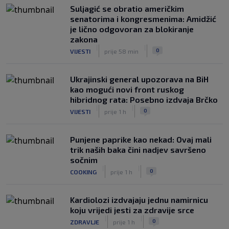
Suljagić se obratio američkim
senatorima i kongresmenima: Amidžić
je lično odgovoran za blokiranje
zakona
|
|
0
VIJESTI
prije 58 min
Ukrajinski general upozorava na BiH
kao mogući novi front ruskog
hibridnog rata: Posebno izdvaja Brčko
|
|
0
VIJESTI
prije 1 h
Punjene paprike kao nekad: Ovaj mali
trik naših baka čini nadjev savršeno
sočnim
|
|
0
COOKING
prije 1 h
Kardiolozi izdvajaju jednu namirnicu
koju vrijedi jesti za zdravije srce
|
|
0
ZDRAVLJE
prije 1 h