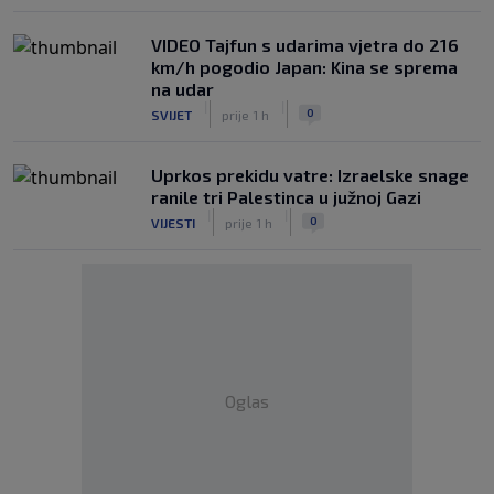
VIDEO Tajfun s udarima vjetra do 216
km/h pogodio Japan: Kina se sprema
na udar
|
|
0
SVIJET
prije 1 h
Uprkos prekidu vatre: Izraelske snage
ranile tri Palestinca u južnoj Gazi
|
|
0
VIJESTI
prije 1 h
Oglas