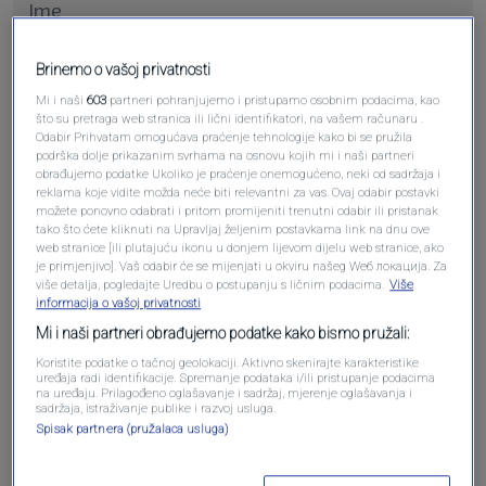
Brinemo o vašoj privatnosti
Pošalji komentar
Mi i naši
603
partneri pohranjujemo i pristupamo osobnim podacima, kao
što su pretraga web stranica ili lični identifikatori, na vašem računaru .
Odabir Prihvatam omogućava praćenje tehnologije kako bi se pružila
podrška dolje prikazanim svrhama na osnovu kojih mi i naši partneri
obrađujemo podatke Ukoliko je praćenje onemogućeno, neki od sadržaja i
reklama koje vidite možda neće biti relevantni za vas. Ovaj odabir postavki
možete ponovno odabrati i pritom promijeniti trenutni odabir ili pristanak
tako što ćete kliknuti na Upravljaj željenim postavkama link na dnu ove
web stranice [ili plutajuću ikonu u donjem lijevom dijelu web stranice, ako
je primjenjivo]. Vaš odabir će se mijenjati u okviru našeg Wеб локација. Za
više detalja, pogledajte Uredbu o postupanju s ličnim podacima.
Više
informacija o vašoj privatnosti
Oglas
Mi i naši partneri obrađujemo podatke kako bismo pružali:
Koristite podatke o tačnoj geolokaciji. Aktivno skenirajte karakteristike
uređaja radi identifikacije. Spremanje podataka i/ili pristupanje podacima
na uređaju. Prilagođeno oglašavanje i sadržaj, mjerenje oglašavanja i
sadržaja, istraživanje publike i razvoj usluga.
Spisak partnera (pružalaca usluga)