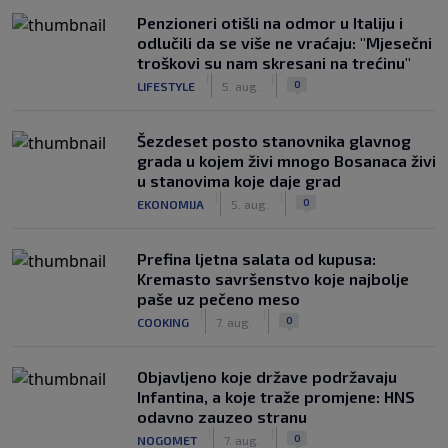
Penzioneri otišli na odmor u Italiju i
odlučili da se više ne vraćaju: "Mjesečni
troškovi su nam skresani na trećinu"
|
|
0
LIFESTYLE
5. aug.
Šezdeset posto stanovnika glavnog
grada u kojem živi mnogo Bosanaca živi
u stanovima koje daje grad
|
|
0
EKONOMIJA
5. aug.
Prefina ljetna salata od kupusa:
Kremasto savršenstvo koje najbolje
paše uz pečeno meso
|
|
0
COOKING
7. aug.
Objavljeno koje države podržavaju
Infantina, a koje traže promjene: HNS
odavno zauzeo stranu
|
|
0
NOGOMET
7. aug.