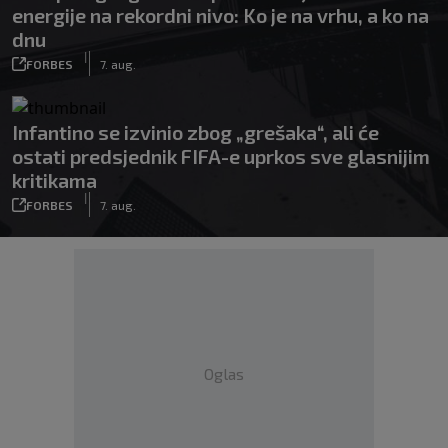
energije na rekordni nivo: Ko je na vrhu, a ko na
dnu
|
FORBES
7. aug.
Infantino se izvinio zbog „grešaka“, ali će
ostati predsjednik FIFA-e uprkos sve glasnijim
kritikama
|
FORBES
7. aug.
Oglas