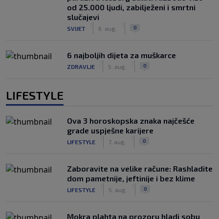
od 25.000 ljudi, zabilježeni i smrtni
slučajevi
|
|
0
SVIJET
6. aug.
6 najboljih dijeta za muškarce
|
|
0
ZDRAVLJE
5. aug.
LIFESTYLE
Ova 3 horoskopska znaka najčešće
grade uspješne karijere
|
|
0
LIFESTYLE
7. aug.
Zaboravite na velike račune: Rashladite
dom pametnije, jeftinije i bez klime
|
|
0
LIFESTYLE
5. aug.
Mokra plahta na prozoru hladi sobu