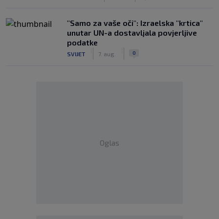
"Samo za vaše oči": Izraelska "krtica"
unutar UN-a dostavljala povjerljive
podatke
|
|
0
SVIJET
7. aug.
Oglas