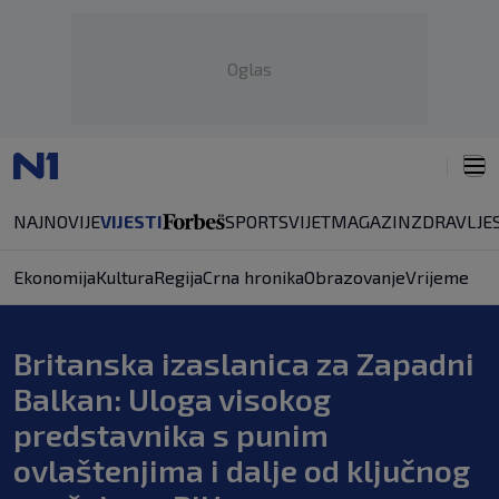
Oglas
NAJNOVIJE
VIJESTI
SPORT
SVIJET
MAGAZIN
ZDRAVLJE
Ekonomija
Kultura
Regija
Crna hronika
Obrazovanje
Vrijeme
Britanska izaslanica za Zapadni
Balkan: Uloga visokog
predstavnika s punim
ovlaštenjima i dalje od ključnog