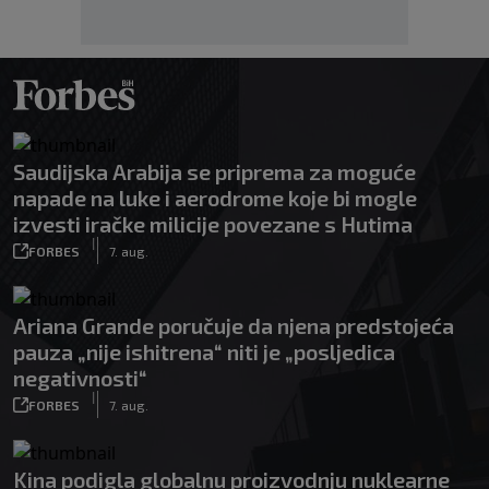
Saudijska Arabija se priprema za moguće
napade na luke i aerodrome koje bi mogle
izvesti iračke milicije povezane s Hutima
|
FORBES
7. aug.
Ariana Grande poručuje da njena predstojeća
pauza „nije ishitrena“ niti je „posljedica
negativnosti“
|
FORBES
7. aug.
Kina podigla globalnu proizvodnju nuklearne