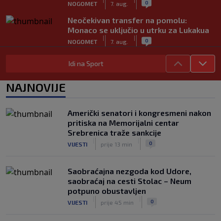
0
NOGOMET
7. aug.
Neočekivan transfer na pomolu:
Monaco se uključio u utrku za Lukakua
|
|
0
NOGOMET
7. aug.
Počela nova sezona: Željezničar na
Idi na Sport
Grbavici savladao BSK
|
|
0
NOGOMET
7. aug.
NAJNOVIJE
UEFA pokreće istragu: Je li Infantino
namjeravao prodati prava na Svjetsko
Američki senatori i kongresmeni nakon
prvenstvo ispod cijene?
pritiska na Memorijalni centar
|
|
0
NOGOMET
7. aug.
Srebrenica traže sankcije
|
|
0
VIJESTI
prije 13 min
Saobraćajna nezgoda kod Udore,
saobraćaj na cesti Stolac – Neum
potpuno obustavljen
|
|
0
VIJESTI
prije 45 min