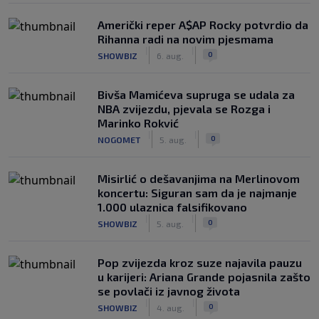
Američki reper A$AP Rocky potvrdio da
Rihanna radi na novim pjesmama
|
|
0
SHOWBIZ
6. aug.
Bivša Mamićeva supruga se udala za
NBA zvijezdu, pjevala se Rozga i
Marinko Rokvić
|
|
0
NOGOMET
5. aug.
Misirlić o dešavanjima na Merlinovom
koncertu: Siguran sam da je najmanje
1.000 ulaznica falsifikovano
|
|
0
SHOWBIZ
5. aug.
Pop zvijezda kroz suze najavila pauzu
u karijeri: Ariana Grande pojasnila zašto
se povlači iz javnog života
|
|
0
SHOWBIZ
4. aug.