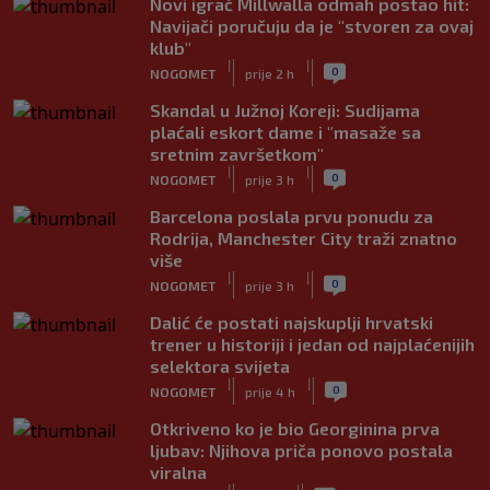
Novi igrač Millwalla odmah postao hit:
Navijači poručuju da je "stvoren za ovaj
klub"
|
|
0
NOGOMET
prije 2 h
Skandal u Južnoj Koreji: Sudijama
plaćali eskort dame i "masaže sa
sretnim završetkom"
|
|
0
NOGOMET
prije 3 h
Barcelona poslala prvu ponudu za
Rodrija, Manchester City traži znatno
više
|
|
0
NOGOMET
prije 3 h
Dalić će postati najskuplji hrvatski
trener u historiji i jedan od najplaćenijih
selektora svijeta
|
|
0
NOGOMET
prije 4 h
Otkriveno ko je bio Georginina prva
ljubav: Njihova priča ponovo postala
viralna
|
|