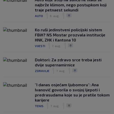
najbrže klimom, nego postupkom koji
traje petnaest sekundi
|
|
0
AUTO
6. aug.
Ko ruši jedinstveni policijski sistem
FBiH? NS Mostar prozvala institucije
HNK, ZHK i Kantona 10
|
|
0
VIJESTI
7. aug.
Doktori: Za zdravo srce treba jesti
dvije supernamirnice
|
|
0
ZDRAVLJE
7. aug.
"I danas osjećam ljubomoru": Ana
Ivanović govorila o svojoj ljepoti i
predrasudama koje su je pratile tokom
karijere
|
|
0
TENIS
7. aug.