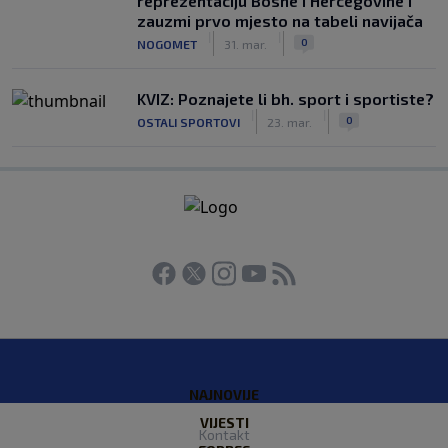
reprezentaciju Bosne i Hercegovine i
zauzmi prvo mjesto na tabeli navijača
|
|
0
NOGOMET
31. mar.
KVIZ: Poznajete li bh. sport i sportiste?
|
|
0
OSTALI SPORTOVI
23. mar.
NAJNOVIJE
VIJESTI
Kontakt