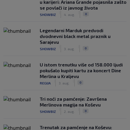
u karijeri: Ariana Grande pojasnila zašto
se povlači iz javnog života
|
|
0
SHOWBIZ
4. aug.
Legendarni Marduk predvodi
dvodnevni black metal praznik u
Sarajevu
|
|
0
SHOWBIZ
3. aug.
U istom trenutku više od 158.000 ljudi
pokušalo kupiti kartu za koncert Dine
Merlina u Kraljevu
|
|
0
REGIJA
3. aug.
Tri noći za pamćenje: Završena
Merlinova magija na Koševu
|
|
0
SHOWBIZ
2. aug.
Trenutak za pamćenje na Koševu: