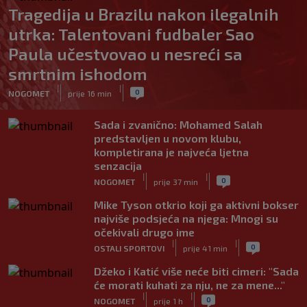
Tragedija u Brazilu nakon ilegalnih
utrka: Talentovani fudbaler Sao
Paula učestvovao u nesreći sa
smrtnim ishodom
|
|
0
NOGOMET
prije 16 min
Sada i zvanično: Mohamed Salah
predstavljen u novom klubu,
kompletirana je najveća ljetna
senzacija
|
|
0
NOGOMET
prije 37 min
Mike Tyson otkrio koji ga aktivni bokser
najviše podsjeća na njega: Mnogi su
očekivali drugo ime
|
|
0
OSTALI SPORTOVI
prije 41 min
Džeko i Katić više neće biti cimeri: "Sada
će morati kuhati za nju, ne za mene..."
|
|
0
NOGOMET
prije 1 h