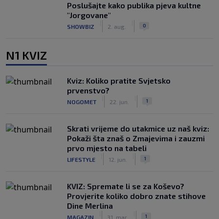
Poslušajte kako publika pjeva kultne
"Jorgovane"
|
|
0
SHOWBIZ
2. aug.
N1 KVIZ
Kviz: Koliko pratite Svjetsko
prvenstvo?
|
|
1
NOGOMET
22. jun.
Skrati vrijeme do utakmice uz naš kviz:
Pokaži šta znaš o Zmajevima i zauzmi
prvo mjesto na tabeli
|
|
1
LIFESTYLE
12. jun.
KVIZ: Spremate li se za Koševo?
Provjerite koliko dobro znate stihove
Dine Merlina
|
|
1
MAGAZIN
31. mar.