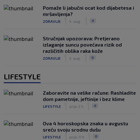
Pomaže li jabučni ocat kod dijabetesa i
mršavljenja?
|
|
0
ZDRAVLJE
4. aug.
Stručnjak upozorava: Pretjerano
izlaganje suncu povećava rizik od
različitih oblika raka kože
|
|
0
ZDRAVLJE
3. aug.
LIFESTYLE
Zaboravite na velike račune: Rashladite
dom pametnije, jeftinije i bez klime
|
|
0
LIFESTYLE
prije 2 h
Ova 4 horoskopska znaka u avgustu
sreću svoju srodnu dušu
|
|
0
LIFESTYLE
prije 11 h