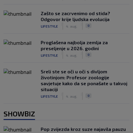
Zašto se zacrvenimo od stida?
Odgovor krije ljudska evolucija
|
|
0
LIFESTYLE
4. aug.
Proglašena najbolja zemlja za
preseljenje u 2026. godini
|
|
0
LIFESTYLE
4. aug.
Sreli ste se oči u oči s divljom
životinjom: Profesor zoologije
savjetuje kako da se ponašate u takvoj
situaciji
|
|
0
LIFESTYLE
4. aug.
SHOWBIZ
Pop zvijezda kroz suze najavila pauzu