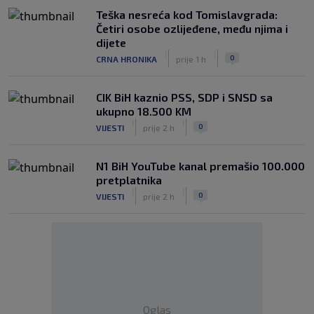
Teška nesreća kod Tomislavgrada:
Četiri osobe ozlijeđene, među njima i
dijete
|
|
0
CRNA HRONIKA
prije 1 h
CIK BiH kaznio PSS, SDP i SNSD sa
ukupno 18.500 KM
|
|
0
VIJESTI
prije 2 h
N1 BiH YouTube kanal premašio 100.000
pretplatnika
|
|
0
VIJESTI
prije 2 h
Oglas