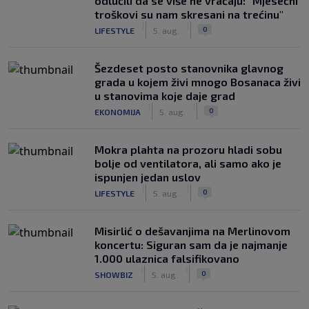
odlučili da se više ne vraćaju: "Mjesečni
troškovi su nam skresani na trećinu"
|
|
0
LIFESTYLE
5. aug.
Šezdeset posto stanovnika glavnog
grada u kojem živi mnogo Bosanaca živi
u stanovima koje daje grad
|
|
0
EKONOMIJA
5. aug.
Mokra plahta na prozoru hladi sobu
bolje od ventilatora, ali samo ako je
ispunjen jedan uslov
|
|
0
LIFESTYLE
5. aug.
Misirlić o dešavanjima na Merlinovom
koncertu: Siguran sam da je najmanje
1.000 ulaznica falsifikovano
|
|
0
SHOWBIZ
5. aug.