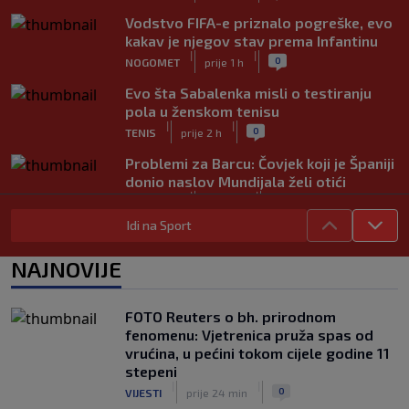
Vodstvo FIFA-e priznalo pogreške, evo
kakav je njegov stav prema Infantinu
|
|
0
NOGOMET
prije 1 h
Evo šta Sabalenka misli o testiranju
pola u ženskom tenisu
|
|
0
TENIS
prije 2 h
Problemi za Barcu: Čovjek koji je Španiji
donio naslov Mundijala želi otići
|
|
0
NOGOMET
prije 2 h
Idi na Sport
Željezničar bez sedmorice stranaca i
nekoliko važnih igrača protiv BSK-a:
NAJNOVIJE
Klub objasnio zbog čega nisu
registrovani
|
|
0
NOGOMET
prije 2 h
FOTO Reuters o bh. prirodnom
fenomenu: Vjetrenica pruža spas od
Samed Baždar ima novi klub! Igrat će
vrućina, u pećini tokom cijele godine 11
Evropu, na dresu zadužio "devetku"
stepeni
|
|
0
NOGOMET
prije 2 h
|
|
0
VIJESTI
prije 24 min