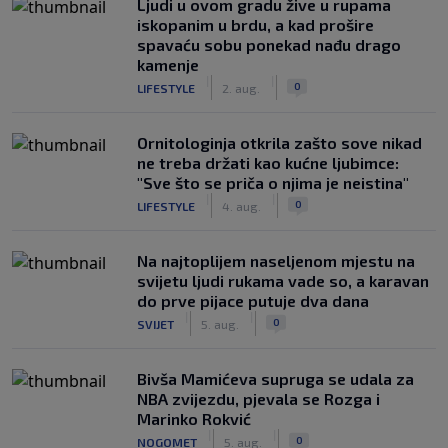
Ljudi u ovom gradu žive u rupama
iskopanim u brdu, a kad prošire
spavaću sobu ponekad nađu drago
kamenje
|
|
0
LIFESTYLE
2. aug.
Ornitologinja otkrila zašto sove nikad
ne treba držati kao kućne ljubimce:
"Sve što se priča o njima je neistina"
|
|
0
LIFESTYLE
4. aug.
Na najtoplijem naseljenom mjestu na
svijetu ljudi rukama vade so, a karavan
do prve pijace putuje dva dana
|
|
0
SVIJET
5. aug.
Bivša Mamićeva supruga se udala za
NBA zvijezdu, pjevala se Rozga i
Marinko Rokvić
|
|
0
NOGOMET
5. aug.