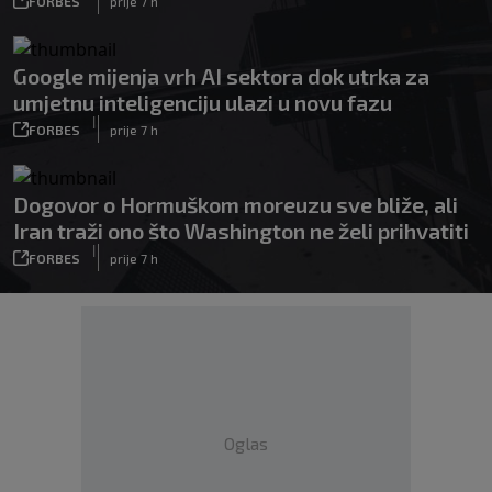
FORBES
prije 7 h
Google mijenja vrh AI sektora dok utrka za
umjetnu inteligenciju ulazi u novu fazu
|
FORBES
prije 7 h
Dogovor o Hormuškom moreuzu sve bliže, ali
Iran traži ono što Washington ne želi prihvatiti
|
FORBES
prije 7 h
Oglas