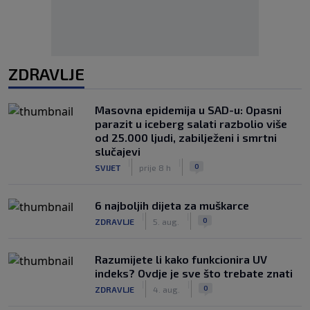
ZDRAVLJE
Masovna epidemija u SAD-u: Opasni
parazit u iceberg salati razbolio više
od 25.000 ljudi, zabilježeni i smrtni
slučajevi
|
|
0
SVIJET
prije 8 h
6 najboljih dijeta za muškarce
|
|
0
ZDRAVLJE
5. aug.
Razumijete li kako funkcionira UV
indeks? Ovdje je sve što trebate znati
|
|
0
ZDRAVLJE
4. aug.