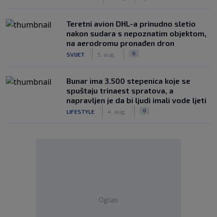
Teretni avion DHL-a prinudno sletio
nakon sudara s nepoznatim objektom,
na aerodromu pronađen dron
|
|
0
SVIJET
5. aug.
Bunar imа 3.500 stepenica koje se
spuštaju trinaest spratova, a
napravljen je da bi ljudi imali vode ljeti
|
|
0
LIFESTYLE
4. aug.
Oglas