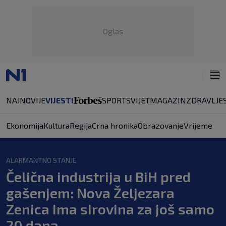
Oglas
NAJNOVIJE
VIJESTI
SPORT
SVIJET
MAGAZIN
ZDRAVLJE
Ekonomija
Kultura
Regija
Crna hronika
Obrazovanje
Vrijeme
ALARMANTNO STANJE
Čelična industrija u BiH pred
gašenjem: Nova Željezara
Zenica ima sirovina za još samo
20 dana