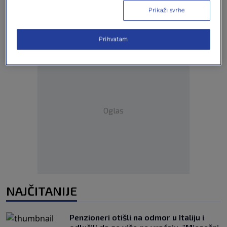
Prikaži svrhe
Prihvatam
Oglas
NAJČITANIJE
Penzioneri otišli na odmor u Italiju i