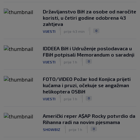
Državljanstvo BiH za osobe od naročite
koristi, u četiri godine odobrena 43
zahtjeva
|
|
0
VIJESTI
prije 43 min
IDDEEA BiH i Udruženje poslodavaca u
FBiH potpisali Memorandum o saradnji
|
|
0
VIJESTI
prije 1 h
FOTO/VIDEO Požar kod Konjica prijeti
kućama i pruzi, očekuje se angažman
helikoptera OSBiH
|
|
0
VIJESTI
prije 1 h
Američki reper A$AP Rocky potvrdio da
Rihanna radi na novim pjesmama
|
|
0
SHOWBIZ
prije 1 h