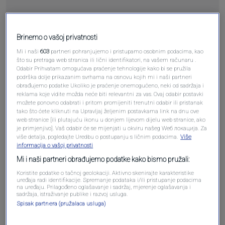
Pošalji
Brinemo o vašoj privatnosti
Mi i naši
603
partneri pohranjujemo i pristupamo osobnim podacima, kao
što su pretraga web stranica ili lični identifikatori, na vašem računaru .
Odabir Prihvatam omogućava praćenje tehnologije kako bi se pružila
podrška dolje prikazanim svrhama na osnovu kojih mi i naši partneri
obrađujemo podatke Ukoliko je praćenje onemogućeno, neki od sadržaja i
reklama koje vidite možda neće biti relevantni za vas. Ovaj odabir postavki
Pošalji komentar
možete ponovno odabrati i pritom promijeniti trenutni odabir ili pristanak
tako što ćete kliknuti na Upravljaj željenim postavkama link na dnu ove
web stranice [ili plutajuću ikonu u donjem lijevom dijelu web stranice, ako
je primjenjivo]. Vaš odabir će se mijenjati u okviru našeg Wеб локација. Za
više detalja, pogledajte Uredbu o postupanju s ličnim podacima.
Više
informacija o vašoj privatnosti
Mi i naši partneri obrađujemo podatke kako bismo pružali:
Koristite podatke o tačnoj geolokaciji. Aktivno skenirajte karakteristike
uređaja radi identifikacije. Spremanje podataka i/ili pristupanje podacima
na uređaju. Prilagođeno oglašavanje i sadržaj, mjerenje oglašavanja i
sadržaja, istraživanje publike i razvoj usluga.
Spisak partnera (pružalaca usluga)
Oglas