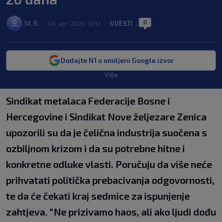
0
M. B.
VIJESTI
|
06. apr. 2026. 12:51
|
|
Dodajte N1 u omiljeni Google izvor
Više
Sindikat metalaca Federacije Bosne i
Hercegovine i Sindikat Nove željezare Zenica
upozorili su da je čelična industrija suočena s
ozbiljnom krizom i da su potrebne hitne i
konkretne odluke vlasti. Poručuju da više neće
prihvatati politička prebacivanja odgovornosti,
te da će čekati kraj sedmice za ispunjenje
zahtjeva. “Ne prizivamo haos, ali ako ljudi dođu