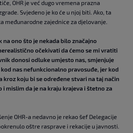
stiče, OHR je već dugo vremena prazna
rade. Svjedeno je ko će u njoj biti. Ako, ta
ka međunarodne zajednice za djelovanje.
k na ono što je nekada bilo značajno
realistično očekivati da ćemo se mi vratiti
avnik donosi odluke umjesto nas, smjenjuje
 je kod nas nefunkcionalno pravosuđe, jer kod
a kroz koju bi se određene stvari na taj način
 i mislim da je na kraju krajeva i štetno za
šenje OHR-a nedavno je rekao šef Delegacije
pokrenulo oštre rasprave i rekacije u javnosti.