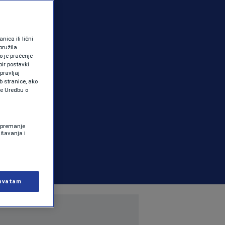
ica ili lični
pružila
 je praćenje
ir postavki
pravljaj
b stranice, ako
te Uredbu o
 Spremanje
ašavanja i
hvatam