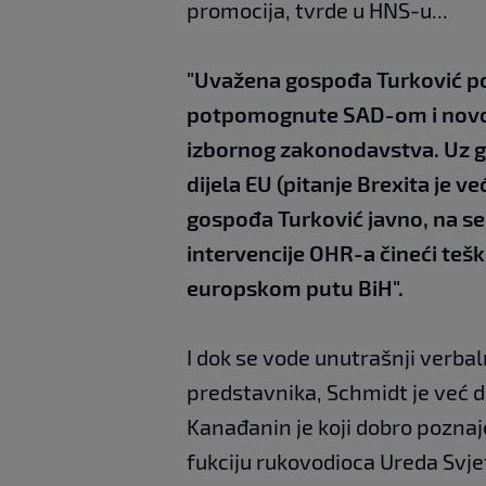
promocija, tvrde u HNS-u...
"Uvažena gospođa Turković po
potpomognute SAD-om i novom
izbornog zakonodavstva. Uz ga
dijela EU (pitanje Brexita je v
gospođa Turković javno, na se
intervencije OHR-a čineći tešk
europskom putu BiH".
I dok se vode unutrašnji verbaln
predstavnika, Schmidt je već 
Kanađanin je koji dobro poznaje
fukciju rukovodioca Ureda Svje