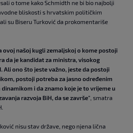
sali o tome kako Schmidth ne bi bio najbolji
avodne bliskosti s hrvatskim političkim
tali su Biseru Turković da prokomentariše
a ovoj našoj kugli zemaljskoj o kome postoji
a da je kandidat za ministra, visokog
 Ali ono što jeste važno, jeste da postoji
ikom, postoji potreba za jasno određenim
 dinamikom i da znamo koje je to vrijeme u
zavanja razvoja BiH, da se završe"
, smatra
H.
ković nisu stav države, nego njena lična