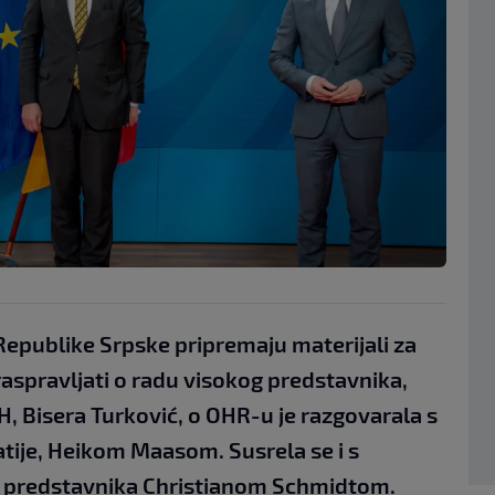
Republike Srpske pripremaju materijali za
 raspravljati o radu visokog predstavnika,
H, Bisera Turković, o OHR-u je razgovarala s
ije, Heikom Maasom. Susrela se i s
 predstavnika Christianom Schmidtom.