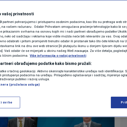
idt dobio jakog
SHOWBIZ
KOLUMNE
 vašoj privatnosti
 za nasljednika
3
partneri pohranjujemo i pristupamo osobnim podacima, kao što su pretraga web stran
ori, na vašem računaru . Odabir Prihvatam omogućava praćenje tehnologije kako bi se 
a
je prikazanim svrhama na osnovu kojih mi i naši partneri obrađujemo podatke Ukoliko
 neki od sadržaja i reklama koje vidite možda neće biti relevantni za vas. Ovaj odab
PODCAST
no odabrati i pritom promijeniti trenutni odabir ili pristanak tako što ćete kliknuti na U
tavkama link na dnu ove web stranice [ili plutajuću ikonu u donjem lijevom dijelu we
0
021. 07:01
08:33
VIJESTI
komentara
>
|
|
N1 SPECIJAL
vo]. Vaš odabir će se mijenjati u okviru našeg Wеб локација. Za više detalja, pogledaj
s ličnim podacima.
Više informacija o vašoj privatnosti
FENOMENI
 partneri obrađujemo podatke kako bismo pružali:
Više
datke o tačnoj geolokaciji. Aktivno skenirajte karakteristike uređaja radi identifikacije.
NEISTRAŽENO
ili pristupanje podacima na uređaju. Prilagođeno oglašavanje i sadržaj, mjerenje ogl
traživanje publike i razvoj usluga.
tnera (pružalaca usluga)
VIRALNO
FOTO
ži svrhe
Pri
PROMO
VIDEO