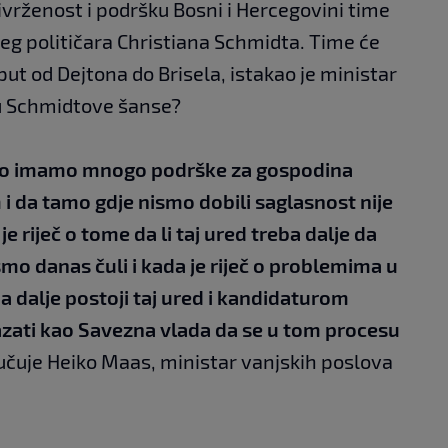
vrženost i podršku Bosni i Hercegovini time
eg političara Christiana Schmidta. Time će
put od Dejtona do Brisela, istakao je ministar
su Schmidtove šanse?
mo imamo mnogo podrške za gospodina
i da tamo gdje nismo dobili saglasnost nije
je riječ o tome da li taj ured treba dalje da
mo danas čuli i kada je riječ o problemima u
dalje postoji taj ured i kandidaturom
azati kao Savezna vlada da se u tom procesu
čuje Heiko Maas, ministar vanjskih poslova