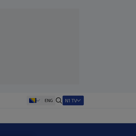
N1 TV
ENG