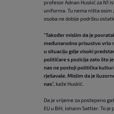
profesor Adnan Huskić za N1 i
uniforma. Tu nema ništa osim zg
osoba ne dobije podršku ostat
"Također mislim da je povrata
međunarodno prisustvo vrlo ne
u situaciju gdje visoki predst
političare s pozicija zato što
nas ne postoji politička kultur
rješavale. Mislim da je iluzorno
nas",
kaže Huskić.
Da je vrijeme za postepeno ga
EU u BiH, Johann Sattler. To je 