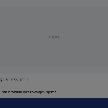
Oglas
SPORT
SVIJET
MAGAZIN
Crna hronika
Obrazovanje
Vrijeme
ZDRAVLJE