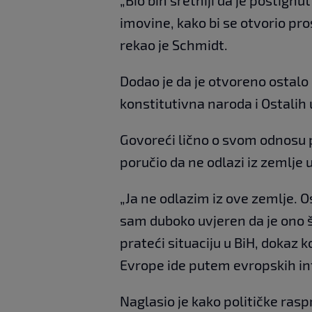
„Bio bih sretniji da je postignu
imovine, kako bi se otvorio pros
rekao je Schmidt.
Dodao je da je otvoreno ostalo 
konstitutivna naroda i Ostalih
Govoreći lično o svom odnosu 
poručio da ne odlazi iz zemlje 
„Ja ne odlazim iz ove zemlje. O
sam duboko uvjeren da je ono š
prateći situaciju u BiH, dokaz 
Evrope ide putem evropskih inte
Naglasio je kako političke ra