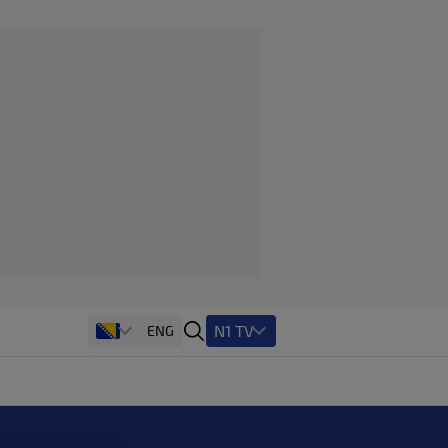
N1 TV
ENG