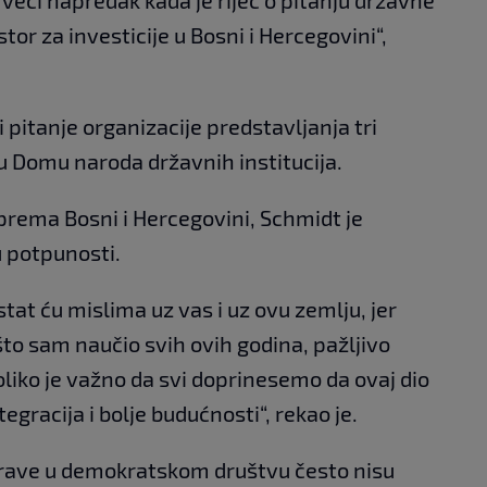
t veći napredak kada je riječ o pitanju državne
tor za investicije u Bosni i Hercegovini“,
i pitanje organizacije predstavljanja tri
 u Domu naroda državnih institucija.
prema Bosni i Hercegovini, Schmidt je
u potpunosti.
stat ću mislima uz vas i uz ovu zemlju, jer
to sam naučio svih ovih godina, pažljivo
koliko je važno da svi doprinesemo da ovaj dio
gracija i bolje budućnosti“, rekao je.
sprave u demokratskom društvu često nisu