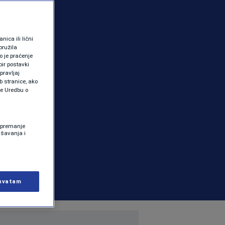
ica ili lični
pružila
 je praćenje
ir postavki
pravljaj
b stranice, ako
te Uredbu o
 Spremanje
ašavanja i
hvatam