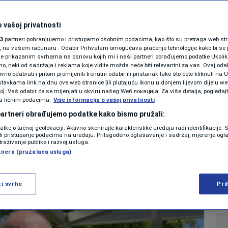
SHOWBIZ
idt se oglasio nakon
KOLUMNE
 vašoj privatnosti
3
partneri pohranjujemo i pristupamo osobnim podacima, kao što su pretraga web stran
 sigurnosti: “Vrijeme
ori, na vašem računaru . Odabir Prihvatam omogućava praćenje tehnologije kako bi se 
je prikazanim svrhama na osnovu kojih mi i naši partneri obrađujemo podatke Ukoliko
 neki od sadržaja i reklama koje vidite možda neće biti relevantni za vas. Ovaj odab
tak”
PODCAST
no odabrati i pritom promijeniti trenutni odabir ili pristanak tako što ćete kliknuti na U
tavkama link na dnu ove web stranice [ili plutajuću ikonu u donjem lijevom dijelu we
N1 SPECIJAL
vo]. Vaš odabir će se mijenjati u okviru našeg Wеб локација. Za više detalja, pogledaj
s ličnim podacima.
Više informacija o vašoj privatnosti
0
VIJESTI
komentara
|
|
FENOMENI
 partneri obrađujemo podatke kako bismo pružali:
datke o tačnoj geolokaciji. Aktivno skenirajte karakteristike uređaja radi identifikacije.
NEISTRAŽENO
ili pristupanje podacima na uređaju. Prilagođeno oglašavanje i sadržaj, mjerenje ogl
Više
traživanje publike i razvoj usluga.
tnera (pružalaca usluga)
VIRALNO
FOTO
ži svrhe
Pri
PROMO
VIDEO