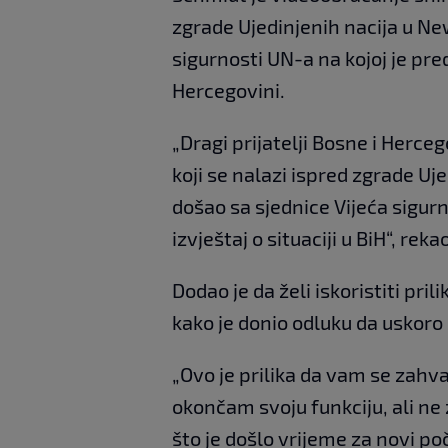
zgrade Ujedinjenih nacija u N
sigurnosti UN-a na kojoj je preds
Hercegovini.
„Dragi prijatelji Bosne i Her
koji se nalazi ispred zgrade U
došao sa sjednice Vijeća sigur
izvještaj o situaciji u BiH“, rek
Dodao je da želi iskoristiti pril
kako je donio odluku da uskoro
„Ovo je prilika da vam se zahv
okončam svoju funkciju, ali ne 
što je došlo vrijeme za novi po