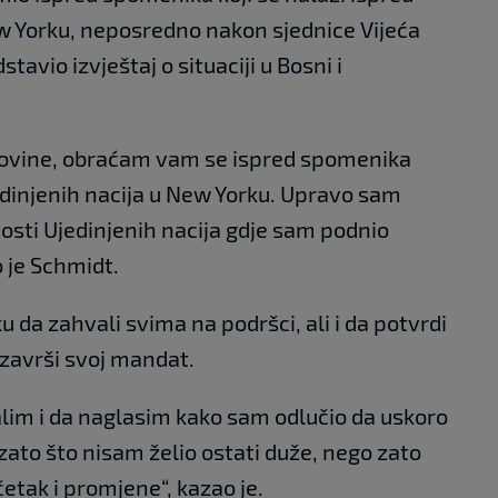
ew Yorku, neposredno nakon sjednice Vijeća
tavio izvještaj o situaciji u Bosni i
cegovine, obraćam vam se ispred spomenika
jedinjenih nacija u New Yorku. Upravo sam
nosti Ujedinjenih nacija gdje sam podnio
ao je Schmidt.
iku da zahvali svima na podršci, ali i da potvrdi
 završi svoj mandat.
alim i da naglasim kako sam odlučio da uskoro
zato što nisam želio ostati duže, nego zato
četak i promjene“, kazao je.