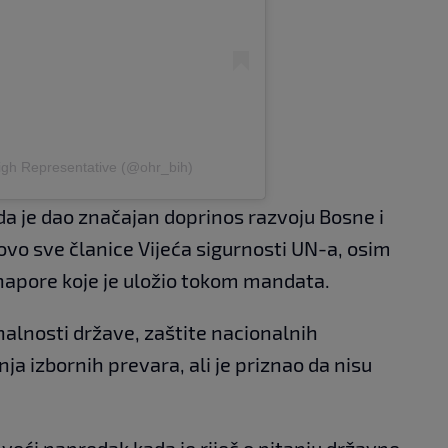
High Representative (@ohr_bih)
da je dao značajan doprinos razvoju Bosne i
ovo sve članice Vijeća sigurnosti UN-a, osim
napore koje je uložio tokom mandata.
nalnosti države, zaštite nacionalnih
nja izbornih prevara, ali je priznao da nisu