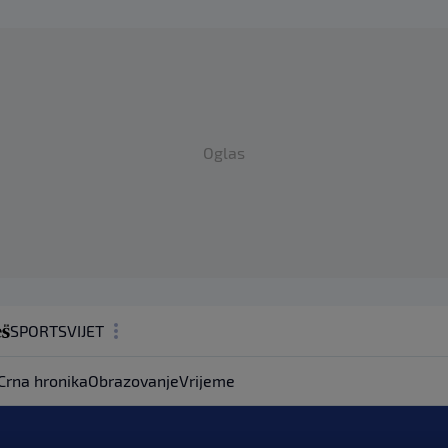
Oglas
SPORT
SVIJET
MAGAZIN
Crna hronika
Obrazovanje
Vrijeme
ZDRAVLJE