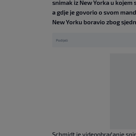
snimak iz New Yorka u kojem s
a gdje je govorio o svom manda
New Yorku boravio zbog sjednic
Podijeli
Schmidt je videoobraćanje snim