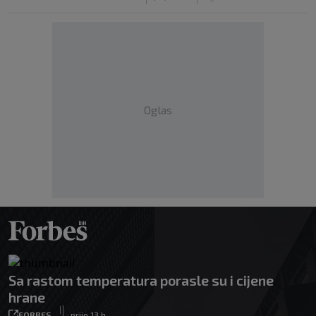
Oglas
Sa rastom temperatura porasle su i cijene
hrane
|
FORBES
prije 13 h