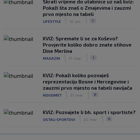
Skrati vrijeme do utakmice uz naš kviz:
Pokaži šta znaš o Zmajevima i zauzmi
prvo mjesto na tabeli
|
|
1
LIFESTYLE
12. jun.
KVIZ: Spremate li se za Koševo?
Provjerite koliko dobro znate stihove
Dine Merlina
|
|
1
MAGAZIN
31. mar.
KVIZ: Pokaži koliko poznaješ
reprezentaciju Bosne i Hercegovine i
zauzmi prvo mjesto na tabeli navijača
|
|
0
NOGOMET
31. mar.
KVIZ: Poznajete li bh. sport i sportiste?
|
|
0
OSTALI SPORTOVI
23. mar.