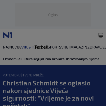
Oglas
NAJNOVIJE
VIJESTI
SPORT
SVIJET
MAGAZIN
ZDRAVLJE
Ekonomija
Kultura
Regija
Crna hronika
Obrazovanje
Vrijeme
PUTEM DRUŠTVENE MREŽE
Christian Schmidt se oglasio
nakon sjednice Vijeća
sigurnosti: “Vrijeme je za novi
početak”