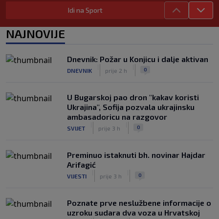
|
|
0
NOGOMET
prije 4 h
Idi na Sport
WNBA igračice odgovorile Kanteru
NAJNOVIJE
nakon provokacije: "Nećemo biti
politički pijuni"
|
|
0
KOŠARKA
prije 4 h
Dnevnik: Požar u Konjicu i dalje aktivan
|
|
0
DNEVNIK
prije 2 h
Infantino nekada poručivao: "Novac
FIFA-e je vaš novac", danas se suočava
s najvećom krizom
U Bugarskoj pao dron "kakav koristi
|
|
0
NOGOMET
prije 5 h
Ukrajina", Sofija pozvala ukrajinsku
ambasadoricu na razgovor
|
|
0
SVIJET
prije 3 h
Preminuo istaknuti bh. novinar Hajdar
Arifagić
|
|
0
VIJESTI
prije 3 h
Poznate prve neslužbene informacije o
uzroku sudara dva voza u Hrvatskoj