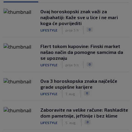
Ovaj horoskopski znak važi za
najbahatiji: Kaže sve u lice i ne mari
koga će povrijediti
|
|
0
LIFESTYLE
prije 5 h
Flert tokom kupovine: Finski market
našao način da pomogne samcima da
se upoznaju
|
|
0
LIFESTYLE
prije 9 h
Ova 3 horoskopska znaka najčešće
grade uspješne karijere
|
|
0
LIFESTYLE
7. aug.
Zaboravite na velike račune: Rashladite
dom pametnije, jeftinije i bez klime
|
|
0
LIFESTYLE
5. aug.