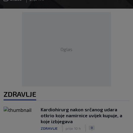
Oglas
ZDRAVLJE
Kardiohirurg nakon srčanog udara
otkrio koje namirnice uvijek kupuje, a
koje izbjegava
|
|
0
ZDRAVLJE
prije 10 h