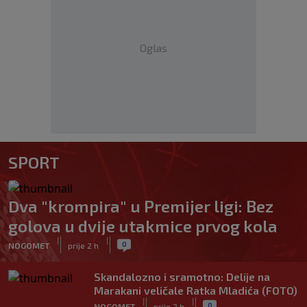
Oglas
SPORT
Dva "krompira" u Premijer ligi: Bez
golova u dvije utakmice prvog kola
|
|
0
NOGOMET
prije 2 h
Skandalozno i sramotno: Delije na
Marakani veličale Ratka Mladića (FOTO)
|
|
0
NOGOMET
prije 2 h