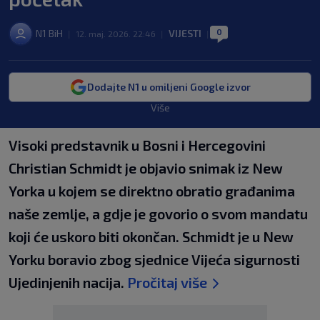
0
N1 BiH
VIJESTI
|
12. maj. 2026. 22:46
|
|
Dodajte N1 u omiljeni Google izvor
Više
Visoki predstavnik u Bosni i Hercegovini
Christian Schmidt je objavio snimak iz New
Yorka u kojem se direktno obratio građanima
naše zemlje, a gdje je govorio o svom mandatu
koji će uskoro biti okončan. Schmidt je u New
Yorku boravio zbog sjednice Vijeća sigurnosti
Ujedinjenih nacija.
Pročitaj više