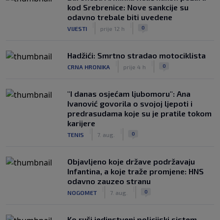
kod Srebrenice: Nove sankcije su
odavno trebale biti uvedene
|
|
0
VIJESTI
prije 12 h
Hadžići: Smrtno stradao motociklista
|
|
0
CRNA HRONIKA
prije 4 h
"I danas osjećam ljubomoru": Ana
Ivanović govorila o svojoj ljepoti i
predrasudama koje su je pratile tokom
karijere
|
|
0
TENIS
7. aug.
Objavljeno koje države podržavaju
Infantina, a koje traže promjene: HNS
odavno zauzeo stranu
|
|
0
NOGOMET
7. aug.
Ko ruši jedinstveni policijski sistem