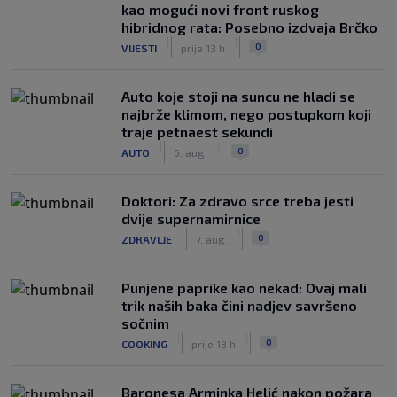
kao mogući novi front ruskog
hibridnog rata: Posebno izdvaja Brčko
|
|
0
VIJESTI
prije 13 h
Auto koje stoji na suncu ne hladi se
najbrže klimom, nego postupkom koji
traje petnaest sekundi
|
|
0
AUTO
6. aug.
Doktori: Za zdravo srce treba jesti
dvije supernamirnice
|
|
0
ZDRAVLJE
7. aug.
Punjene paprike kao nekad: Ovaj mali
trik naših baka čini nadjev savršeno
sočnim
|
|
0
COOKING
prije 13 h
Baronesa Arminka Helić nakon požara