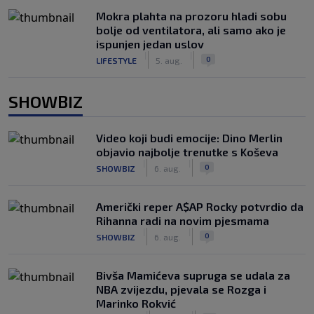
Mokra plahta na prozoru hladi sobu
bolje od ventilatora, ali samo ako je
ispunjen jedan uslov
|
|
0
LIFESTYLE
5. aug.
SHOWBIZ
Video koji budi emocije: Dino Merlin
objavio najbolje trenutke s Koševa
|
|
0
SHOWBIZ
6. aug.
Američki reper A$AP Rocky potvrdio da
Rihanna radi na novim pjesmama
|
|
0
SHOWBIZ
6. aug.
Bivša Mamićeva supruga se udala za
NBA zvijezdu, pjevala se Rozga i
Marinko Rokvić