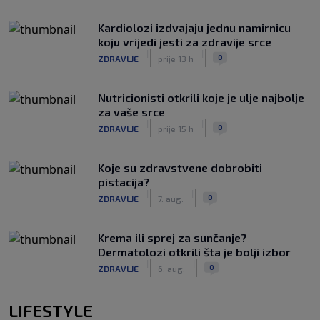
Kardiolozi izdvajaju jednu namirnicu
koju vrijedi jesti za zdravije srce
|
|
0
ZDRAVLJE
prije 13 h
Nutricionisti otkrili koje je ulje najbolje
za vaše srce
|
|
0
ZDRAVLJE
prije 15 h
Koje su zdravstvene dobrobiti
pistacija?
|
|
0
ZDRAVLJE
7. aug.
Krema ili sprej za sunčanje?
Dermatolozi otkrili šta je bolji izbor
|
|
0
ZDRAVLJE
6. aug.
LIFESTYLE