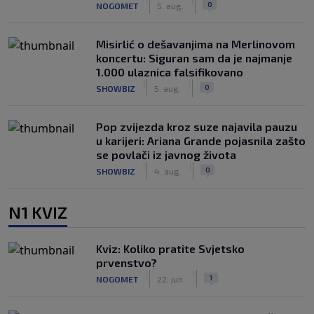
|
|
0
NOGOMET
5. aug.
Misirlić o dešavanjima na Merlinovom
koncertu: Siguran sam da je najmanje
1.000 ulaznica falsifikovano
|
|
0
SHOWBIZ
5. aug.
Pop zvijezda kroz suze najavila pauzu
u karijeri: Ariana Grande pojasnila zašto
se povlači iz javnog života
|
|
0
SHOWBIZ
4. aug.
N1 KVIZ
Kviz: Koliko pratite Svjetsko
prvenstvo?
|
|
1
NOGOMET
22. jun.