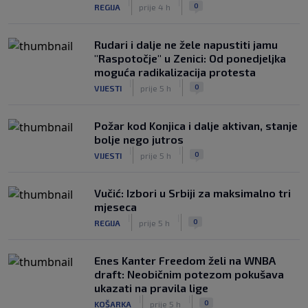
|
|
0
REGIJA
prije 4 h
Rudari i dalje ne žele napustiti jamu
"Raspotočje" u Zenici: Od ponedjeljka
moguća radikalizacija protesta
|
|
0
VIJESTI
prije 5 h
Požar kod Konjica i dalje aktivan, stanje
bolje nego jutros
|
|
0
VIJESTI
prije 5 h
Vučić: Izbori u Srbiji za maksimalno tri
mjeseca
|
|
0
REGIJA
prije 5 h
Enes Kanter Freedom želi na WNBA
draft: Neobičnim potezom pokušava
ukazati na pravila lige
|
|
0
KOŠARKA
prije 5 h