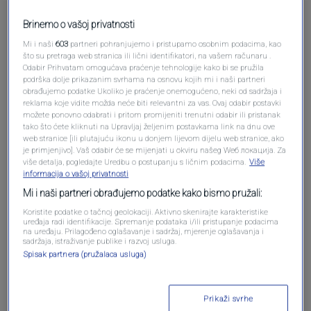
Brinemo o vašoj privatnosti
Mi i naši
603
partneri pohranjujemo i pristupamo osobnim podacima, kao
Pošalji komentar
što su pretraga web stranica ili lični identifikatori, na vašem računaru .
Odabir Prihvatam omogućava praćenje tehnologije kako bi se pružila
podrška dolje prikazanim svrhama na osnovu kojih mi i naši partneri
obrađujemo podatke Ukoliko je praćenje onemogućeno, neki od sadržaja i
reklama koje vidite možda neće biti relevantni za vas. Ovaj odabir postavki
možete ponovno odabrati i pritom promijeniti trenutni odabir ili pristanak
tako što ćete kliknuti na Upravljaj željenim postavkama link na dnu ove
web stranice [ili plutajuću ikonu u donjem lijevom dijelu web stranice, ako
je primjenjivo]. Vaš odabir će se mijenjati u okviru našeg Wеб локација. Za
više detalja, pogledajte Uredbu o postupanju s ličnim podacima.
Više
informacija o vašoj privatnosti
Mi i naši partneri obrađujemo podatke kako bismo pružali:
Oglas
Koristite podatke o tačnoj geolokaciji. Aktivno skenirajte karakteristike
uređaja radi identifikacije. Spremanje podataka i/ili pristupanje podacima
na uređaju. Prilagođeno oglašavanje i sadržaj, mjerenje oglašavanja i
sadržaja, istraživanje publike i razvoj usluga.
Spisak partnera (pružalaca usluga)
Prikaži svrhe