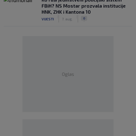
FBiH? NS Mostar prozvala institucije
HNK, ZHK i Kantona 10
|
|
0
VIJESTI
7. aug.
Oglas