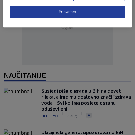
Prihvatam
Oglas
NAJČITANIJE
Susjedi pišu o gradu u BiH na devet
rijeka, a ime mu doslovno znači "zdrava
voda": Svi koji ga posjete ostanu
oduševljeni
|
|
0
LIFESTYLE
7. aug.
Ukrajinski general upozorava na BiH