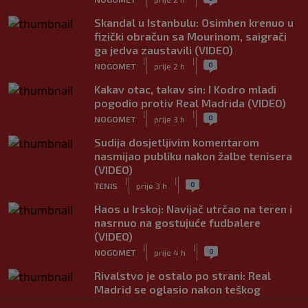
Skandal u Istanbulu: Osimhen krenuo u
fizički obračun sa Mourinom, saigrači
ga jedva zaustavili (VIDEO)
|
|
0
NOGOMET
prije 2 h
Kakav otac, takav sin: I Kodro mlađi
pogodio protiv Real Madrida (VIDEO)
|
|
0
NOGOMET
prije 3 h
Sudija dosjetljivim komentarom
nasmijao publiku nakon žalbe tenisera
(VIDEO)
|
|
0
TENIS
prije 3 h
Haos u Irskoj: Navijač utrčao na teren i
nasrnuo na gostujuće fudbalere
(VIDEO)
|
|
0
NOGOMET
prije 4 h
Rivalstvo je ostalo po strani: Real
Madrid se oglasio nakon teškog
gubitka Lionela Messija