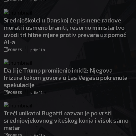
Srednjoškolci u Danskoj će pismene radove
morati i usmeno braniti, resorno ministartvo
uvodi tri hitne mjere protiv prevara uz pomoć
AI-a
|
FORBES
prije 11 h
Da li je Trump promijenio imidž: Njegova
frizura tokom govora u Las Vegasu pokrenula
spekulacije
|
FORBES
prije 12 h
Treći unikatni Bugatti nazvan je po vrsti
srednjovjekovnog viteškog konja i visok samo
metar
|
FORBES
prije 11 h