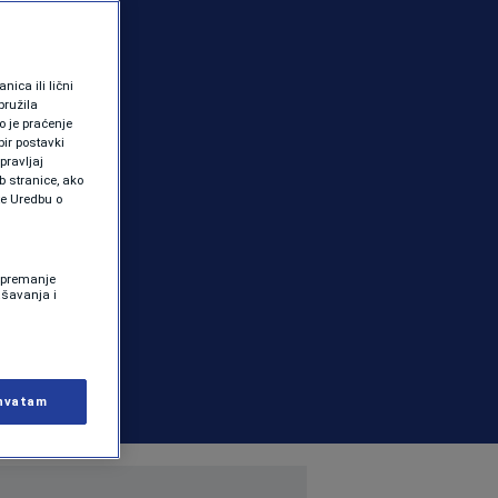
ica ili lični
pružila
 je praćenje
ir postavki
pravljaj
b stranice, ako
te Uredbu o
 Spremanje
ašavanja i
hvatam