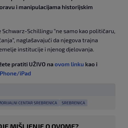
boravu i manipulacijama historijskim
 Schwarz-Schillingu “ne samo kao političaru,
ećanja”, naglašavajući da njegova trajna
melje institucije i njenog djelovanja.
žete pratiti UŽIVO na
ovom linku
kao i
iPhone/iPad
ORIJALNI CENTAR SREBRENICA
SREBRENICA
OJE MIŠLJENJE O OVOME?