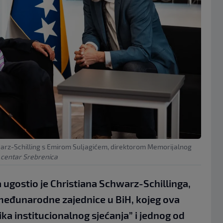
hwarz-Schilling s Emirom Suljagićem, direktorom Memorijalnog
 centar Srebrenica
 ugostio je Christiana Schwarz-Schillinga,
međunarodne zajednice u BiH, kojeg ova
ika institucionalnog sjećanja” i jednog od