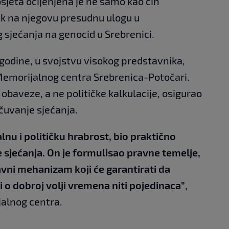
osjeta ocijenjena je ne samo kao čin
ik na njegovu presudnu ulogu u
 sjećanja na genocid u Srebrenici.
 godine, u svojstvu visokog predstavnika,
emorijalnog centra Srebrenica-Potočari.
 obaveze, a ne političke kalkulacije, osigurao
očuvanje sjećanja.
lnu i političku hrabrost, bio praktično
je sjećanja. On je formulisao pravne temelje,
avni mehanizam koji će garantirati da
i o dobroj volji vremena niti pojedinaca”
,
alnog centra.