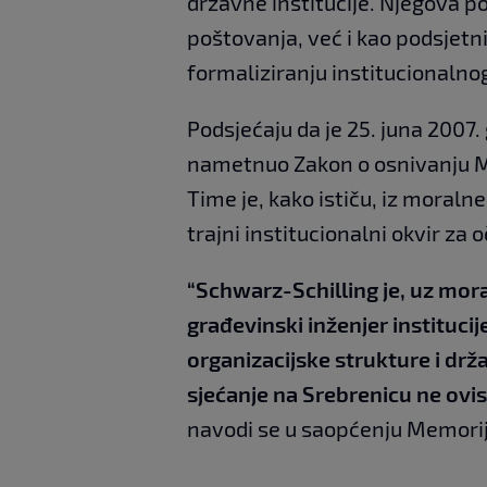
državne institucije. Njegova p
poštovanja, već i kao podsjetn
formaliziranju institucionalnog
Podsjećaju da je 25. juna 2007.
nametnuo Zakon o osnivanju M
Time je, kako ističu, iz moralne
trajni institucionalni okvir za 
“Schwarz-Schilling je, uz mora
građevinski inženjer instituci
organizacijske strukture i drž
sjećanje na Srebrenicu ne ovis
navodi se u saopćenju Memorij