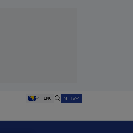
N1 TV
ENG