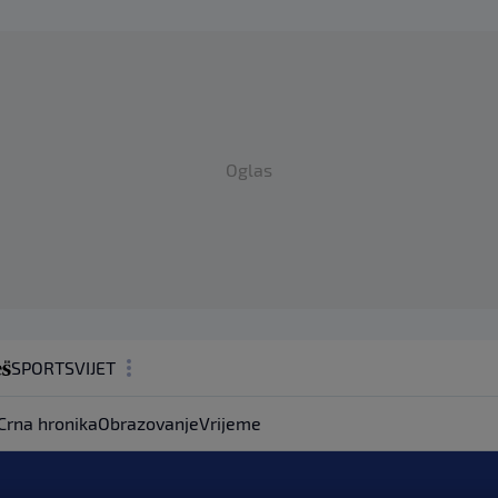
Oglas
SPORT
SVIJET
MAGAZIN
Crna hronika
Obrazovanje
Vrijeme
ZDRAVLJE