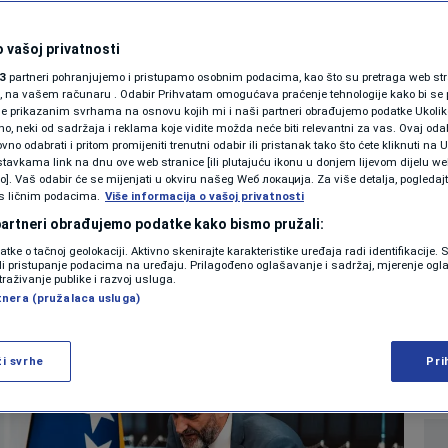
SHOWBIZ
arz-Schilling u
KOLUMNE
 vašoj privatnosti
3
partneri pohranjujemo i pristupamo osobnim podacima, kao što su pretraga web stran
jek koji je utemeljio
ori, na vašem računaru . Odabir Prihvatam omogućava praćenje tehnologije kako bi se 
je prikazanim svrhama na osnovu kojih mi i naši partneri obrađujemo podatke Ukoliko
 neki od sadržaja i reklama koje vidite možda neće biti relevantni za vas. Ovaj odab
o sjećanje
PODCAST
no odabrati i pritom promijeniti trenutni odabir ili pristanak tako što ćete kliknuti na U
tavkama link na dnu ove web stranice [ili plutajuću ikonu u donjem lijevom dijelu we
N1 SPECIJAL
vo]. Vaš odabir će se mijenjati u okviru našeg Wеб локација. Za više detalja, pogledaj
s ličnim podacima.
Više informacija o vašoj privatnosti
0
VIJESTI
komentara
|
|
FENOMENI
 partneri obrađujemo podatke kako bismo pružali:
datke o tačnoj geolokaciji. Aktivno skenirajte karakteristike uređaja radi identifikacije.
NEISTRAŽENO
ili pristupanje podacima na uređaju. Prilagođeno oglašavanje i sadržaj, mjerenje ogl
Više
traživanje publike i razvoj usluga.
tnera (pružalaca usluga)
VIRALNO
FOTO
ži svrhe
Pri
PROMO
VIDEO