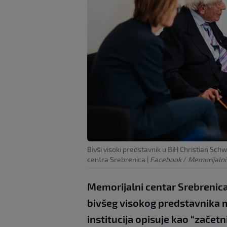
Bivši visoki predstavnik u BiH Christian Sc
centra Srebrenica
|
Facebook
/
Memorijalni
Memorijalni centar Srebrenica
bivšeg visokog predstavnika 
institucija opisuje kao “začetn