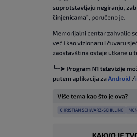
suprotstavljaju negiranju, za
činjenicama”
, poručeno je.
Memorijalni centar zahvalio se
već i kao vizionaru i čuvaru sj
zaostavština ostaje utkane u te
╰┈➤ Program N1 televizije mo
putem aplikacija za
Android
/
Više tema kao što je ova?
CHRISTIAN SCHWARZ-SCHILLING
MEM
KAKVO JE TV