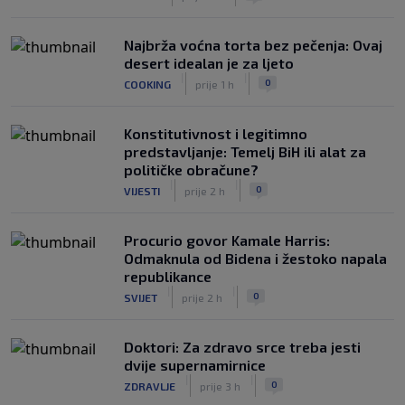
Najbrža voćna torta bez pečenja: Ovaj
desert idealan je za ljeto
|
|
0
COOKING
prije 1 h
Konstitutivnost i legitimno
predstavljanje: Temelj BiH ili alat za
političke obračune?
|
|
0
VIJESTI
prije 2 h
Procurio govor Kamale Harris:
Odmaknula od Bidena i žestoko napala
republikance
|
|
0
SVIJET
prije 2 h
Doktori: Za zdravo srce treba jesti
dvije supernamirnice
|
|
0
ZDRAVLJE
prije 3 h