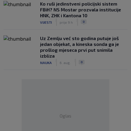
Ko ruši jedinstveni policijski sistem
FBiH? NS Mostar prozvala institucije
HNK, ZHK i Kantona 10
|
|
0
VIJESTI
prije 9 h
Uz Zemlju već sto godina putuje još
jedan objekat, a kineska sonda ga je
prošlog mjeseca prvi put snimila
izbliza
|
|
0
NAUKA
6. aug.
Oglas