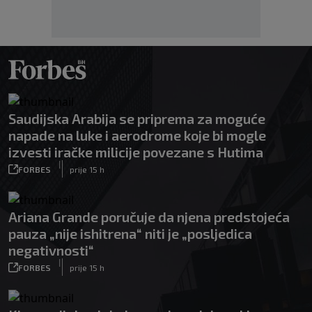
Saudijska Arabija se priprema za moguće
napade na luke i aerodrome koje bi mogle
izvesti iračke milicije povezane s Hutima
|
FORBES
prije 15 h
Ariana Grande poručuje da njena predstojeća
pauza „nije ishitrena“ niti je „posljedica
negativnosti“
|
FORBES
prije 15 h