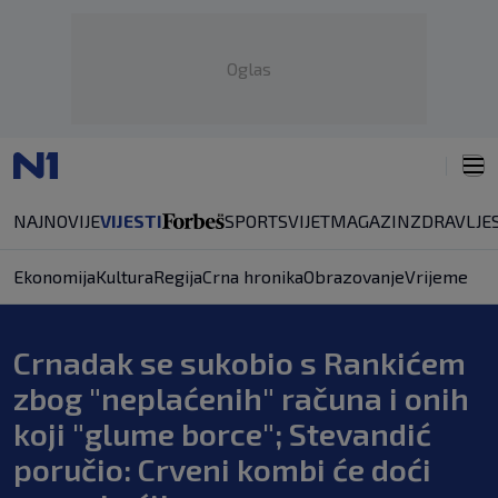
Oglas
NAJNOVIJE
VIJESTI
SPORT
SVIJET
MAGAZIN
ZDRAVLJE
Ekonomija
Kultura
Regija
Crna hronika
Obrazovanje
Vrijeme
Crnadak se sukobio s Rankićem
zbog "neplaćenih" računa i onih
koji "glume borce"; Stevandić
poručio: Crveni kombi će doći