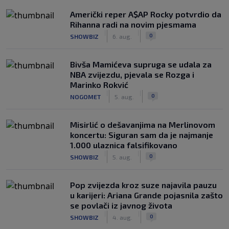
Američki reper A$AP Rocky potvrdio da
Rihanna radi na novim pjesmama
|
|
0
SHOWBIZ
6. aug.
Bivša Mamićeva supruga se udala za
NBA zvijezdu, pjevala se Rozga i
Marinko Rokvić
|
|
0
NOGOMET
5. aug.
Misirlić o dešavanjima na Merlinovom
koncertu: Siguran sam da je najmanje
1.000 ulaznica falsifikovano
|
|
0
SHOWBIZ
5. aug.
Pop zvijezda kroz suze najavila pauzu
u karijeri: Ariana Grande pojasnila zašto
se povlači iz javnog života
|
|
0
SHOWBIZ
4. aug.