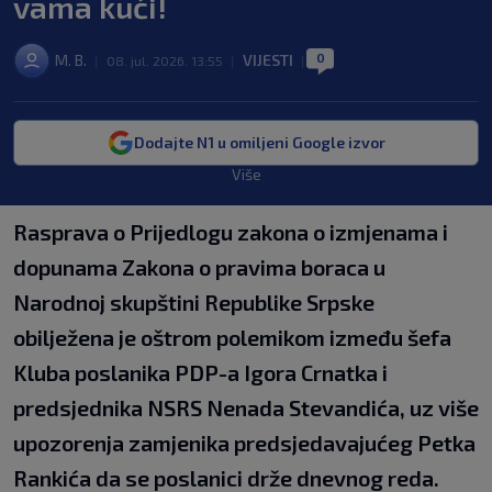
vama kući!
0
M. B.
VIJESTI
|
08. jul. 2026. 13:55
|
|
Dodajte N1 u omiljeni Google izvor
Više
Rasprava o Prijedlogu zakona o izmjenama i
dopunama Zakona o pravima boraca u
Narodnoj skupštini Republike Srpske
obilježena je oštrom polemikom između šefa
Kluba poslanika PDP-a Igora Crnatka i
predsjednika NSRS Nenada Stevandića, uz više
upozorenja zamjenika predsjedavajućeg Petka
Rankića da se poslanici drže dnevnog reda.