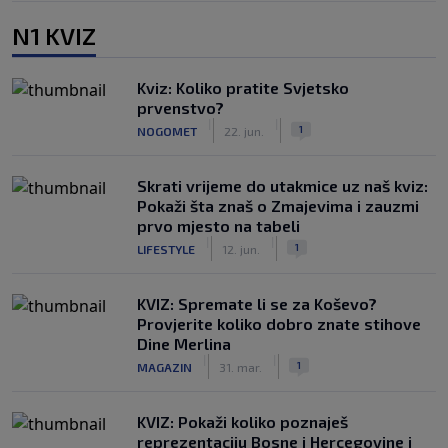
N1 KVIZ
Kviz: Koliko pratite Svjetsko
prvenstvo?
|
|
1
NOGOMET
22. jun.
Skrati vrijeme do utakmice uz naš kviz:
Pokaži šta znaš o Zmajevima i zauzmi
prvo mjesto na tabeli
|
|
1
LIFESTYLE
12. jun.
KVIZ: Spremate li se za Koševo?
Provjerite koliko dobro znate stihove
Dine Merlina
|
|
1
MAGAZIN
31. mar.
KVIZ: Pokaži koliko poznaješ
reprezentaciju Bosne i Hercegovine i