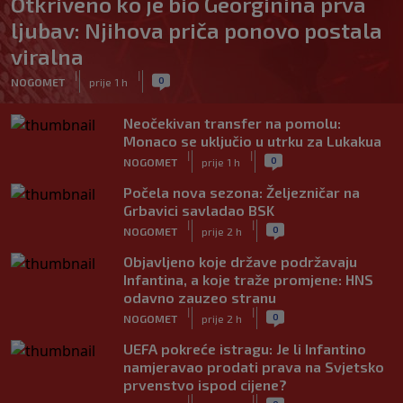
Otkriveno ko je bio Georginina prva
ljubav: Njihova priča ponovo postala
viralna
|
|
0
NOGOMET
prije 1 h
Neočekivan transfer na pomolu:
Monaco se uključio u utrku za Lukakua
|
|
0
NOGOMET
prije 1 h
Počela nova sezona: Željezničar na
Grbavici savladao BSK
|
|
0
NOGOMET
prije 2 h
Objavljeno koje države podržavaju
Infantina, a koje traže promjene: HNS
odavno zauzeo stranu
|
|
0
NOGOMET
prije 2 h
UEFA pokreće istragu: Je li Infantino
namjeravao prodati prava na Svjetsko
prvenstvo ispod cijene?
|
|