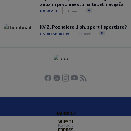
zauzmi prvo mjesto na tabeli navijača
|
|
0
NOGOMET
31. mar.
KVIZ: Poznajete li bh. sport i sportiste?
|
|
0
OSTALI SPORTOVI
23. mar.
NAJNOVIJE
VIJESTI
Kontakt
FORBES
O nama