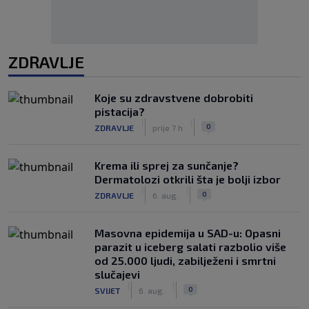
ZDRAVLJE
Koje su zdravstvene dobrobiti
pistacija?
|
|
0
ZDRAVLJE
prije 7 h
Krema ili sprej za sunčanje?
Dermatolozi otkrili šta je bolji izbor
|
|
0
ZDRAVLJE
6. aug.
Masovna epidemija u SAD-u: Opasni
parazit u iceberg salati razbolio više
od 25.000 ljudi, zabilježeni i smrtni
slučajevi
|
|
0
SVIJET
6. aug.