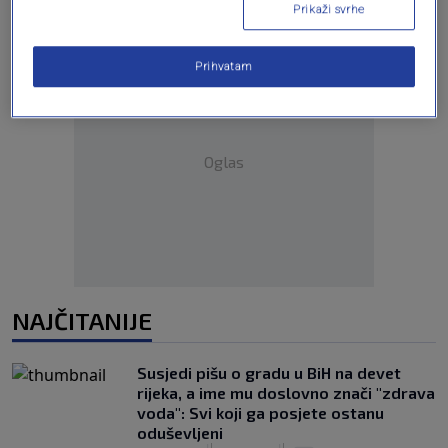
Prikaži svrhe
Prihvatam
Oglas
NAJČITANIJE
Susjedi pišu o gradu u BiH na devet
rijeka, a ime mu doslovno znači "zdrava
voda": Svi koji ga posjete ostanu
oduševljeni