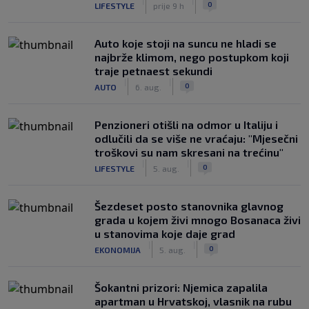
|
|
0
LIFESTYLE
prije 9 h
Auto koje stoji na suncu ne hladi se
najbrže klimom, nego postupkom koji
traje petnaest sekundi
|
|
0
AUTO
6. aug.
Penzioneri otišli na odmor u Italiju i
odlučili da se više ne vraćaju: "Mjesečni
troškovi su nam skresani na trećinu"
|
|
0
LIFESTYLE
5. aug.
Šezdeset posto stanovnika glavnog
grada u kojem živi mnogo Bosanaca živi
u stanovima koje daje grad
|
|
0
EKONOMIJA
5. aug.
Šokantni prizori: Njemica zapalila
apartman u Hrvatskoj, vlasnik na rubu