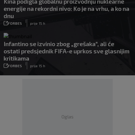
Kina podigla globalnu proizvodnju nuklearne
energije na rekordni nivo: Ko je na vrhu, a ko na
dnu
|
FORBES
prije 15 h
Infantino se izvinio zbog „grešaka“, ali će
ostati predsjednik FIFA-e uprkos sve glasnijim
kritikama
|
FORBES
prije 15 h
Oglas