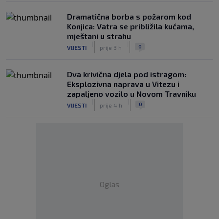
Dramatična borba s požarom kod
Konjica: Vatra se približila kućama,
mještani u strahu
|
|
0
VIJESTI
prije 3 h
Dva krivična djela pod istragom:
Eksplozivna naprava u Vitezu i
zapaljeno vozilo u Novom Travniku
|
|
0
VIJESTI
prije 4 h
Oglas