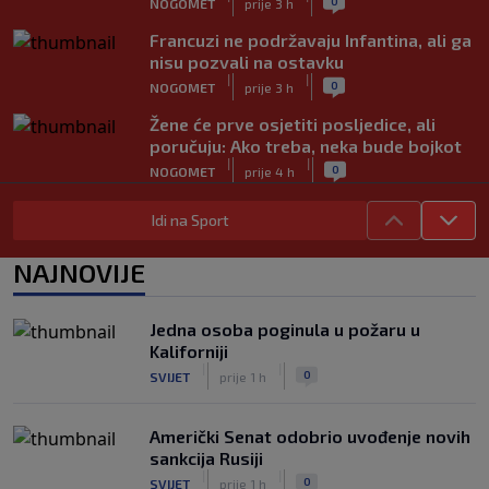
0
NOGOMET
prije 3 h
Francuzi ne podržavaju Infantina, ali ga
nisu pozvali na ostavku
|
|
0
NOGOMET
prije 3 h
Žene će prve osjetiti posljedice, ali
poručuju: Ako treba, neka bude bojkot
|
|
0
NOGOMET
prije 4 h
Zvanično: Samed Baždar ima novi klub,
Idi na Sport
zadužio broj sa velikom "težinom"
|
|
0
NOGOMET
prije 6 h
NAJNOVIJE
Prije nekoliko godina zaludjela je
internet, a onda nestala iz javnosti: Svi
Jedna osoba poginula u požaru u
se pitaju gdje je i šta radi (VIDEO)
Kaliforniji
|
|
0
OSTALI SPORTOVI
prije 6 h
|
|
0
SVIJET
prije 1 h
Američki Senat odobrio uvođenje novih
sankcija Rusiji
|
|
0
SVIJET
prije 1 h