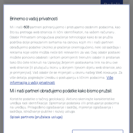
Pošalji
Brinemo o vašoj privatnosti
Mi i naši
603
partneri pohranjujemo i pristupamo osobnim podacima, kao
što su pretraga web stranica ili lični identifikatori, na vašem računaru .
Odabir Prihvatam omogućava praćenje tehnologije kako bi se pružila
Pošalji komentar
podrška dolje prikazanim svrhama na osnovu kojih mi i naši partneri
obrađujemo podatke Ukoliko je praćenje onemogućeno, neki od sadržaja i
reklama koje vidite možda neće biti relevantni za vas. Ovaj odabir postavki
možete ponovno odabrati i pritom promijeniti trenutni odabir ili pristanak
tako što ćete kliknuti na Upravljaj željenim postavkama link na dnu ove
web stranice [ili plutajuću ikonu u donjem lijevom dijelu web stranice, ako
je primjenjivo]. Vaš odabir će se mijenjati u okviru našeg Wеб локација. Za
više detalja, pogledajte Uredbu o postupanju s ličnim podacima.
Više
informacija o vašoj privatnosti
Mi i naši partneri obrađujemo podatke kako bismo pružali:
Koristite podatke o tačnoj geolokaciji. Aktivno skenirajte karakteristike
uređaja radi identifikacije. Spremanje podataka i/ili pristupanje podacima
Oglas
na uređaju. Prilagođeno oglašavanje i sadržaj, mjerenje oglašavanja i
sadržaja, istraživanje publike i razvoj usluga.
Spisak partnera (pružalaca usluga)