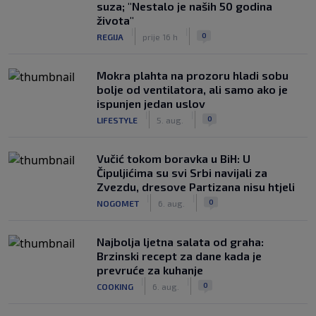
suza; "Nestalo je naših 50 godina
života"
|
|
0
REGIJA
prije 16 h
Mokra plahta na prozoru hladi sobu
bolje od ventilatora, ali samo ako je
ispunjen jedan uslov
|
|
0
LIFESTYLE
5. aug.
Vučić tokom boravka u BiH: U
Čipuljićima su svi Srbi navijali za
Zvezdu, dresove Partizana nisu htjeli
|
|
0
NOGOMET
6. aug.
Najbolja ljetna salata od graha:
Brzinski recept za dane kada je
prevruće za kuhanje
|
|
0
COOKING
6. aug.