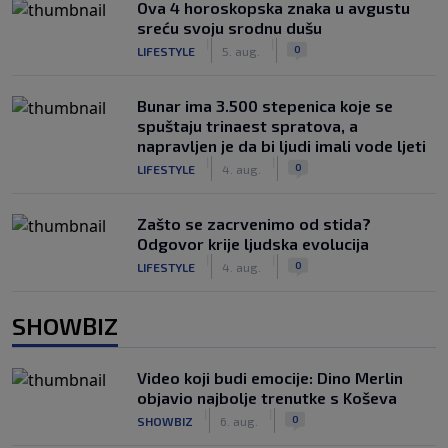
Ova 4 horoskopska znaka u avgustu
sreću svoju srodnu dušu
|
|
0
LIFESTYLE
5. aug.
Bunar imа 3.500 stepenica koje se
spuštaju trinaest spratova, a
napravljen je da bi ljudi imali vode ljeti
|
|
0
LIFESTYLE
4. aug.
Zašto se zacrvenimo od stida?
Odgovor krije ljudska evolucija
|
|
0
LIFESTYLE
4. aug.
SHOWBIZ
Video koji budi emocije: Dino Merlin
objavio najbolje trenutke s Koševa
|
|
0
SHOWBIZ
6. aug.