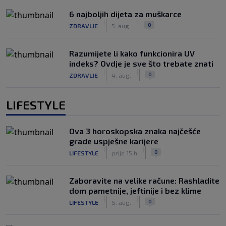
6 najboljih dijeta za muškarce
|
|
0
ZDRAVLJE
5. aug.
Razumijete li kako funkcionira UV
indeks? Ovdje je sve što trebate znati
|
|
0
ZDRAVLJE
4. aug.
LIFESTYLE
Ova 3 horoskopska znaka najčešće
grade uspješne karijere
|
|
0
LIFESTYLE
prije 15 h
Zaboravite na velike račune: Rashladite
dom pametnije, jeftinije i bez klime
|
|
0
LIFESTYLE
5. aug.