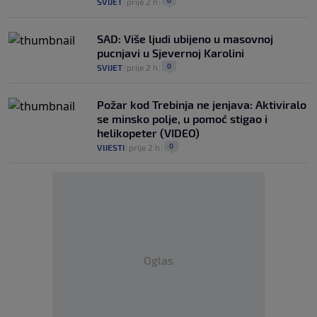
0
SVIJET
|
prije 2 h
|
SAD: Više ljudi ubijeno u masovnoj
pucnjavi u Sjevernoj Karolini
0
SVIJET
|
prije 2 h
|
Požar kod Trebinja ne jenjava: Aktiviralo
se minsko polje, u pomoć stigao i
helikopeter (VIDEO)
0
VIJESTI
|
prije 2 h
|
Oglas