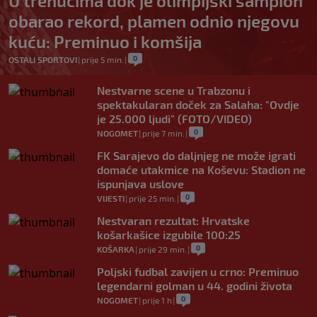
U trenucima dok je olimpijski šampion
obarao rekord, plamen odnio njegovu
kuću: Preminuo i komšija
0
OSTALI SPORTOVI
|
prije 5 min.
|
Nestvarne scene u Trabzonu i
spektakularan doček za Salaha: "Ovdje
je 25.000 ljudi" (FOTO/VIDEO)
0
NOGOMET
|
prije 7 min.
|
FK Sarajevo do daljnjeg ne može igrati
domaće utakmice na Koševu: Stadion ne
ispunjava uslove
0
VIJESTI
|
prije 25 min.
|
Nestvaran rezultat: Hrvatske
košarkašice izgubile 100:25
0
KOŠARKA
|
prije 29 min.
|
Poljski fudbal zavijen u crno: Preminuo
legendarni golman u 44. godini života
0
NOGOMET
|
prije 1 h
|