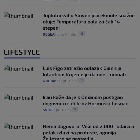
Toplotni val u Sloveniji prekinule snažne
oluje: Temperatura pala za čak 14
stepeni
0
REGIJA
|
prije 41 min.
|
LIFESTYLE
Luis Figo zatražio odlazak Giannija
Infantina: Vrijeme je da ode - odmah
0
NOGOMET
|
prije 3 h
|
Iran kaže da je s Omanom postigao
dogovor o ruti kroz Hormuški tjesnac
0
SVIJET
|
prije 3 h
|
Nema dogovora: Više od 2.000 rudara u
petak izlazi na proteste, agonija
Željezare se nastavlja