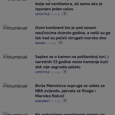
bolje od ventilatora, ali samo ako je
ispunjen jedan uslov
0
LIFESTYLE
|
5. aug.
|
Osmi kontinent bio je pod nosom
naučnicima dvjesto godina, a našli su ga
tek kad su počeli strugati morsko dno
0
NAUKA
|
3. aug.
|
Saplео se o kamen na poštanskoj turi, i
narednih 33 godine nosio kamenje kući
dok nije sagradio palatu
0
LIFESTYLE
|
4. aug.
|
Bivša Mamićeva supruga se udala za
NBA zvijezdu, pjevala se Rozga i
Marinko Rokvić
0
NOGOMET
|
5. aug.
|
Na najtoplijem naseljenom mjestu na