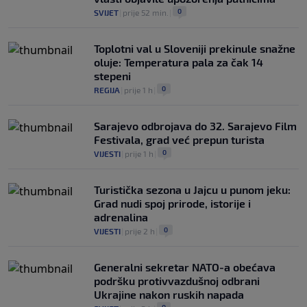
0
SVIJET
|
prije 52 min.
|
Toplotni val u Sloveniji prekinule snažne
oluje: Temperatura pala za čak 14
stepeni
0
REGIJA
|
prije 1 h
|
Sarajevo odbrojava do 32. Sarajevo Film
Festivala, grad već prepun turista
0
VIJESTI
|
prije 1 h
|
Turistička sezona u Jajcu u punom jeku:
Grad nudi spoj prirode, istorije i
adrenalina
0
VIJESTI
|
prije 2 h
|
Generalni sekretar NATO-a obećava
podršku protivvazdušnoj odbrani
Ukrajine nakon ruskih napada