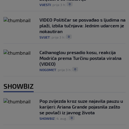
0
VIJESTI
|
prije 3 h
|
VIDEO Političar se posvađao s ljudima na
plaži, izbila tučnjava: Jednim udarcem je
nokautiran
0
SVIJET
|
prije 3 h
|
Calhanoglou presadio kosu, reakcija
Modrića prema Turčinu postala viralna
(VIDEO)
0
NOGOMET
|
prije 3 h
|
SHOWBIZ
Pop zvijezda kroz suze najavila pauzu u
karijeri: Ariana Grande pojasnila zašto
se povlači iz javnog života
0
SHOWBIZ
|
4. aug.
|