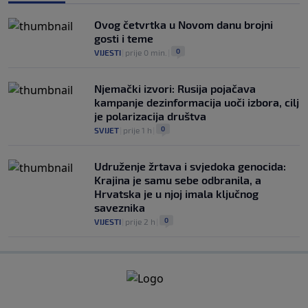
Ovog četvrtka u Novom danu brojni
gosti i teme
0
VIJESTI
|
prije 0 min.
|
Njemački izvori: Rusija pojačava
kampanje dezinformacija uoči izbora, cilj
je polarizacija društva
0
SVIJET
|
prije 1 h
|
Udruženje žrtava i svjedoka genocida:
Krajina je samu sebe odbranila, a
Hrvatska je u njoj imala ključnog
saveznika
0
VIJESTI
|
prije 2 h
|