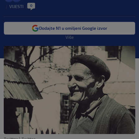
0
VIJESTI
|
|
Dodajte N1 u omiljeni Google izvor
Više
Twitter
|
Twitter