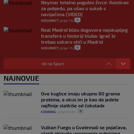
Neymar totalno pogubio živce: Asistirao
za pobjedu, pa ušao u sukob s
navijačima (VIDEO)
0
NOGOMET
|
prije 1 h
|
Real Madrid blizu dogovora najskupljeg
transfera u historiji kluba: Igrač bi
trebao uskoro stići u Madrid
0
NOGOMET
|
prije 1 h
|
Lara Gut-Behrami završila karijeru:
Jedna od najvećih skijašica svih
Idi na Sport
vremena rekla "zbogom"
0
OSTALI SPORTOVI
|
prije 1 h
|
NAJNOVIJE
Predsjednik FIFA-e ne odustaje od svojih
planova: Otkriveno šta je ponudio
Ove kuglice imaju ukupno 80 grama
Marokancima za podršku
proteina, a okus im je kao da jedete
0
NOGOMET
|
prije 2 h
|
najfinije slatkiše od čokolade
0
COOKING
|
prije 0 min.
|
Vulkan Fuego u Gvatemali se pojačava,
vlasti objavile upozorenja putnicima