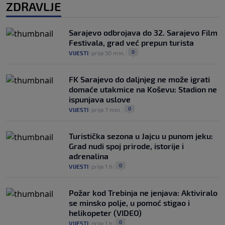
ZDRAVLJE
Sarajevo odbrojava do 32. Sarajevo Film
Festivala, grad već prepun turista
0
VIJESTI
|
prije 50 min.
|
FK Sarajevo do daljnjeg ne može igrati
domaće utakmice na Koševu: Stadion ne
ispunjava uslove
0
VIJESTI
|
prije 7 min.
|
Turistička sezona u Jajcu u punom jeku:
Grad nudi spoj prirode, istorije i
adrenalina
0
VIJESTI
|
prije 1 h
|
Požar kod Trebinja ne jenjava: Aktiviralo
se minsko polje, u pomoć stigao i
helikopeter (VIDEO)
0
VIJESTI
|
prije 1 h
|