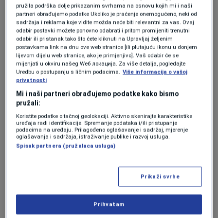
pružila podrška dolje prikazanim svrhama na osnovu kojih mi i naši
od 200 kolica da bi prestigli rekord. Konačan
partneri obrađujemo podatke Ukoliko je praćenje onemogućeno, neki od
sadržaja i reklama koje vidite možda neće biti relevantni za vas. Ovaj
rezultat na kraju smjene bio je 253 kolica, ili -
odabir postavki možete ponovno odabrati i pritom promijeniti trenutni
odabir ili pristanak tako što ćete kliknuti na Upravljaj željenim
152 tone.
postavkama link na dnu ove web stranice [ili plutajuću ikonu u donjem
lijevom dijelu web stranice, ako je primjenjivo]. Vaš odabir će se
mijenjati u okviru našeg Wеб локација. Za više detalja, pogledajte
Uredbu o postupanju s ličnim podacima.
Više informacija o vašoj
https://ba.n1info.com/vijesti/a95664-ko-je-
privatnosti
bio-alija-sirotanovic/?
Mi i naši partneri obrađujemo podatke kako bismo
pružali:
fbclid=IwAR1wjlOhtKHR2U3Kusc8un0BsnHmd
Koristite podatke o tačnoj geolokaciji. Aktivno skenirajte karakteristike
ypfNeeLXUh6xX3dw3WF51Zr8MQIe20
uređaja radi identifikacije. Spremanje podataka i/ili pristupanje
podacima na uređaju. Prilagođeno oglašavanje i sadržaj, mjerenje
oglašavanja i sadržaja, istraživanje publike i razvoj usluga.
Spisak partnera (pružalaca usluga)
Podsjetimo,
brojne su i anegdote koje se
dovode u vezu sa Sirotanovićem.
Prikaži svrhe
Navodno da mu je Josip Broz Tito ponudio da
Prihvatam
sam izabere nagradu za uspjeh, a Sirotanović