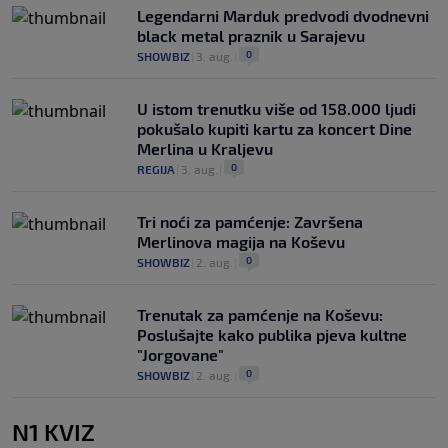
Legendarni Marduk predvodi dvodnevni
black metal praznik u Sarajevu
0
SHOWBIZ
|
3. aug.
|
U istom trenutku više od 158.000 ljudi
pokušalo kupiti kartu za koncert Dine
Merlina u Kraljevu
0
REGIJA
|
3. aug.
|
Tri noći za pamćenje: Završena
Merlinova magija na Koševu
0
SHOWBIZ
|
2. aug.
|
Trenutak za pamćenje na Koševu:
Poslušajte kako publika pjeva kultne
"Jorgovane"
0
SHOWBIZ
|
2. aug.
|
N1 KVIZ