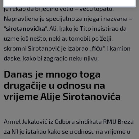
je rekao da bi jedino volio – veću lopatu.
Napravljena je specijalno za njega i nazvana –
“
sirotanovićka
“. Ali, kako je Tito insistirao da
uzme još nešto, neki automobil po želji,
skromni Sirotanović je izabrao „
fiću
“. I kamion
daske, kako bi zagradio neku njivu.
Danas je mnogo toga
drugačije u odnosu na
vrijeme Alije Sirotanovića
Armel Jekalović iz Odbora sindikata RMU Breza
za N1 je istakao kako se u odnosu na vrijeme u