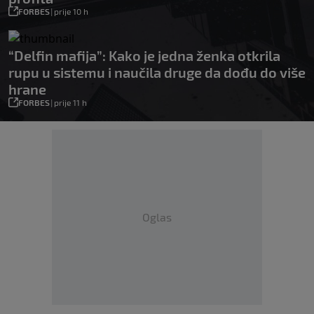
FORBES
|
prije 10 h
“Delfin mafija”: Kako je jedna ženka otkrila
rupu u sistemu i naučila druge da dođu do više
hrane
FORBES
|
prije 11 h
Oglas