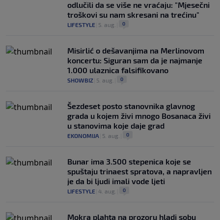
odlučili da se više ne vraćaju: "Mjesečni
troškovi su nam skresani na trećinu"
0
LIFESTYLE
|
5. aug.
|
Misirlić o dešavanjima na Merlinovom
koncertu: Siguran sam da je najmanje
1.000 ulaznica falsifikovano
0
SHOWBIZ
|
5. aug.
|
Šezdeset posto stanovnika glavnog
grada u kojem živi mnogo Bosanaca živi
u stanovima koje daje grad
0
EKONOMIJA
|
5. aug.
|
Bunar imа 3.500 stepenica koje se
spuštaju trinaest spratova, a napravljen
je da bi ljudi imali vode ljeti
0
LIFESTYLE
|
4. aug.
|
Mokra plahta na prozoru hladi sobu