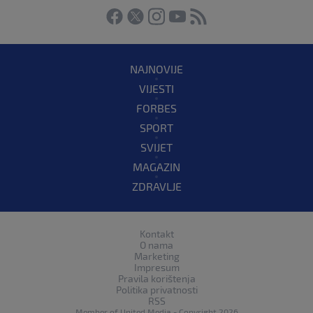
NAJNOVIJE
VIJESTI
FORBES
SPORT
SVIJET
MAGAZIN
ZDRAVLJE
Kontakt
O nama
Marketing
Impresum
Pravila korištenja
Politika privatnosti
RSS
Member of
United Media
- Copyright 2026