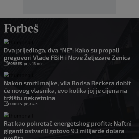
Dva prijedloga, dva “NE”: Kako su propali
pregovori Vlade FBiH i Nove Željezare Zenica
FORBES
|
prije 13 min.
Nakon smrti majke, vila Borisa Beckera dobit
će novog vlasnika, evo kolika joj je cijena na
tržištu nekretnina
FORBES
|
prije 4 h
Rat kao pokretač energetskog profita: Naftni
giganti ostvarili gotovo 93 milijarde dolara
profita