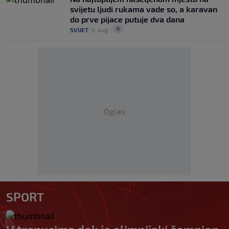
svijetu ljudi rukama vade so, a karavan
do prve pijace putuje dva dana
0
SVIJET
|
5. aug.
|
Oglas
SPORT