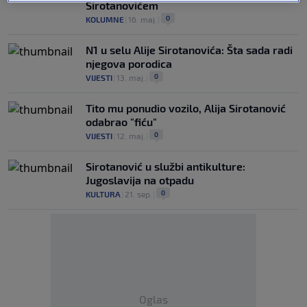
Sirotanovićem
0
KOLUMNE
|
16. maj.
|
N1 u selu Alije Sirotanovića: Šta sada radi
njegova porodica
0
VIJESTI
|
13. maj.
|
Tito mu ponudio vozilo, Alija Sirotanović
odabrao "fiću"
0
VIJESTI
|
12. maj.
|
Sirotanović u službi antikulture:
Jugoslavija na otpadu
0
KULTURA
|
21. sep.
|
Oglas