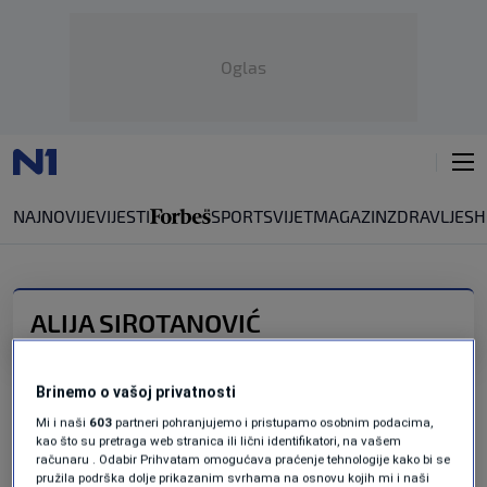
Oglas
NAJNOVIJE
VIJESTI
SPORT
SVIJET
MAGAZIN
ZDRAVLJE
SH
ALIJA SIROTANOVIĆ
Srce, ruke i lopata: Priča o Aliji
Sirotanoviću, rudaru iz Breze koji je srušio
Brinemo o vašoj privatnosti
svjetski rekord i umro u siromaštvu
Mi i naši
603
partneri pohranjujemo i pristupamo osobnim podacima,
0
VIJESTI
|
19. apr.
|
kao što su pretraga web stranica ili lični identifikatori, na vašem
računaru . Odabir Prihvatam omogućava praćenje tehnologije kako bi se
pružila podrška dolje prikazanim svrhama na osnovu kojih mi i naši
Višković se požalio na poslodavce: