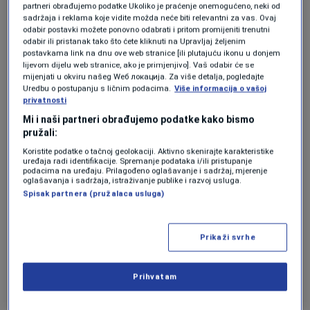
partneri obrađujemo podatke Ukoliko je praćenje onemogućeno, neki od
Očekuju da uzmem lopatu Alije
sadržaja i reklama koje vidite možda neće biti relevantni za vas. Ovaj
Sirotanovića i da čistim snijeg
odabir postavki možete ponovno odabrati i pritom promijeniti trenutni
0
VIJESTI
|
9. feb.
|
odabir ili pristanak tako što ćete kliknuti na Upravljaj željenim
postavkama link na dnu ove web stranice [ili plutajuću ikonu u donjem
lijevom dijelu web stranice, ako je primjenjivo]. Vaš odabir će se
Danas je 32 godišnjica smrti junaka čiji
mijenjati u okviru našeg Wеб локација. Za više detalja, pogledajte
proizvod je alternativa gasu
Uredbu o postupanju s ličnim podacima.
Više informacija o vašoj
0
VIJESTI
|
16. maj.
|
privatnosti
Mi i naši partneri obrađujemo podatke kako bismo
pružali:
Koristite podatke o tačnoj geolokaciji. Aktivno skenirajte karakteristike
uređaja radi identifikacije. Spremanje podataka i/ili pristupanje
podacima na uređaju. Prilagođeno oglašavanje i sadržaj, mjerenje
oglašavanja i sadržaja, istraživanje publike i razvoj usluga.
Spisak partnera (pružalaca usluga)
Oglas
Prikaži svrhe
Prihvatam
KOLUMNA| Moj život sa Alijom