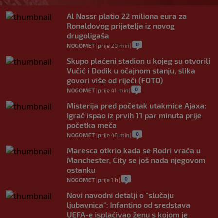
Al Nassr platio 22 miliona eura za
Ronaldovog prijatelja iz novog
drugoligaša
0
NOGOMET
|
prije 20 min
|
Skupo plaćeni stadion u kojeg su otvorili
Vučić i Dodik u očajnom stanju, slika
govori više od riječi (FOTO)
0
NOGOMET
|
prije 41 min
|
Misterija pred početak utakmice Ajaxa:
Igrač ispao iz prvih 11 par minuta prije
početka meča
0
NOGOMET
|
prije 48 min
|
Maresca otkrio kada se Rodri vraća u
Manchester, City se još nada njegovom
ostanku
0
NOGOMET
|
prije 1 h
|
Novi navodni detalji o "slučaju
ljubavnica": Infantino od sredstava
UEFA-e isplaćivao ženu s kojom je