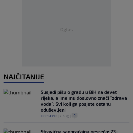
Oglas
NAJČITANIJE
Susjedi pišu o gradu u BiH na devet
rijeka, a ime mu doslovno znači "zdrava
voda": Svi koji ga posjete ostanu
oduševljeni
0
LIFESTYLE
|
7. aug.
|
Stravična saobraćajna nesreća: 23-