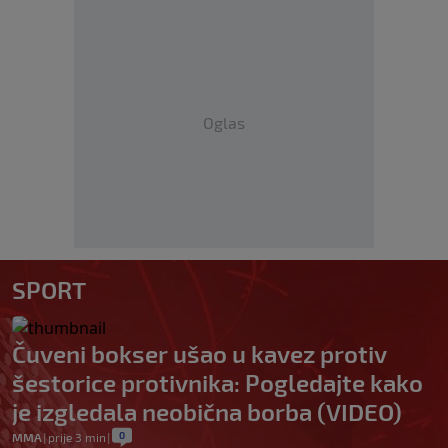
Oglas
SPORT
Čuveni bokser ušao u kavez protiv
šestorice protivnika: Pogledajte kako
je izgledala neobična borba (VIDEO)
0
MMA
|
prije 3 min
|