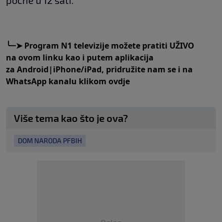
počne u 12 sati.
╰┈➤
Program N1 televizije možete pratiti UŽIVO
na
ovom linku
kao i putem aplikacija
za
An
droid
|
iPhone/iPad,
pridružite nam se i na
WhatsApp kanalu klikom
ovdje
Više tema kao što je ova?
DOM NARODA PFBIH