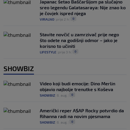
Japanac šetao Baščaršijom pa slučajno
sreo legendu Galatasaraya: Nije znao ko
je čovjek ispred njega
0
VIRALNO
|
prije 2 h
|
Stavite novčić u zamrzivač prije nego
što odete na godišnji odmor – jako je
korisno to učiniti
0
LIFESTYLE
|
prije 3 h
|
SHOWBIZ
Video koji budi emocije: Dino Merlin
objavio najbolje trenutke s Koševa
0
SHOWBIZ
|
6. aug.
|
Američki reper A$AP Rocky potvrdio da
Rihanna radi na novim pjesmama
0
SHOWBIZ
|
6. aug.
|