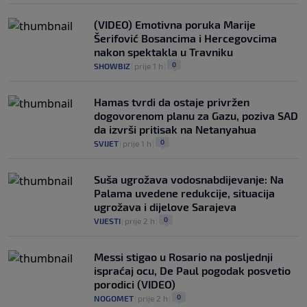
(VIDEO) Emotivna poruka Marije
Šerifović Bosancima i Hercegovcima
nakon spektakla u Travniku
0
SHOWBIZ
|
prije 1 h
|
Hamas tvrdi da ostaje privržen
dogovorenom planu za Gazu, poziva SAD
da izvrši pritisak na Netanyahua
0
SVIJET
|
prije 1 h
|
Suša ugrožava vodosnabdijevanje: Na
Palama uvedene redukcije, situacija
ugrožava i dijelove Sarajeva
0
VIJESTI
|
prije 2 h
|
Messi stigao u Rosario na posljednji
ispraćaj ocu, De Paul pogodak posvetio
porodici (VIDEO)
0
NOGOMET
|
prije 2 h
|