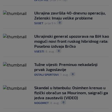
Ukrajina završila 40-dnevnu operaciju,
Zelenski: Imaju velike probleme
0
SVIJET
|
prije 9 h
|
Ukrajinski general upozorava na BiH kao
mogući novi front ruskog hibridnog rata:
Posebno izdvaja Brčko
0
VIJESTI
|
8. aug.
|
Tužne vijesti: Preminuo nekadašnji
prvak Jugoslavije
0
OSTALI SPORTOVI
|
7. aug.
|
Skandal u Istanbulu: Osimhen krenuo u
fizički obračun sa Mourinom, saigrači ga
jedva zaustavili (VIDEO)
0
NOGOMET
|
8. aug.
|