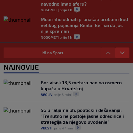
navodno imao aferu?
0
NOGOMET
|
prije 1 h
|
Mourinho odmah pronašao problem kod
velikog pojačanja Reala: Bernardo još
nije spreman
0
NOGOMET
|
prije 1 h
|
Carrick vraća Rashforda u prvi tim: Nova
šansa nakon 18 mjeseci i dvije posudbe
Idi na Sport
0
NOGOMET
|
prije 1 h
|
NAJNOVIJE
Đoković napravio šou na koncertu: Uzeo
mikrofon, zapjevao pa zaplesao na bini
(VIDEO)
Bor visok 13,5 metara pao na osmero
0
TENIS
|
prije 2 h
|
kupača u Hrvatskoj
0
REGIJA
|
prije 3 min
|
5G u raljama bh. političkih dešavanja:
"Trenutno ne postoje jasne odrednice i
strategija za njegovo uvođenje"
0
VIJESTI
|
prije 47 min
|