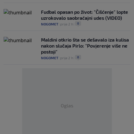
Fudbal opasan po život: "Čišćenje" lopte
uzrokovalo saobraćajni udes (VIDEO)
0
NOGOMET
|
prije 2 h
|
Maldini otkrio šta se dešavalo iza kulisa
nakon slučaja Pirlo: "Povjerenje više ne
postoji"
0
NOGOMET
|
prije 2 h
|
Oglas