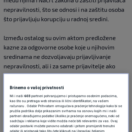
među njima i Nacrt zakona o zaštiti prijavilaca
nepravilnosti, što se odnosi i na zaštitu osoba
što prijavljuju korupciju u radnoj sredini.
Između ostalog su ovim aktom predložene
kazne za odgovorne osobe koje u njihovim
sredinama ne dozvoljavaju prijavljivanje
nepravilnosti, ali i za same prijavitelje ako
svjesno podnose lažnu prijavu. Zakon
zabranjuje osvetu čak i ako se pokaže da
Brinemo o vašoj privatnosti
navodi iz prijave nisu tačni.
Mi i naši
603
partneri pohranjujemo i pristupamo osobnim podacima,
kao što su pretraga web stranica ili lični identifikatori, na vašem
računaru . Odabir Prihvatam omogućava praćenje tehnologije kako bi se
pružila podrška dolje prikazanim svrhama na osnovu kojih mi i naši
Nijedan pa ni ovaj zakon u Federaciji BiH ne
partneri obrađujemo podatke Ukoliko je praćenje onemogućeno, neki od
sadržaja i reklama koje vidite možda neće biti relevantni za vas. Ovaj
može stupiti na snagu bez većinske podrške
odabir postavki možete ponovno odabrati i pritom promijeniti trenutni
odabir ili pristanak tako što ćete kliknuti na Upravljaj željenim