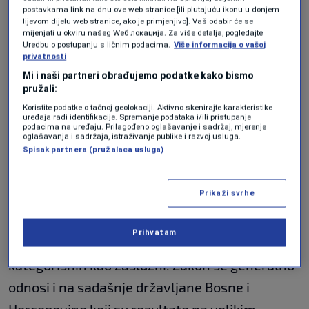
oba doma Federalnog parlamenta. U formi
postavkama link na dnu ove web stranice [ili plutajuću ikonu u donjem
nacrta, nedavno ga je odobrio Predstavnički
lijevom dijelu web stranice, ako je primjenjivo]. Vaš odabir će se
mijenjati u okviru našeg Wеб локација. Za više detalja, pogledajte
dom.
Uredbu o postupanju s ličnim podacima.
Više informacija o vašoj
privatnosti
Mi i naši partneri obrađujemo podatke kako bismo
Za dnevni red sjednice Doma naroda je
pružali:
predložen još jedan akt u formi nacrta, sasvim
Koristite podatke o tačnoj geolokaciji. Aktivno skenirajte karakteristike
uređaja radi identifikacije. Spremanje podataka i/ili pristupanje
podacima na uređaju. Prilagođeno oglašavanje i sadržaj, mjerenje
drugačije materije - o doživotnoj mjesečnoj
oglašavanja i sadržaja, istraživanje publike i razvoj usluga.
Spisak partnera (pružalaca usluga)
naknadi zaslužnim sportistima.
Prikaži svrhe
Predložila ga je delegatkinja Silva Banović i u
obrazloženju navela da u Federaciji BiH
Prihvatam
trenutno živi oko 50 vrhunskih sportista
kategorisnih kao zaslužni. Zakon se generalno
odnosi i na sadašnje državljane Bosne i