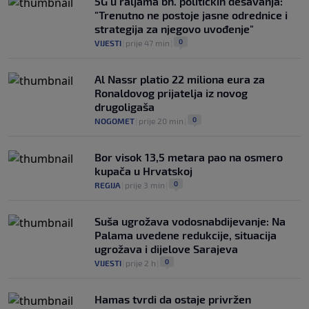
5G u raljama bh. političkih dešavanja:
"Trenutno ne postoje jasne odrednice i
strategija za njegovo uvođenje"
0
VIJESTI
|
prije 47 min
|
Al Nassr platio 22 miliona eura za
Ronaldovog prijatelja iz novog
drugoligaša
0
NOGOMET
|
prije 20 min
|
Bor visok 13,5 metara pao na osmero
kupača u Hrvatskoj
0
REGIJA
|
prije 3 min
|
Suša ugrožava vodosnabdijevanje: Na
Palama uvedene redukcije, situacija
ugrožava i dijelove Sarajeva
0
VIJESTI
|
prije 2 h
|
Hamas tvrdi da ostaje privržen