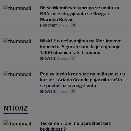
Bivša Mamićeva supruga se udala za
NBA zvijezdu, pjevala se Rozga i
Marinko Rokvić
0
NOGOMET
|
5. aug.
|
Misirlić o dešavanjima na Merlinovom
koncertu: Siguran sam da je najmanje
1.000 ulaznica falsifikovano
0
SHOWBIZ
|
5. aug.
|
Pop zvijezda kroz suze najavila pauzu u
karijeri: Ariana Grande pojasnila zašto
se povlači iz javnog života
0
SHOWBIZ
|
4. aug.
|
N1 KVIZ
Tačka na 7: Živimo li prošlost bez
budućnosti?