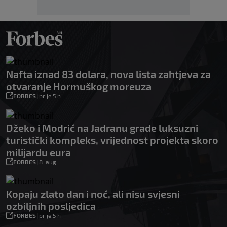
Nafta iznad 83 dolara, nova lista zahtjeva za
otvaranje Hormuškog moreuza
FORBES
|
prije 5 h
Džeko i Modrić na Jadranu grade luksuzni
turistički kompleks, vrijednost projekta skoro
milijardu eura
FORBES
|
8. aug.
Kopaju zlato dan i noć, ali nisu svjesni
ozbiljnih posljedica
FORBES
|
prije 5 h