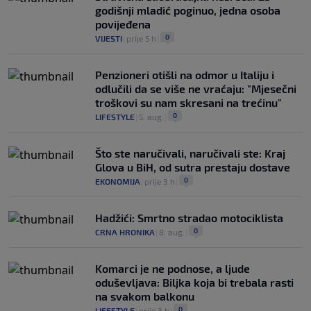
godišnji mladić poginuo, jedna osoba
povijeđena
0
VIJESTI
|
prije 5 h
|
Penzioneri otišli na odmor u Italiju i
odlučili da se više ne vraćaju: "Mjesečni
troškovi su nam skresani na trećinu"
0
LIFESTYLE
|
5. aug.
|
Što ste naručivali, naručivali ste: Kraj
Glova u BiH, od sutra prestaju dostave
0
EKONOMIJA
|
prije 3 h
|
Hadžići: Smrtno stradao motociklista
0
CRNA HRONIKA
|
8. aug.
|
Komarci je ne podnose, a ljude
oduševljava: Biljka koja bi trebala rasti
na svakom balkonu
0
LIFESTYLE
|
prije 3 h
|