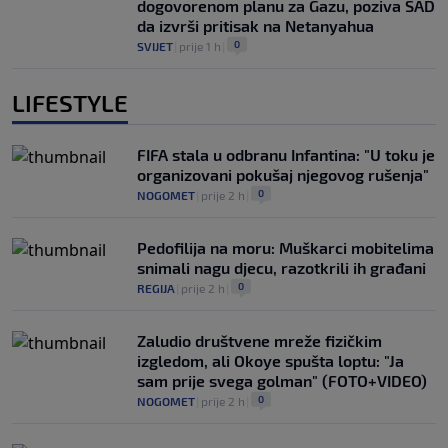
dogovorenom planu za Gazu, poziva SAD
da izvrši pritisak na Netanyahua
0
SVIJET
|
prije 1 h
|
LIFESTYLE
FIFA stala u odbranu Infantina: "U toku je
organizovani pokušaj njegovog rušenja"
0
NOGOMET
|
prije 2 h
|
Pedofilija na moru: Muškarci mobitelima
snimali nagu djecu, razotkrili ih građani
0
REGIJA
|
prije 2 h
|
Zaludio društvene mreže fizičkim
izgledom, ali Okoye spušta loptu: "Ja
sam prije svega golman" (FOTO+VIDEO)
0
NOGOMET
|
prije 2 h
|