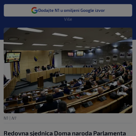
Dodajte N1 u omiljeni Google izvor
Više
N1
|
N1
Redovna sjednica Doma naroda Parlamenta