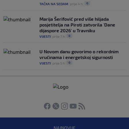
0
TAČKA NA SEDAM
|
prije 4 h
|
Marija Šerifović pred više hiljada
posjetitelja na Piroti zatvorila 'Dane
dijaspore 2026' u Travniku
0
VIJESTI
|
prije 7 h
|
U Novom danu govorimo o rekordnim
vrućinama i energetskoj sigurnosti
0
VIJESTI
|
prije 5 h
|
NAJNOVIJE