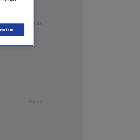
Oglas
hvatam
Oglas