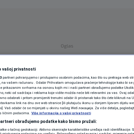
Oglas
 vašoj privatnosti
3
partneri pohranjujemo i pristupamo osobnim podacima, kao što su pretraga web stran
ori, na vašem računaru . Odabir Prihvatam omogućava praćenje tehnologije kako bi se 
je prikazanim svrhama na osnovu kojih mi i naši partneri obrađujemo podatke Ukoliko
 neki od sadržaja i reklama koje vidite možda neće biti relevantni za vas. Ovaj odab
no odabrati i pritom promijeniti trenutni odabir ili pristanak tako što ćete kliknuti na U
SPORT
SVIJET
MAGAZIN
tavkama link na dnu ove web stranice [ili plutajuću ikonu u donjem lijevom dijelu we
vo]. Vaš odabir će se mijenjati u okviru našeg Wеб локација. Za više detalja, pogledaj
ZDRAVLJE
s ličnim podacima.
Više informacija o vašoj privatnosti
 partneri obrađujemo podatke kako bismo pružali:
SHOWBIZ
datke o tačnoj geolokaciji. Aktivno skenirajte karakteristike uređaja radi identifikacije.
ili pristupanje podacima na uređaju. Prilagođeno oglašavanje i sadržaj, mjerenje ogl