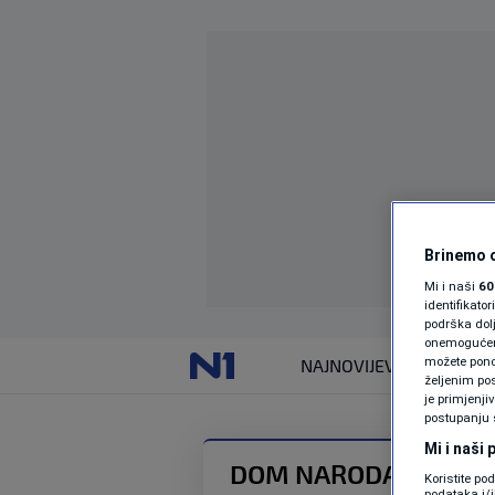
Brinemo o
Mi i naši
60
identifikat
podrška dol
onemogućeno,
možete ponov
NAJNOVIJE
VIJESTI
željenim pos
je primjenji
postupanju 
Mi i naši
DOM NARODA PFBIH
Koristite po
podataka i/