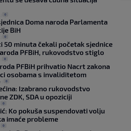
0
.
|
sjednica Doma naroda Parlamenta
ije BiH
0
.
|
i 50 minuta čekali početak sjednice
roda PFBiH, rukovodstvo stiglo
0
.
|
oda PFBiH prihvatio Nacrt zakona
ci osobama s invaliditetom
0
r.
|
ećina: Izabrano rukovodstvo
ne ZDK, SDA u opoziciji
0
|
ić: Ko pokuša suspendovati volju
ka imaće probleme
0
|