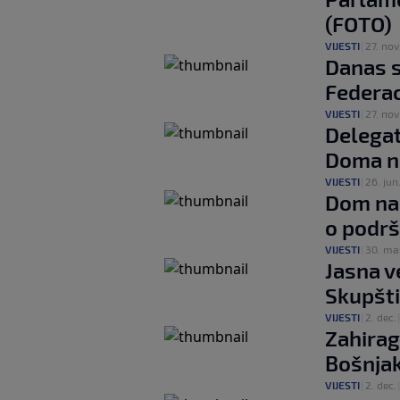
(FOTO)
VIJESTI
|
27. nov
Danas 
Federac
VIJESTI
|
27. nov
Delegat
Doma na
VIJESTI
|
26. jun
Dom nar
o podrš
VIJESTI
|
30. ma
Jasna v
Skupšti
VIJESTI
|
2. dec.
Zahirag
Bošnja
VIJESTI
|
2. dec.