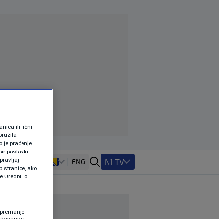
ica ili lični
pružila
 je praćenje
ir postavki
pravljaj
N1 TV
ENG
b stranice, ako
te Uredbu o
 Spremanje
ašavanja i