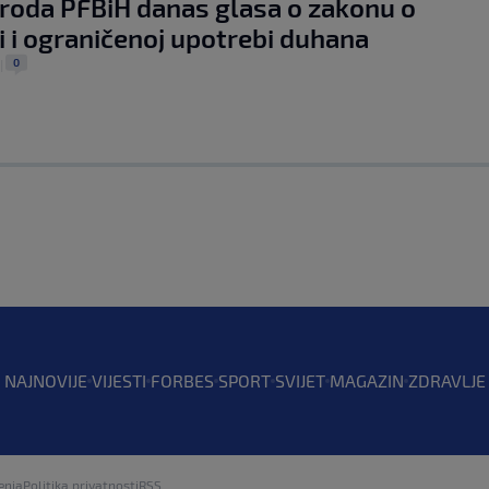
oda PFBiH danas glasa o zakonu o
i i ograničenoj upotrebi duhana
0
|
NAJNOVIJE
VIJESTI
FORBES
SPORT
SVIJET
MAGAZIN
ZDRAVLJE
enja
Politika privatnosti
RSS