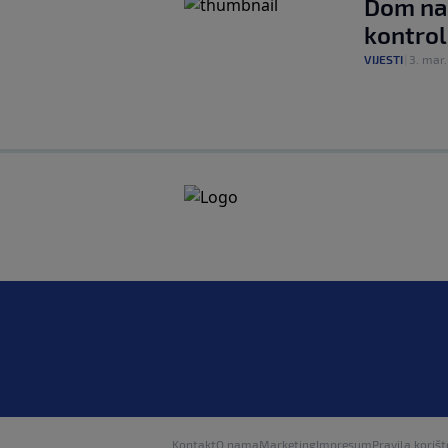
Dom nar
kontrol
VIJESTI
|
3. mar.
Kontakt
O nama
Marketing
Impresum
Pravila korišt