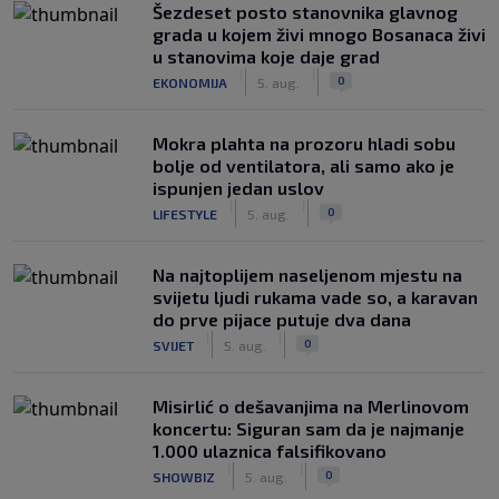
Šezdeset posto stanovnika glavnog
grada u kojem živi mnogo Bosanaca živi
u stanovima koje daje grad
|
|
0
EKONOMIJA
5. aug.
Mokra plahta na prozoru hladi sobu
bolje od ventilatora, ali samo ako je
ispunjen jedan uslov
|
|
0
LIFESTYLE
5. aug.
Na najtoplijem naseljenom mjestu na
svijetu ljudi rukama vade so, a karavan
do prve pijace putuje dva dana
|
|
0
SVIJET
5. aug.
Misirlić o dešavanjima na Merlinovom
koncertu: Siguran sam da je najmanje
1.000 ulaznica falsifikovano
|
|
0
SHOWBIZ
5. aug.