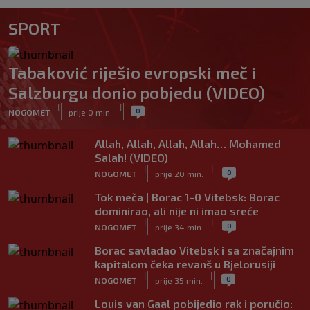
SPORT
Tabaković riješio evropski meč i
Salzburgu donio pobjedu (VIDEO)
|
|
0
NOGOMET
prije 0 min.
Allah, Allah, Allah, Allah… Mohamed
Salah! (VIDEO)
|
|
0
NOGOMET
prije 20 min.
Tok meča | Borac 1-0 Vitebsk: Borac
dominirao, ali nije ni imao sreće
|
|
0
NOGOMET
prije 34 min.
Borac savladao Vitebsk i sa značajnim
kapitalom čeka revanš u Bjelorusiji
|
|
0
NOGOMET
prije 35 min.
Louis van Gaal pobijedio rak i poručio: