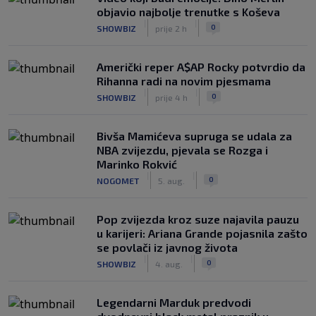
objavio najbolje trenutke s Koševa
|
|
0
SHOWBIZ
prije 2 h
Američki reper A$AP Rocky potvrdio da
Rihanna radi na novim pjesmama
|
|
0
SHOWBIZ
prije 4 h
Bivša Mamićeva supruga se udala za
NBA zvijezdu, pjevala se Rozga i
Marinko Rokvić
|
|
0
NOGOMET
5. aug.
Pop zvijezda kroz suze najavila pauzu
u karijeri: Ariana Grande pojasnila zašto
se povlači iz javnog života
|
|
0
SHOWBIZ
4. aug.
Legendarni Marduk predvodi