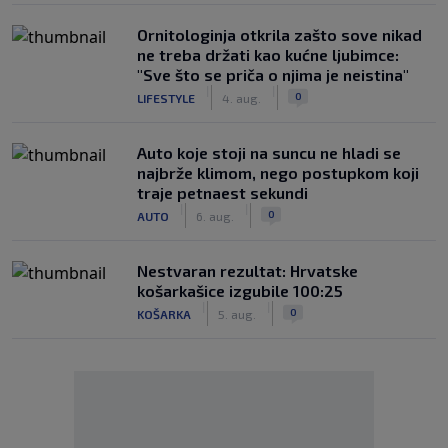
Ornitologinja otkrila zašto sove nikad
ne treba držati kao kućne ljubimce:
"Sve što se priča o njima je neistina"
|
|
0
LIFESTYLE
4. aug.
Auto koje stoji na suncu ne hladi se
najbrže klimom, nego postupkom koji
traje petnaest sekundi
|
|
0
AUTO
6. aug.
Nestvaran rezultat: Hrvatske
košarkašice izgubile 100:25
|
|
0
KOŠARKA
5. aug.