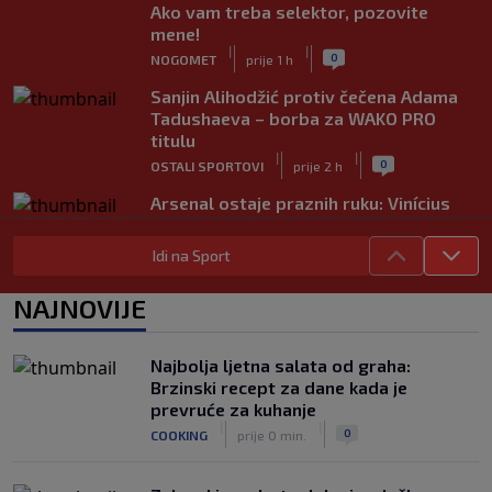
Ako vam treba selektor, pozovite
mene!
|
|
0
NOGOMET
prije 1 h
Sanjin Alihodžić protiv čečena Adama
Tadushaeva – borba za WAKO PRO
titulu
|
|
0
OSTALI SPORTOVI
prije 2 h
Arsenal ostaje praznih ruku: Vinícius
Júnior i Real Madrid postigli dogovor
|
|
0
NOGOMET
prije 2 h
Idi na Sport
Slavni klub potresa kriza: Kultni
NAJNOVIJE
stadion u Italiji bit će prazan na
početku sezone, navijači objavili rat
upravi
Najbolja ljetna salata od graha:
|
|
0
NOGOMET
prije 3 h
Brzinski recept za dane kada je
prevruće za kuhanje
Izvinjenje s elementima prijetnje i
|
|
0
COOKING
prije 0 min.
„gomila slabića“ u UEFA-i
|
|
0
NOGOMET
prije 3 h