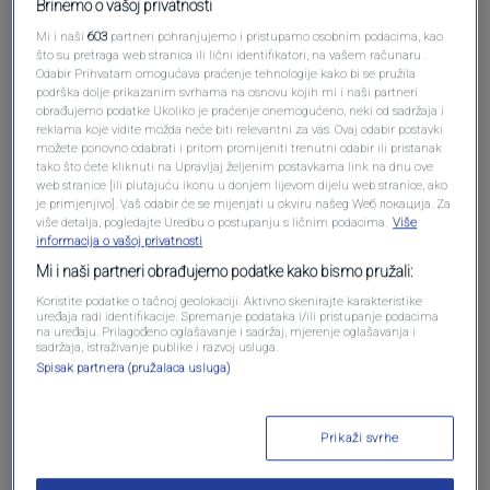
Brinemo o vašoj privatnosti
Mi i naši
603
partneri pohranjujemo i pristupamo osobnim podacima, kao
što su pretraga web stranica ili lični identifikatori, na vašem računaru .
Odabir Prihvatam omogućava praćenje tehnologije kako bi se pružila
Oglas
podrška dolje prikazanim svrhama na osnovu kojih mi i naši partneri
obrađujemo podatke Ukoliko je praćenje onemogućeno, neki od sadržaja i
reklama koje vidite možda neće biti relevantni za vas. Ovaj odabir postavki
možete ponovno odabrati i pritom promijeniti trenutni odabir ili pristanak
tako što ćete kliknuti na Upravljaj željenim postavkama link na dnu ove
web stranice [ili plutajuću ikonu u donjem lijevom dijelu web stranice, ako
je primjenjivo]. Vaš odabir će se mijenjati u okviru našeg Wеб локација. Za
više detalja, pogledajte Uredbu o postupanju s ličnim podacima.
Više
informacija o vašoj privatnosti
Mi i naši partneri obrađujemo podatke kako bismo pružali:
Koristite podatke o tačnoj geolokaciji. Aktivno skenirajte karakteristike
uređaja radi identifikacije. Spremanje podataka i/ili pristupanje podacima
na uređaju. Prilagođeno oglašavanje i sadržaj, mjerenje oglašavanja i
sadržaja, istraživanje publike i razvoj usluga.
Oglas
Spisak partnera (pružalaca usluga)
Prikaži svrhe