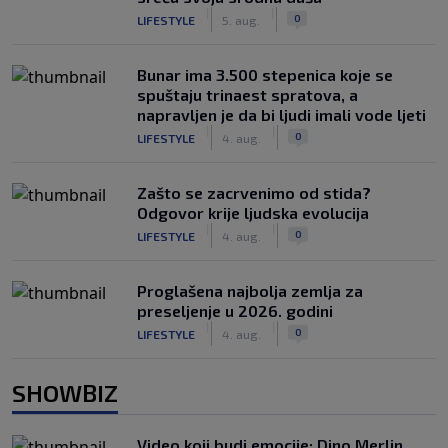
|
|
0
LIFESTYLE
5. aug.
Bunar imа 3.500 stepenica koje se
spuštaju trinaest spratova, a
napravljen je da bi ljudi imali vode ljeti
|
|
0
LIFESTYLE
4. aug.
Zašto se zacrvenimo od stida?
Odgovor krije ljudska evolucija
|
|
0
LIFESTYLE
4. aug.
Proglašena najbolja zemlja za
preseljenje u 2026. godini
|
|
0
LIFESTYLE
4. aug.
SHOWBIZ
Video koji budi emocije: Dino Merlin