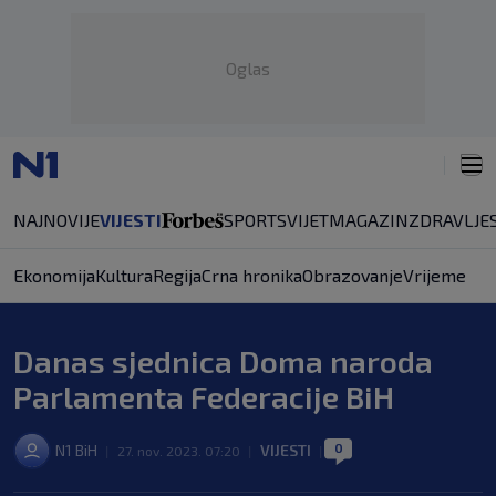
Oglas
NAJNOVIJE
VIJESTI
SPORT
SVIJET
MAGAZIN
ZDRAVLJE
Ekonomija
Kultura
Regija
Crna hronika
Obrazovanje
Vrijeme
Danas sjednica Doma naroda
Parlamenta Federacije BiH
0
N1 BiH
VIJESTI
|
27. nov. 2023. 07:20
|
|