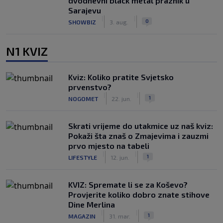
dvodnevni black metal praznik u
Sarajevu
|
|
0
SHOWBIZ
3. aug.
N1 KVIZ
Kviz: Koliko pratite Svjetsko
prvenstvo?
|
|
1
NOGOMET
22. jun.
Skrati vrijeme do utakmice uz naš kviz:
Pokaži šta znaš o Zmajevima i zauzmi
prvo mjesto na tabeli
|
|
1
LIFESTYLE
12. jun.
KVIZ: Spremate li se za Koševo?
Provjerite koliko dobro znate stihove
Dine Merlina
|
|
1
MAGAZIN
31. mar.