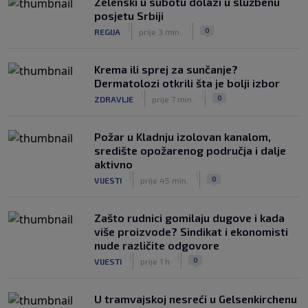
Zelenski u subotu dolazi u službenu
posjetu Srbiji
|
|
0
REGIJA
prije 3 min.
Krema ili sprej za sunčanje?
Dermatolozi otkrili šta je bolji izbor
|
|
0
ZDRAVLJE
prije 7 min.
Požar u Kladnju izolovan kanalom,
središte opožarenog područja i dalje
aktivno
|
|
0
VIJESTI
prije 45 min.
Zašto rudnici gomilaju dugove i kada
više proizvode? Sindikat i ekonomisti
nude različite odgovore
|
|
0
VIJESTI
prije 1 h
U tramvajskoj nesreći u Gelsenkirchenu