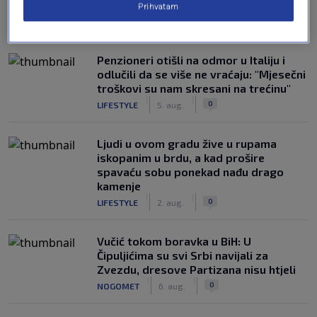
Prihvatam
NAJČITANIJE
Penzioneri otišli na odmor u Italiju i
odlučili da se više ne vraćaju: "Mjesečni
troškovi su nam skresani na trećinu"
|
|
0
LIFESTYLE
5. aug.
Ljudi u ovom gradu žive u rupama
iskopanim u brdu, a kad prošire
spavaću sobu ponekad nađu drago
kamenje
|
|
0
LIFESTYLE
2. aug.
Vučić tokom boravka u BiH: U
Čipuljićima su svi Srbi navijali za
Zvezdu, dresove Partizana nisu htjeli
|
|
0
NOGOMET
6. aug.