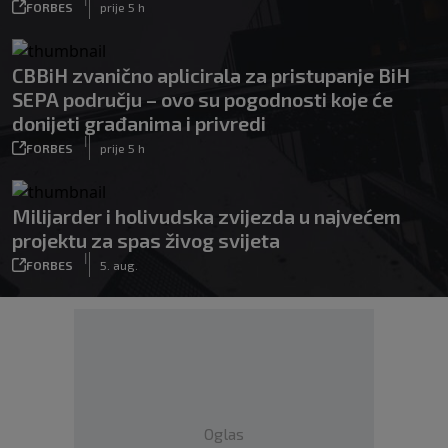
FORBES
prije 5 h
CBBiH zvanično aplicirala za pristupanje BiH
SEPA području – ovo su pogodnosti koje će
donijeti građanima i privredi
|
FORBES
prije 5 h
Milijarder i holivudska zvijezda u najvećem
projektu za spas živog svijeta
|
FORBES
5. aug.
Oglas