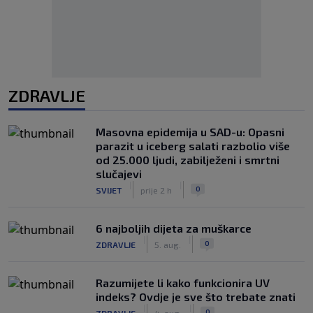
ZDRAVLJE
Masovna epidemija u SAD-u: Opasni
parazit u iceberg salati razbolio više
od 25.000 ljudi, zabilježeni i smrtni
slučajevi
|
|
0
SVIJET
prije 2 h
6 najboljih dijeta za muškarce
|
|
0
ZDRAVLJE
5. aug.
Razumijete li kako funkcionira UV
indeks? Ovdje je sve što trebate znati
|
|
0
ZDRAVLJE
4. aug.