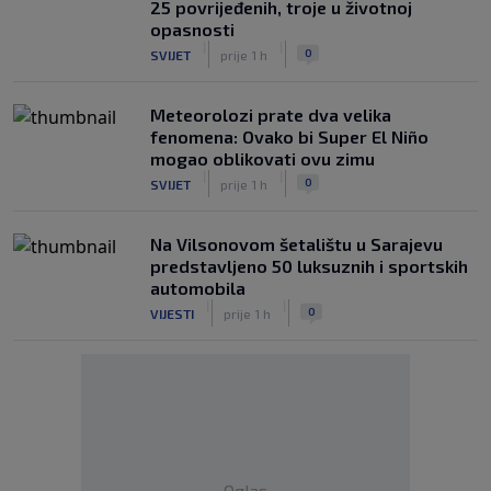
25 povrijeđenih, troje u životnoj
opasnosti
|
|
0
SVIJET
prije 1 h
Meteorolozi prate dva velika
fenomena: Ovako bi Super El Niño
mogao oblikovati ovu zimu
|
|
0
SVIJET
prije 1 h
Na Vilsonovom šetalištu u Sarajevu
predstavljeno 50 luksuznih i sportskih
automobila
|
|
0
VIJESTI
prije 1 h
Oglas