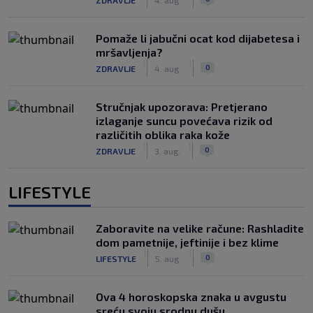
Pomaže li jabučni ocat kod dijabetesa i
mršavljenja?
|
|
0
ZDRAVLJE
4. aug.
Stručnjak upozorava: Pretjerano
izlaganje suncu povećava rizik od
različitih oblika raka kože
|
|
0
ZDRAVLJE
3. aug.
LIFESTYLE
Zaboravite na velike račune: Rashladite
dom pametnije, jeftinije i bez klime
|
|
0
LIFESTYLE
5. aug.
Ova 4 horoskopska znaka u avgustu
sreću svoju srodnu dušu