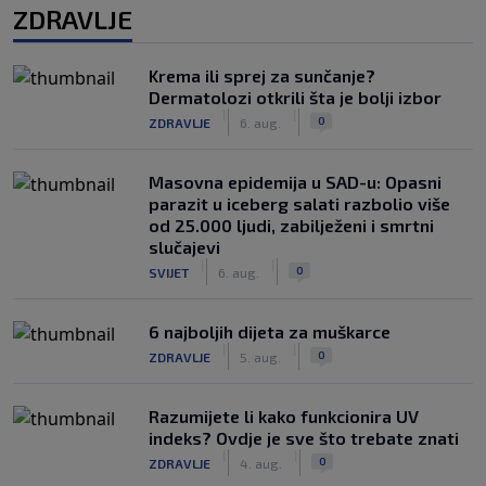
ZDRAVLJE
Krema ili sprej za sunčanje?
Dermatolozi otkrili šta je bolji izbor
|
|
0
ZDRAVLJE
6. aug.
Masovna epidemija u SAD-u: Opasni
parazit u iceberg salati razbolio više
od 25.000 ljudi, zabilježeni i smrtni
slučajevi
|
|
0
SVIJET
6. aug.
6 najboljih dijeta za muškarce
|
|
0
ZDRAVLJE
5. aug.
Razumijete li kako funkcionira UV
indeks? Ovdje je sve što trebate znati
|
|
0
ZDRAVLJE
4. aug.