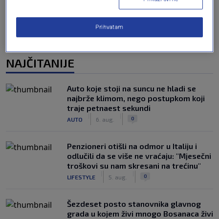
Prihvatam
NAJČITANIJE
Auto koje stoji na suncu ne hladi se
najbrže klimom, nego postupkom koji
traje petnaest sekundi
|
|
0
AUTO
6. aug.
Penzioneri otišli na odmor u Italiju i
odlučili da se više ne vraćaju: "Mjesečni
troškovi su nam skresani na trećinu"
|
|
0
LIFESTYLE
5. aug.
Šezdeset posto stanovnika glavnog
grada u kojem živi mnogo Bosanaca živi