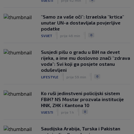
VIJESTI
prije 42 min
"Samo za vaše oči": Izraelska "krtica"
unutar UN-a dostavljala povjerljive
podatke
|
|
0
SVIJET
prije 46 min
Susjedi pišu o gradu u BiH na devet
rijeka, a ime mu doslovno znači "zdrava
voda": Svi koji ga posjete ostanu
oduševljeni
|
|
0
LIFESTYLE
prije 59 min
Ko ruši jedinstveni policijski sistem
FBiH? NS Mostar prozvala institucije
HNK, ZHK i Kantona 10
|
|
0
VIJESTI
prije 1 h
Saudijska Arabija, Turska i Pakistan