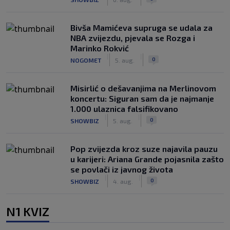
Bivša Mamićeva supruga se udala za
NBA zvijezdu, pjevala se Rozga i
Marinko Rokvić
|
|
0
NOGOMET
5. aug.
Misirlić o dešavanjima na Merlinovom
koncertu: Siguran sam da je najmanje
1.000 ulaznica falsifikovano
|
|
0
SHOWBIZ
5. aug.
Pop zvijezda kroz suze najavila pauzu
u karijeri: Ariana Grande pojasnila zašto
se povlači iz javnog života
|
|
0
SHOWBIZ
4. aug.
N1 KVIZ