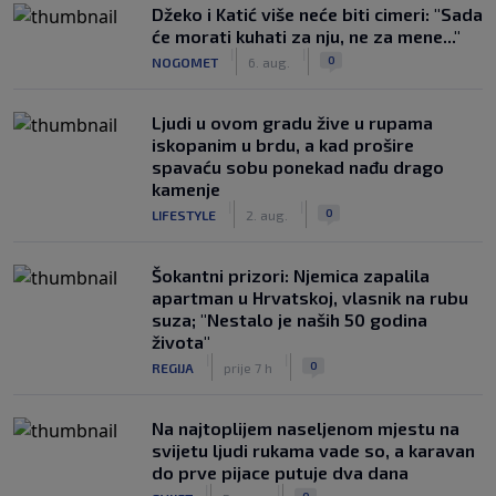
Džeko i Katić više neće biti cimeri: "Sada
će morati kuhati za nju, ne za mene..."
|
|
0
NOGOMET
6. aug.
Ljudi u ovom gradu žive u rupama
iskopanim u brdu, a kad prošire
spavaću sobu ponekad nađu drago
kamenje
|
|
0
LIFESTYLE
2. aug.
Šokantni prizori: Njemica zapalila
apartman u Hrvatskoj, vlasnik na rubu
suza; "Nestalo je naših 50 godina
života"
|
|
0
REGIJA
prije 7 h
Na najtoplijem naseljenom mjestu na
svijetu ljudi rukama vade so, a karavan
do prve pijace putuje dva dana
|
|
0