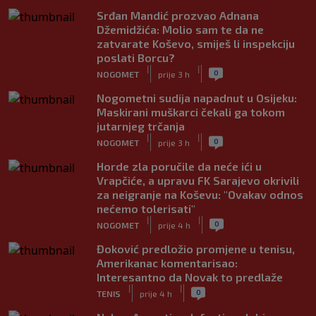
Srđan Mandić prozvao Adnana
Džemidžića: Molio sam te da ne
zatvarate Koševo, smiješ li inspekciju
poslati Borcu?
|
|
0
NOGOMET
prije 3 h
Nogometni sudija napadnut u Osijeku:
Maskirani muškarci čekali ga tokom
jutarnjeg trčanja
|
|
0
NOGOMET
prije 3 h
Horde zla poručile da neće ići u
Vrapčiće, a upravu FK Sarajevo okrivili
za neigranje na Koševu: "Ovakav odnos
nećemo tolerisati"
|
|
0
NOGOMET
prije 4 h
Đoković predložio promjene u tenisu,
Amerikanac komentarisao:
Interesantno da Novak to predlaže
|
|
0
TENIS
prije 4 h