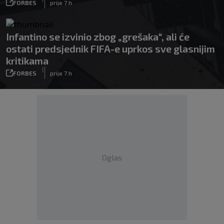
FORBES
prije 7 h
Infantino se izvinio zbog „grešaka“, ali će
ostati predsjednik FIFA-e uprkos sve glasnijim
kritikama
|
FORBES
prije 7 h
Oglas