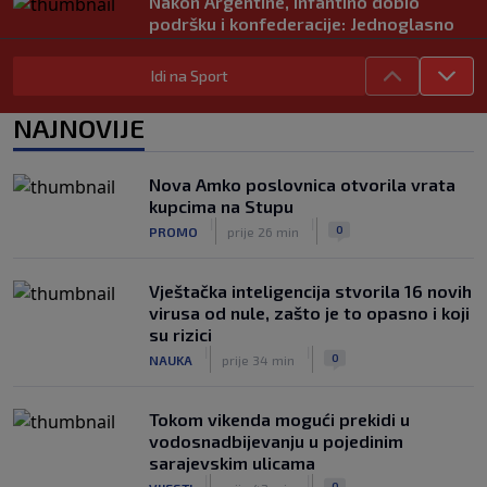
Nakon Argentine, Infantino dobio
podršku i konfederacije: Jednoglasno
ponavljamo podršku predsjedniku
|
|
0
NOGOMET
prije 5 h
Idi na Sport
Tužne vijesti: Preminuo nekadašnji
NAJNOVIJE
prvak Jugoslavije
|
|
0
OSTALI SPORTOVI
prije 6 h
Nova Amko poslovnica otvorila vrata
Pravna bitka Luke Dončića i Anamarije
kupcima na Stupu
Goltes seli se u Sloveniju: Spominje se
|
|
0
PROMO
prije 26 min
čak 50 miliona dolara
|
|
0
KOŠARKA
prije 6 h
Vještačka inteligencija stvorila 16 novih
virusa od nule, zašto je to opasno i koji
su rizici
|
|
0
NAUKA
prije 34 min
Tokom vikenda mogući prekidi u
vodosnadbijevanju u pojedinim
sarajevskim ulicama
|
|
0