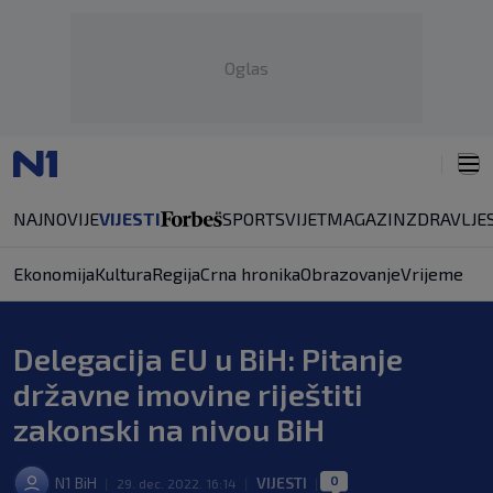
Oglas
NAJNOVIJE
VIJESTI
SPORT
SVIJET
MAGAZIN
ZDRAVLJE
Ekonomija
Kultura
Regija
Crna hronika
Obrazovanje
Vrijeme
Delegacija EU u BiH: Pitanje
državne imovine riještiti
zakonski na nivou BiH
0
N1 BiH
VIJESTI
|
29. dec. 2022. 16:14
|
|