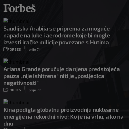
Saudijska Arabija se priprema za moguće
napade na luke i aerodrome koje bi mogle
izvesti iračke milicije povezane s Hutima
|
FORBES
prije 7 h
Ariana Grande poručuje da njena predstojeća
pauza „nije ishitrena“ niti je „posljedica
negativnosti“
|
FORBES
prije 7 h
Kina podigla globalnu proizvodnju nuklearne
energije na rekordni nivo: Ko je na vrhu, a ko na
dnu
|