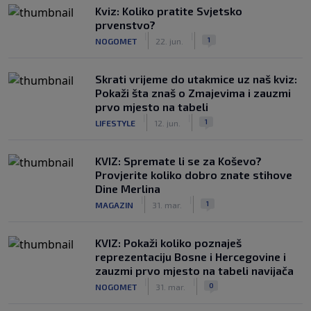
Kviz: Koliko pratite Svjetsko
prvenstvo?
|
|
1
NOGOMET
22. jun.
Skrati vrijeme do utakmice uz naš kviz:
Pokaži šta znaš o Zmajevima i zauzmi
prvo mjesto na tabeli
|
|
1
LIFESTYLE
12. jun.
KVIZ: Spremate li se za Koševo?
Provjerite koliko dobro znate stihove
Dine Merlina
|
|
1
MAGAZIN
31. mar.
KVIZ: Pokaži koliko poznaješ
reprezentaciju Bosne i Hercegovine i
zauzmi prvo mjesto na tabeli navijača
|
|
0
NOGOMET
31. mar.