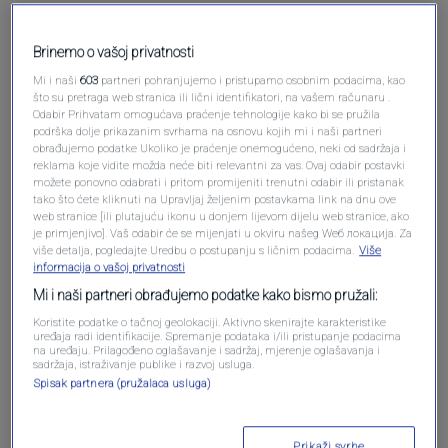
Brinemo o vašoj privatnosti
Mi i naši
603
partneri pohranjujemo i pristupamo osobnim podacima, kao
što su pretraga web stranica ili lični identifikatori, na vašem računaru .
Odabir Prihvatam omogućava praćenje tehnologije kako bi se pružila
podrška dolje prikazanim svrhama na osnovu kojih mi i naši partneri
obrađujemo podatke Ukoliko je praćenje onemogućeno, neki od sadržaja i
reklama koje vidite možda neće biti relevantni za vas. Ovaj odabir postavki
Oglas
možete ponovno odabrati i pritom promijeniti trenutni odabir ili pristanak
tako što ćete kliknuti na Upravljaj željenim postavkama link na dnu ove
web stranice [ili plutajuću ikonu u donjem lijevom dijelu web stranice, ako
je primjenjivo]. Vaš odabir će se mijenjati u okviru našeg Wеб локација. Za
više detalja, pogledajte Uredbu o postupanju s ličnim podacima.
Više
informacija o vašoj privatnosti
Mi i naši partneri obrađujemo podatke kako bismo pružali:
Koristite podatke o tačnoj geolokaciji. Aktivno skenirajte karakteristike
uređaja radi identifikacije. Spremanje podataka i/ili pristupanje podacima
na uređaju. Prilagođeno oglašavanje i sadržaj, mjerenje oglašavanja i
sadržaja, istraživanje publike i razvoj usluga.
Spisak partnera (pružalaca usluga)
Oglas
Prikaži svrhe