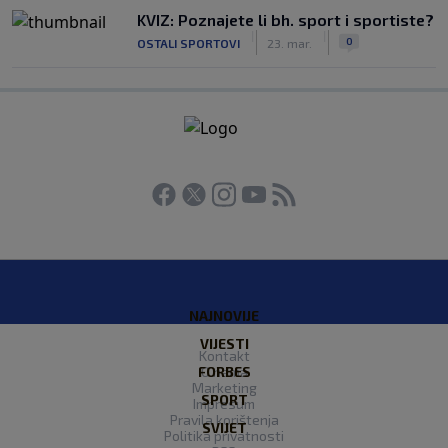
KVIZ: Poznajete li bh. sport i sportiste?
|
|
0
OSTALI SPORTOVI
23. mar.
NAJNOVIJE
VIJESTI
Kontakt
FORBES
O nama
Marketing
SPORT
Impresum
Pravila korištenja
SVIJET
Politika privatnosti