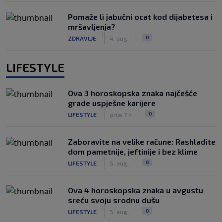
Pomaže li jabučni ocat kod dijabetesa i
mršavljenja?
|
|
0
ZDRAVLJE
4. aug.
LIFESTYLE
Ova 3 horoskopska znaka najčešće
grade uspješne karijere
|
|
0
LIFESTYLE
prije 7 h
Zaboravite na velike račune: Rashladite
dom pametnije, jeftinije i bez klime
|
|
0
LIFESTYLE
5. aug.
Ova 4 horoskopska znaka u avgustu
sreću svoju srodnu dušu
|
|
0
LIFESTYLE
5. aug.