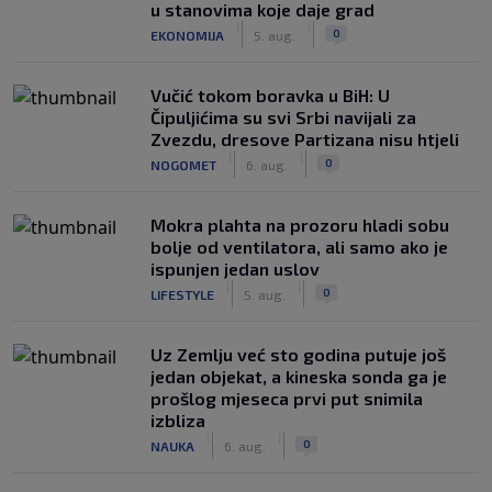
u stanovima koje daje grad
|
|
0
EKONOMIJA
5. aug.
Vučić tokom boravka u BiH: U
Čipuljićima su svi Srbi navijali za
Zvezdu, dresove Partizana nisu htjeli
|
|
0
NOGOMET
6. aug.
Mokra plahta na prozoru hladi sobu
bolje od ventilatora, ali samo ako je
ispunjen jedan uslov
|
|
0
LIFESTYLE
5. aug.
Uz Zemlju već sto godina putuje još
jedan objekat, a kineska sonda ga je
prošlog mjeseca prvi put snimila
izbliza
|
|
0
NAUKA
6. aug.