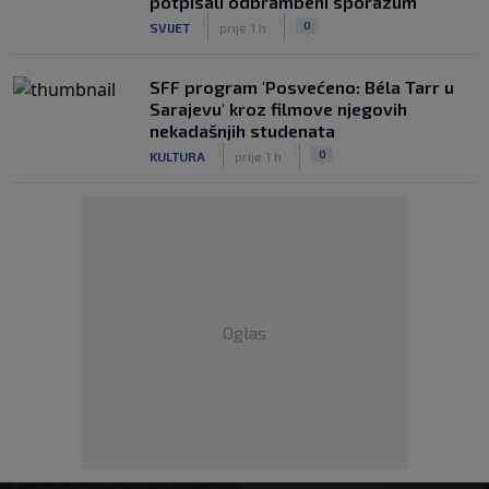
potpisali odbrambeni sporazum
|
|
0
SVIJET
prije 1 h
SFF program 'Posvećeno: Béla Tarr u
Sarajevu' kroz filmove njegovih
nekadašnjih studenata
|
|
0
KULTURA
prije 1 h
Oglas