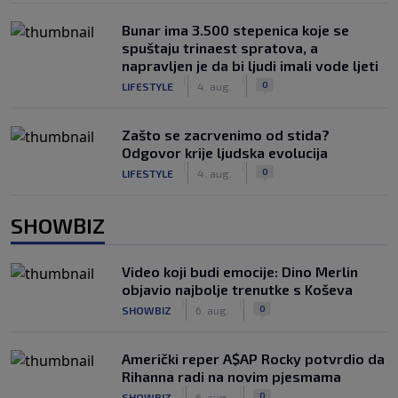
Bunar imа 3.500 stepenica koje se
spuštaju trinaest spratova, a
napravljen je da bi ljudi imali vode ljeti
|
|
0
LIFESTYLE
4. aug.
Zašto se zacrvenimo od stida?
Odgovor krije ljudska evolucija
|
|
0
LIFESTYLE
4. aug.
SHOWBIZ
Video koji budi emocije: Dino Merlin
objavio najbolje trenutke s Koševa
|
|
0
SHOWBIZ
6. aug.
Američki reper A$AP Rocky potvrdio da
Rihanna radi na novim pjesmama
|
|
0
SHOWBIZ
6. aug.