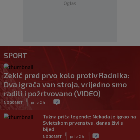
Oglas
SPORT
Zekić pred prvo kolo protiv Radnika:
Dva igrača van stroja, vrijedno smo
radili i požrtvovano (VIDEO)
|
|
0
NOGOMET
prije 2 h
Tužna priča legende: Nekada je igrao na
Svjetskom prvenstvu, danas živi u
bijedi
|
|
0
NOGOMET
prije 2 h