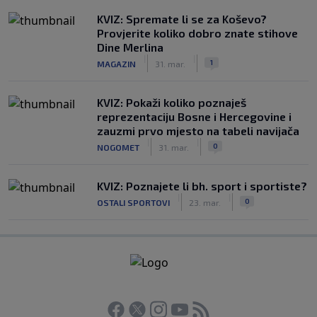
KVIZ: Spremate li se za Koševo?
Provjerite koliko dobro znate stihove
Dine Merlina
|
|
1
MAGAZIN
31. mar.
KVIZ: Pokaži koliko poznaješ
reprezentaciju Bosne i Hercegovine i
zauzmi prvo mjesto na tabeli navijača
|
|
0
NOGOMET
31. mar.
KVIZ: Poznajete li bh. sport i sportiste?
|
|
0
OSTALI SPORTOVI
23. mar.