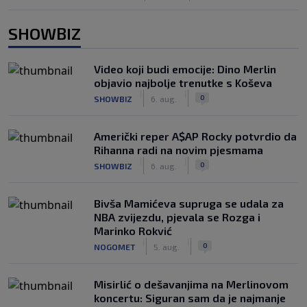
SHOWBIZ
Video koji budi emocije: Dino Merlin
objavio najbolje trenutke s Koševa
|
|
0
SHOWBIZ
6. aug.
Američki reper A$AP Rocky potvrdio da
Rihanna radi na novim pjesmama
|
|
0
SHOWBIZ
6. aug.
Bivša Mamićeva supruga se udala za
NBA zvijezdu, pjevala se Rozga i
Marinko Rokvić
|
|
0
NOGOMET
5. aug.
Misirlić o dešavanjima na Merlinovom
koncertu: Siguran sam da je najmanje