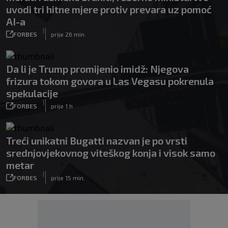
uvodi tri hitne mjere protiv prevara uz pomoć
AI-a
|
FORBES
prije 26 min.
Da li je Trump promijenio imidž: Njegova
frizura tokom govora u Las Vegasu pokrenula
spekulacije
|
FORBES
prije 1 h
Treći unikatni Bugatti nazvan je po vrsti
srednjovjekovnog viteškog konja i visok samo
metar
|
FORBES
prije 15 min.