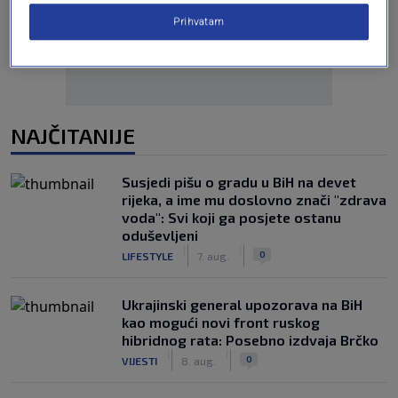
Prihvatam
NAJČITANIJE
Susjedi pišu o gradu u BiH na devet
rijeka, a ime mu doslovno znači "zdrava
voda": Svi koji ga posjete ostanu
oduševljeni
|
|
0
LIFESTYLE
7. aug.
Ukrajinski general upozorava na BiH
kao mogući novi front ruskog
hibridnog rata: Posebno izdvaja Brčko
|
|
0
VIJESTI
8. aug.