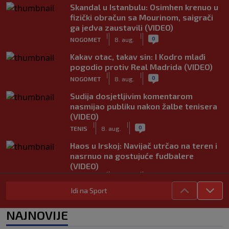
Skandal u Istanbulu: Osimhen krenuo u
fizički obračun sa Mourinom, saigrači
ga jedva zaustavili (VIDEO)
|
|
0
NOGOMET
8. aug.
Kakav otac, takav sin: I Kodro mlađi
pogodio protiv Real Madrida (VIDEO)
|
|
0
NOGOMET
8. aug.
Sudija dosjetljivim komentarom
nasmijao publiku nakon žalbe tenisera
(VIDEO)
|
|
0
TENIS
8. aug.
Haos u Irskoj: Navijač utrčao na teren i
nasrnuo na gostujuće fudbalere
(VIDEO)
|
|
0
NOGOMET
8. aug.
Idi na Sport
Rivalstvo je ostalo po strani: Real
Madrid se oglasio nakon teškog
NAJNOVIJE
gubitka Lionela Messija
|
|
0
NOGOMET
8. aug.