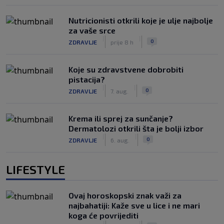
Nutricionisti otkrili koje je ulje najbolje
za vaše srce
|
|
0
ZDRAVLJE
prije 8 h
Koje su zdravstvene dobrobiti
pistacija?
|
|
0
ZDRAVLJE
7. aug.
Krema ili sprej za sunčanje?
Dermatolozi otkrili šta je bolji izbor
|
|
0
ZDRAVLJE
6. aug.
LIFESTYLE
Ovaj horoskopski znak važi za
najbahatiji: Kaže sve u lice i ne mari
koga će povrijediti
|
|