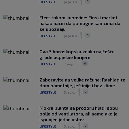
0
LIFESTYLE
prije 3 h
Flert tokom kupovine: Finski market
našao način da pomogne samcima da
se upoznaju
|
|
0
LIFESTYLE
prije 6 h
Ova 3 horoskopska znaka najčešće
grade uspješne karijere
|
|
0
LIFESTYLE
7. aug.
Zaboravite na velike račune: Rashladite
dom pametnije, jeftinije i bez klime
|
|
0
LIFESTYLE
5. aug.
Mokra plahta na prozoru hladi sobu
bolje od ventilatora, ali samo ako je
ispunjen jedan uslov
|
|
0
LIFESTYLE
5. aug.