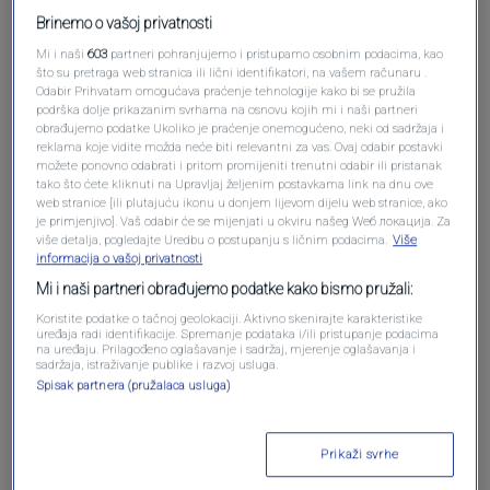
Brinemo o vašoj privatnosti
Mi i naši
603
partneri pohranjujemo i pristupamo osobnim podacima, kao
što su pretraga web stranica ili lični identifikatori, na vašem računaru .
Odabir Prihvatam omogućava praćenje tehnologije kako bi se pružila
podrška dolje prikazanim svrhama na osnovu kojih mi i naši partneri
obrađujemo podatke Ukoliko je praćenje onemogućeno, neki od sadržaja i
reklama koje vidite možda neće biti relevantni za vas. Ovaj odabir postavki
možete ponovno odabrati i pritom promijeniti trenutni odabir ili pristanak
tako što ćete kliknuti na Upravljaj željenim postavkama link na dnu ove
web stranice [ili plutajuću ikonu u donjem lijevom dijelu web stranice, ako
Oglas
je primjenjivo]. Vaš odabir će se mijenjati u okviru našeg Wеб локација. Za
više detalja, pogledajte Uredbu o postupanju s ličnim podacima.
Više
informacija o vašoj privatnosti
Mi i naši partneri obrađujemo podatke kako bismo pružali:
Koristite podatke o tačnoj geolokaciji. Aktivno skenirajte karakteristike
uređaja radi identifikacije. Spremanje podataka i/ili pristupanje podacima
na uređaju. Prilagođeno oglašavanje i sadržaj, mjerenje oglašavanja i
sadržaja, istraživanje publike i razvoj usluga.
Spisak partnera (pružalaca usluga)
Prikaži svrhe
Oglas