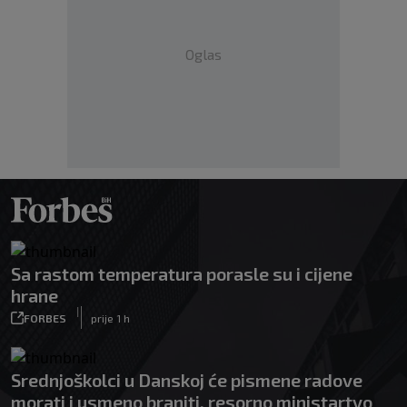
Oglas
Sa rastom temperatura porasle su i cijene
hrane
|
FORBES
prije 1 h
Srednjoškolci u Danskoj će pismene radove
morati i usmeno braniti, resorno ministartvo