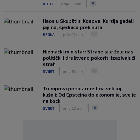
|
|
0
AUTO
prije 13 min
Haos u Skupštini Kosova: Kurtija gađali
jajima, sjednica prekinuta
|
|
0
REGIJA
prije 17 min
Njemački ministar: Strane sile žele nas
politički i društveno pokoriti izazivajući
strah
|
|
0
SVIJET
prije 19 min
Trumpova popularnost na velikoj
kušnji: Od Epsteina do ekonomije, sve je
na kocki
|
|
0
SVIJET
prije 22 min