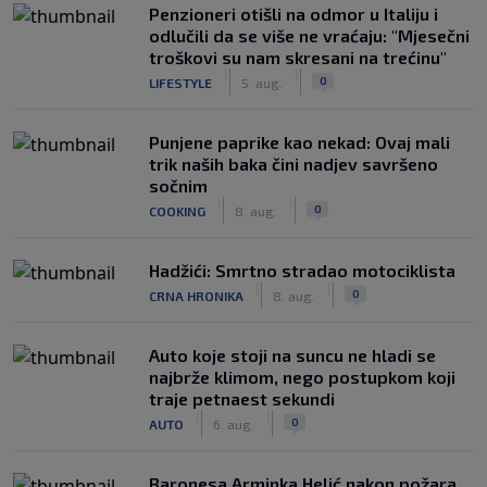
Penzioneri otišli na odmor u Italiju i
odlučili da se više ne vraćaju: "Mjesečni
troškovi su nam skresani na trećinu"
|
|
0
LIFESTYLE
5. aug.
Punjene paprike kao nekad: Ovaj mali
trik naših baka čini nadjev savršeno
sočnim
|
|
0
COOKING
8. aug.
Hadžići: Smrtno stradao motociklista
|
|
0
CRNA HRONIKA
8. aug.
Auto koje stoji na suncu ne hladi se
najbrže klimom, nego postupkom koji
traje petnaest sekundi
|
|
0
AUTO
6. aug.
Baronesa Arminka Helić nakon požara