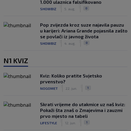
1.000 ulaznica falsifikovano
|
|
0
SHOWBIZ
5. aug.
Pop zvijezda kroz suze najavila pauzu
u karijeri: Ariana Grande pojasnila zašto
se povlači iz javnog života
|
|
0
SHOWBIZ
4. aug.
N1 KVIZ
Kviz: Koliko pratite Svjetsko
prvenstvo?
|
|
1
NOGOMET
22. jun.
Skrati vrijeme do utakmice uz naš kviz:
Pokaži šta znaš o Zmajevima i zauzmi
prvo mjesto na tabeli
|
|
1
LIFESTYLE
12. jun.