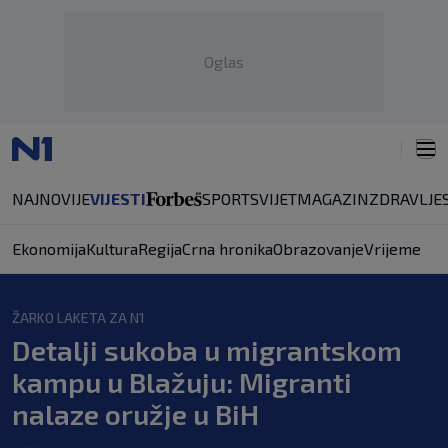
Oglas
NAJNOVIJE
VIJESTI
SPORT
SVIJET
MAGAZIN
ZDRAVLJE
Ekonomija
Kultura
Regija
Crna hronika
Obrazovanje
Vrijeme
ŽARKO LAKETA ZA N1
Detalji sukoba u migrantskom
kampu u Blažuju: Migranti
nalaze oružje u BiH