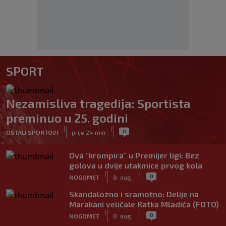
SPORT
Nezamisliva tragedija: Sportista
preminuo u 25. godini
|
|
0
OSTALI SPORTOVI
prije 24 min
Dva "krompira" u Premijer ligi: Bez
golova u dvije utakmice prvog kola
|
|
0
NOGOMET
8. aug.
Skandalozno i sramotno: Delije na
Marakani veličale Ratka Mladića (FOTO)
|
|
0
NOGOMET
8. aug.