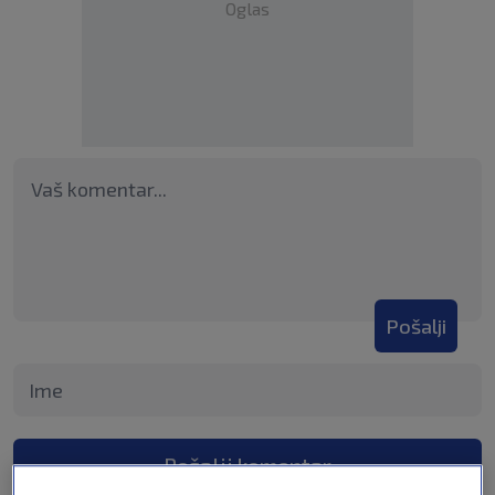
Oglas
Pošalji
Pošalji komentar