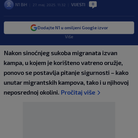
0
N1 BiH
VIJESTI
|
27. maj. 2025. 11:32
|
|
Dodajte N1 u omiljeni Google izvor
Više
Nakon sinoćnjeg sukoba migranata izvan
kampa, u kojem je korišteno vatreno oružje,
ponovo se postavlja pitanje sigurnosti – kako
unutar migrantskih kampova, tako i u njihovoj
neposrednoj okolini.
Pročitaj više