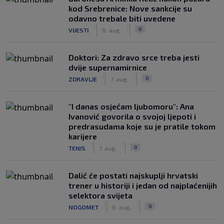
kod Srebrenice: Nove sankcije su
odavno trebale biti uvedene
|
|
0
VIJESTI
8. aug.
Doktori: Za zdravo srce treba jesti
dvije supernamirnice
|
|
0
ZDRAVLJE
7. aug.
"I danas osjećam ljubomoru": Ana
Ivanović govorila o svojoj ljepoti i
predrasudama koje su je pratile tokom
karijere
|
|
0
TENIS
7. aug.
Dalić će postati najskuplji hrvatski
trener u historiji i jedan od najplaćenijih
selektora svijeta
|
|
0
NOGOMET
8. aug.