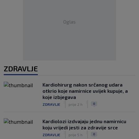
Oglas
ZDRAVLJE
Kardiohirurg nakon srčanog udara
otkrio koje namirnice uvijek kupuje, a
koje izbjegava
|
|
0
ZDRAVLJE
prije 2 h
Kardiolozi izdvajaju jednu namirnicu
koju vrijedi jesti za zdravije srce
|
|
0
ZDRAVLJE
prije 5 h