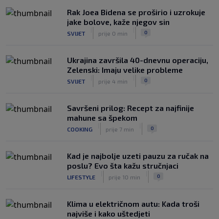
Rak Joea Bidena se proširio i uzrokuje
WNBA igračice odgovorile Kanteru
jake bolove, kaže njegov sin
nakon provokacije: "Nećemo biti
|
|
0
SVIJET
prije 0 min
politički pijuni"
|
|
0
KOŠARKA
8. aug.
Ukrajina završila 40-dnevnu operaciju,
Zelenski: Imaju velike probleme
|
|
0
SVIJET
prije 4 min
Savršeni prilog: Recept za najfinije
mahune sa špekom
|
|
0
COOKING
prije 7 min
Kad je najbolje uzeti pauzu za ručak na
poslu? Evo šta kažu stručnjaci
|
|
0
LIFESTYLE
prije 10 min
Klima u električnom autu: Kada troši
najviše i kako uštedjeti