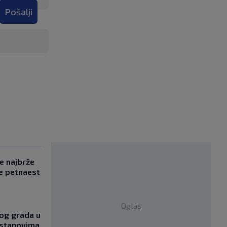
Pošalji
se najbrže
e petnaest
Oglas
og grada u
 stanovima