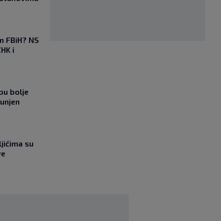
em FBiH? NS
HK i
bu bolje
punjen
jićima su
ve