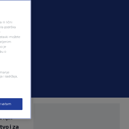
ili lični
ila podrška
e
ostavki možete
željenim
ko je
dbu o
remanje
a i sadržaja,
ihvatam
 Ćazim
 njih
tvo i za