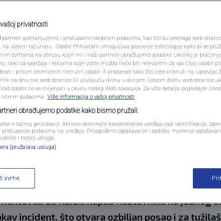
PODCAST
sistema: Zašto je
N1 SPECIJAL
vašoj privatnosti
3
partneri pohranjujemo i pristupamo osobnim podacima, kao što su pretraga web stranica 
"Sizifov posao" i šta
FENOMENI
ri, na vašem računaru . Odabir Prihvatam omogućava praćenje tehnologije kako bi se pruž
anim svrhama na osnovu kojih mi i naši partneri obrađujemo podatke Ukoliko je praćenj
 neki od sadržaja i reklama koje vidite možda neće biti relevantni za vas. Ovaj odabir p
duzima?
NEISTRAŽENO
ati i pritom promijeniti trenutni odabir ili pristanak tako što ćete kliknuti na Upravljaj 
ink na dnu ove web stranice [ili plutajuću ikonu u donjem lijevom dijelu web stranice, a
VIRALNO
. Vaš odabir će se mijenjati u okviru našeg Wеб локација. Za više detalja, pogledajte Ure
s ličnim podacima.
Više informacija o vašoj privatnosti
0
 2026. 21:24
VIJESTI
komentara
|
|
FOTO
partneri obrađujemo podatke kako bismo pružali:
atke o tačnoj geolokaciji. Aktivno skenirajte karakteristike uređaja radi identifikacije. Sp
PROMO
li pristupanje podacima na uređaju. Prilagođeno oglašavanje i sadržaj, mjerenje oglašavanj
publike i razvoj usluga.
era (pružalaca usluga)
VIDEO
ži svrhe
Pr
rošle sedmice iz učionica. U Osnovnoj školi "Musa
mentovali su fizički napad nastavnika na jednog od
kav incident, što otvara ozbiljan posao i za tužilaš