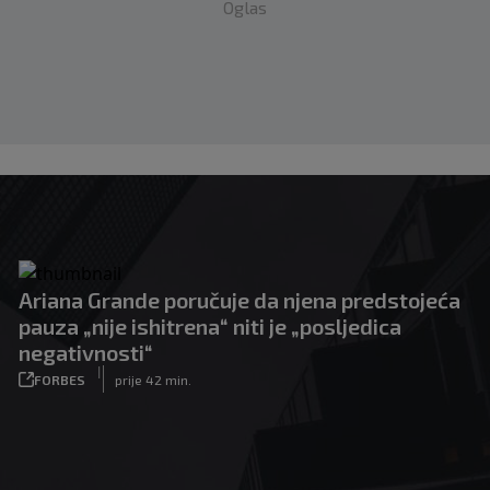
Oglas
Ariana Grande poručuje da njena predstojeća
pauza „nije ishitrena“ niti je „posljedica
negativnosti“
|
FORBES
prije 42 min.