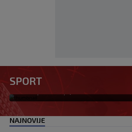
Otkriveno ko je bio Georgini
SPORT
priča ponovo postala viraln
|
|
0
NOGOMET
prije 0 min.
NAJNOVIJE