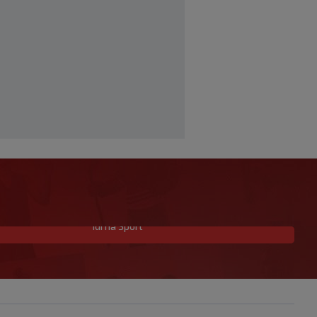
Idi na Sport
Neočekivan transfer na pomolu:
Monaco se uključio u utrku za Lukakua
|
|
0
NOGOMET
prije 30 min.
Počela nova sezona: Željezničar na
Grbavici savladao BSK