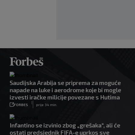
Saudijska Arabija se priprema za moguće
napade na luke i aerodrome koje bi mogle
izvesti iračke milicije povezane s Hutima
|
FORBES
prije 34 min.
Infantino se izvinio zbog „grešaka“, ali će
ostati predsjednik FIFA-e uprkos sve