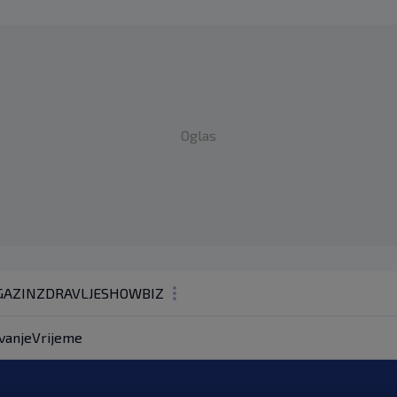
Oglas
AZIN
ZDRAVLJE
SHOWBIZ
KOLUMNE
vanje
Vrijeme