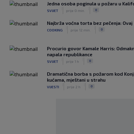
Jedna osoba poginula u požaru u Kalifo
|
|
0
SVIJET
prije 0 min.
Najbrža voćna torta bez pečenja: Ovaj 
|
|
0
COOKING
prije 12 min.
Procurio govor Kamale Harris: Odmakn
napala republikance
|
|
0
SVIJET
prije 1 h
Dramatična borba s požarom kod Konjic
kućama, mještani u strahu
|
|
0
VIJESTI
prije 2 h