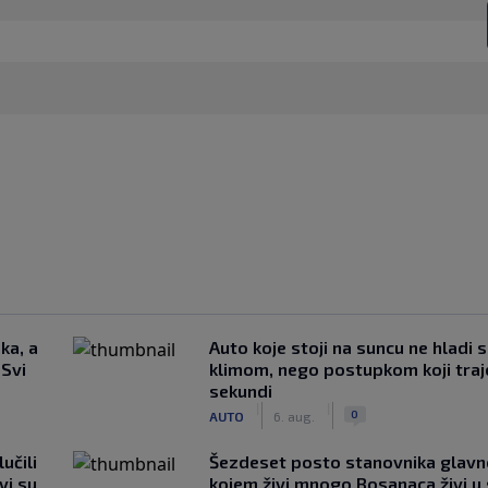
ka, a
Auto koje stoji na suncu ne hladi 
 Svi
klimom, nego postupkom koji traj
sekundi
|
|
0
AUTO
6. aug.
učili
Šezdeset posto stanovnika glavn
vi su
kojem živi mnogo Bosanaca živi u