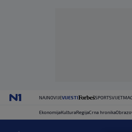
NAJNOVIJE
VIJESTI
SPORT
SVIJET
MAG
Ekonomija
Kultura
Regija
Crna hronika
Obrazo