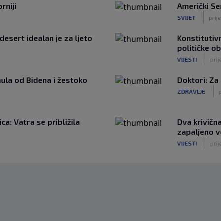
rniji
Američki Se
|
SVIJET
prij
desert idealan je za ljeto
Konstitutivn
političke o
|
VIJESTI
prij
ula od Bidena i žestoko
Doktori: Za
|
ZDRAVLJE
p
a: Vatra se približila
Dva krivičn
zapaljeno v
|
VIJESTI
prij