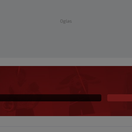
Oglas
na prva ljubav: Njihova
a