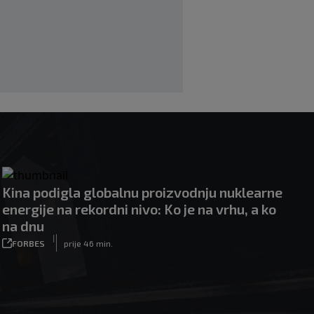
|
|
0
OSTALI SPORTOVI
prije 5 h
Kina podigla globalnu proizvodnju nuklearne
energije na rekordni nivo: Ko je na vrhu, a ko
na dnu
|
FORBES
prije 46 min.