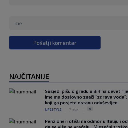
Pošalji komentar
NAJČITANIJE
Susjedi pišu o gradu u BiH na devet rije
ime mu doslovno znači "zdrava voda":
koji ga posjete ostanu oduševljeni
|
|
0
LIFESTYLE
7. aug.
Penzioneri otišli na odmor u Italiju i odl
da se više ne vraćaju: "Mjesečni troško