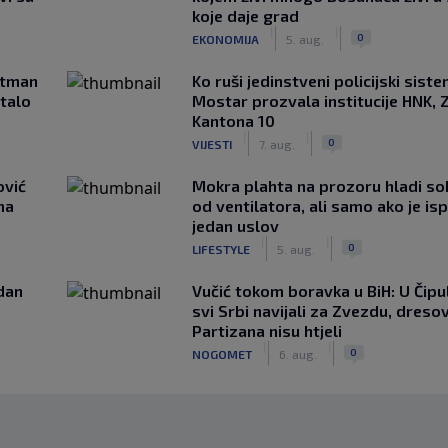
koje daje grad
|
|
0
EKONOMIJA
5. aug.
rtman
Ko ruši jedinstveni policijski sist
stalo
Mostar prozvala institucije HNK, Z
Kantona 10
|
|
0
VIJESTI
7. aug.
ović
Mokra plahta na prozoru hladi so
ma
od ventilatora, ali samo ako je is
jedan uslov
|
|
0
LIFESTYLE
5. aug.
edan
Vučić tokom boravka u BiH: U Čipul
svi Srbi navijali za Zvezdu, dreso
Partizana nisu htjeli
|
|
0
NOGOMET
6. aug.