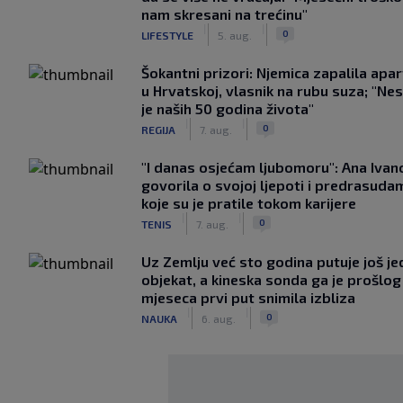
nam skresani na trećinu"
|
|
0
LIFESTYLE
5. aug.
Šokantni prizori: Njemica zapalila apa
u Hrvatskoj, vlasnik na rubu suza; "Ne
je naših 50 godina života"
|
|
0
REGIJA
7. aug.
"I danas osjećam ljubomoru": Ana Ivan
govorila o svojoj ljepoti i predrasuda
koje su je pratile tokom karijere
|
|
0
TENIS
7. aug.
Uz Zemlju već sto godina putuje još j
objekat, a kineska sonda ga je prošlog
mjeseca prvi put snimila izbliza
|
|
0
NAUKA
6. aug.