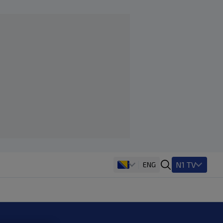
N1 TV
ENG