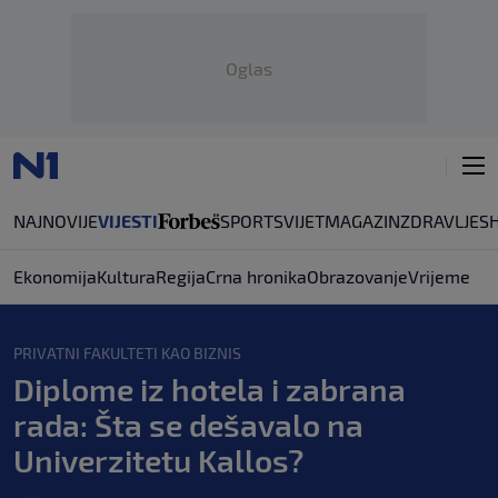
Oglas
NAJNOVIJE
VIJESTI
SPORT
SVIJET
MAGAZIN
ZDRAVLJE
S
Ekonomija
Kultura
Regija
Crna hronika
Obrazovanje
Vrijeme
PRIVATNI FAKULTETI KAO BIZNIS
Diplome iz hotela i zabrana
rada: Šta se dešavalo na
Univerzitetu Kallos?