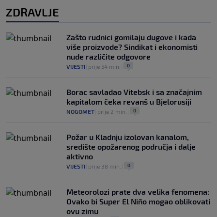
ZDRAVLJE
Zašto rudnici gomilaju dugove i kada
više proizvode? Sindikat i ekonomisti
nude različite odgovore
0
VIJESTI
|
prije 54 min.
|
Borac savladao Vitebsk i sa značajnim
kapitalom čeka revanš u Bjelorusiji
0
NOGOMET
|
prije 2 min.
|
Požar u Kladnju izolovan kanalom,
središte opožarenog područja i dalje
aktivno
0
VIJESTI
|
prije 38 min.
|
Meteorolozi prate dva velika fenomena:
Ovako bi Super El Niño mogao oblikovati
ovu zimu