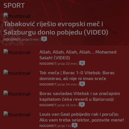
SPORT
Tabaković riješio evropski meč i
Salzburgu donio pobjedu (VIDEO)
0
NOGOMET
|
prije 0 min.
|
Allah, Allah, Allah, Allah… Mohamed
Salah! (VIDEO)
0
NOGOMET
|
prije 20 min.
|
Tok meča | Borac 1-0 Vitebsk: Borac
dominirao, ali nije ni imao sreće
0
NOGOMET
|
prije 34 min.
|
Borac savladao Vitebsk i sa značajnim
kapitalom čeka revanš u Bjelorusiji
0
NOGOMET
|
prije 35 min.
|
Louis van Gaal pobijedio rak i poručio:
Ako vam treba selektor, pozovite mene!
0
NOGOMET
|
prije 1 h
|