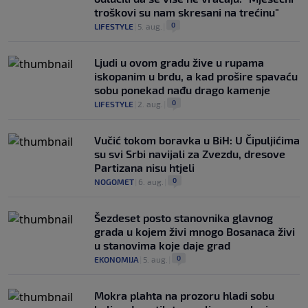
troškovi su nam skresani na trećinu"
0
LIFESTYLE
|
5. aug.
|
Ljudi u ovom gradu žive u rupama
iskopanim u brdu, a kad prošire spavaću
sobu ponekad nađu drago kamenje
0
LIFESTYLE
|
2. aug.
|
Vučić tokom boravka u BiH: U Čipuljićima
su svi Srbi navijali za Zvezdu, dresove
Partizana nisu htjeli
0
NOGOMET
|
6. aug.
|
Šezdeset posto stanovnika glavnog
grada u kojem živi mnogo Bosanaca živi
u stanovima koje daje grad
0
EKONOMIJA
|
5. aug.
|
Mokra plahta na prozoru hladi sobu