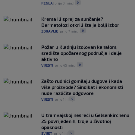
0
REGIJA
|
prije 3 min.
|
Krema ili sprej za sunčanje?
Dermatolozi otkrili šta je bolji izbor
0
ZDRAVLJE
|
prije 7 min.
|
Požar u Kladnju izolovan kanalom,
središte opožarenog područja i dalje
aktivno
0
VIJESTI
|
prije 45 min.
|
Zašto rudnici gomilaju dugove i kada
više proizvode? Sindikat i ekonomisti
nude različite odgovore
0
VIJESTI
|
prije 1 h
|
U tramvajskoj nesreći u Gelsenkirchenu
25 povrijeđenih, troje u životnoj
opasnosti
0
SVIJET
|
prije 1 h
|