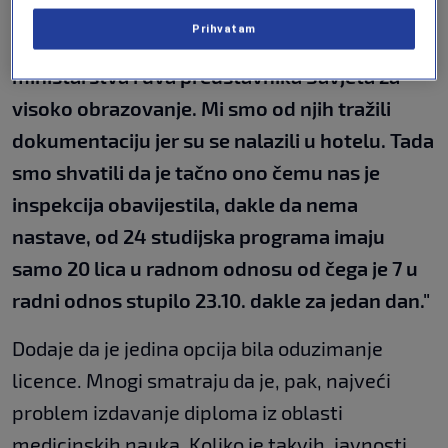
u jednom tuzlanskom hotelu i da se tu izdaju
Prihvatam
diplome. Poslali smo nadzor, predstavnici
ministarstva i dva predstavnika Savjeta za
visoko obrazovanje. Mi smo od njih tražili
dokumentaciju jer su se nalazili u hotelu. Tada
smo shvatili da je tačno ono čemu nas je
inspekcija obavijestila, dakle da nema
nastave, od 24 studijska programa imaju
samo 20 lica u radnom odnosu od čega je 7 u
radni odnos stupilo 23.10. dakle za jedan dan."
Dodaje da je jedina opcija bila oduzimanje
licence. Mnogi smatraju da je, pak, najveći
problem izdavanje diploma iz oblasti
medicinskih nauka. Koliko je takvih, javnosti