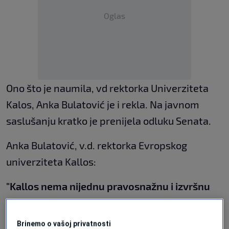
Oglas
Ono što je naumila, vd rektorka Univerziteta
Kalos, Anka Bulatović je i rekla. Na javnom
saslušanju kratko je prenijela odluku Senata.
Anka Bulatović, v.d. rektorka Evropskog
univerziteta Kallos:
"Kallos nema nijednu pravosnažnu i izvršnu
odluku o zabrani rada. Odluka Senata
Univerziteta je da pravni tim vodi sve
Brinemo o vašoj privatnosti