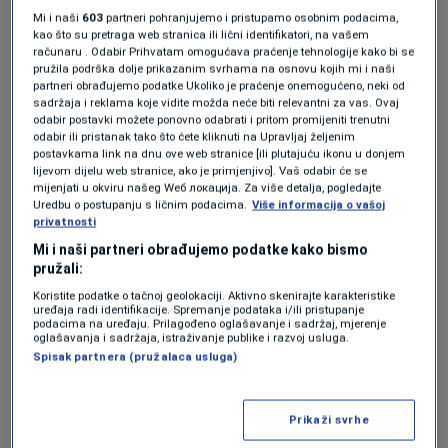
poslove."
Mi i naši
603
partneri pohranjujemo i pristupamo osobnim podacima,
kao što su pretraga web stranica ili lični identifikatori, na vašem
računaru . Odabir Prihvatam omogućava praćenje tehnologije kako bi se
Ali, predsjedavajući Komisije, Branislav
pružila podrška dolje prikazanim svrhama na osnovu kojih mi i naši
partneri obrađujemo podatke Ukoliko je praćenje onemogućeno, neki od
Borenović nije želio saslušavati advokata
sadržaja i reklama koje vidite možda neće biti relevantni za vas. Ovaj
odabir postavki možete ponovno odabrati i pritom promijeniti trenutni
Mirnesa Ajanovića, zbog čega je uslijedila
odabir ili pristanak tako što ćete kliknuti na Upravljaj željenim
žustra rasprava.
postavkama link na dnu ove web stranice [ili plutajuću ikonu u donjem
lijevom dijelu web stranice, ako je primjenjivo]. Vaš odabir će se
mijenjati u okviru našeg Wеб локација. Za više detalja, pogledajte
Ipak, o Kalosu je govorio ministar obrazovanja
Uredbu o postupanju s ličnim podacima.
Više informacija o vašoj
privatnosti
TK, Ahmed Omerović. Između ostalog, istakao
Mi i naši partneri obrađujemo podatke kako bismo
je da od novembra prošle godine, ova ustanova
pružali:
Koristite podatke o tačnoj geolokaciji. Aktivno skenirajte karakteristike
ima zabranu rada, te da od tada diplome ne
uređaja radi identifikacije. Spremanje podataka i/ili pristupanje
podacima na uređaju. Prilagođeno oglašavanje i sadržaj, mjerenje
važe. Podsjetio je i na ranije nepravilnosti.
oglašavanja i sadržaja, istraživanje publike i razvoj usluga.
Spisak partnera (pružalaca usluga)
Ahmed Omerović, ministar obrazovanja TK:
Prikaži svrhe
"Dobili smo informaciju da je sjedište Kallosa