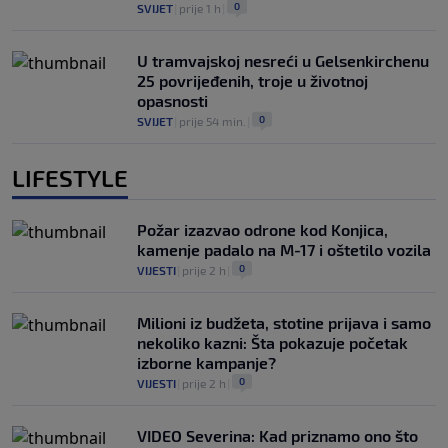
0
SVIJET
|
prije 1 h
|
U tramvajskoj nesreći u Gelsenkirchenu
25 povrijeđenih, troje u životnoj
opasnosti
0
SVIJET
|
prije 54 min.
|
LIFESTYLE
Požar izazvao odrone kod Konjica,
kamenje padalo na M-17 i oštetilo vozila
0
VIJESTI
|
prije 2 h
|
Milioni iz budžeta, stotine prijava i samo
nekoliko kazni: Šta pokazuje početak
izborne kampanje?
0
VIJESTI
|
prije 2 h
|
VIDEO Severina: Kad priznamo ono što