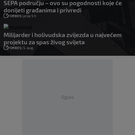
SEPA području – ovo su pogodnosti koje će
donijeti građanima i privredi
FORBES
|
prije 5 h
Milijarder i holivudska zvijezda u najvećem
projektu za spas živog svijeta
FORBES
|
5. aug.
Oglas