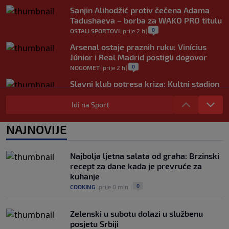
Sanjin Alihodžić protiv čečena Adama
Tadushaeva – borba za WAKO PRO titulu
0
OSTALI SPORTOVI
|
prije 2 h
|
Arsenal ostaje praznih ruku: Vinícius
Júnior i Real Madrid postigli dogovor
0
NOGOMET
|
prije 2 h
|
Slavni klub potresa kriza: Kultni stadion
u Italiji bit će prazan na početku sezone,
navijači objavili rat upravi
Idi na Sport
0
NOGOMET
|
prije 3 h
|
NAJNOVIJE
Izvinjenje s elementima prijetnje i
„gomila slabića“ u UEFA-i
0
NOGOMET
|
prije 3 h
|
Najbolja ljetna salata od graha: Brzinski
recept za dane kada je prevruće za
kuhanje
0
COOKING
|
prije 0 min.
|
Zelenski u subotu dolazi u službenu
posjetu Srbiji