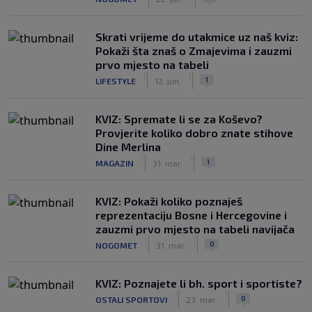
Skrati vrijeme do utakmice uz naš kviz:
Pokaži šta znaš o Zmajevima i zauzmi
prvo mjesto na tabeli
|
|
1
LIFESTYLE
12. jun.
KVIZ: Spremate li se za Koševo?
Provjerite koliko dobro znate stihove
Dine Merlina
|
|
1
MAGAZIN
31. mar.
KVIZ: Pokaži koliko poznaješ
reprezentaciju Bosne i Hercegovine i
zauzmi prvo mjesto na tabeli navijača
|
|
0
NOGOMET
31. mar.
KVIZ: Poznajete li bh. sport i sportiste?
|
|
0
OSTALI SPORTOVI
23. mar.