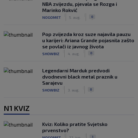
NBA zvijezdu, pjevala se Rozga i
Marinko Rokvić
|
|
0
NOGOMET
5. aug.
Pop zvijezda kroz suze najavila pauzu
u karijeri: Ariana Grande pojasnila zašto
se povlači iz javnog života
|
|
0
SHOWBIZ
4. aug.
Legendarni Marduk predvodi
dvodnevni black metal praznik u
Sarajevu
|
|
0
SHOWBIZ
3. aug.
N1 KVIZ
Kviz: Koliko pratite Svjetsko
prvenstvo?
|
|
1
NOGOMET
22. jun.