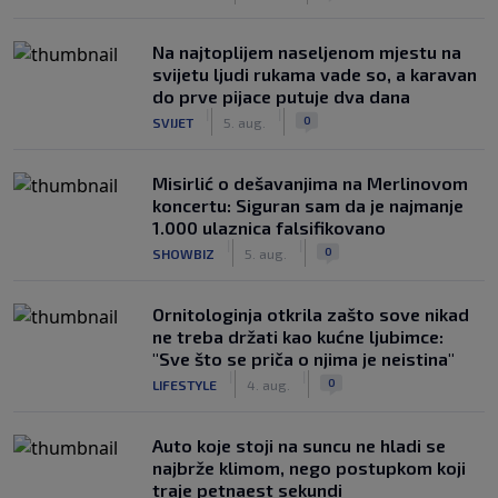
Na najtoplijem naseljenom mjestu na
svijetu ljudi rukama vade so, a karavan
do prve pijace putuje dva dana
|
|
0
SVIJET
5. aug.
Misirlić o dešavanjima na Merlinovom
koncertu: Siguran sam da je najmanje
1.000 ulaznica falsifikovano
|
|
0
SHOWBIZ
5. aug.
Ornitologinja otkrila zašto sove nikad
ne treba držati kao kućne ljubimce:
"Sve što se priča o njima je neistina"
|
|
0
LIFESTYLE
4. aug.
Auto koje stoji na suncu ne hladi se
najbrže klimom, nego postupkom koji
traje petnaest sekundi