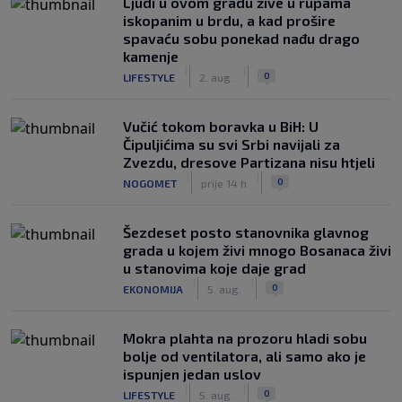
Ljudi u ovom gradu žive u rupama
iskopanim u brdu, a kad prošire
spavaću sobu ponekad nađu drago
kamenje
|
|
0
LIFESTYLE
2. aug.
Vučić tokom boravka u BiH: U
Čipuljićima su svi Srbi navijali za
Zvezdu, dresove Partizana nisu htjeli
|
|
0
NOGOMET
prije 14 h
Šezdeset posto stanovnika glavnog
grada u kojem živi mnogo Bosanaca živi
u stanovima koje daje grad
|
|
0
EKONOMIJA
5. aug.
Mokra plahta na prozoru hladi sobu
bolje od ventilatora, ali samo ako je
ispunjen jedan uslov
|
|
0
LIFESTYLE
5. aug.