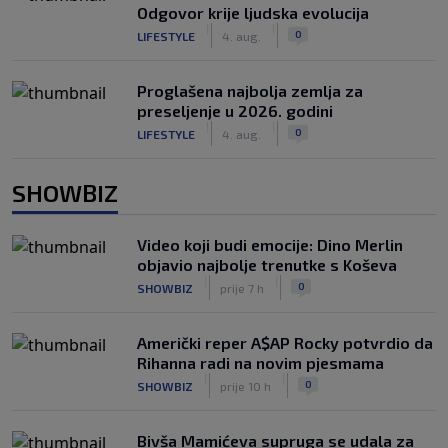
Odgovor krije ljudska evolucija
|
|
0
LIFESTYLE
4. aug.
Proglašena najbolja zemlja za
preseljenje u 2026. godini
|
|
0
LIFESTYLE
4. aug.
SHOWBIZ
Video koji budi emocije: Dino Merlin
objavio najbolje trenutke s Koševa
|
|
0
SHOWBIZ
prije 7 h
Američki reper A$AP Rocky potvrdio da
Rihanna radi na novim pjesmama
|
|
0
SHOWBIZ
prije 10 h
Bivša Mamićeva supruga se udala za