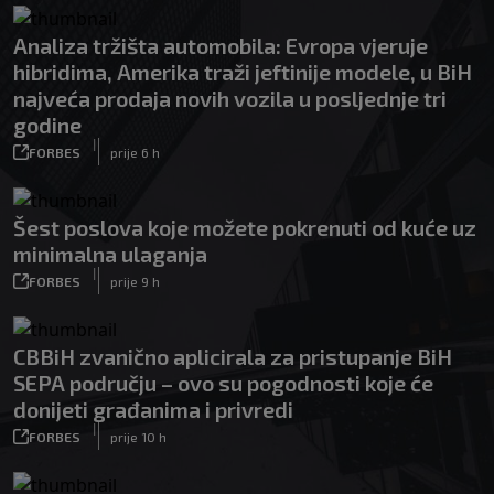
Analiza tržišta automobila: Evropa vjeruje
hibridima, Amerika traži jeftinije modele, u BiH
najveća prodaja novih vozila u posljednje tri
godine
|
FORBES
prije 6 h
Šest poslova koje možete pokrenuti od kuće uz
minimalna ulaganja
|
FORBES
prije 9 h
CBBiH zvanično aplicirala za pristupanje BiH
SEPA području – ovo su pogodnosti koje će
donijeti građanima i privredi
|
FORBES
prije 10 h