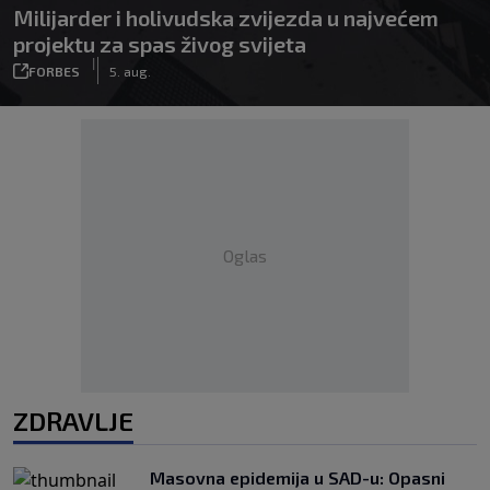
Milijarder i holivudska zvijezda u najvećem
projektu za spas živog svijeta
|
FORBES
5. aug.
Oglas
ZDRAVLJE
Masovna epidemija u SAD-u: Opasni