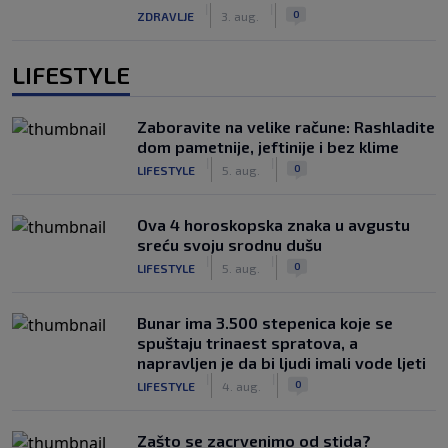
|
|
0
ZDRAVLJE
3. aug.
LIFESTYLE
Zaboravite na velike račune: Rashladite
dom pametnije, jeftinije i bez klime
|
|
0
LIFESTYLE
5. aug.
Ova 4 horoskopska znaka u avgustu
sreću svoju srodnu dušu
|
|
0
LIFESTYLE
5. aug.
Bunar imа 3.500 stepenica koje se
spuštaju trinaest spratova, a
napravljen je da bi ljudi imali vode ljeti
|
|
0
LIFESTYLE
4. aug.
Zašto se zacrvenimo od stida?