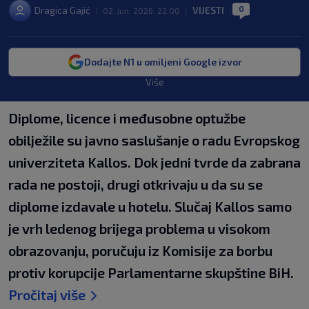
0
Dragica Gajić
VIJESTI
|
02. jun. 2026. 22:00
|
|
Dodajte N1 u omiljeni Google izvor
Više
Diplome, licence i međusobne optužbe
obilježile su javno saslušanje o radu Evropskog
univerziteta Kallos. Dok jedni tvrde da zabrana
rada ne postoji, drugi otkrivaju u da su se
diplome izdavale u hotelu. Slučaj Kallos samo
je vrh ledenog brijega problema u visokom
obrazovanju, poručuju iz Komisije za borbu
protiv korupcije Parlamentarne skupštine BiH.
Pročitaj više