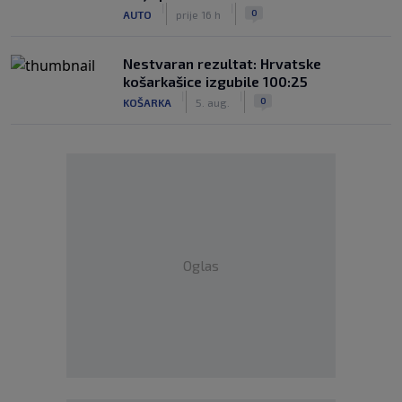
|
|
0
AUTO
prije 16 h
Nestvaran rezultat: Hrvatske
košarkašice izgubile 100:25
|
|
0
KOŠARKA
5. aug.
Oglas