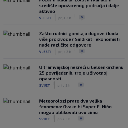
središte opožarenog područja i dalje
aktivno
|
|
0
VIJESTI
prije 2 h
Zašto rudnici gomilaju dugove i kada
više proizvode? Sindikat i ekonomisti
nude različite odgovore
|
|
0
VIJESTI
prije 2 h
U tramvajskoj nesreći u Gelsenkirchenu
25 povrijeđenih, troje u životnoj
opasnosti
|
|
0
SVIJET
prije 2 h
Meteorolozi prate dva velika
fenomena: Ovako bi Super El Niño
mogao oblikovati ovu zimu
|
|
0
SVIJET
prije 3 h