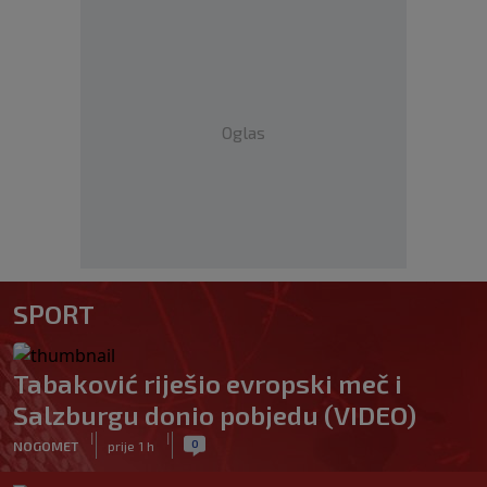
Oglas
SPORT
Tabaković riješio evropski meč i
Salzburgu donio pobjedu (VIDEO)
|
|
0
NOGOMET
prije 1 h