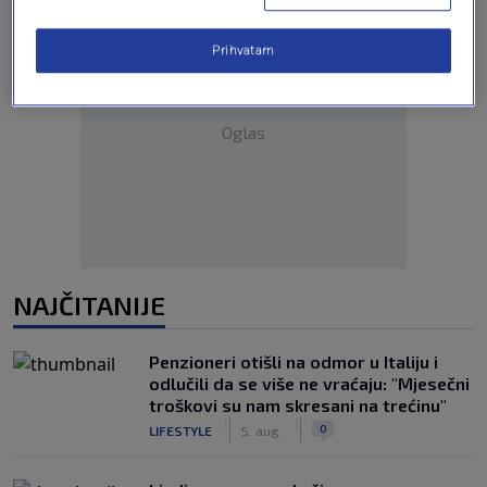
Prihvatam
Oglas
NAJČITANIJE
Penzioneri otišli na odmor u Italiju i
odlučili da se više ne vraćaju: "Mjesečni
troškovi su nam skresani na trećinu"
|
|
0
LIFESTYLE
5. aug.