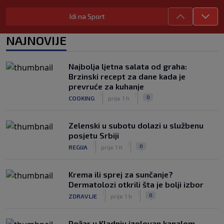
Júnior i Real Madrid postigli dogovor
|
|
0
NOGOMET
prije 3 h
Idi na Sport
Slavni klub potresa kriza: Kultni
NAJNOVIJE
stadion u Italiji bit će prazan na
početku sezone, navijači objavili rat
upravi
Najbolja ljetna salata od graha:
|
|
0
NOGOMET
prije 4 h
Brzinski recept za dane kada je
prevruće za kuhanje
Izvinjenje s elementima prijetnje i
|
|
0
COOKING
prije 1 h
„gomila slabića“ u UEFA-i
|
|
0
NOGOMET
prije 4 h
Zelenski u subotu dolazi u službenu
posjetu Srbiji
|
|
0
REGIJA
prije 1 h
Krema ili sprej za sunčanje?
Dermatolozi otkrili šta je bolji izbor
|
|
0
ZDRAVLJE
prije 1 h
Požar u Kladnju izolovan kanalom,