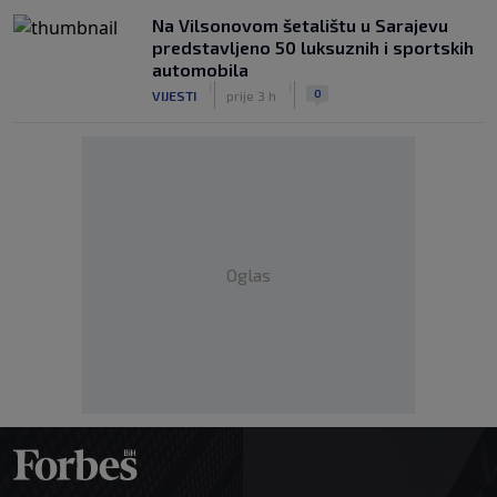
Na Vilsonovom šetalištu u Sarajevu
predstavljeno 50 luksuznih i sportskih
automobila
|
|
0
VIJESTI
prije 3 h
Oglas