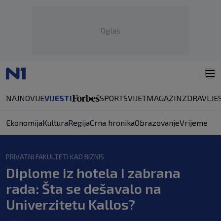
Oglas
NAJNOVIJE
VIJESTI
SPORT
SVIJET
MAGAZIN
ZDRAVLJE
Ekonomija
Kultura
Regija
Crna hronika
Obrazovanje
Vrijeme
PRIVATNI FAKULTETI KAO BIZNIS
Diplome iz hotela i zabrana
rada: Šta se dešavalo na
Univerzitetu Kallos?