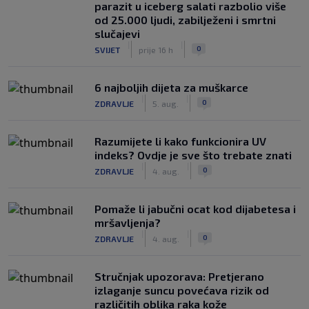
parazit u iceberg salati razbolio više
od 25.000 ljudi, zabilježeni i smrtni
slučajevi
|
|
0
SVIJET
prije 16 h
6 najboljih dijeta za muškarce
|
|
0
ZDRAVLJE
5. aug.
Razumijete li kako funkcionira UV
indeks? Ovdje je sve što trebate znati
|
|
0
ZDRAVLJE
4. aug.
Pomaže li jabučni ocat kod dijabetesa i
mršavljenja?
|
|
0
ZDRAVLJE
4. aug.
Stručnjak upozorava: Pretjerano
izlaganje suncu povećava rizik od
različitih oblika raka kože