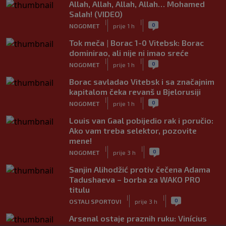
Allah, Allah, Allah, Allah… Mohamed
Salah! (VIDEO)
|
|
0
NOGOMET
prije 1 h
Tok meča | Borac 1-0 Vitebsk: Borac
dominirao, ali nije ni imao sreće
|
|
0
NOGOMET
prije 1 h
Borac savladao Vitebsk i sa značajnim
kapitalom čeka revanš u Bjelorusiji
|
|
0
NOGOMET
prije 1 h
Louis van Gaal pobijedio rak i poručio:
Ako vam treba selektor, pozovite
mene!
|
|
0
NOGOMET
prije 3 h
Sanjin Alihodžić protiv čečena Adama
Tadushaeva – borba za WAKO PRO
titulu
|
|
0
OSTALI SPORTOVI
prije 3 h
Arsenal ostaje praznih ruku: Vinícius