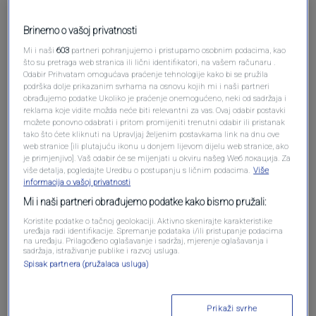
Brinemo o vašoj privatnosti
Mi i naši
603
partneri pohranjujemo i pristupamo osobnim podacima, kao
što su pretraga web stranica ili lični identifikatori, na vašem računaru .
Pošalji komentar
Odabir Prihvatam omogućava praćenje tehnologije kako bi se pružila
podrška dolje prikazanim svrhama na osnovu kojih mi i naši partneri
obrađujemo podatke Ukoliko je praćenje onemogućeno, neki od sadržaja i
reklama koje vidite možda neće biti relevantni za vas. Ovaj odabir postavki
možete ponovno odabrati i pritom promijeniti trenutni odabir ili pristanak
tako što ćete kliknuti na Upravljaj željenim postavkama link na dnu ove
web stranice [ili plutajuću ikonu u donjem lijevom dijelu web stranice, ako
je primjenjivo]. Vaš odabir će se mijenjati u okviru našeg Wеб локација. Za
više detalja, pogledajte Uredbu o postupanju s ličnim podacima.
Više
informacija o vašoj privatnosti
Mi i naši partneri obrađujemo podatke kako bismo pružali:
Koristite podatke o tačnoj geolokaciji. Aktivno skenirajte karakteristike
Oglas
uređaja radi identifikacije. Spremanje podataka i/ili pristupanje podacima
na uređaju. Prilagođeno oglašavanje i sadržaj, mjerenje oglašavanja i
sadržaja, istraživanje publike i razvoj usluga.
Spisak partnera (pružalaca usluga)
Prikaži svrhe