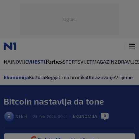
Oglas
NAJNOVIJE
VIJESTI
SPORT
SVIJET
MAGAZIN
ZDRAVLJE
Ekonomija
Kultura
Regija
Crna hronika
Obrazovanje
Vrijeme
Bitcoin nastavlja da tone
0
N1 BiH
EKONOMIJA
|
23. feb. 2026. 09:41
|
|