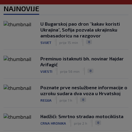
Jakirovićev Hull City doživio prvi poraz
NAJNOVIJE
na pripremama, bolji bio Eintracht
|
|
0
NOGOMET
prije 2 h
U Bugarskoj pao dron "kakav koristi
Otkriven uzrok smrti NBA košarkaša:
Ukrajina", Sofija pozvala ukrajinsku
Brandon Clarke preminuo od
ambasadoricu na razgovor
kombinacije heroina i kokaina
|
|
|
|
0
SVIJET
prije 15 min
0
KOŠARKA
prije 3 h
Preminuo istaknuti bh. novinar Hajdar
Arifagić
|
|
0
VIJESTI
prije 56 min
Poznate prve neslužbene informacije o
uzroku sudara dva voza u Hrvatskoj
|
|
0
REGIJA
prije 1 h
Hadžići: Smrtno stradao motociklista
|
|
0
CRNA HRONIKA
prije 2 h