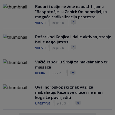
Rudari i dalje ne žele napustiti jamu
"Raspotočje" u Zenici: Od ponedjeljka
moguća radikalizacija protesta
|
|
0
VIJESTI
prije 2 h
Požar kod Konjica i dalje aktivan, stanje
bolje nego jutros
|
|
0
VIJESTI
prije 2 h
Vučić: Izbori u Srbiji za maksimalno tri
mjeseca
|
|
0
REGIJA
prije 2 h
Ovaj horoskopski znak važi za
najbahatiji: Kaže sve u lice i ne mari
koga će povrijediti
|
|
0
LIFESTYLE
prije 3 h