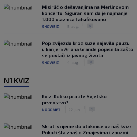
Misirlić o dešavanjima na Merlinovom
koncertu: Siguran sam da je najmanje
1.000 ulaznica falsifikovano
|
|
0
SHOWBIZ
5. aug.
Pop zvijezda kroz suze najavila pauzu
u karijeri: Ariana Grande pojasnila zašto
se povlači iz javnog života
|
|
0
SHOWBIZ
4. aug.
N1 KVIZ
Kviz: Koliko pratite Svjetsko
prvenstvo?
|
|
1
NOGOMET
22. jun.
Skrati vrijeme do utakmice uz naš kviz:
Pokaži šta znaš o Zmajevima i zauzmi