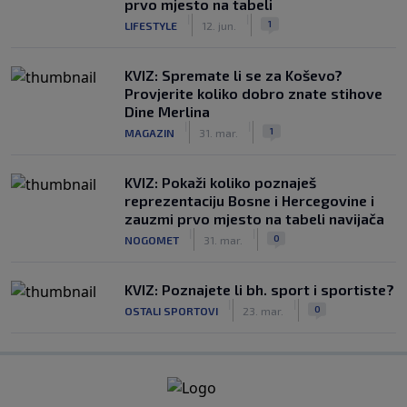
prvo mjesto na tabeli
|
|
1
LIFESTYLE
12. jun.
KVIZ: Spremate li se za Koševo?
Provjerite koliko dobro znate stihove
Dine Merlina
|
|
1
MAGAZIN
31. mar.
KVIZ: Pokaži koliko poznaješ
reprezentaciju Bosne i Hercegovine i
zauzmi prvo mjesto na tabeli navijača
|
|
0
NOGOMET
31. mar.
KVIZ: Poznajete li bh. sport i sportiste?
|
|
0
OSTALI SPORTOVI
23. mar.