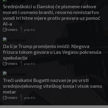
Srednjoškolci u Danskoj će pismene radove
morati i usmeno braniti, resorno ministartvo
uvodi tri hitne mjere protiv prevara uz pomoć
AI-a
|
FORBES
prije 9 h
Da li je Trump promijenio imidž: Njegova
frizura tokom govora u Las Vegasu pokrenula
spekulacije
|
FORBES
prije 9 h
Treći unikatni Bugatti nazvan je po vrsti
srednjovjekovnog viteškog konja i visok samo
metar
|
FORBES
prije 8 h