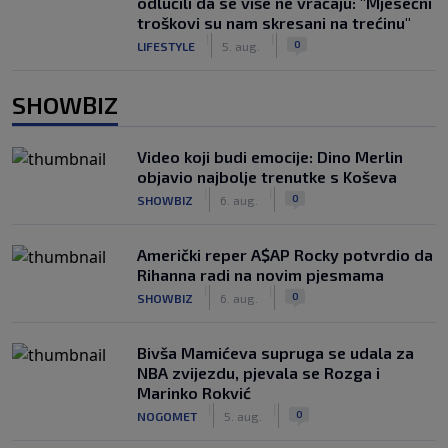
odlučili da se više ne vraćaju: "Mjesečni
troškovi su nam skresani na trećinu"
|
|
0
LIFESTYLE
5. aug.
SHOWBIZ
Video koji budi emocije: Dino Merlin
objavio najbolje trenutke s Koševa
|
|
0
SHOWBIZ
6. aug.
Američki reper A$AP Rocky potvrdio da
Rihanna radi na novim pjesmama
|
|
0
SHOWBIZ
6. aug.
Bivša Mamićeva supruga se udala za
NBA zvijezdu, pjevala se Rozga i
Marinko Rokvić
|
|
0
NOGOMET
5. aug.