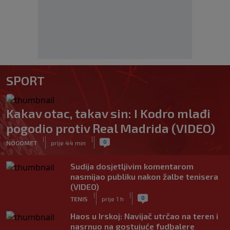
SPORT
Kakav otac, takav sin: I Kodro mlađi
pogodio protiv Real Madrida (VIDEO)
|
|
0
NOGOMET
prije 44 min
Sudija dosjetljivim komentarom
nasmijao publiku nakon žalbe tenisera
(VIDEO)
|
|
0
TENIS
prije 1 h
Haos u Irskoj: Navijač utrčao na teren i
nasrnuo na gostujuće fudbalere