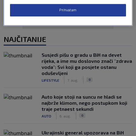
Prihvatam
NAJČITANIJE
Susjedi pišu o gradu u BiH na devet
rijeka, a ime mu doslovno znači "zdrava
voda": Svi koji ga posjete ostanu
oduševljeni
|
|
0
LIFESTYLE
7. aug.
Auto koje stoji na suncu ne hladi se
najbrže klimom, nego postupkom koji
traje petnaest sekundi
|
|
0
AUTO
6. aug.
Ukrajinski general upozorava na BiH