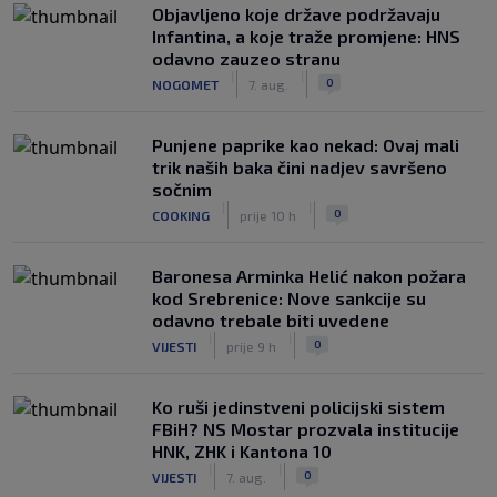
Objavljeno koje države podržavaju
Infantina, a koje traže promjene: HNS
odavno zauzeo stranu
|
|
0
NOGOMET
7. aug.
Punjene paprike kao nekad: Ovaj mali
trik naših baka čini nadjev savršeno
sočnim
|
|
0
COOKING
prije 10 h
Baronesa Arminka Helić nakon požara
kod Srebrenice: Nove sankcije su
odavno trebale biti uvedene
|
|
0
VIJESTI
prije 9 h
Ko ruši jedinstveni policijski sistem
FBiH? NS Mostar prozvala institucije
HNK, ZHK i Kantona 10
|
|
0
VIJESTI
7. aug.