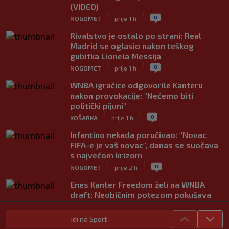
(VIDEO)
|
|
0
NOGOMET
prije 1 h
Rivalstvo je ostalo po strani: Real
Madrid se oglasio nakon teškog
gubitka Lionela Messija
|
|
0
NOGOMET
prije 1 h
WNBA igračice odgovorile Kanteru
nakon provokacije: "Nećemo biti
politički pijuni"
|
|
0
KOŠARKA
prije 1 h
Infantino nekada poručivao: "Novac
FIFA-e je vaš novac", danas se suočava
s najvećom krizom
|
|
0
NOGOMET
prije 2 h
Enes Kanter Freedom želi na WNBA
draft: Neobičnim potezom pokušava
ukazati na pravila lige
|
|
0
KOŠARKA
prije 2 h
Idi na Sport