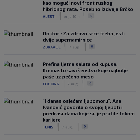
kao mogući novi front ruskog
hibridnog rata: Posebno izdvaja Brčko
|
|
0
VIJESTI
prije 10 h
Doktori: Za zdravo srce treba jesti
dvije supernamirnice
|
|
0
ZDRAVLJE
7. aug.
Prefina ljetna salata od kupusa:
Kremasto savršenstvo koje najbolje
paše uz pečeno meso
|
|
0
COOKING
7. aug.
"I danas osjećam ljubomoru": Ana
Ivanović govorila o svojoj ljepoti i
predrasudama koje su je pratile tokom
karijere
|
|
0
TENIS
7. aug.