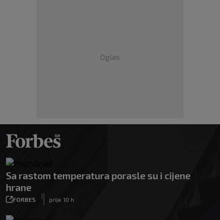
Oglas
Sa rastom temperatura porasle su i cijene
hrane
|
FORBES
prije 10 h