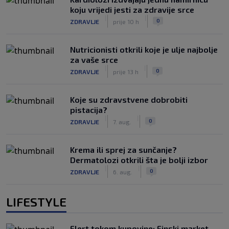
koju vrijedi jesti za zdravije srce
|
|
0
ZDRAVLJE
prije 10 h
Nutricionisti otkrili koje je ulje najbolje
za vaše srce
|
|
0
ZDRAVLJE
prije 13 h
Koje su zdravstvene dobrobiti
pistacija?
|
|
0
ZDRAVLJE
7. aug.
Krema ili sprej za sunčanje?
Dermatolozi otkrili šta je bolji izbor
|
|
0
ZDRAVLJE
6. aug.
LIFESTYLE
Flert tokom kupovine: Finski market