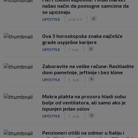
našao način da pomogne samcima da
se upoznaju
|
|
0
LIFESTYLE
prije 6 h
Ova 3 horoskopska znaka najčešće
grade uspješne karijere
|
|
0
LIFESTYLE
7. aug.
Zaboravite na velike račune: Rashladite
dom pametnije, jeftinije i bez klime
|
|
0
LIFESTYLE
5. aug.
Mokra plahta na prozoru hladi sobu
bolje od ventilatora, ali samo ako je
ispunjen jedan uslov
|
|
0
LIFESTYLE
5. aug.
Penzioneri otišli na odmor u Italiju i