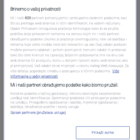
Brinemo o vašoj privatnosti
Mi i naši
603
partneri pohranjujemo i pristupamo osobnim podacima, kao
što su pretraga web stranica ili lični identifikatori, na vašem računaru .
Odabir Prihvatam omogućava praćenje tehnologije kako bi se pružila
podrška dolje prikazanim svrhama na osnovu kojih mi i naši partneri
obrađujemo podatke Ukoliko je praćenje onemogućeno, neki od sadržaja i
reklama koje vidite možda neće biti relevantni za vas. Ovaj odabir postavki
možete ponovno odabrati i pritom promijeniti trenutni odabir ili pristanak
Oglas
tako što ćete kliknuti na Upravljaj željenim postavkama link na dnu ove
web stranice [ili plutajuću ikonu u donjem lijevom dijelu web stranice, ako
je primjenjivo]. Vaš odabir će se mijenjati u okviru našeg Wеб локација. Za
više detalja, pogledajte Uredbu o postupanju s ličnim podacima.
Više
informacija o vašoj privatnosti
Mi i naši partneri obrađujemo podatke kako bismo pružali:
Koristite podatke o tačnoj geolokaciji. Aktivno skenirajte karakteristike
uređaja radi identifikacije. Spremanje podataka i/ili pristupanje podacima
na uređaju. Prilagođeno oglašavanje i sadržaj, mjerenje oglašavanja i
sadržaja, istraživanje publike i razvoj usluga.
Spisak partnera (pružalaca usluga)
Oglas
Prikaži svrhe