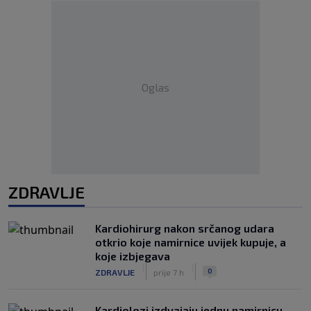
Oglas
ZDRAVLJE
Kardiohirurg nakon srčanog udara
otkrio koje namirnice uvijek kupuje, a
koje izbjegava
|
|
0
ZDRAVLJE
prije 7 h
Kardiolozi izdvajaju jednu namirnicu