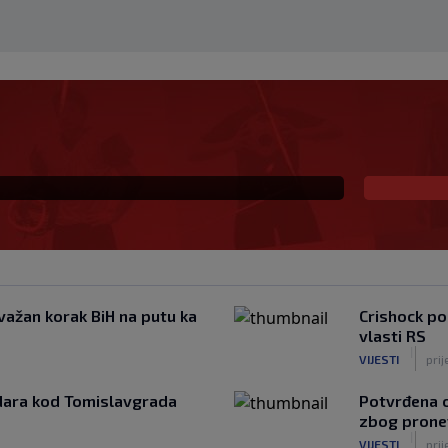
fantinu: "Ništa se ne
enstva i dalje je na
važan korak BiH na putu ka
Crishock po
vlasti RS
|
VIJESTI
prij
ara kod Tomislavgrada
Potvrđena o
zbog prone
|
VIJESTI
prij