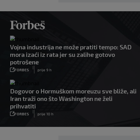
Vojna industrija ne može pratiti tempo: SAD
mora izaći iz rata jer su zalihe gotovo
potrošene
|
FORBES
prije 9 h
Dogovor o Hormuškom moreuzu sve bliže, ali
Iran traži ono što Washington ne želi
prihvatiti
|
FORBES
prije 10 h