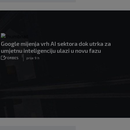
Google mijenja vrh AI sektora dok utrka za
umjetnu inteligenciju ulazi u novu fazu
|
FORBES
prije 9 h