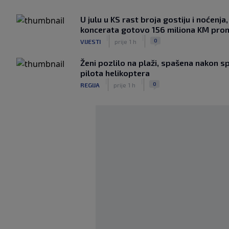
U julu u KS rast broja gostiju i noćenj
koncerata gotovo 156 miliona KM pro
|
|
0
VIJESTI
prije 1 h
Ženi pozlilo na plaži, spašena nakon s
pilota helikoptera
|
|
0
REGIJA
prije 1 h