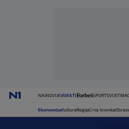
NAJNOVIJE
VIJESTI
SPORT
SVIJET
MAG
Ekonomija
Kultura
Regija
Crna hronika
Obraz