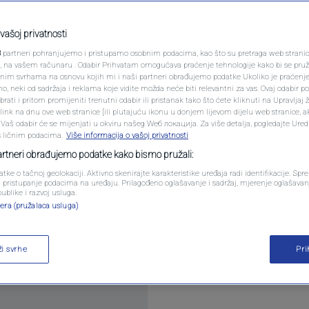
PODCAST
mrti", moguć dalji pad
N1 SPECIJAL
vašoj privatnosti
3
partneri pohranjujemo i pristupamo osobnim podacima, kao što su pretraga web stranica 
FENOMENI
ri, na vašem računaru . Odabir Prihvatam omogućava praćenje tehnologije kako bi se pruž
anim svrhama na osnovu kojih mi i naši partneri obrađujemo podatke Ukoliko je praćenj
mentara
 neki od sadržaja i reklama koje vidite možda neće biti relevantni za vas. Ovaj odabir p
NEISTRAŽENO
ati i pritom promijeniti trenutni odabir ili pristanak tako što ćete kliknuti na Upravljaj 
ink na dnu ove web stranice [ili plutajuću ikonu u donjem lijevom dijelu web stranice, a
VIRALNO
. Vaš odabir će se mijenjati u okviru našeg Wеб локација. Za više detalja, pogledajte Ure
s ličnim podacima.
Više informacija o vašoj privatnosti
FOTO
partneri obrađujemo podatke kako bismo pružali:
atke o tačnoj geolokaciji. Aktivno skenirajte karakteristike uređaja radi identifikacije. Sp
PROMO
li pristupanje podacima na uređaju. Prilagođeno oglašavanje i sadržaj, mjerenje oglašavanj
publike i razvoj usluga.
dikator poznat kao "križ smrti", signal koji upućuje
era (pružalaca usluga)
VIDEO
j više
ži svrhe
Pr