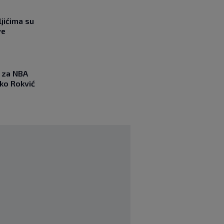
jićima su
ve
 za NBA
nko Rokvić