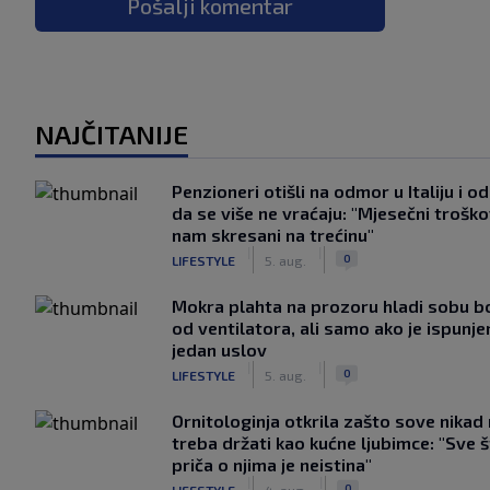
Pošalji komentar
NAJČITANIJE
Penzioneri otišli na odmor u Italiju i odl
da se više ne vraćaju: "Mjesečni troško
nam skresani na trećinu"
|
|
0
LIFESTYLE
5. aug.
Mokra plahta na prozoru hladi sobu bo
od ventilatora, ali samo ako je ispunje
jedan uslov
|
|
0
LIFESTYLE
5. aug.
Ornitologinja otkrila zašto sove nikad
treba držati kao kućne ljubimce: "Sve 
priča o njima je neistina"
|
|
0
LIFESTYLE
4. aug.