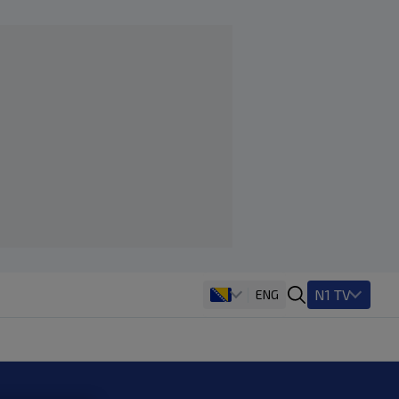
N1 TV
ENG