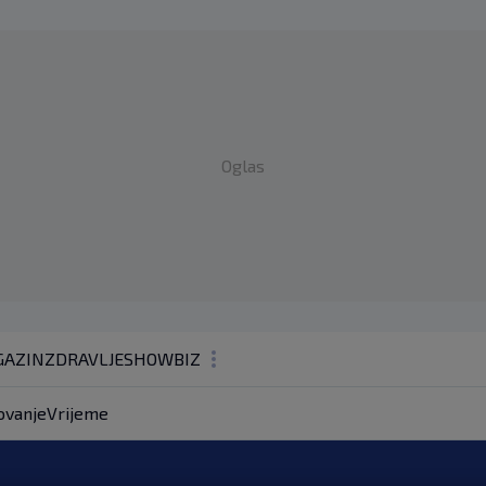
Oglas
AZIN
ZDRAVLJE
SHOWBIZ
KOLUMNE
ovanje
Vrijeme