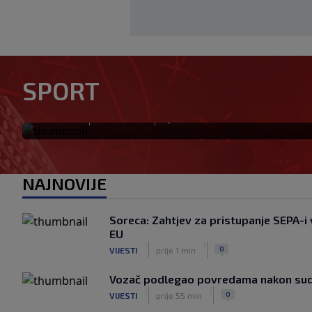
UEFA poslala oštru poruku In
mijenja, bojkot Svjetskog prv
SPORT
snazi"
|
|
0
NOGOMET
prije 38 min
NAJNOVIJE
Soreca: Zahtjev za pristupanje SEPA-i 
EU
|
|
0
VIJESTI
prije 1 min
Vozač podlegao povredama nakon sud
|
|
0
VIJESTI
prije 55 min