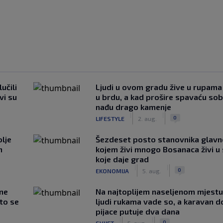
učili
Ljudi u ovom gradu žive u rupama
vi su
u brdu, a kad prošire spavaću so
nađu drago kamenje
|
|
0
LIFESTYLE
2. aug.
lje
Šezdeset posto stanovnika glavn
n
kojem živi mnogo Bosanaca živi u
koje daje grad
|
|
0
EKONOMIJA
5. aug.
 ne
Na najtoplijem naseljenom mjestu 
što se
ljudi rukama vade so, a karavan d
pijace putuje dva dana
|
|
0
SVIJET
5. aug.