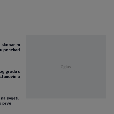
 iskopanim
bu ponekad
Oglas
og grada u
 stanovima
na svijetu
o prve