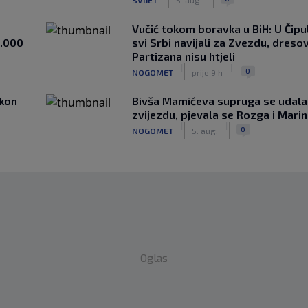
Vučić tokom boravka u BiH: U Čipul
1.000
svi Srbi navijali za Zvezdu, dreso
Partizana nisu htjeli
|
|
0
NOGOMET
prije 9 h
akon
Bivša Mamićeva supruga se udala
zvijezdu, pjevala se Rozga i Mari
|
|
0
NOGOMET
5. aug.
Oglas