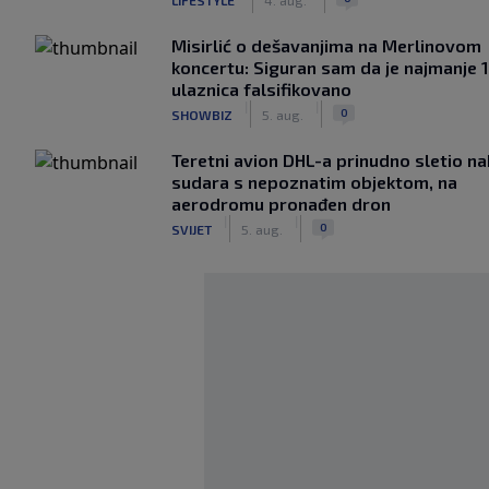
Misirlić o dešavanjima na Merlinovom
koncertu: Siguran sam da je najmanje 
ulaznica falsifikovano
|
|
0
SHOWBIZ
5. aug.
Teretni avion DHL-a prinudno sletio n
sudara s nepoznatim objektom, na
aerodromu pronađen dron
|
|
0
SVIJET
5. aug.