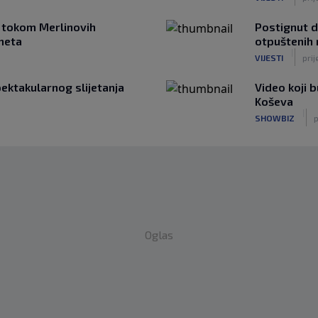
a, tokom Merlinovih
Postignut d
meta
otpuštenih
|
VIJESTI
prij
pektakularnog slijetanja
Video koji b
Koševa
|
SHOWBIZ
p
Oglas