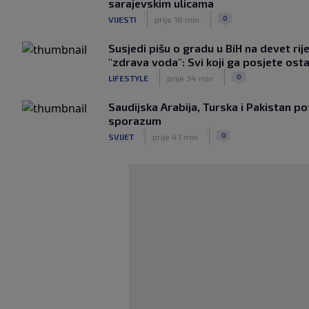
sarajevskim ulicama
|
|
0
VIJESTI
prije 18 min
Susjedi pišu o gradu u BiH na devet ri
"zdrava voda": Svi koji ga posjete ost
|
|
0
LIFESTYLE
prije 34 min
Saudijska Arabija, Turska i Pakistan p
sporazum
|
|
0
SVIJET
prije 47 min