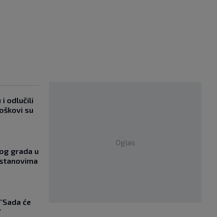
i odlučili
roškovi su
Oglas
og grada u
 stanovima
 "Sada će
"