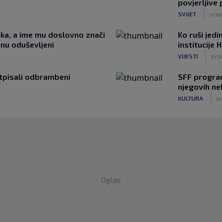
povjerljive
|
SVIJET
prij
jeka, a ime mu doslovno znači
Ko ruši jed
anu oduševljeni
institucije 
|
VIJESTI
prij
otpisali odbrambeni
SFF program
njegovih ne
|
KULTURA
pr
Oglas