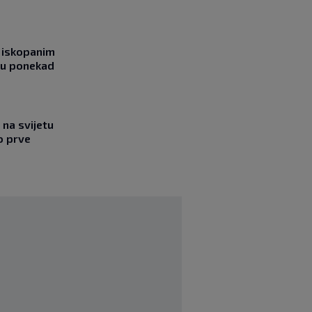
 iskopanim
bu ponekad
na svijetu
o prve