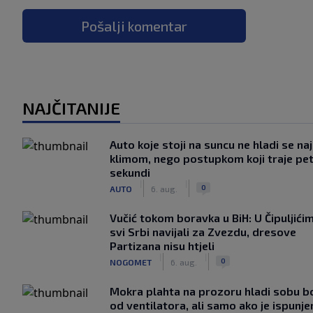
Pošalji komentar
NAJČITANIJE
Auto koje stoji na suncu ne hladi se na
klimom, nego postupkom koji traje pe
sekundi
|
|
0
AUTO
6. aug.
Vučić tokom boravka u BiH: U Čipuljići
svi Srbi navijali za Zvezdu, dresove
Partizana nisu htjeli
|
|
0
NOGOMET
6. aug.
Mokra plahta na prozoru hladi sobu bo
od ventilatora, ali samo ako je ispunje