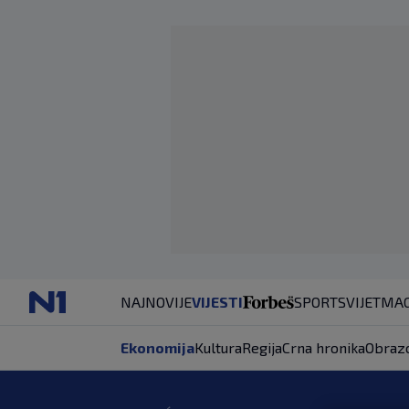
NAJNOVIJE
VIJESTI
SPORT
SVIJET
MAG
Ekonomija
Kultura
Regija
Crna hronika
Obraz