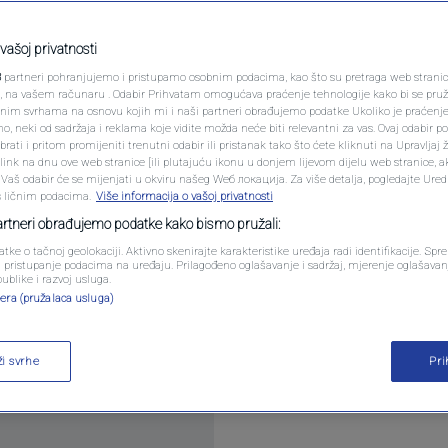
PODCAST
a pojedinim lokacijama
N1 SPECIJAL
vašoj privatnosti
3
partneri pohranjujemo i pristupamo osobnim podacima, kao što su pretraga web stranica 
 kvadratu
FENOMENI
ri, na vašem računaru . Odabir Prihvatam omogućava praćenje tehnologije kako bi se pruž
anim svrhama na osnovu kojih mi i naši partneri obrađujemo podatke Ukoliko je praćenj
 neki od sadržaja i reklama koje vidite možda neće biti relevantni za vas. Ovaj odabir p
NEISTRAŽENO
ati i pritom promijeniti trenutni odabir ili pristanak tako što ćete kliknuti na Upravljaj 
omentara
ink na dnu ove web stranice [ili plutajuću ikonu u donjem lijevom dijelu web stranice, a
VIRALNO
. Vaš odabir će se mijenjati u okviru našeg Wеб локација. Za više detalja, pogledajte Ure
s ličnim podacima.
Više informacija o vašoj privatnosti
FOTO
partneri obrađujemo podatke kako bismo pružali:
atke o tačnoj geolokaciji. Aktivno skenirajte karakteristike uređaja radi identifikacije. Sp
PROMO
li pristupanje podacima na uređaju. Prilagođeno oglašavanje i sadržaj, mjerenje oglašavanj
publike i razvoj usluga.
era (pružalaca usluga)
VIDEO
j deceniji porasle su više od 100 posto, a na atrak
ni dosežu i do 8.000 KM po kvadratnom metru.
Pročit
ži svrhe
Pr