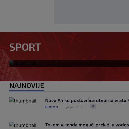
Zekić pred prvo kolo protiv 
SPORT
stroja, vrijedno smo radili i
|
|
0
NOGOMET
prije 1 h
NAJNOVIJE
Nova Amko poslovnica otvorila vrata 
|
|
0
PROMO
prije 1 min
Tokom vikenda mogući prekidi u vodos