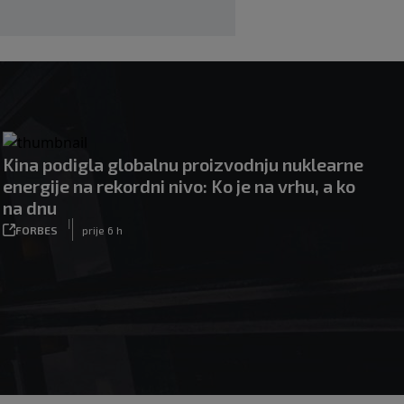
|
|
0
KOŠARKA
prije 6 h
Kina podigla globalnu proizvodnju nuklearne
energije na rekordni nivo: Ko je na vrhu, a ko
na dnu
|
FORBES
prije 6 h