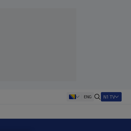
N1 TV
ENG