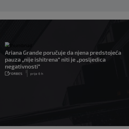
Ariana Grande poručuje da njena predstojeća
pauza „nije ishitrena“ niti je „posljedica
negativnosti“
|
FORBES
prije 6 h