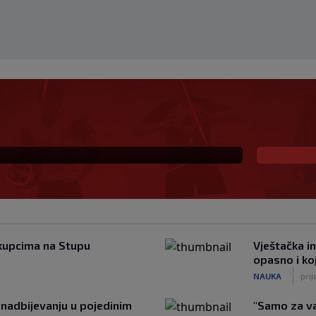
Radnika: Dva igrača van
 požrtvovano (VIDEO)
kupcima na Stupu
Vještačka in
opasno i koji
|
NAUKA
prij
nadbijevanju u pojedinim
"Samo za va