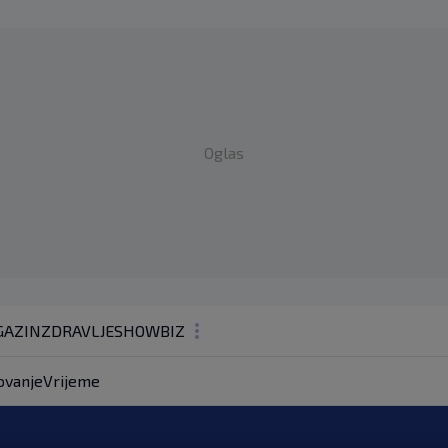
Oglas
AZIN
ZDRAVLJE
SHOWBIZ
KOLUMNE
ovanje
Vrijeme