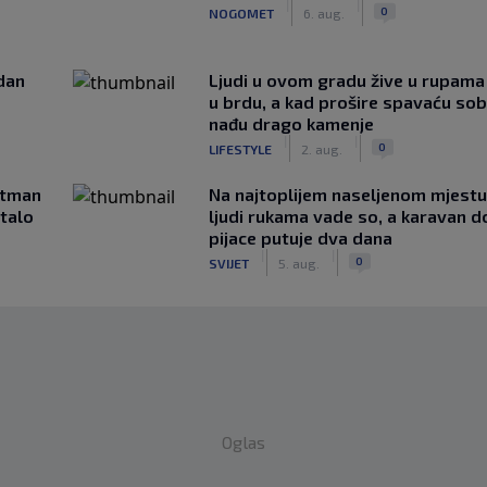
|
|
0
NOGOMET
6. aug.
edan
Ljudi u ovom gradu žive u rupama
u brdu, a kad prošire spavaću so
nađu drago kamenje
|
|
0
LIFESTYLE
2. aug.
rtman
Na najtoplijem naseljenom mjestu 
stalo
ljudi rukama vade so, a karavan d
pijace putuje dva dana
|
|
0
SVIJET
5. aug.
Oglas