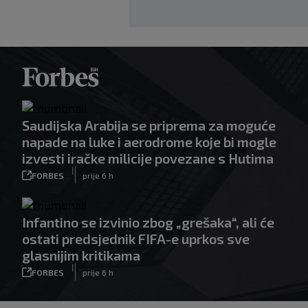
Saudijska Arabija se priprema za moguće
napade na luke i aerodrome koje bi mogle
izvesti iračke milicije povezane s Hutima
|
FORBES
prije 6 h
Infantino se izvinio zbog „grešaka“, ali će
ostati predsjednik FIFA-e uprkos sve
glasnijim kritikama
|
FORBES
prije 6 h