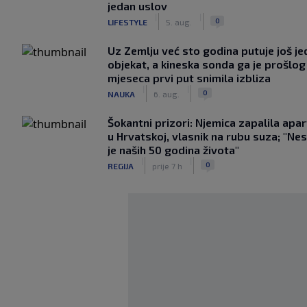
jedan uslov
|
|
0
LIFESTYLE
5. aug.
Uz Zemlju već sto godina putuje još j
objekat, a kineska sonda ga je prošlog
mjeseca prvi put snimila izbliza
|
|
0
NAUKA
6. aug.
Šokantni prizori: Njemica zapalila apa
u Hrvatskoj, vlasnik na rubu suza; "Ne
je naših 50 godina života"
|
|
0
REGIJA
prije 7 h