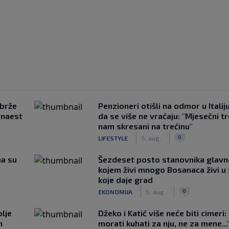
jbrže
Penzioneri otišli na odmor u Italiju 
tnaest
da se više ne vraćaju: "Mjesečni t
nam skresani na trećinu"
|
|
0
LIFESTYLE
5. aug.
ma su
Šezdeset posto stanovnika glavn
kojem živi mnogo Bosanaca živi u
koje daje grad
|
|
0
EKONOMIJA
5. aug.
lje
Džeko i Katić više neće biti cimeri:
n
morati kuhati za nju, ne za mene...