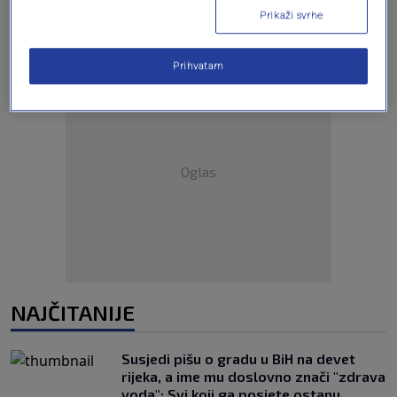
Prikaži svrhe
Prihvatam
Oglas
NAJČITANIJE
Susjedi pišu o gradu u BiH na devet
rijeka, a ime mu doslovno znači "zdrava
voda": Svi koji ga posjete ostanu