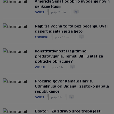
Američki Senat odobrio uvođenje novih
sankcija Rusiji
|
|
0
SVIJET
prije 7 min.
Najbrža voćna torta bez pečenja: Ovaj
desert idealan je za ljeto
|
|
0
COOKING
prije 12 min.
Konstitutivnost i legitimno
predstavljanje: Temelj BiH ili alat za
političke obračune?
|
|
0
VIJESTI
prije 1 h
Procurio govor Kamale Harris:
Odmaknula od Bidena i žestoko napala
republikance
|
|
0
SVIJET
prije 1 h
Doktori: Za zdravo srce treba jesti