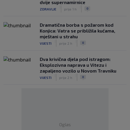
dvije supernamirnice
|
|
0
ZDRAVLJE
prije 1 h
Dramatična borba s požarom kod
Konjica: Vatra se približila kućama,
mještani u strahu
|
|
0
VIJESTI
prije 2 h
Dva krivična djela pod istragom:
Eksplozivna naprava u Vitezu i
zapaljeno vozilo u Novom Travniku
|
|
0
VIJESTI
prije 2 h
Oglas