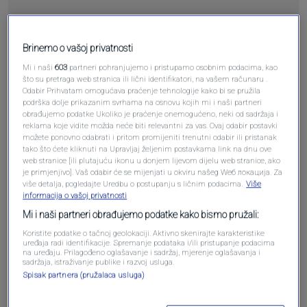
Pošalji
Brinemo o vašoj privatnosti
Mi i naši
603
partneri pohranjujemo i pristupamo osobnim podacima, kao
što su pretraga web stranica ili lični identifikatori, na vašem računaru .
Odabir Prihvatam omogućava praćenje tehnologije kako bi se pružila
podrška dolje prikazanim svrhama na osnovu kojih mi i naši partneri
obrađujemo podatke Ukoliko je praćenje onemogućeno, neki od sadržaja i
Pošalji komentar
reklama koje vidite možda neće biti relevantni za vas. Ovaj odabir postavki
možete ponovno odabrati i pritom promijeniti trenutni odabir ili pristanak
tako što ćete kliknuti na Upravljaj željenim postavkama link na dnu ove
web stranice [ili plutajuću ikonu u donjem lijevom dijelu web stranice, ako
je primjenjivo]. Vaš odabir će se mijenjati u okviru našeg Wеб локација. Za
više detalja, pogledajte Uredbu o postupanju s ličnim podacima.
Više
informacija o vašoj privatnosti
Mi i naši partneri obrađujemo podatke kako bismo pružali:
Koristite podatke o tačnoj geolokaciji. Aktivno skenirajte karakteristike
uređaja radi identifikacije. Spremanje podataka i/ili pristupanje podacima
na uređaju. Prilagođeno oglašavanje i sadržaj, mjerenje oglašavanja i
sadržaja, istraživanje publike i razvoj usluga.
Oglas
Spisak partnera (pružalaca usluga)