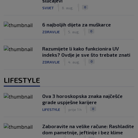
slučajevi
|
|
0
SVIJET
6. aug.
6 najboljih dijeta za muškarce
|
|
0
ZDRAVLJE
5. aug.
Razumijete li kako funkcionira UV
indeks? Ovdje je sve što trebate znati
|
|
0
ZDRAVLJE
4. aug.
LIFESTYLE
Ova 3 horoskopska znaka najčešće
grade uspješne karijere
|
|
0
LIFESTYLE
prije 1 h
Zaboravite na velike račune: Rashladite
dom pametnije, jeftinije i bez klime
|
|