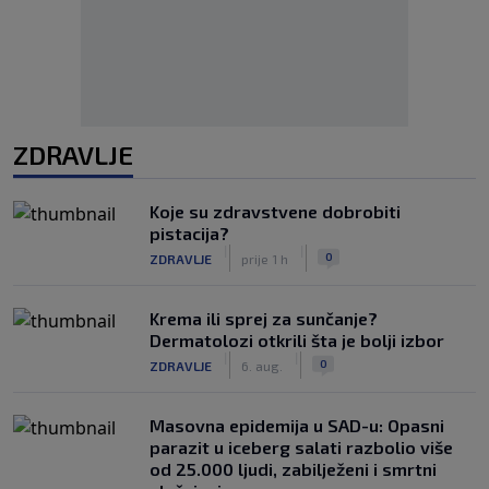
ZDRAVLJE
Koje su zdravstvene dobrobiti
pistacija?
|
|
0
ZDRAVLJE
prije 1 h
Krema ili sprej za sunčanje?
Dermatolozi otkrili šta je bolji izbor
|
|
0
ZDRAVLJE
6. aug.
Masovna epidemija u SAD-u: Opasni
parazit u iceberg salati razbolio više
od 25.000 ljudi, zabilježeni i smrtni