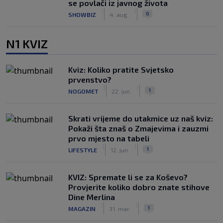
se povlači iz javnog života
|
|
0
SHOWBIZ
4. aug.
N1 KVIZ
Kviz: Koliko pratite Svjetsko
prvenstvo?
|
|
1
NOGOMET
22. jun.
Skrati vrijeme do utakmice uz naš kviz:
Pokaži šta znaš o Zmajevima i zauzmi
prvo mjesto na tabeli
|
|
1
LIFESTYLE
12. jun.
KVIZ: Spremate li se za Koševo?
Provjerite koliko dobro znate stihove
Dine Merlina
|
|
1
MAGAZIN
31. mar.