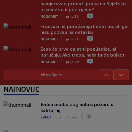
namjeravao prodati prava na Svjetsko
prvenstvo ispod cijene?
|
|
0
NOGOMET
prije 2 h
Francuzi ne podržavaju Infantina, ali ga
nisu pozvali na ostavku
|
|
0
NOGOMET
prije 2 h
Žene će prve osjetiti posljedice, ali
poručuju: Ako treba, neka bude bojkot
|
|
0
NOGOMET
prije 3 h
Zvanično: Samed Baždar ima novi klub,
Idi na Sport
zadužio broj sa velikom "težinom"
|
|
0
NOGOMET
prije 5 h
NAJNOVIJE
Prije nekoliko godina zaludjela je
internet, a onda nestala iz javnosti: Svi
Jedna osoba poginula u požaru u
se pitaju gdje je i šta radi (VIDEO)
Kaliforniji
|
|
0
OSTALI SPORTOVI
prije 5 h
|
|
0
SVIJET
prije 0 min.