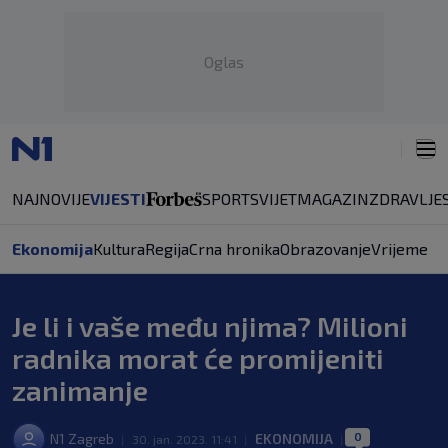
Oglas
NAJNOVIJE
VIJESTI
SPORT
SVIJET
MAGAZIN
ZDRAVLJE
Ekonomija
Kultura
Regija
Crna hronika
Obrazovanje
Vrijeme
Je li i vaše među njima? Milioni
radnika morat će promijeniti
zanimanje
0
N1 Zagreb
EKONOMIJA
|
30. jan. 2023. 11:41
|
|