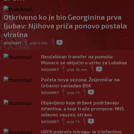
Otkriveno ko je bio Georginina prva
ljubav: Njihova priča ponovo postala
viralna
|
|
0
NOGOMET
prije 0 min.
Neočekivan transfer na pomolu:
Monaco se uključio u utrku za Lukakua
|
|
0
NOGOMET
prije 30 min.
Počela nova sezona: Željezničar na
Grbavici savladao BSK
|
|
0
NOGOMET
prije 1 h
Objavljeno koje države podržavaju
Infantina, a koje traže promjene: HNS
odavno zauzeo stranu
|
|
0
NOGOMET
prije 1 h
UEFA pokreće istragu: Je li Infantino