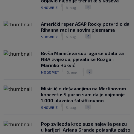
objavio najbolje trenutke s Koševa
|
|
0
SHOWBIZ
6. aug.
Američki reper A$AP Rocky potvrdio da
Rihanna radi na novim pjesmama
|
|
0
SHOWBIZ
6. aug.
Bivša Mamićeva supruga se udala za
NBA zvijezdu, pjevala se Rozga i
Marinko Rokvić
|
|
0
NOGOMET
5. aug.
Misirlić o dešavanjima na Merlinovom
koncertu: Siguran sam da je najmanje
1.000 ulaznica falsifikovano
|
|
0
SHOWBIZ
5. aug.
Pop zvijezda kroz suze najavila pauzu
u karijeri: Ariana Grande pojasnila zašto