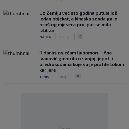
Uz Zemlju već sto godina putuje još
jedan objekat, a kineska sonda ga je
prošlog mjeseca prvi put snimila
izbliza
|
|
0
NAUKA
6. aug.
"I danas osjećam ljubomoru": Ana
Ivanović govorila o svojoj ljepoti i
predrasudama koje su je pratile tokom
karijere
|
|
0
TENIS
7. aug.
Oglas