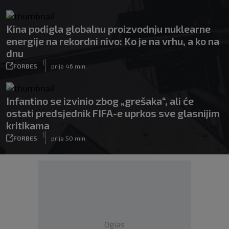
Kina podigla globalnu proizvodnju nuklearne
energije na rekordni nivo: Ko je na vrhu, a ko na
dnu
|
FORBES
prije 46 min.
Infantino se izvinio zbog „grešaka“, ali će
ostati predsjednik FIFA-e uprkos sve glasnijim
kritikama
|
FORBES
prije 50 min.
Oglas