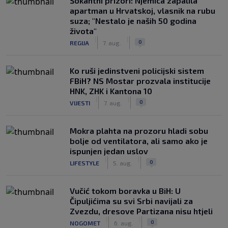
Šokantni prizori: Njemica zapalila
apartman u Hrvatskoj, vlasnik na rubu
suza; "Nestalo je naših 50 godina
života"
|
|
0
REGIJA
7. aug.
Ko ruši jedinstveni policijski sistem
FBiH? NS Mostar prozvala institucije
HNK, ZHK i Kantona 10
|
|
0
VIJESTI
7. aug.
Mokra plahta na prozoru hladi sobu
bolje od ventilatora, ali samo ako je
ispunjen jedan uslov
|
|
0
LIFESTYLE
5. aug.
Vučić tokom boravka u BiH: U
Čipuljićima su svi Srbi navijali za
Zvezdu, dresove Partizana nisu htjeli
|
|
0
NOGOMET
6. aug.