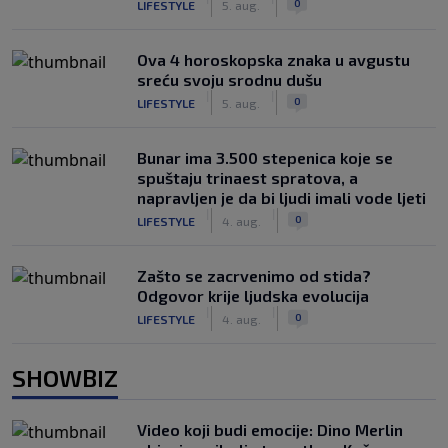
0
LIFESTYLE
5. aug.
Ova 4 horoskopska znaka u avgustu
sreću svoju srodnu dušu
|
|
0
LIFESTYLE
5. aug.
Bunar imа 3.500 stepenica koje se
spuštaju trinaest spratova, a
napravljen je da bi ljudi imali vode ljeti
|
|
0
LIFESTYLE
4. aug.
Zašto se zacrvenimo od stida?
Odgovor krije ljudska evolucija
|
|
0
LIFESTYLE
4. aug.
SHOWBIZ
Video koji budi emocije: Dino Merlin