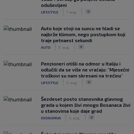
oduševljeni
|
|
0
LIFESTYLE
7. aug.
Auto koje stoji na suncu ne hladi se
najbrže klimom, nego postupkom koji
traje petnaest sekundi
|
|
0
AUTO
6. aug.
Penzioneri otišli na odmor u Italiju i
odlučili da se više ne vraćaju: "Mjesečni
troškovi su nam skresani na trećinu"
|
|
0
LIFESTYLE
5. aug.
Šezdeset posto stanovnika glavnog
grada u kojem živi mnogo Bosanaca živi
u stanovima koje daje grad
|
|
0
EKONOMIJA
5. aug.