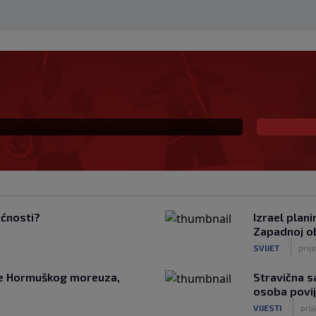
ekivanu ulogu u
la veliki potez
ućnosti?
Izrael plan
Zapadnoj ob
|
SVIJET
prij
nje Hormuškog moreuza,
Stravična s
osoba povi
|
VIJESTI
prij