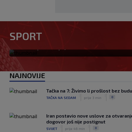
Modrić bi mogao dobiti neoč
SPORT
Milanu: Gazzetta nagovijesti
|
|
0
NOGOMET
prije 3 h
NAJNOVIJE
Tačka na 7: Živimo li prošlost bez bud
|
|
0
TAČKA NA SEDAM
prije 3 min
Iran postavio nove uslove za otvara
dogovor još nije postignut
|
|
0
SVIJET
prije 46 min