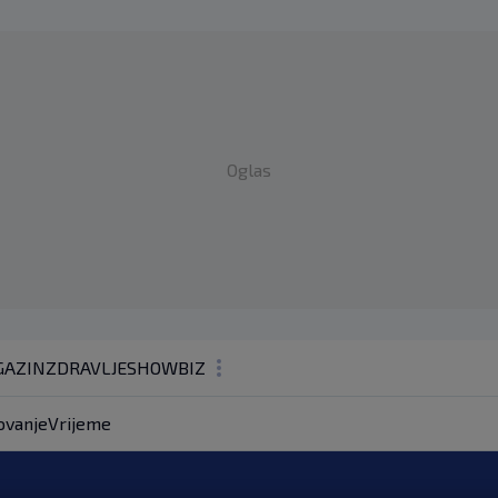
Oglas
AZIN
ZDRAVLJE
SHOWBIZ
KOLUMNE
ovanje
Vrijeme