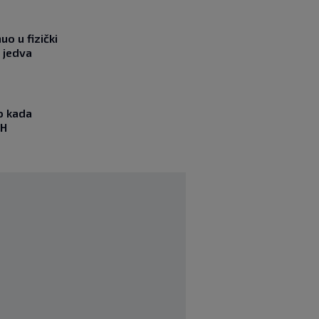
o u fizički
 jedva
io kada
iH