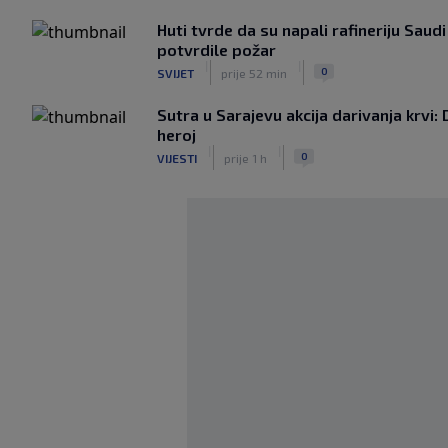
Huti tvrde da su napali rafineriju Saud
potvrdile požar
|
|
0
SVIJET
prije 52 min
Sutra u Sarajevu akcija darivanja krvi: 
heroj
|
|
0
VIJESTI
prije 1 h