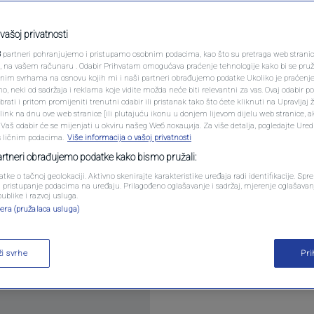
PODCAST
e li radnici u trgovini
N1 SPECIJAL
vašoj privatnosti
i?
3
partneri pohranjujemo i pristupamo osobnim podacima, kao što su pretraga web stranica 
FENOMENI
ri, na vašem računaru . Odabir Prihvatam omogućava praćenje tehnologije kako bi se pruž
anim svrhama na osnovu kojih mi i naši partneri obrađujemo podatke Ukoliko je praćenj
0
ONOMIJA
komentara
|
 neki od sadržaja i reklama koje vidite možda neće biti relevantni za vas. Ovaj odabir p
NEISTRAŽENO
ati i pritom promijeniti trenutni odabir ili pristanak tako što ćete kliknuti na Upravljaj 
ink na dnu ove web stranice [ili plutajuću ikonu u donjem lijevom dijelu web stranice, a
VIRALNO
. Vaš odabir će se mijenjati u okviru našeg Wеб локација. Za više detalja, pogledajte Ure
s ličnim podacima.
Više informacija o vašoj privatnosti
FOTO
partneri obrađujemo podatke kako bismo pružali:
atke o tačnoj geolokaciji. Aktivno skenirajte karakteristike uređaja radi identifikacije. Sp
PROMO
li pristupanje podacima na uređaju. Prilagođeno oglašavanje i sadržaj, mjerenje oglašavanj
publike i razvoj usluga.
 pomjeriti iz kuće. Kako god, neće raditi. Trgovci ho
era (pružalaca usluga)
VIDEO
gla biti neradna. Preduslov je da Zakon kojeg je izr
u.
Pročitaj više
ži svrhe
Pr