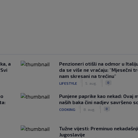
ka, a
Penzioneri otišli na odmor u Italiju 
 Svi
da se više ne vraćaju: "Mjesečni t
nam skresani na trećinu"
|
|
0
LIFESTYLE
5. aug.
ao
Punjene paprike kao nekad: Ovaj ma
ta:
naših baka čini nadjev savršeno s
|
|
0
COOKING
8. aug.
Tužne vijesti: Preminuo nekadašnj
Jugoslavije