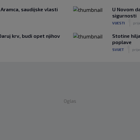
i Aramca, saudijske vlasti
U Novom da
sigurnosti
|
VIJESTI
prij
Daruj krv, budi opet njihov
Stotine hil
poplave
|
SVIJET
prije
Oglas