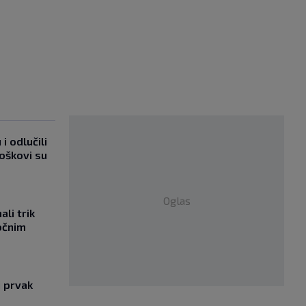
i odlučili
roškovi su
Oglas
li trik
očnim
i prvak