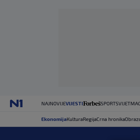
NAJNOVIJE
VIJESTI
SPORT
SVIJET
MAG
Ekonomija
Kultura
Regija
Crna hronika
Obraz