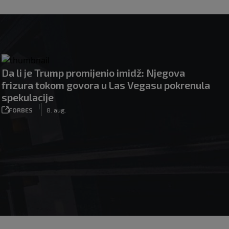
Da li je Trump promijenio imidž: Njegova
frizura tokom govora u Las Vegasu pokrenula
spekulacije
|
FORBES
8. aug.