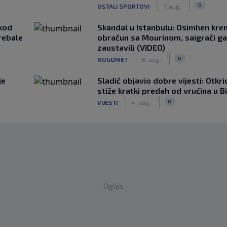
|
|
0
OSTALI SPORTOVI
7. aug.
kod
Skandal u Istanbulu: Osimhen krenu
rebale
obračun sa Mourinom, saigrači ga
zaustavili (VIDEO)
|
|
0
NOGOMET
8. aug.
je
Sladić objavio dobre vijesti: Otkr
stiže kratki predah od vrućina u B
|
|
0
VIJESTI
4. aug.
Oglas