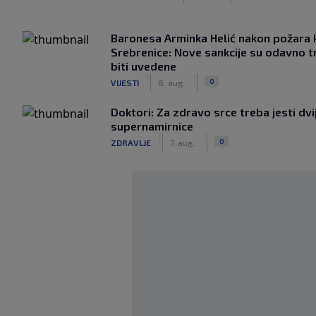
Baronesa Arminka Helić nakon požara 
Srebrenice: Nove sankcije su odavno t
biti uvedene
|
|
0
VIJESTI
8. aug.
Doktori: Za zdravo srce treba jesti dvi
supernamirnice
|
|
0
ZDRAVLJE
7. aug.