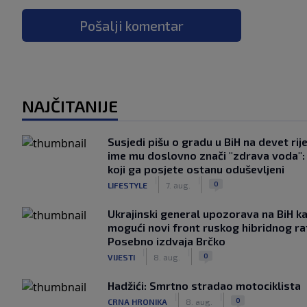
Pošalji komentar
NAJČITANIJE
Susjedi pišu o gradu u BiH na devet rije
ime mu doslovno znači "zdrava voda":
koji ga posjete ostanu oduševljeni
|
|
0
LIFESTYLE
7. aug.
Ukrajinski general upozorava na BiH k
mogući novi front ruskog hibridnog ra
Posebno izdvaja Brčko
|
|
0
VIJESTI
8. aug.
Hadžići: Smrtno stradao motociklista
|
|
0
CRNA HRONIKA
8. aug.