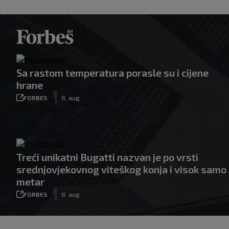
Sa rastom temperatura porasle su i cijene
hrane
|
FORBES
8. aug.
Treći unikatni Bugatti nazvan je po vrsti
srednjovjekovnog viteškog konja i visok samo
metar
|
FORBES
8. aug.