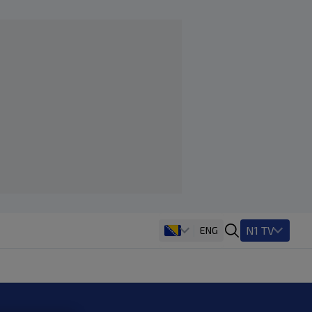
N1 TV
ENG