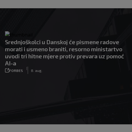
Srednjoškolci u Danskoj će pismene radove
morati i usmeno braniti, resorno ministartvo
uvodi tri hitne mjere protiv prevara uz pomoć
AI-a
|
FORBES
8. aug.