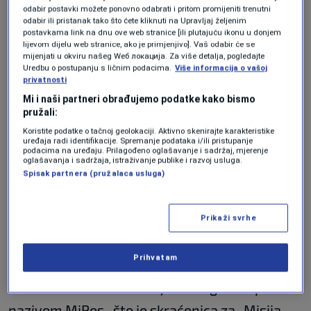
odabir postavki možete ponovno odabrati i pritom promijeniti trenutni
odabir ili pristanak tako što ćete kliknuti na Upravljaj željenim
Najiznenađujući detalj nije bilo samo
postavkama link na dnu ove web stranice [ili plutajuću ikonu u donjem
lijevom dijelu web stranice, ako je primjenjivo]. Vaš odabir će se
postojanje medicinske njege unutar privatne
mijenjati u okviru našeg Wеб локација. Za više detalja, pogledajte
jahte, već i njena hijerarhijska podjela.
Uredbu o postupanju s ličnim podacima.
Više informacija o vašoj
privatnosti
Postojala je jedinica namijenjena princu, druga
Mi i naši partneri obrađujemo podatke kako bismo
pružali:
za goste i saudijske vlasti, te treća za posadu,
Koristite podatke o tačnoj geolokaciji. Aktivno skenirajte karakteristike
dok je prostor rezerviran za vlasnika uključivao
uređaja radi identifikacije. Spremanje podataka i/ili pristupanje
podacima na uređaju. Prilagođeno oglašavanje i sadržaj, mjerenje
podvodnu traku za trčanje razvijenu za
oglašavanja i sadržaja, istraživanje publike i razvoj usluga.
Spisak partnera (pružalaca usluga)
fizioterapiju.
Luksuzni projekat
Prikaži svrhe
izvanrednih razmjera
Prihvatam
Brod Al Salamah nastao je 1998. godine pod
nazivom MiPos , što je skraćenica za „Misija