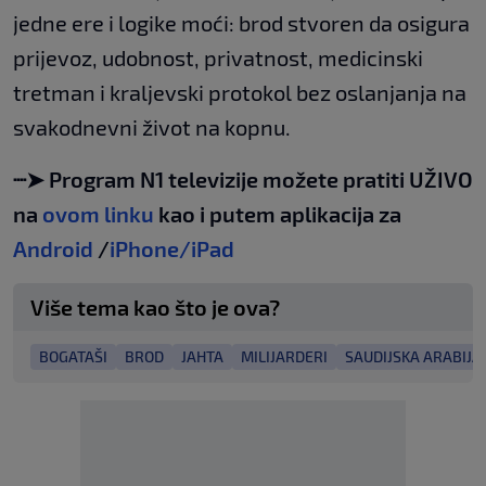
jedne ere i logike moći: brod stvoren da osigura
prijevoz, udobnost, privatnost, medicinski
tretman i kraljevski protokol bez oslanjanja na
svakodnevni život na kopnu.
┈➤ Program N1 televizije možete pratiti UŽIVO
na
ovom linku
kao i putem aplikacija za
Android
/
iPhone/iPad
Više tema kao što je ova?
BOGATAŠI
BROD
JAHTA
MILIJARDERI
SAUDIJSKA ARABIJA