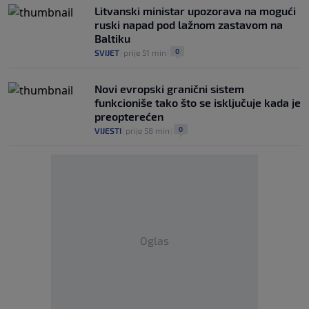
Litvanski ministar upozorava na mogući
ruski napad pod lažnom zastavom na
Baltiku
0
SVIJET
|
prije 51 min
|
Novi evropski granični sistem
funkcioniše tako što se isključuje kada je
preopterećen
0
VIJESTI
|
prije 58 min
|
Oglas