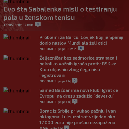
Evo šta Sabalenka misli o testiranju
pola u ženskom tenisu
0
TENIS
|
prije 27 min
|
Problemi za Barcu: Čovjek koji je Španiji
donio naslov Mundijala želi otići
0
NOGOMET
|
prije 52 min
|
Željezničar bez sedmorice stranaca i
nekoliko važnih igrača protiv BSK-a:
Klub objasnio zbog čega nisu
registrovani
0
NOGOMET
|
prije 1 h
|
Samed Baždar ima novi klub! Igrat će
Evropu, na dresu zadužio "devetku"
0
NOGOMET
|
prije 1 h
|
Borac iz Srbije privukao pažnju i van
oktagona: Luksuzni sat vrijedan oko
17.000 eura nije prošao nezapaženo
0
MMA
|
prije 1 h
|