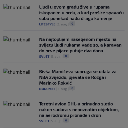
Ljudi u ovom gradu žive u rupama
iskopanim u brdu, a kad prošire spavaću
sobu ponekad nađu drago kamenje
0
LIFESTYLE
|
2. aug.
|
Na najtoplijem naseljenom mjestu na
svijetu ljudi rukama vade so, a karavan
do prve pijace putuje dva dana
0
SVIJET
|
5. aug.
|
Bivša Mamićeva supruga se udala za
NBA zvijezdu, pjevala se Rozga i
Marinko Rokvić
0
NOGOMET
|
5. aug.
|
Teretni avion DHL-a prinudno sletio
nakon sudara s nepoznatim objektom,
na aerodromu pronađen dron
0
SVIJET
|
5. aug.
|