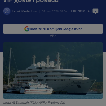
0
Faruk Međedović
EKONOMIJA
|
02. jun. 2026. 18:04
|
|
Dodajte N1 u omiljeni Google izvor
Više
Jahta Al Salamah (Kisi / AFP / Profimedia)