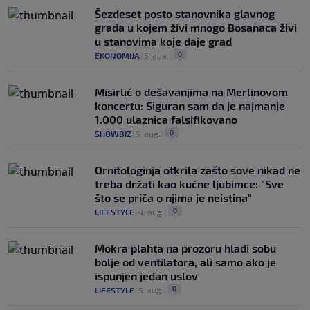
Šezdeset posto stanovnika glavnog
grada u kojem živi mnogo Bosanaca živi
u stanovima koje daje grad
0
EKONOMIJA
|
5. aug.
|
Misirlić o dešavanjima na Merlinovom
koncertu: Siguran sam da je najmanje
1.000 ulaznica falsifikovano
0
SHOWBIZ
|
5. aug.
|
Ornitologinja otkrila zašto sove nikad ne
treba držati kao kućne ljubimce: "Sve
što se priča o njima je neistina"
0
LIFESTYLE
|
4. aug.
|
Mokra plahta na prozoru hladi sobu
bolje od ventilatora, ali samo ako je
ispunjen jedan uslov
0
LIFESTYLE
|
5. aug.
|