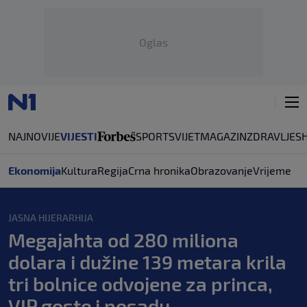
Oglas
NAJNOVIJE
VIJESTI
SPORT
SVIJET
MAGAZIN
ZDRAVLJE
S
Ekonomija
Kultura
Regija
Crna hronika
Obrazovanje
Vrijeme
JASNA HIJERARHIJA
Megajahta od 280 miliona
dolara i dužine 139 metara krila
tri bolnice odvojene za princa,
VIP goste i posadu