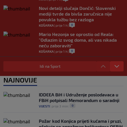
Novi detalji slučaja Dončić: Slovenski
mediji tvrde da bivša zaručnica nije
povukla tužbu bez razloga
0
KOŠARKA
|
prije 1 h
|
Mario Hezonja se oprostio od Reala:
"Odlazim iz svog doma, ali vas nikada
neću zaboraviti"
0
KOŠARKA
|
prije 1 h
|
Pjanić otkrio da je Alajbegović imao
bogatije ponude: "Ipak, Juve je uvijek
Idi na Sport
Juve"
0
NOGOMET
|
prije 2 h
|
NAJNOVIJE
Poznato gdje će Sarajevo dočekati ekipu
Radnika, određene i sudije prvog kola
IDDEEA BiH i Udruženje poslodavaca u
šampionata BiH
FBiH potpisali Memorandum o saradnji
0
NOGOMET
|
prije 2 h
|
0
VIJESTI
|
prije 3 min
|
Požar kod Konjica prijeti kućama i pruzi,
očekuje se angažman helikoptera OSBiH