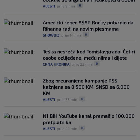
0
VIJESTI
|
prije 9 min
|
Američki reper A$AP Rocky potvrdio da
Rihanna radi na novim pjesmama
0
SHOWBIZ
|
prije 14 min
|
Teška nesreća kod Tomislavgrada: Četiri
osobe ozlijeđene, među njima i dijete
0
CRNA HRONIKA
|
prije 22 min
|
Zbog preuranjene kampanje PSS
kažnjena sa 8.500 KM, SNSD sa 6.000
KM
0
VIJESTI
|
prije 33 min
|
N1 BiH YouTube kanal premašio 100.000
pretplatnika
0
VIJESTI
|
prije 44 min
|