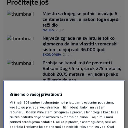
Pročitajte još
Mjesto sa kojeg se putnici vraćaju 6
centimetara viši, a nakon toga slijedi
teži dio
NAUKA
|
2. jun.
Najveća zgrada na svijetu je toliko
glomazna da ima vlastiti vremenski
sistem, u njoj radi 36.000 ljudi
EKONOMIJA
|
2. jun.
Probija se kanal koji će povezati i
Balkan: Dug 45 km, širok 275 metara,
dubok 20,75 metara i vrijedan preko
milijarde dolara
TEHNOLOGIJA
|
2. jun.
Najmanje more na svijetu je
Brinemo o vašoj privatnosti
okruženo Turskom: Bilo je centar
Mi i naši
603
partneri pohranjujemo i pristupamo osobnim podacima,
Malog Sudnjeg dana - serije
kao što su pretraga web stranica ili lični identifikatori, na vašem
zemljotres koji su trajali 45 dana i
računaru . Odabir Prihvatam omogućava praćenje tehnologije kako bi se
ubili 10.000 ljudi
pružila podrška dolje prikazanim svrhama na osnovu kojih mi i naši
NAUKA
|
2. jun.
partneri obrađujemo podatke Ukoliko je praćenje onemogućeno, neki od
sadržaja i reklama koje vidite možda neće biti relevantni za vas. Ovaj