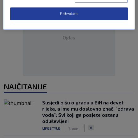
Prihvatam
Oglas
NAJČITANIJE
Susjedi pišu o gradu u BiH na devet
rijeka, a ime mu doslovno znači "zdrava
voda": Svi koji ga posjete ostanu
oduševljeni
|
|
0
LIFESTYLE
7. aug.