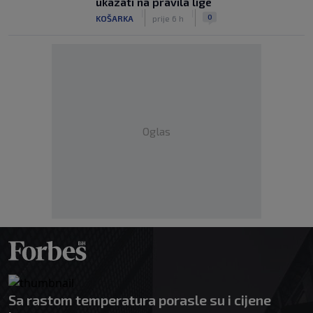
ukazati na pravila lige
|
|
0
KOŠARKA
prije 6 h
Oglas
Sa rastom temperatura porasle su i cijene