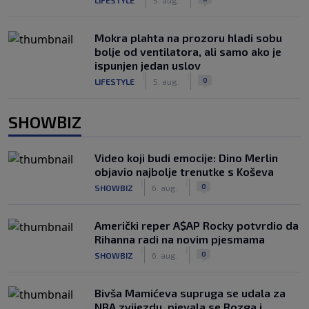
Mokra plahta na prozoru hladi sobu
bolje od ventilatora, ali samo ako je
ispunjen jedan uslov
|
|
0
LIFESTYLE
5. aug.
SHOWBIZ
Video koji budi emocije: Dino Merlin
objavio najbolje trenutke s Koševa
|
|
0
SHOWBIZ
6. aug.
Američki reper A$AP Rocky potvrdio da
Rihanna radi na novim pjesmama
|
|
0
SHOWBIZ
6. aug.
Bivša Mamićeva supruga se udala za
NBA zvijezdu, pjevala se Rozga i