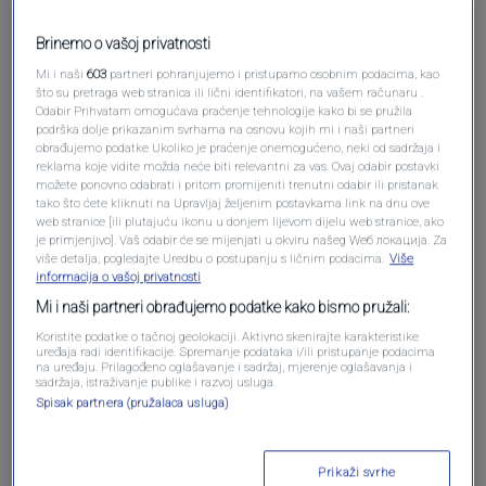
Brinemo o vašoj privatnosti
Mi i naši
603
partneri pohranjujemo i pristupamo osobnim podacima, kao
što su pretraga web stranica ili lični identifikatori, na vašem računaru .
Pošalji komentar
Odabir Prihvatam omogućava praćenje tehnologije kako bi se pružila
podrška dolje prikazanim svrhama na osnovu kojih mi i naši partneri
obrađujemo podatke Ukoliko je praćenje onemogućeno, neki od sadržaja i
reklama koje vidite možda neće biti relevantni za vas. Ovaj odabir postavki
možete ponovno odabrati i pritom promijeniti trenutni odabir ili pristanak
tako što ćete kliknuti na Upravljaj željenim postavkama link na dnu ove
web stranice [ili plutajuću ikonu u donjem lijevom dijelu web stranice, ako
je primjenjivo]. Vaš odabir će se mijenjati u okviru našeg Wеб локација. Za
više detalja, pogledajte Uredbu o postupanju s ličnim podacima.
Više
informacija o vašoj privatnosti
Mi i naši partneri obrađujemo podatke kako bismo pružali:
Koristite podatke o tačnoj geolokaciji. Aktivno skenirajte karakteristike
Oglas
uređaja radi identifikacije. Spremanje podataka i/ili pristupanje podacima
na uređaju. Prilagođeno oglašavanje i sadržaj, mjerenje oglašavanja i
sadržaja, istraživanje publike i razvoj usluga.
Spisak partnera (pružalaca usluga)
Prikaži svrhe