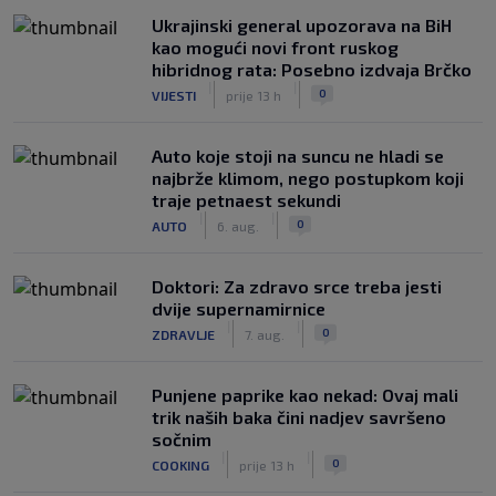
Ukrajinski general upozorava na BiH
kao mogući novi front ruskog
hibridnog rata: Posebno izdvaja Brčko
|
|
0
VIJESTI
prije 13 h
Auto koje stoji na suncu ne hladi se
najbrže klimom, nego postupkom koji
traje petnaest sekundi
|
|
0
AUTO
6. aug.
Doktori: Za zdravo srce treba jesti
dvije supernamirnice
|
|
0
ZDRAVLJE
7. aug.
Punjene paprike kao nekad: Ovaj mali
trik naših baka čini nadjev savršeno
sočnim
|
|
0
COOKING
prije 13 h