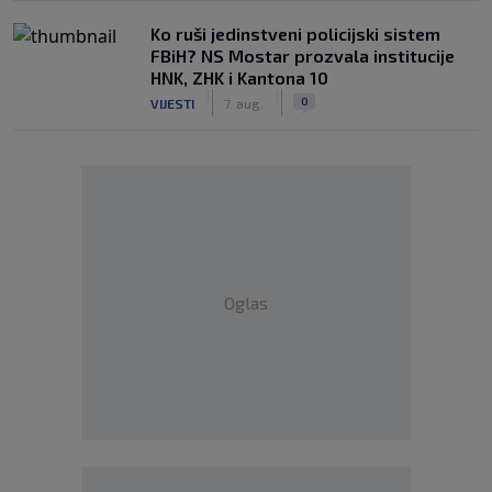
Ko ruši jedinstveni policijski sistem
FBiH? NS Mostar prozvala institucije
HNK, ZHK i Kantona 10
|
|
0
VIJESTI
7. aug.
Oglas