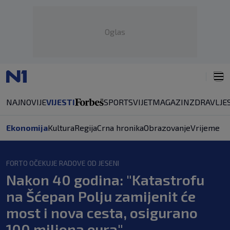
Oglas
NAJNOVIJE
VIJESTI
SPORT
SVIJET
MAGAZIN
ZDRAVLJE
Ekonomija
Kultura
Regija
Crna hronika
Obrazovanje
Vrijeme
FORTO OČEKUJE RADOVE OD JESENI
Nakon 40 godina: "Katastrofu
na Šćepan Polju zamijenit će
most i nova cesta, osigurano
100 miliona eura"