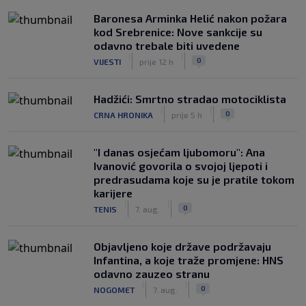
Baronesa Arminka Helić nakon požara
kod Srebrenice: Nove sankcije su
odavno trebale biti uvedene
|
|
0
VIJESTI
prije 12 h
Hadžići: Smrtno stradao motociklista
|
|
0
CRNA HRONIKA
prije 5 h
"I danas osjećam ljubomoru": Ana
Ivanović govorila o svojoj ljepoti i
predrasudama koje su je pratile tokom
karijere
|
|
0
TENIS
7. aug.
Objavljeno koje države podržavaju
Infantina, a koje traže promjene: HNS
odavno zauzeo stranu
|
|
0
NOGOMET
7. aug.