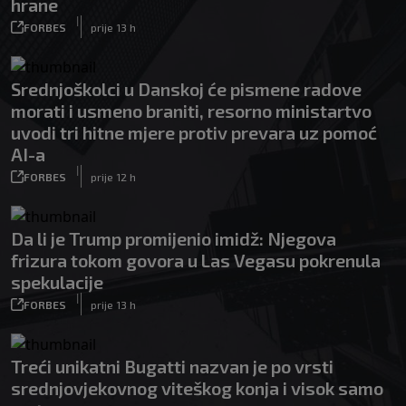
hrane
|
FORBES
prije 13 h
Srednjoškolci u Danskoj će pismene radove
morati i usmeno braniti, resorno ministartvo
uvodi tri hitne mjere protiv prevara uz pomoć
AI-a
|
FORBES
prije 12 h
Da li je Trump promijenio imidž: Njegova
frizura tokom govora u Las Vegasu pokrenula
spekulacije
|
FORBES
prije 13 h
Treći unikatni Bugatti nazvan je po vrsti
srednjovjekovnog viteškog konja i visok samo