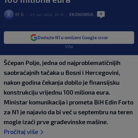
0
M. B.
EKONOMIJA
|
03. jun. 2026. 20:10
|
|
Dodajte N1 u omiljeni Google izvor
Više
Šćepan Polje, jedna od najproblematičnijih
saobraćajnih tačaka u Bosni i Hercegovini,
nakon godina čekanja dobilo je finansijsku
konstrukciju vrijednu 100 miliona eura.
Ministar komunikacija i prometa BiH Edin Forto
za N1 je najavio da bi već u septembru na teren
mogle izaći prve građevinske mašine.
Pročitaj više