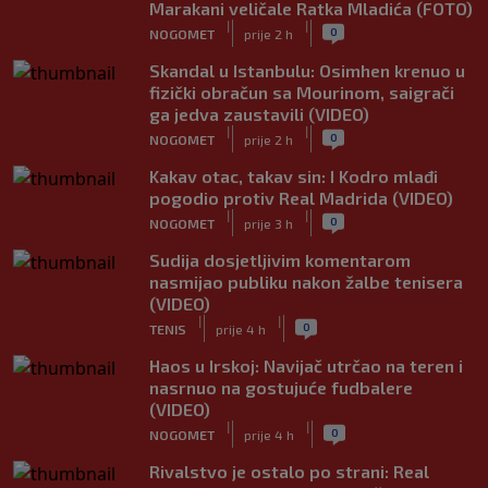
Marakani veličale Ratka Mladića (FOTO)
|
|
0
NOGOMET
prije 2 h
Skandal u Istanbulu: Osimhen krenuo u
fizički obračun sa Mourinom, saigrači
ga jedva zaustavili (VIDEO)
|
|
0
NOGOMET
prije 2 h
Kakav otac, takav sin: I Kodro mlađi
pogodio protiv Real Madrida (VIDEO)
|
|
0
NOGOMET
prije 3 h
Sudija dosjetljivim komentarom
nasmijao publiku nakon žalbe tenisera
(VIDEO)
|
|
0
TENIS
prije 4 h
Haos u Irskoj: Navijač utrčao na teren i
nasrnuo na gostujuće fudbalere
(VIDEO)
|
|
0
NOGOMET
prije 4 h
Rivalstvo je ostalo po strani: Real