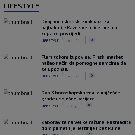
LIFESTYLE
Ovaj horoskopski znak važi za
najbahatiji: Kaže sve u lice i ne mari
koga će povrijediti
|
|
0
LIFESTYLE
prije 6 h
Flert tokom kupovine: Finski market
našao način da pomogne samcima da
se upoznaju
|
|
0
LIFESTYLE
prije 9 h
Ova 3 horoskopska znaka najčešće
grade uspješne karijere
|
|
0
LIFESTYLE
7. aug.
Zaboravite na velike račune: Rashladite
dom pametnije, jeftinije i bez klime
|
|
0
LIFESTYLE
5. aug.