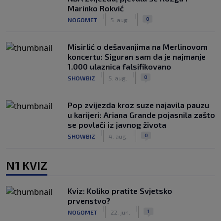
Marinko Rokvić
|
|
0
NOGOMET
5. aug.
Misirlić o dešavanjima na Merlinovom
koncertu: Siguran sam da je najmanje
1.000 ulaznica falsifikovano
|
|
0
SHOWBIZ
5. aug.
Pop zvijezda kroz suze najavila pauzu
u karijeri: Ariana Grande pojasnila zašto
se povlači iz javnog života
|
|
0
SHOWBIZ
4. aug.
N1 KVIZ
Kviz: Koliko pratite Svjetsko
prvenstvo?
|
|
1
NOGOMET
22. jun.