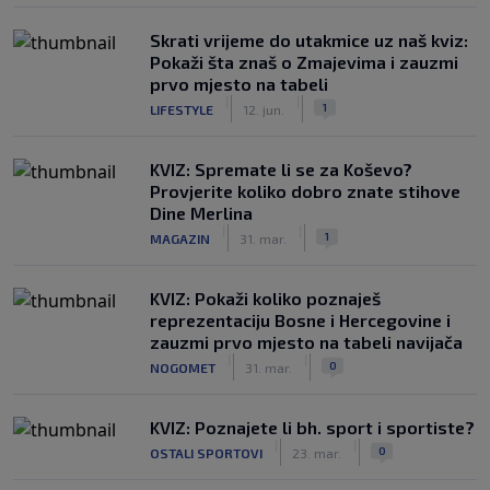
Skrati vrijeme do utakmice uz naš kviz:
Pokaži šta znaš o Zmajevima i zauzmi
prvo mjesto na tabeli
|
|
1
LIFESTYLE
12. jun.
KVIZ: Spremate li se za Koševo?
Provjerite koliko dobro znate stihove
Dine Merlina
|
|
1
MAGAZIN
31. mar.
KVIZ: Pokaži koliko poznaješ
reprezentaciju Bosne i Hercegovine i
zauzmi prvo mjesto na tabeli navijača
|
|
0
NOGOMET
31. mar.
KVIZ: Poznajete li bh. sport i sportiste?
|
|
0
OSTALI SPORTOVI
23. mar.