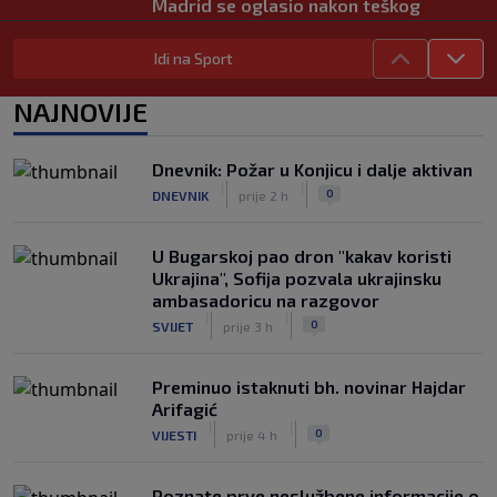
Madrid se oglasio nakon teškog
gubitka Lionela Messija
|
|
0
NOGOMET
prije 4 h
Idi na Sport
WNBA igračice odgovorile Kanteru
NAJNOVIJE
nakon provokacije: "Nećemo biti
politički pijuni"
|
|
0
KOŠARKA
prije 5 h
Dnevnik: Požar u Konjicu i dalje aktivan
|
|
0
DNEVNIK
prije 2 h
Infantino nekada poručivao: "Novac
FIFA-e je vaš novac", danas se suočava
s najvećom krizom
U Bugarskoj pao dron "kakav koristi
|
|
0
NOGOMET
prije 5 h
Ukrajina", Sofija pozvala ukrajinsku
ambasadoricu na razgovor
|
|
0
SVIJET
prije 3 h
Preminuo istaknuti bh. novinar Hajdar
Arifagić
|
|
0
VIJESTI
prije 4 h
Poznate prve neslužbene informacije o