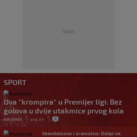
Oglas
SPORT
Dva "krompira" u Premijer ligi: Bez
golova u dvije utakmice prvog kola
|
|
0
NOGOMET
prije 2 h
Skandalozno i sramotno: Delije na