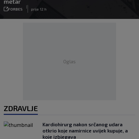
metar
|
FORBES
prije 12 h
Oglas
ZDRAVLJE
Kardiohirurg nakon srčanog udara
otkrio koje namirnice uvijek kupuje, a
koje izbjegava