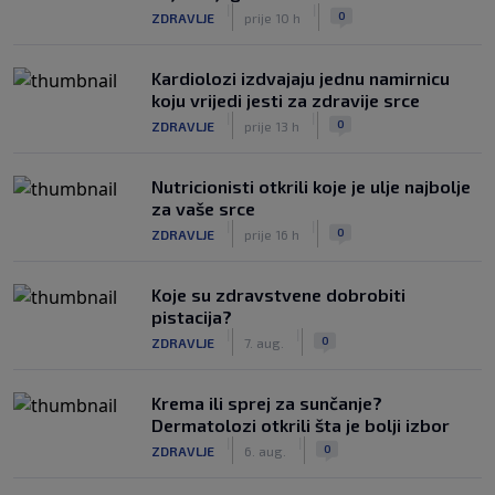
|
|
0
ZDRAVLJE
prije 10 h
Kardiolozi izdvajaju jednu namirnicu
koju vrijedi jesti za zdravije srce
|
|
0
ZDRAVLJE
prije 13 h
Nutricionisti otkrili koje je ulje najbolje
za vaše srce
|
|
0
ZDRAVLJE
prije 16 h
Koje su zdravstvene dobrobiti
pistacija?
|
|
0
ZDRAVLJE
7. aug.
Krema ili sprej za sunčanje?
Dermatolozi otkrili šta je bolji izbor
|
|
0
ZDRAVLJE
6. aug.