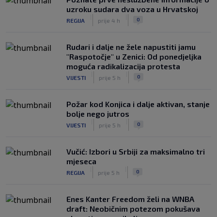
uzroku sudara dva voza u Hrvatskoj
|
|
0
REGIJA
prije 4 h
Rudari i dalje ne žele napustiti jamu
"Raspotočje" u Zenici: Od ponedjeljka
moguća radikalizacija protesta
|
|
0
VIJESTI
prije 5 h
Požar kod Konjica i dalje aktivan, stanje
bolje nego jutros
|
|
0
VIJESTI
prije 5 h
Vučić: Izbori u Srbiji za maksimalno tri
mjeseca
|
|
0
REGIJA
prije 5 h
Enes Kanter Freedom želi na WNBA
draft: Neobičnim potezom pokušava