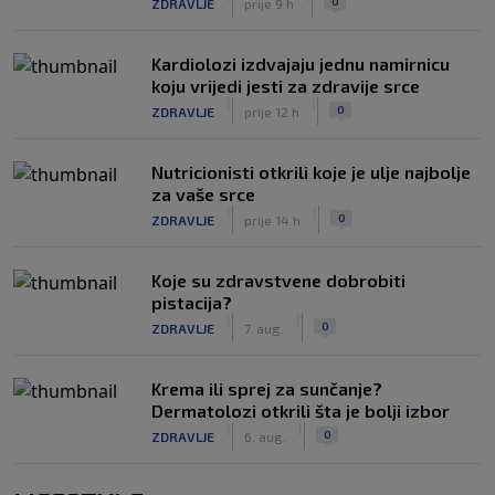
0
ZDRAVLJE
prije 9 h
Kardiolozi izdvajaju jednu namirnicu
koju vrijedi jesti za zdravije srce
|
|
0
ZDRAVLJE
prije 12 h
Nutricionisti otkrili koje je ulje najbolje
za vaše srce
|
|
0
ZDRAVLJE
prije 14 h
Koje su zdravstvene dobrobiti
pistacija?
|
|
0
ZDRAVLJE
7. aug.
Krema ili sprej za sunčanje?
Dermatolozi otkrili šta je bolji izbor
|
|
0
ZDRAVLJE
6. aug.