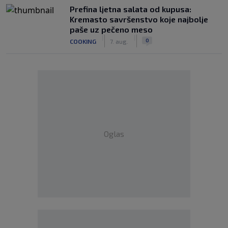
Prefina ljetna salata od kupusa:
Kremasto savršenstvo koje najbolje
paše uz pečeno meso
|
|
0
COOKING
7. aug.
Oglas