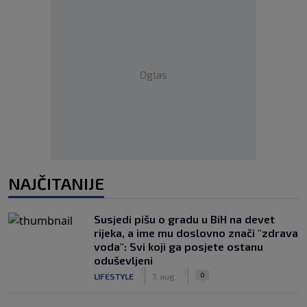
Oglas
NAJČITANIJE
Susjedi pišu o gradu u BiH na devet
rijeka, a ime mu doslovno znači "zdrava
voda": Svi koji ga posjete ostanu
oduševljeni
|
|
0
LIFESTYLE
7. aug.