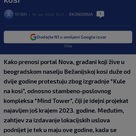
1
N1 BiH
EKONOMIJA
|
10. jun. 2026. 15:21
|
|
Dodajte N1 u omiljeni Google izvor
Više
Kako prenosi portal Nova, građani koji žive u
beogradskom naselju Bežanijskoj kosi duže od
dvije godine protestuju zbog izgradnje “Kule
na kosi”, odnosno stambeno-poslovnog
kompleksa “Mind Tower”, čiji je idejni projekat
najavljen još krajem 2023. godine. Međutim,
zahtjev za izdavanje lokacijskih uslova
podnijet je tek u maju ove godine, kada se