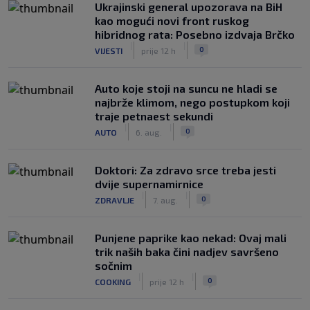
Ukrajinski general upozorava na BiH
kao mogući novi front ruskog
hibridnog rata: Posebno izdvaja Brčko
|
|
0
VIJESTI
prije 12 h
Auto koje stoji na suncu ne hladi se
najbrže klimom, nego postupkom koji
traje petnaest sekundi
|
|
0
AUTO
6. aug.
Doktori: Za zdravo srce treba jesti
dvije supernamirnice
|
|
0
ZDRAVLJE
7. aug.
Punjene paprike kao nekad: Ovaj mali
trik naših baka čini nadjev savršeno
sočnim
|
|
0
COOKING
prije 12 h