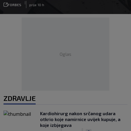
|
FORBES
prije 10 h
Oglas
ZDRAVLJE
Kardiohirurg nakon srčanog udara
otkrio koje namirnice uvijek kupuje, a
koje izbjegava
|
|