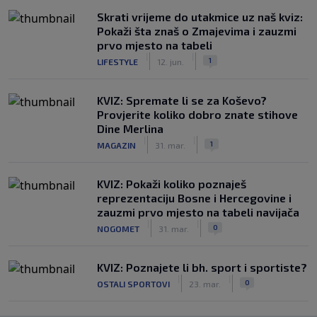
Skrati vrijeme do utakmice uz naš kviz:
Pokaži šta znaš o Zmajevima i zauzmi
prvo mjesto na tabeli
|
|
1
LIFESTYLE
12. jun.
KVIZ: Spremate li se za Koševo?
Provjerite koliko dobro znate stihove
Dine Merlina
|
|
1
MAGAZIN
31. mar.
KVIZ: Pokaži koliko poznaješ
reprezentaciju Bosne i Hercegovine i
zauzmi prvo mjesto na tabeli navijača
|
|
0
NOGOMET
31. mar.
KVIZ: Poznajete li bh. sport i sportiste?
|
|
0
OSTALI SPORTOVI
23. mar.