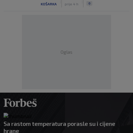
|
|
0
KOŠARKA
prije 4 h
Oglas
Sa rastom temperatura porasle su i cijene
hrane