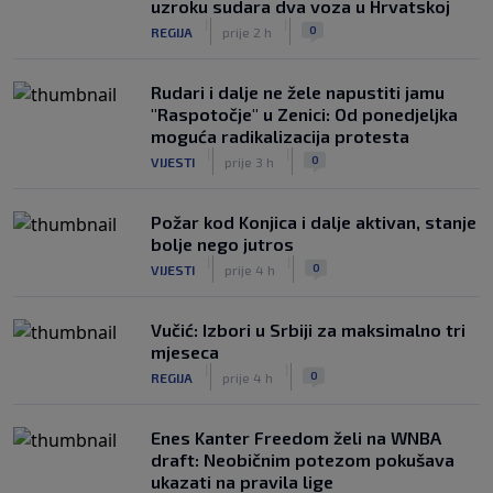
uzroku sudara dva voza u Hrvatskoj
|
|
0
REGIJA
prije 2 h
Rudari i dalje ne žele napustiti jamu
"Raspotočje" u Zenici: Od ponedjeljka
moguća radikalizacija protesta
|
|
0
VIJESTI
prije 3 h
Požar kod Konjica i dalje aktivan, stanje
bolje nego jutros
|
|
0
VIJESTI
prije 4 h
Vučić: Izbori u Srbiji za maksimalno tri
mjeseca
|
|
0
REGIJA
prije 4 h
Enes Kanter Freedom želi na WNBA
draft: Neobičnim potezom pokušava
ukazati na pravila lige