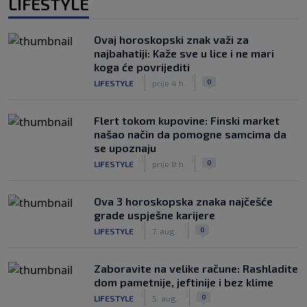
LIFESTYLE
Ovaj horoskopski znak važi za
najbahatiji: Kaže sve u lice i ne mari
koga će povrijediti
|
|
0
LIFESTYLE
prije 4 h
Flert tokom kupovine: Finski market
našao način da pomogne samcima da
se upoznaju
|
|
0
LIFESTYLE
prije 8 h
Ova 3 horoskopska znaka najčešće
grade uspješne karijere
|
|
0
LIFESTYLE
7. aug.
Zaboravite na velike račune: Rashladite
dom pametnije, jeftinije i bez klime
|
|
0
LIFESTYLE
5. aug.