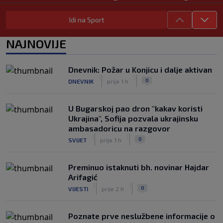
gubitka Lionela Messija
|
|
0
NOGOMET
prije 3 h
Idi na Sport
WNBA igračice odgovorile Kanteru
NAJNOVIJE
nakon provokacije: "Nećemo biti
politički pijuni"
|
|
0
KOŠARKA
prije 3 h
Dnevnik: Požar u Konjicu i dalje aktivan
|
|
0
DNEVNIK
prije 1 h
Infantino nekada poručivao: "Novac
FIFA-e je vaš novac", danas se suočava
s najvećom krizom
U Bugarskoj pao dron "kakav koristi
|
|
0
NOGOMET
prije 4 h
Ukrajina", Sofija pozvala ukrajinsku
ambasadoricu na razgovor
|
|
0
SVIJET
prije 1 h
Preminuo istaknuti bh. novinar Hajdar
Arifagić
|
|
0
VIJESTI
prije 2 h
Poznate prve neslužbene informacije o