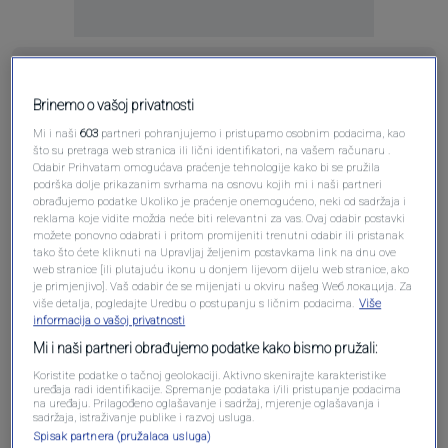
Brinemo o vašoj privatnosti
Mi i naši
603
partneri pohranjujemo i pristupamo osobnim podacima, kao
što su pretraga web stranica ili lični identifikatori, na vašem računaru .
Odabir Prihvatam omogućava praćenje tehnologije kako bi se pružila
podrška dolje prikazanim svrhama na osnovu kojih mi i naši partneri
Pošalji
obrađujemo podatke Ukoliko je praćenje onemogućeno, neki od sadržaja i
reklama koje vidite možda neće biti relevantni za vas. Ovaj odabir postavki
možete ponovno odabrati i pritom promijeniti trenutni odabir ili pristanak
tako što ćete kliknuti na Upravljaj željenim postavkama link na dnu ove
web stranice [ili plutajuću ikonu u donjem lijevom dijelu web stranice, ako
je primjenjivo]. Vaš odabir će se mijenjati u okviru našeg Wеб локација. Za
više detalja, pogledajte Uredbu o postupanju s ličnim podacima.
Više
Pošalji komentar
informacija o vašoj privatnosti
Mi i naši partneri obrađujemo podatke kako bismo pružali:
Koristite podatke o tačnoj geolokaciji. Aktivno skenirajte karakteristike
uređaja radi identifikacije. Spremanje podataka i/ili pristupanje podacima
na uređaju. Prilagođeno oglašavanje i sadržaj, mjerenje oglašavanja i
sadržaja, istraživanje publike i razvoj usluga.
Spisak partnera (pružalaca usluga)
Pre 2 meseci