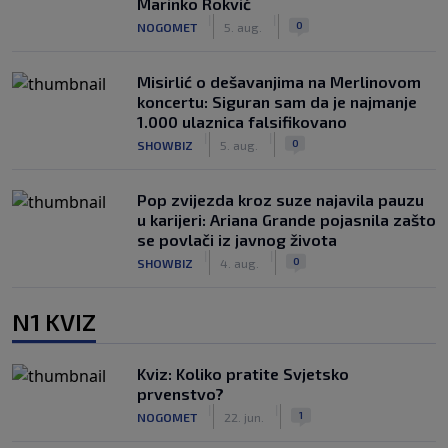
Marinko Rokvić
|
|
0
NOGOMET
5. aug.
Misirlić o dešavanjima na Merlinovom
koncertu: Siguran sam da je najmanje
1.000 ulaznica falsifikovano
|
|
0
SHOWBIZ
5. aug.
Pop zvijezda kroz suze najavila pauzu
u karijeri: Ariana Grande pojasnila zašto
se povlači iz javnog života
|
|
0
SHOWBIZ
4. aug.
N1 KVIZ
Kviz: Koliko pratite Svjetsko
prvenstvo?
|
|
1
NOGOMET
22. jun.