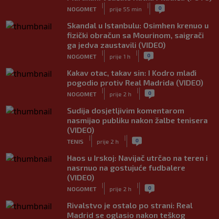
|
|
0
NOGOMET
prije 55 min
Skandal u Istanbulu: Osimhen krenuo u
fizički obračun sa Mourinom, saigrači
ga jedva zaustavili (VIDEO)
|
|
0
NOGOMET
prije 1 h
Kakav otac, takav sin: I Kodro mlađi
pogodio protiv Real Madrida (VIDEO)
|
|
0
NOGOMET
prije 2 h
Sudija dosjetljivim komentarom
nasmijao publiku nakon žalbe tenisera
(VIDEO)
|
|
0
TENIS
prije 2 h
Haos u Irskoj: Navijač utrčao na teren i
nasrnuo na gostujuće fudbalere
(VIDEO)
|
|
0
NOGOMET
prije 2 h
Rivalstvo je ostalo po strani: Real
Madrid se oglasio nakon teškog