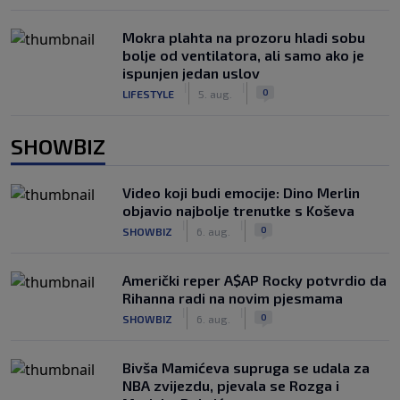
Mokra plahta na prozoru hladi sobu
bolje od ventilatora, ali samo ako je
ispunjen jedan uslov
|
|
0
LIFESTYLE
5. aug.
SHOWBIZ
Video koji budi emocije: Dino Merlin
objavio najbolje trenutke s Koševa
|
|
0
SHOWBIZ
6. aug.
Američki reper A$AP Rocky potvrdio da
Rihanna radi na novim pjesmama
|
|
0
SHOWBIZ
6. aug.
Bivša Mamićeva supruga se udala za
NBA zvijezdu, pjevala se Rozga i