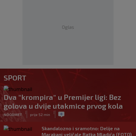
Oglas
SPORT
Dva "krompira" u Premijer ligi: Bez
golova u dvije utakmice prvog kola
|
|
0
NOGOMET
prije 52 min
Skandalozno i sramotno: Delije na
Marakani veličale Ratka Mladića (FOTO)