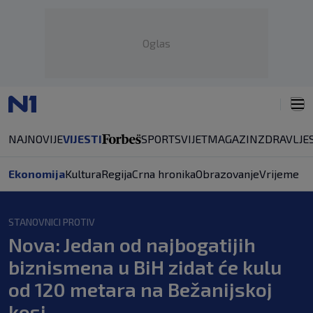
Oglas
NAJNOVIJE
VIJESTI
SPORT
SVIJET
MAGAZIN
ZDRAVLJE
Ekonomija
Kultura
Regija
Crna hronika
Obrazovanje
Vrijeme
STANOVNICI PROTIV
Nova: Jedan od najbogatijih
biznismena u BiH zidat će kulu
od 120 metara na Bežanijskoj
kosi