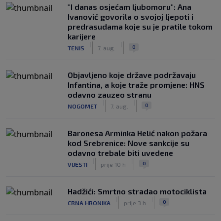
"I danas osjećam ljubomoru": Ana
Ivanović govorila o svojoj ljepoti i
predrasudama koje su je pratile tokom
karijere
|
|
0
TENIS
7. aug.
Objavljeno koje države podržavaju
Infantina, a koje traže promjene: HNS
odavno zauzeo stranu
|
|
0
NOGOMET
7. aug.
Baronesa Arminka Helić nakon požara
kod Srebrenice: Nove sankcije su
odavno trebale biti uvedene
|
|
0
VIJESTI
prije 10 h
Hadžići: Smrtno stradao motociklista
|
|
0
CRNA HRONIKA
prije 3 h