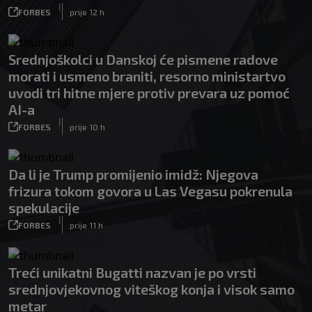
|
FORBES
prije 12 h
Srednjoškolci u Danskoj će pismene radove
morati i usmeno braniti, resorno ministartvo
uvodi tri hitne mjere protiv prevara uz pomoć
AI-a
|
FORBES
prije 10 h
Da li je Trump promijenio imidž: Njegova
frizura tokom govora u Las Vegasu pokrenula
spekulacije
|
FORBES
prije 11 h
Treći unikatni Bugatti nazvan je po vrsti
srednjovjekovnog viteškog konja i visok samo
metar