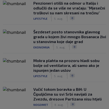
Penzioneri otišli na odmor u Italiju i
odlučili da se više ne vraćaju: "Mjesečni
troškovi su nam skresani na trećinu"
|
|
0
LIFESTYLE
5. aug.
Šezdeset posto stanovnika glavnog
grada u kojem živi mnogo Bosanaca živi
u stanovima koje daje grad
|
|
0
EKONOMIJA
5. aug.
Mokra plahta na prozoru hladi sobu
bolje od ventilatora, ali samo ako je
ispunjen jedan uslov
|
|
0
LIFESTYLE
5. aug.
Vučić tokom boravka u BiH: U
Čipuljićima su svi Srbi navijali za
Zvezdu, dresove Partizana nisu htjeli
|
|
0
NOGOMET
6. aug.