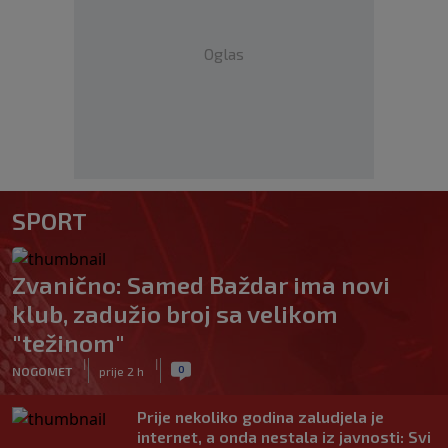
Oglas
SPORT
Zvanično: Samed Baždar ima novi
klub, zadužio broj sa velikom
"težinom"
|
|
0
NOGOMET
prije 2 h
Prije nekoliko godina zaludjela je
internet, a onda nestala iz javnosti: Svi