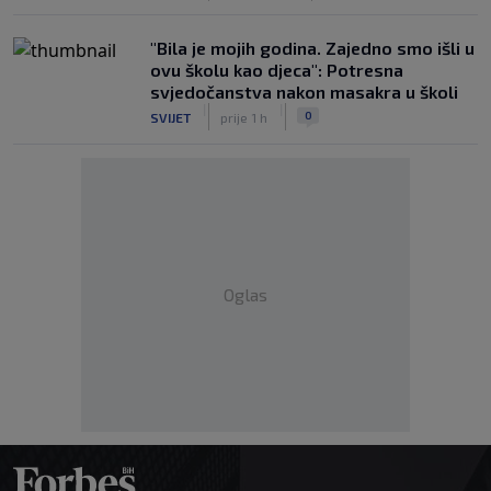
"Bila je mojih godina. Zajedno smo išli u
ovu školu kao djeca": Potresna
svjedočanstva nakon masakra u školi
|
|
0
SVIJET
prije 1 h
Oglas