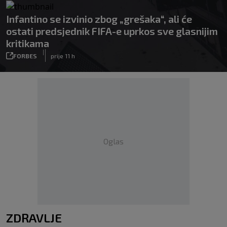
Infantino se izvinio zbog „grešaka“, ali će
ostati predsjednik FIFA-e uprkos sve glasnijim
kritikama
|
FORBES
prije 11 h
Oglas
ZDRAVLJE