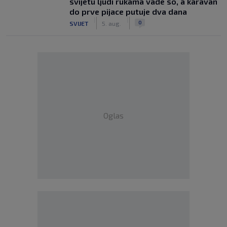
svijetu ljudi rukama vade so, a karavan
do prve pijace putuje dva dana
|
|
0
SVIJET
5. aug.
Oglas