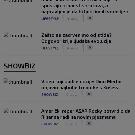
spuštaju trinaest spratova, a
napravljen je da bi ljudi imali vode ljeti
|
|
0
LIFESTYLE
4. aug.
Zašto se zacrvenimo od stida?
Odgovor krije ljudska evolucija
|
|
0
LIFESTYLE
4. aug.
SHOWBIZ
Video koji budi emocije: Dino Merlin
objavio najbolje trenutke s Koševa
|
|
0
SHOWBIZ
6. aug.
Američki reper A$AP Rocky potvrdio da
Rihanna radi na novim pjesmama
|
|
0
SHOWBIZ
6. aug.