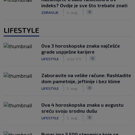
indeks? Ovdje je sve što trebate znati
|
|
0
ZDRAVLJE
4. aug.
LIFESTYLE
Ova 3 horoskopska znaka najčešće
grade uspješne karijere
|
|
0
LIFESTYLE
prije 11 h
Zaboravite na velike račune: Rashladite
dom pametnije, jeftinije i bez klime
|
|
0
LIFESTYLE
5. aug.
Ova 4 horoskopska znaka u avgustu
sreću svoju srodnu dušu
|
|
0
LIFESTYLE
5. aug.
Bunar imа 3.500 stepenica koje se