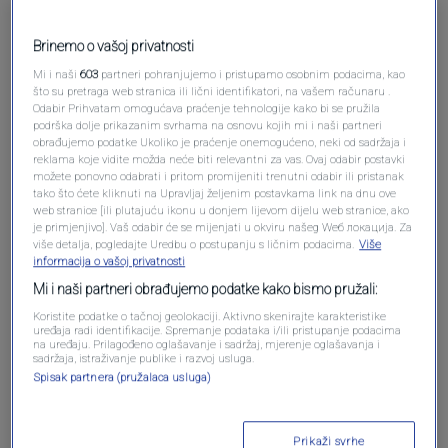
Brinemo o vašoj privatnosti
Mi i naši
603
partneri pohranjujemo i pristupamo osobnim podacima, kao
što su pretraga web stranica ili lični identifikatori, na vašem računaru .
Odabir Prihvatam omogućava praćenje tehnologije kako bi se pružila
podrška dolje prikazanim svrhama na osnovu kojih mi i naši partneri
obrađujemo podatke Ukoliko je praćenje onemogućeno, neki od sadržaja i
reklama koje vidite možda neće biti relevantni za vas. Ovaj odabir postavki
možete ponovno odabrati i pritom promijeniti trenutni odabir ili pristanak
Oglas
tako što ćete kliknuti na Upravljaj željenim postavkama link na dnu ove
web stranice [ili plutajuću ikonu u donjem lijevom dijelu web stranice, ako
je primjenjivo]. Vaš odabir će se mijenjati u okviru našeg Wеб локација. Za
više detalja, pogledajte Uredbu o postupanju s ličnim podacima.
Više
informacija o vašoj privatnosti
Mi i naši partneri obrađujemo podatke kako bismo pružali:
Koristite podatke o tačnoj geolokaciji. Aktivno skenirajte karakteristike
uređaja radi identifikacije. Spremanje podataka i/ili pristupanje podacima
na uređaju. Prilagođeno oglašavanje i sadržaj, mjerenje oglašavanja i
sadržaja, istraživanje publike i razvoj usluga.
Spisak partnera (pružalaca usluga)
Oglas
Prikaži svrhe