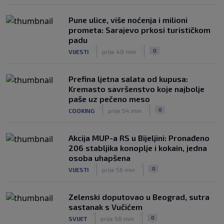
Pune ulice, više noćenja i milioni
prometa: Sarajevo prkosi turističkom
padu
|
|
0
VIJESTI
prije 48 min
Prefina ljetna salata od kupusa:
Kremasto savršenstvo koje najbolje
paše uz pečeno meso
|
|
0
COOKING
prije 54 min
Akcija MUP-a RS u Bijeljini: Pronađeno
206 stabljika konoplje i kokain, jedna
osoba uhapšena
|
|
0
VIJESTI
prije 56 min
Zelenski doputovao u Beograd, sutra
sastanak s Vučićem
|
|
0
SVIJET
prije 58 min