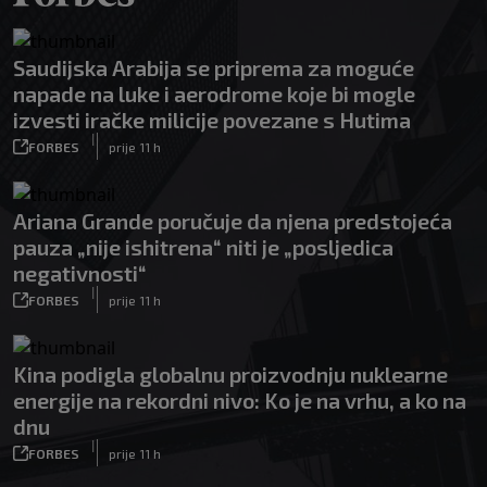
Saudijska Arabija se priprema za moguće
napade na luke i aerodrome koje bi mogle
izvesti iračke milicije povezane s Hutima
|
FORBES
prije 11 h
Ariana Grande poručuje da njena predstojeća
pauza „nije ishitrena“ niti je „posljedica
negativnosti“
|
FORBES
prije 11 h
Kina podigla globalnu proizvodnju nuklearne
energije na rekordni nivo: Ko je na vrhu, a ko na
dnu
|
FORBES
prije 11 h