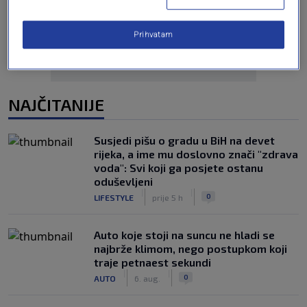
Prihvatam
NAJČITANIJE
Susjedi pišu o gradu u BiH na devet
rijeka, a ime mu doslovno znači "zdrava
voda": Svi koji ga posjete ostanu
oduševljeni
|
|
0
LIFESTYLE
prije 5 h
Auto koje stoji na suncu ne hladi se
najbrže klimom, nego postupkom koji
traje petnaest sekundi
|
|
0
AUTO
6. aug.