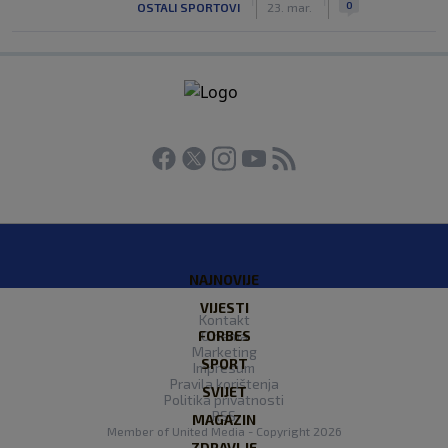
0
OSTALI SPORTOVI
23. mar.
NAJNOVIJE
VIJESTI
Kontakt
FORBES
O nama
Marketing
SPORT
Impresum
Pravila korištenja
SVIJET
Politika privatnosti
RSS
MAGAZIN
Member of
United Media
- Copyright 2026
ZDRAVLJE