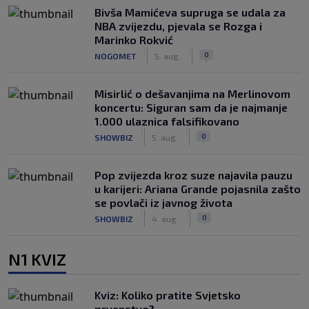
Bivša Mamićeva supruga se udala za
NBA zvijezdu, pjevala se Rozga i
Marinko Rokvić
|
|
0
NOGOMET
5. aug.
Misirlić o dešavanjima na Merlinovom
koncertu: Siguran sam da je najmanje
1.000 ulaznica falsifikovano
|
|
0
SHOWBIZ
5. aug.
Pop zvijezda kroz suze najavila pauzu
u karijeri: Ariana Grande pojasnila zašto
se povlači iz javnog života
|
|
0
SHOWBIZ
4. aug.
N1 KVIZ
Kviz: Koliko pratite Svjetsko
prvenstvo?