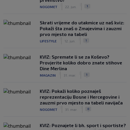
|
|
1
NOGOMET
22. jun.
Skrati vrijeme do utakmice uz naš kviz:
Pokaži šta znaš o Zmajevima i zauzmi
prvo mjesto na tabeli
|
|
1
LIFESTYLE
12. jun.
KVIZ: Spremate li se za Koševo?
Provjerite koliko dobro znate stihove
Dine Merlina
|
|
1
MAGAZIN
31. mar.
KVIZ: Pokaži koliko poznaješ
reprezentaciju Bosne i Hercegovine i
zauzmi prvo mjesto na tabeli navijača
|
|
0
NOGOMET
31. mar.
KVIZ: Poznajete li bh. sport i sportiste?
|
|