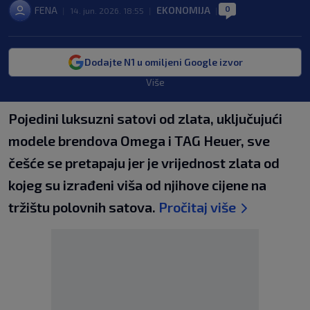
0
FENA
EKONOMIJA
|
14. jun. 2026. 18:55
|
|
Dodajte N1 u omiljeni Google izvor
Više
Pojedini luksuzni satovi od zlata, uključujući
modele brendova Omega i TAG Heuer, sve
češće se pretapaju jer je vrijednost zlata od
kojeg su izrađeni viša od njihove cijene na
tržištu polovnih satova.
Pročitaj više