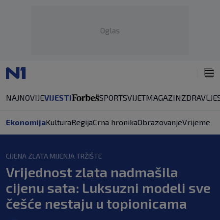
Oglas
NAJNOVIJE
VIJESTI
SPORT
SVIJET
MAGAZIN
ZDRAVLJE
Ekonomija
Kultura
Regija
Crna hronika
Obrazovanje
Vrijeme
CIJENA ZLATA MIJENJA TRŽIŠTE
Vrijednost zlata nadmašila
cijenu sata: Luksuzni modeli sve
češće nestaju u topionicama