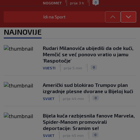
|
|
0
NOGOMET
prije 3 h
FS Norveške poručio Infantinu: Odlazi,
Idi na Sport
odmah!
|
|
0
NOGOMET
prije 3 h
NAJNOVIJE
Bila je sportska zvijezda, a onda otišla
u penziju: Sada oduševila akrobacijama
Rudari Milanovića ubijedili da ode kući,
u bikiniju (FOTO+VIDEO)
Memčić se već ponovo vratio u jamu
|
|
0
OSTALI SPORTOVI
prije 4 h
'Raspotočje'
|
|
0
VIJESTI
prije 5 min
Američki sud blokirao Trumpov plan
izgradnje plesne dvorane u Bijeloj kući
|
|
0
SVIJET
prije 44 min
Bijela kuća razbjesnila fanove Marvela,
Spider-Manom promovirali
deportacije: Sramim se!
|
|
0
SVIJET
prije 45 min