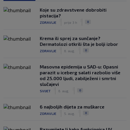
Koje su zdravstvene dobrobiti
pistacija?
|
|
0
ZDRAVLJE
prije 3 h
Krema ili sprej za sunčanje?
Dermatolozi otkrili šta je bolji izbor
|
|
0
ZDRAVLJE
6. aug.
Masovna epidemija u SAD-u: Opasni
parazit u iceberg salati razbolio više
od 25.000 ljudi, zabilježeni i smrtni
slučajevi
|
|
0
SVIJET
6. aug.
6 najboljih dijeta za muškarce
|
|
0
ZDRAVLJE
5. aug.
Razumijete li kako funkcionira UV