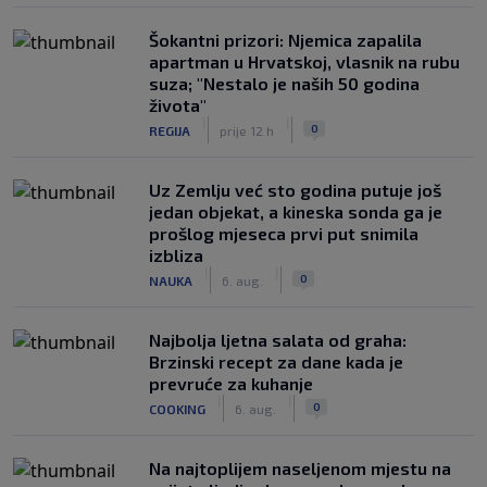
Šokantni prizori: Njemica zapalila
apartman u Hrvatskoj, vlasnik na rubu
suza; "Nestalo je naših 50 godina
života"
|
|
0
REGIJA
prije 12 h
Uz Zemlju već sto godina putuje još
jedan objekat, a kineska sonda ga je
prošlog mjeseca prvi put snimila
izbliza
|
|
0
NAUKA
6. aug.
Najbolja ljetna salata od graha:
Brzinski recept za dane kada je
prevruće za kuhanje
|
|
0
COOKING
6. aug.
Na najtoplijem naseljenom mjestu na