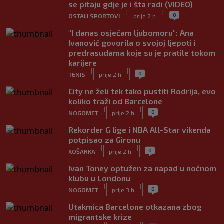
se pitaju gdje je i šta radi (VIDEO)
|
|
0
OSTALI SPORTOVI
prije 2 h
"I danas osjećam ljubomoru": Ana
Ivanović govorila o svojoj ljepoti i
predrasudama koje su je pratile tokom
karijere
|
|
0
TENIS
prije 2 h
City ne želi tek tako pustiti Rodrija, evo
koliko traži od Barcelone
|
|
0
NOGOMET
prije 2 h
Rekorder G lige i NBA All-Star vikenda
potpisao za Gironu
|
|
0
KOŠARKA
prije 2 h
Ivan Toney optužen za napad u noćnom
klubu u Londonu
|
|
0
NOGOMET
prije 3 h
Utakmica Barcelone otkazana zbog
migrantske krize