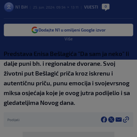
0
N1 BiH
VIJESTI
|
25. jun. 2024. 09:54
>
13:11
|
|
Dodajte N1 u omiljeni Google izvor
Više
Predstava Enisa Bešlagića "Da sam ja neko" Ii
dalje puni bh. i regionalne dvorane. Svoj
životni put Bešlagić priča kroz iskrenu i
autentičnu priču, punu emocija i svojevrsnog
miksa osjećaja koje je ovog jutra podijelio i sa
gledateljima Novog dana.
Podijeli