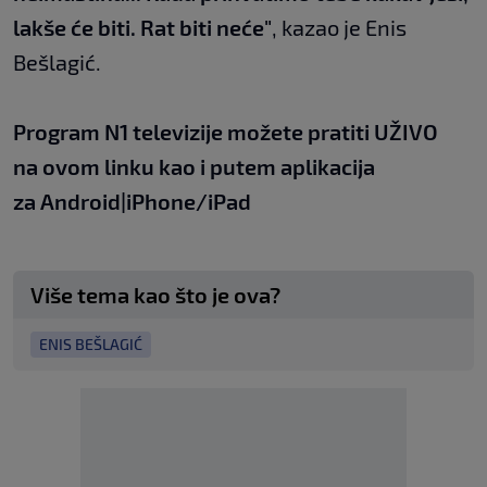
lakše će biti. Rat biti neće"
, kazao je Enis
Bešlagić.
Program N1 televizije možete pratiti UŽIVO
na
ovom linku
kao i putem aplikacija
za
An
droid
|
iPhone/iPad
Više tema kao što je ova?
ENIS BEŠLAGIĆ