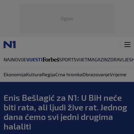
Oglas
NAJNOVIJE
VIJESTI
SPORT
SVIJET
MAGAZIN
ZDRAVLJE
S
Ekonomija
Kultura
Regija
Crna hronika
Obrazovanje
Vrijeme
Enis Bešlagić za N1: U BiH neće
biti rata, ali ljudi žive rat. Jednog
dana ćemo svi jedni drugima
halaliti