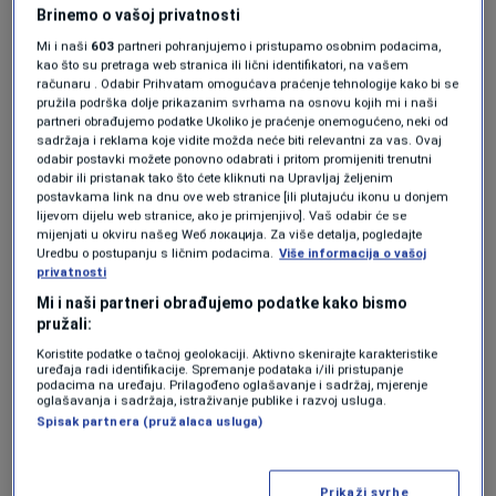
Brinemo o vašoj privatnosti
razgovarate sa komšijom zbog zemlje, sutra
Mi i naši
603
partneri pohranjujemo i pristupamo osobnim podacima,
nećete dati djeci vašoj da komuniciraju. Bitno
kao što su pretraga web stranica ili lični identifikatori, na vašem
računaru . Odabir Prihvatam omogućava praćenje tehnologije kako bi se
je šta djeci ostavljamo u naslijeđe. To mora
pružila podrška dolje prikazanim svrhama na osnovu kojih mi i naši
partneri obrađujemo podatke Ukoliko je praćenje onemogućeno, neki od
biti ljubav. Djeca će konzumirati sve što
sadržaja i reklama koje vidite možda neće biti relevantni za vas. Ovaj
odabir postavki možete ponovno odabrati i pritom promijeniti trenutni
mogu".
odabir ili pristanak tako što ćete kliknuti na Upravljaj željenim
postavkama link na dnu ove web stranice [ili plutajuću ikonu u donjem
lijevom dijelu web stranice, ako je primjenjivo]. Vaš odabir će se
mijenjati u okviru našeg Wеб локација. Za više detalja, pogledajte
No, kako kaže veliki broj ljudi u BiH živi u strahu
Uredbu o postupanju s ličnim podacima.
Više informacija o vašoj
i boje se izraziti svoje mišljenje.
privatnosti
Mi i naši partneri obrađujemo podatke kako bismo
pružali:
"Meni građani dolaze i govore da sam sve
Koristite podatke o tačnoj geolokaciji. Aktivno skenirajte karakteristike
uređaja radi identifikacije. Spremanje podataka i/ili pristupanje
upravu. Svugdje su ljudi u strahu i boje se
podacima na uređaju. Prilagođeno oglašavanje i sadržaj, mjerenje
oglašavanja i sadržaja, istraživanje publike i razvoj usluga.
izraziti svoje mišljenje. To smatram
Spisak partnera (pružalaca usluga)
opravdanim strahom. Sedam godinama sam
bio izoliran. No, ja sam imao alternativu. Imao
Prikaži svrhe