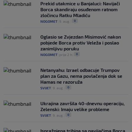
Prekid utakmice u Banjaluci: Navijači
Borca skandiraju osuđenom ratnom
zločincu Ratku Mladiću
0
NOGOMET
|
9. aug.
|
Oglasio se Zvjezdan Misimović nakon
pobjede Borca protiv Veleža i poslao
zanimljivu poruku
0
NOGOMET
|
prije 2 h
|
Netanyahu: Izrael odbacuje Trumpov
plan za Gazu, nema povlačenja dok se
Hamas ne razoruža
0
SVIJET
|
9. aug.
|
Ukrajina završila 40-dnevnu operaciju,
Zelenski: Imaju velike probleme
0
SVIJET
|
9. aug.
|
Ispražnjena tribina sa navijačima Borca