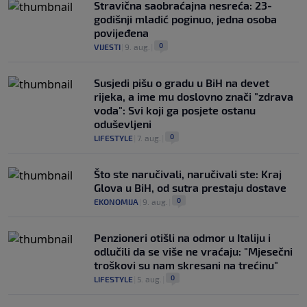
Stravična saobraćajna nesreća: 23-
godišnji mladić poginuo, jedna osoba
povijeđena
0
VIJESTI
|
9. aug.
|
Susjedi pišu o gradu u BiH na devet
rijeka, a ime mu doslovno znači "zdrava
voda": Svi koji ga posjete ostanu
oduševljeni
0
LIFESTYLE
|
7. aug.
|
Što ste naručivali, naručivali ste: Kraj
Glova u BiH, od sutra prestaju dostave
0
EKONOMIJA
|
9. aug.
|
Penzioneri otišli na odmor u Italiju i
odlučili da se više ne vraćaju: "Mjesečni
troškovi su nam skresani na trećinu"
0
LIFESTYLE
|
5. aug.
|