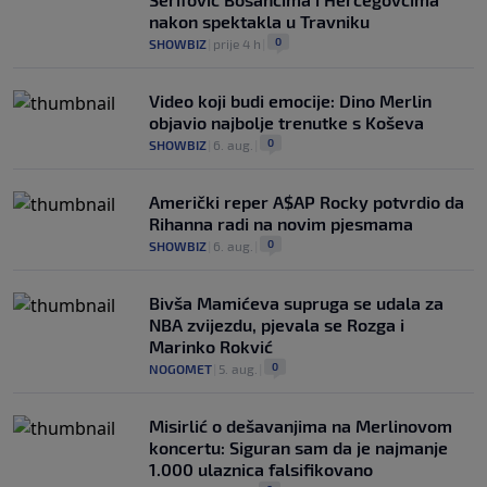
nakon spektakla u Travniku
0
SHOWBIZ
|
prije 4 h
|
Video koji budi emocije: Dino Merlin
objavio najbolje trenutke s Koševa
0
SHOWBIZ
|
6. aug.
|
Američki reper A$AP Rocky potvrdio da
Rihanna radi na novim pjesmama
0
SHOWBIZ
|
6. aug.
|
Bivša Mamićeva supruga se udala za
NBA zvijezdu, pjevala se Rozga i
Marinko Rokvić
0
NOGOMET
|
5. aug.
|
Misirlić o dešavanjima na Merlinovom
koncertu: Siguran sam da je najmanje
1.000 ulaznica falsifikovano