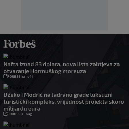
Nafta iznad 83 dolara, nova lista zahtjeva za
otvaranje Hormuškog moreuza
FORBES
|
prije 1 h
Džeko i Modrić na Jadranu grade luksuzni
turistički kompleks, vrijednost projekta skoro
milijardu eura
FORBES
|
8. aug.