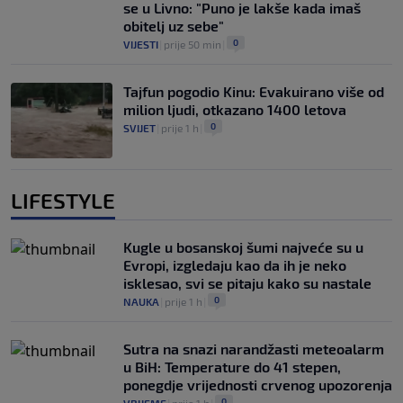
se u Livno: "Puno je lakše kada imaš
obitelj uz sebe"
0
VIJESTI
|
prije 50 min
|
Tajfun pogodio Kinu: Evakuirano više od
milion ljudi, otkazano 1400 letova
0
SVIJET
|
prije 1 h
|
LIFESTYLE
Kugle u bosanskoj šumi najveće su u
Evropi, izgledaju kao da ih je neko
isklesao, svi se pitaju kako su nastale
0
NAUKA
|
prije 1 h
|
Sutra na snazi narandžasti meteoalarm
u BiH: Temperature do 41 stepen,
ponegdje vrijednosti crvenog upozorenja
0
VRIJEME
|
prije 1 h
|