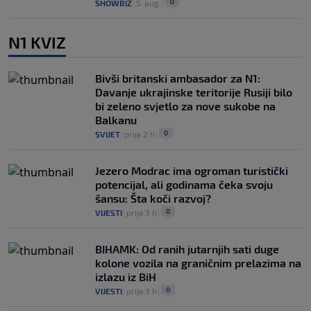
0
SHOWBIZ
|
5. aug.
|
N1 KVIZ
Bivši britanski ambasador za N1:
Davanje ukrajinske teritorije Rusiji bilo
bi zeleno svjetlo za nove sukobe na
Balkanu
0
SVIJET
|
prije 2 h
|
Jezero Modrac ima ogroman turistički
potencijal, ali godinama čeka svoju
šansu: Šta koči razvoj?
0
VIJESTI
|
prije 3 h
|
BIHAMK: Od ranih jutarnjih sati duge
kolone vozila na graničnim prelazima na
izlazu iz BiH
0
VIJESTI
|
prije 3 h
|