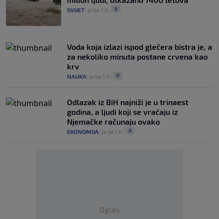
0
SVIJET
|
prije 1 h
|
Voda koja izlazi ispod glečera bistra je, a
za nekoliko minuta postane crvena kao
krv
0
NAUKA
|
prije 1 h
|
Odlazak iz BiH najniži je u trinaest
godina, a ljudi koji se vraćaju iz
Njemačke računaju ovako
0
EKONOMIJA
|
prije 1 h
|
Oglas