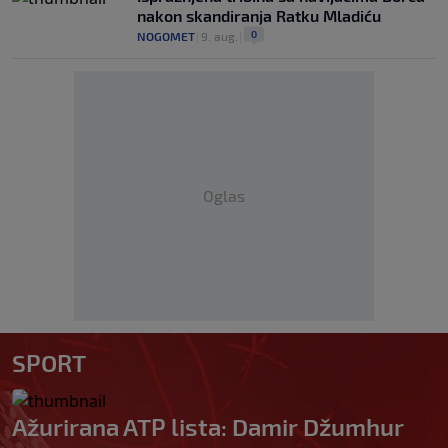
nakon skandiranja Ratku Mladiću
0
NOGOMET
|
9. aug.
|
Oglas
SPORT
Ažurirana ATP lista: Damir Džumhur