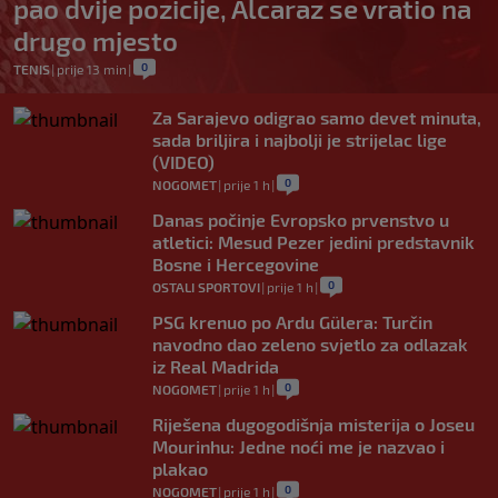
pao dvije pozicije, Alcaraz se vratio na
drugo mjesto
0
TENIS
|
prije 13 min
|
Za Sarajevo odigrao samo devet minuta,
sada briljira i najbolji je strijelac lige
(VIDEO)
0
NOGOMET
|
prije 1 h
|
Danas počinje Evropsko prvenstvo u
atletici: Mesud Pezer jedini predstavnik
Bosne i Hercegovine
0
OSTALI SPORTOVI
|
prije 1 h
|
PSG krenuo po Ardu Gülera: Turčin
navodno dao zeleno svjetlo za odlazak
iz Real Madrida
0
NOGOMET
|
prije 1 h
|
Riješena dugogodišnja misterija o Joseu
Mourinhu: Jedne noći me je nazvao i
plakao
0
NOGOMET
|
prije 1 h
|