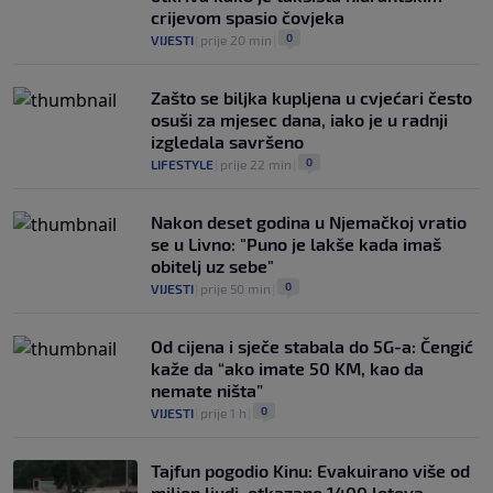
crijevom spasio čovjeka
0
VIJESTI
|
prije 20 min
|
Zašto se biljka kupljena u cvjećari često
osuši za mjesec dana, iako je u radnji
izgledala savršeno
0
LIFESTYLE
|
prije 22 min
|
Nakon deset godina u Njemačkoj vratio
se u Livno: "Puno je lakše kada imaš
obitelj uz sebe"
0
VIJESTI
|
prije 50 min
|
Od cijena i sječe stabala do 5G-a: Čengić
kaže da “ako imate 50 KM, kao da
nemate ništa”
0
VIJESTI
|
prije 1 h
|
Tajfun pogodio Kinu: Evakuirano više od
milion ljudi, otkazano 1400 letova