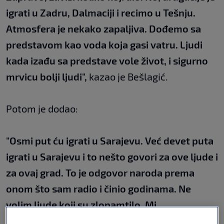
igrati u Zadru, Dalmaciji i recimo u Tešnju.
Atmosfera je nekako zapaljiva. Dođemo sa
predstavom kao voda koja gasi vatru. Ljudi
kada izađu sa predstave vole život, i sigurno
mrvicu bolji ljudi",
kazao je Bešlagić.
Potom je dodao:
"Osmi put ću igrati u Sarajevu. Već devet puta
igrati u Sarajevu i to nešto govori za ove ljude i
za ovaj grad. To je odgovor naroda prema
onom što sam radio i činio godinama. Ne
volim ljude koji su zlopamtilo. Mi
naslijeđujemo i mržnju i ljubav. Ukoliko ne