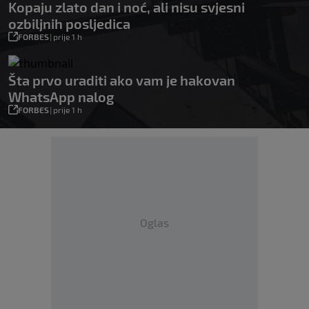
Kopaju zlato dan i noć, ali nisu svjesni
ozbiljnih posljedica
FORBES
|
prije 1 h
Šta prvo uraditi ako vam je hakovan
WhatsApp nalog
FORBES
|
prije 1 h
Oglas