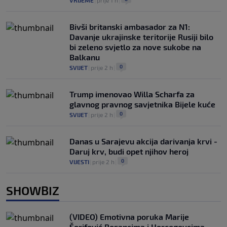
Bivši britanski ambasador za N1:
Davanje ukrajinske teritorije Rusiji bilo
bi zeleno svjetlo za nove sukobe na
Balkanu
0
SVIJET
|
prije 2 h
|
Trump imenovao Willa Scharfa za
glavnog pravnog savjetnika Bijele kuće
0
SVIJET
|
prije 2 h
|
Danas u Sarajevu akcija darivanja krvi -
Daruj krv, budi opet njihov heroj
0
VIJESTI
|
prije 2 h
|
SHOWBIZ
(VIDEO) Emotivna poruka Marije
Šerifović Bosancima i Hercegovcima