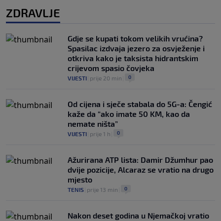
ZDRAVLJE
Gdje se kupati tokom velikih vrućina?
Spasilac izdvaja jezero za osvježenje i
otkriva kako je taksista hidrantskim
crijevom spasio čovjeka
0
VIJESTI
|
prije 20 min
|
Od cijena i sječe stabala do 5G-a: Čengić
kaže da “ako imate 50 KM, kao da
nemate ništa”
0
VIJESTI
|
prije 1 h
|
Ažurirana ATP lista: Damir Džumhur pao
dvije pozicije, Alcaraz se vratio na drugo
mjesto
0
TENIS
|
prije 13 min
|
Nakon deset godina u Njemačkoj vratio