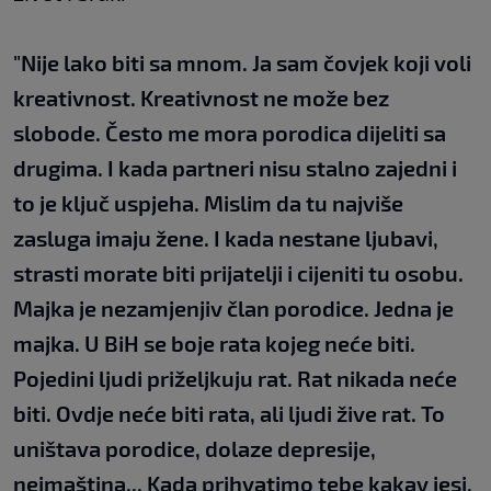
"Nije lako biti sa mnom. Ja sam čovjek koji voli
kreativnost. Kreativnost ne može bez
slobode. Često me mora porodica dijeliti sa
drugima. I kada partneri nisu stalno zajedni i
to je ključ uspjeha. Mislim da tu najviše
zasluga imaju žene. I kada nestane ljubavi,
strasti morate biti prijatelji i cijeniti tu osobu.
Majka je nezamjenjiv član porodice. Jedna je
majka. U BiH se boje rata kojeg neće biti.
Pojedini ljudi priželjkuju rat. Rat nikada neće
biti. Ovdje neće biti rata, ali ljudi žive rat. To
uništava porodice, dolaze depresije,
neimaština... Kada prihvatimo tebe kakav jesi,