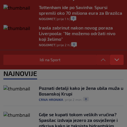
Tottenham ide po Savinha: Spursi
spremili oko 70 miliona eura za Brazilca
0
NOGOMET
|
prije 1 h
|
Iraola zabrinut nakon novog poraza
Liverpoola: "Ne možemo održati nivo
koji želimo"
0
NOGOMET
|
prije 2 h
|
Vlahović pred velikom odlukom:
Beşiktaş mu nudi 10 miliona eura po
Idi na Sport
sezoni
0
NOGOMET
|
prije 2 h
|
NAJNOVIJE
Kako je Gianni Infantino uspio uništiti
Mundijal: Od fudbala do Trumpa,
Poznati detalji kako je žena ubila muža u
milijardi i rata s UEFA-om
Bosanskoj Krupi
0
NOGOMET
|
prije 3 h
|
0
CRNA HRONIKA
|
prije 2 min
|
Gdje se kupati tokom velikih vrućina?
Spasilac izdvaja jezero za osvježenje i
otkriva kako je taksista hidrantskim