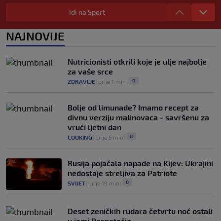
poručuju: Ako treba, neka bude bojkot
Idi na Sport
0
NOGOMET
|
7. aug.
|
Zvanično: Samed Baždar ima novi klub,
NAJNOVIJE
zadužio broj sa velikom "težinom"
0
NOGOMET
|
7. aug.
|
Nutricionisti otkrili koje je ulje najbolje
za vaše srce
0
ZDRAVLJE
|
prije 1 min
|
Bolje od limunade? Imamo recept za
divnu verziju malinovaca - savršenu za
vrući ljetni dan
0
COOKING
|
prije 5 min
|
Rusija pojačala napade na Kijev: Ukrajini
nedostaje streljiva za Patriote
0
SVIJET
|
prije 19 min
|
Deset zeničkih rudara četvrtu noć ostali
u jami Raspotočje