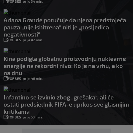
FORBES
|
prije 34 min.
Ariana Grande poručuje da njena predstojeća
pauza „nije ishitrena“ niti je „posljedica
negativnosti“
FORBES
|
prije 42 min.
Kina podigla globalnu proizvodnju nuklearne
energije na rekordni nivo: Ko je na vrhu, a ko
na dnu
FORBES
|
prije 46 min.
Infantino se izvinio zbog „grešaka“, ali će
ostati predsjednik FIFA-e uprkos sve glasnijim
kritikama
FORBES
|
prije 50 min.