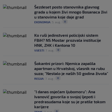
Šezdeset posto stanovnika glavnog
grada u kojem živi mnogo Bosanaca živi
u stanovima koje daje grad
0
EKONOMIJA
|
5. aug.
|
Ko ruši jedinstveni policijski sistem
FBiH? NS Mostar prozvala institucije
HNK, ZHK i Kantona 10
0
VIJESTI
|
7. aug.
|
Šokantni prizori: Njemica zapalila
apartman u Hrvatskoj, vlasnik na rubu
suza; "Nestalo je naših 50 godina života"
0
REGIJA
|
7. aug.
|
"I danas osjećam ljubomoru": Ana
Ivanović govorila o svojoj ljepoti i
predrasudama koje su je pratile tokom
karijere
0
TENIS
|
7. aug.
|