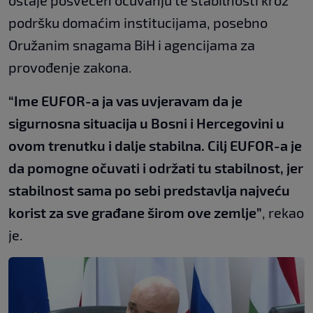
ostaje posvećen očuvanju te stabilnosti kroz
podršku domaćim institucijama, posebno
Oružanim snagama BiH i agencijama za
provođenje zakona.
“Ime EUFOR-a ja vas uvjeravam da je
sigurnosna situacija u Bosni i Hercegovini u
ovom trenutku i dalje stabilna. Cilj EUFOR-a je
da pomogne očuvati i održati tu stabilnost, jer
stabilnost sama po sebi predstavlja najveću
korist za sve građane širom ove zemlje”
, rekao
je.