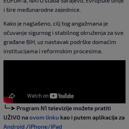
EUFOR-a, NATO štaba Sarajevo, Evropske unije
i šire međunarodne zajednice.
Kako je naglašeno, cilj tog angažmana je
očuvanje sigurnog i stabilnog okruženja za sve
građane BiH, uz nastavak podrške domaćim
institucijama i reformskim procesima.
╰┈➤ Program N1 televizije možete pratiti
UŽIVO na
ovom linku
kao i putem aplikacija za
Android
/
iPhone/iPad