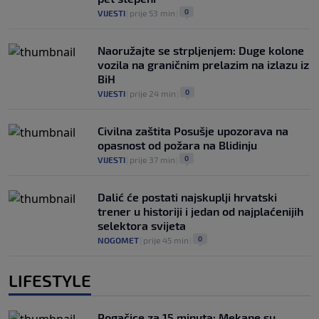
0
VIJESTI
|
prije 53 min
|
Naoružajte se strpljenjem: Duge kolone
vozila na graničnim prelazim na izlazu iz
BiH
0
VIJESTI
|
prije 24 min
|
Civilna zaštita Posušje upozorava na
opasnost od požara na Blidinju
0
VIJESTI
|
prije 37 min
|
Dalić će postati najskuplji hrvatski
trener u historiji i jedan od najplaćenijih
selektora svijeta
0
NOGOMET
|
prije 45 min
|
LIFESTYLE
Pogačice za 15 minuta: Mekane su,