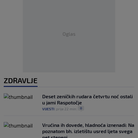
Oglas
ZDRAVLJE
Deset zeničkih rudara četvrtu noć ostali
u jami Raspotočje
0
VIJESTI
|
prije 22 min
|
Vrućina ih dovede, hladnoća iznenadi: Na
poznatom bh. izletištu usred ljeta svega
pet stepeni