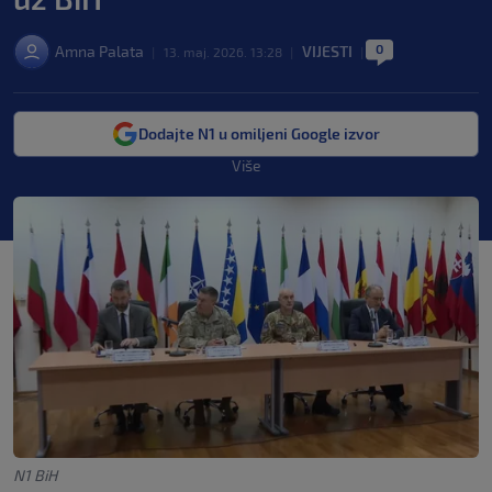
0
Amna Palata
VIJESTI
|
13. maj. 2026. 13:28
|
|
Dodajte N1 u omiljeni Google izvor
Više
N1 BiH