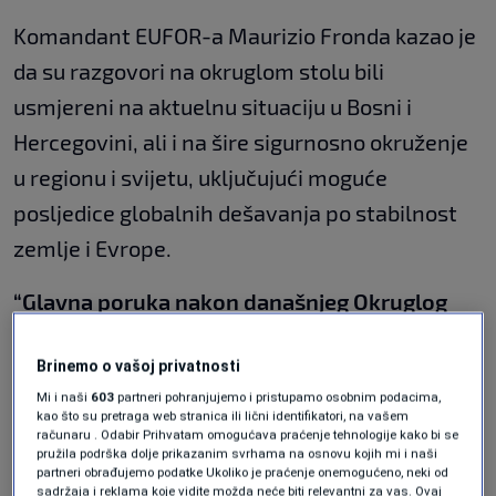
Komandant EUFOR-a Maurizio Fronda kazao je
da su razgovori na okruglom stolu bili
usmjereni na aktuelnu situaciju u Bosni i
Hercegovini, ali i na šire sigurnosno okruženje
u regionu i svijetu, uključujući moguće
posljedice globalnih dešavanja po stabilnost
zemlje i Evrope.
“Glavna poruka nakon današnjeg Okruglog
stola je kako jasna, tako i nedvosmislena.
Brinemo o vašoj privatnosti
Međunarodna zajednica ostaje čvrsto
Mi i naši
603
partneri pohranjujemo i pristupamo osobnim podacima,
ujedinjena u svojoj posvećenosti očuvanju
kao što su pretraga web stranica ili lični identifikatori, na vašem
računaru . Odabir Prihvatam omogućava praćenje tehnologije kako bi se
mira, stabilnosti i sigurnosti u Bosni i
pružila podrška dolje prikazanim svrhama na osnovu kojih mi i naši
partneri obrađujemo podatke Ukoliko je praćenje onemogućeno, neki od
Hercegovini”
, rekao je Fronda.
sadržaja i reklama koje vidite možda neće biti relevantni za vas. Ovaj