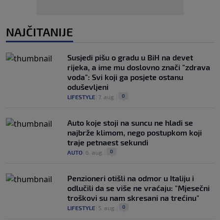
NAJČITANIJE
Susjedi pišu o gradu u BiH na devet
rijeka, a ime mu doslovno znači "zdrava
voda": Svi koji ga posjete ostanu
oduševljeni
0
LIFESTYLE
|
7. aug.
|
Auto koje stoji na suncu ne hladi se
najbrže klimom, nego postupkom koji
traje petnaest sekundi
0
AUTO
|
6. aug.
|
Penzioneri otišli na odmor u Italiju i
odlučili da se više ne vraćaju: "Mjesečni
troškovi su nam skresani na trećinu"
0
LIFESTYLE
|
5. aug.
|