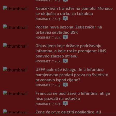
NOGOMET
|
7. aug.
|
Neočekivan transfer na pomolu: Monaco
se uključio u utrku za Lukakua
0
NOGOMET
|
7. aug.
|
Počela nova sezona: Željezničar na
Grbavici savladao BSK
0
NOGOMET
|
7. aug.
|
Objavljeno koje države podržavaju
Infantina, a koje traže promjene: HNS
odavno zauzeo stranu
0
NOGOMET
|
7. aug.
|
UEFA pokreće istragu: Je li Infantino
namjeravao prodati prava na Svjetsko
prvenstvo ispod cijene?
0
NOGOMET
|
7. aug.
|
Francuzi ne podržavaju Infantina, ali ga
nisu pozvali na ostavku
0
NOGOMET
|
7. aug.
|
Žene će prve osjetiti posljedice, ali