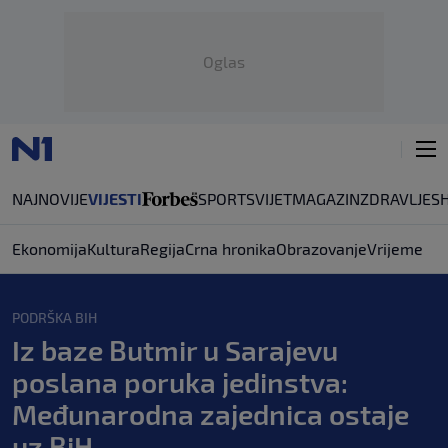
Oglas
NAJNOVIJE
VIJESTI
SPORT
SVIJET
MAGAZIN
ZDRAVLJE
S
Ekonomija
Kultura
Regija
Crna hronika
Obrazovanje
Vrijeme
PODRŠKA BIH
Iz baze Butmir u Sarajevu
poslana poruka jedinstva:
Međunarodna zajednica ostaje
uz BiH