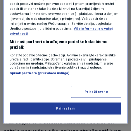
odabir postavki možete ponovno odabrati i pritom promijeniti trenutni
Dodao je da su među temama bile i krize koje
odabir ili pristanak tako što ćete kliknuti na Upravljaj željenim
postavkama link na dnu ove web stranice [ili plutajuću ikonu u donjem
dolaze s Bliskog istoka, pitanje energetske
lijevom dijelu web stranice, ako je primjenjivo]. Vaš odabir će se
mijenjati u okviru našeg Wеб локација. Za više detalja, pogledajte
sigurnosti, migracijski pritisci i hibridne
Uredbu o postupanju s ličnim podacima.
Više informacija o vašoj
privatnosti
prijetnje, uključujući dezinformacije i strane
Mi i naši partneri obrađujemo podatke kako bismo
utjecaje.
pružali:
Koristite podatke o tačnoj geolokaciji. Aktivno skenirajte karakteristike
uređaja radi identifikacije. Spremanje podataka i/ili pristupanje
“Mi također vidimo da pogrešne i lažne
podacima na uređaju. Prilagođeno oglašavanje i sadržaj, mjerenje
oglašavanja i sadržaja, istraživanje publike i razvoj usluga.
informacije, kao i strani utjecaji, mogu težiti
Spisak partnera (pružalaca usluga)
da potkopaju povjerenje javnosti, oslabe
otpornost institucija i doprinesu
Prikaži svrhe
nestabilnosti”
, naveo je Fronda.
Prihvatam
On je poručio da je sigurnosna situacija u Bosni
i Hercegovini trenutno stabilna i da EUFOR