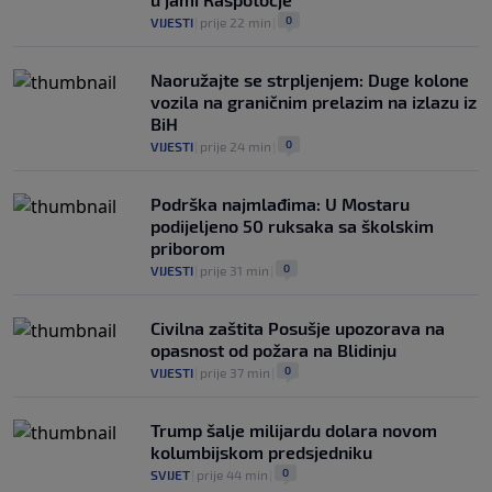
0
VIJESTI
|
prije 22 min
|
Naoružajte se strpljenjem: Duge kolone
vozila na graničnim prelazim na izlazu iz
BiH
0
VIJESTI
|
prije 24 min
|
Podrška najmlađima: U Mostaru
podijeljeno 50 ruksaka sa školskim
priborom
0
VIJESTI
|
prije 31 min
|
Civilna zaštita Posušje upozorava na
opasnost od požara na Blidinju
0
VIJESTI
|
prije 37 min
|
Trump šalje milijardu dolara novom
kolumbijskom predsjedniku
0
SVIJET
|
prije 44 min
|