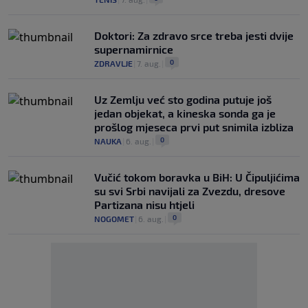
Doktori: Za zdravo srce treba jesti dvije
supernamirnice
0
ZDRAVLJE
|
7. aug.
|
Uz Zemlju već sto godina putuje još
jedan objekat, a kineska sonda ga je
prošlog mjeseca prvi put snimila izbliza
0
NAUKA
|
6. aug.
|
Vučić tokom boravka u BiH: U Čipuljićima
su svi Srbi navijali za Zvezdu, dresove
Partizana nisu htjeli
0
NOGOMET
|
6. aug.
|