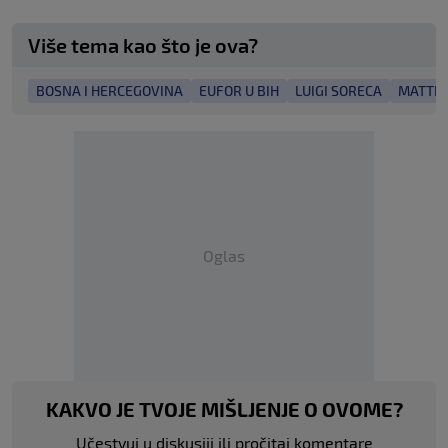
Više tema kao što je ova?
BOSNA I HERCEGOVINA
EUFOR U BIH
LUIGI SORECA
MATTH
Oglas
KAKVO JE TVOJE MIŠLJENJE O OVOME?
Učestvuj u diskusiji ili pročitaj komentare