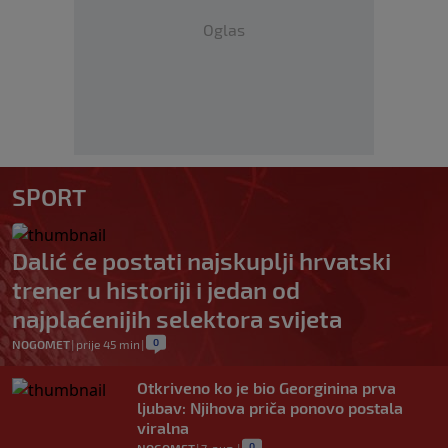
Oglas
SPORT
Dalić će postati najskuplji hrvatski
trener u historiji i jedan od
najplaćenijih selektora svijeta
0
NOGOMET
|
prije 45 min
|
Otkriveno ko je bio Georginina prva
ljubav: Njihova priča ponovo postala
viralna
0