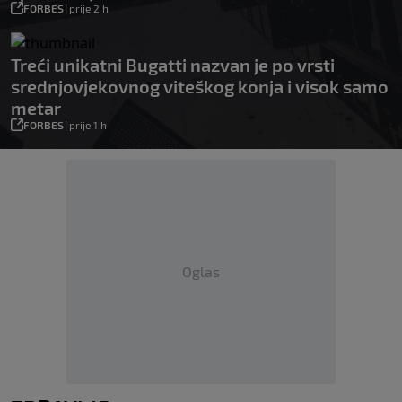
FORBES
|
prije 2 h
Treći unikatni Bugatti nazvan je po vrsti
srednjovjekovnog viteškog konja i visok samo
metar
FORBES
|
prije 1 h
Oglas