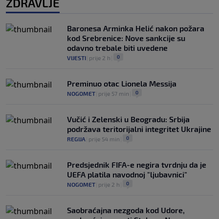
ZDRAVLJE
Baronesa Arminka Helić nakon požara
kod Srebrenice: Nove sankcije su
odavno trebale biti uvedene
0
VIJESTI
|
prije 2 h
|
Preminuo otac Lionela Messija
0
NOGOMET
|
prije 57 min
|
Vučić i Zelenski u Beogradu: Srbija
podržava teritorijalni integritet Ukrajine
0
REGIJA
|
prije 54 min
|
Predsjednik FIFA-e negira tvrdnju da je
UEFA platila navodnoj "ljubavnici"
0
NOGOMET
|
prije 2 h
|
Saobraćajna nezgoda kod Udore,