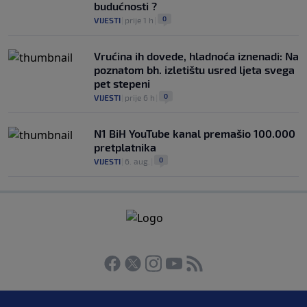
budućnosti ?
0
VIJESTI
|
prije 1 h
|
Vrućina ih dovede, hladnoća iznenadi: Na
poznatom bh. izletištu usred ljeta svega
pet stepeni
0
VIJESTI
|
prije 6 h
|
N1 BiH YouTube kanal premašio 100.000
pretplatnika
0
VIJESTI
|
6. aug.
|