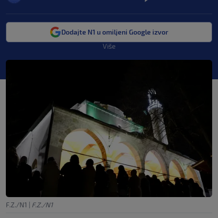
Dodajte N1 u omiljeni Google izvor
Više
F.Z./N1
|
F.Z./N1