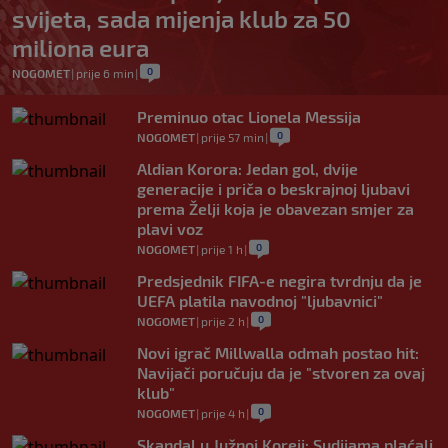
svijeta, sada mijenja klub za 50
miliona eura
0
NOGOMET
|
prije 6 min
|
Preminuo otac Lionela Messija
0
NOGOMET
|
prije 57 min
|
Aldian Korora: Jedan gol, dvije
generacije i priča o beskrajnoj ljubavi
prema Želji koja je obavezan smjer za
plavi voz
0
NOGOMET
|
prije 1 h
|
Predsjednik FIFA-e negira tvrdnju da je
UEFA platila navodnoj "ljubavnici"
0
NOGOMET
|
prije 2 h
|
Novi igrač Millwalla odmah postao hit:
Navijači poručuju da je "stvoren za ovaj
klub"
0
NOGOMET
|
prije 4 h
|
Skandal u Južnoj Koreji: Sudijama plaćali