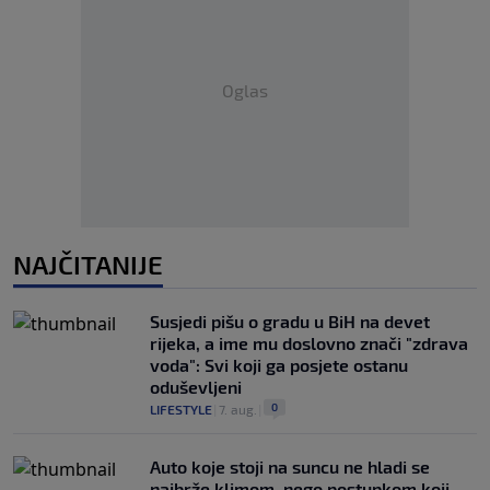
Oglas
NAJČITANIJE
Susjedi pišu o gradu u BiH na devet
rijeka, a ime mu doslovno znači "zdrava
voda": Svi koji ga posjete ostanu
oduševljeni
0
LIFESTYLE
|
7. aug.
|
Auto koje stoji na suncu ne hladi se
najbrže klimom, nego postupkom koji