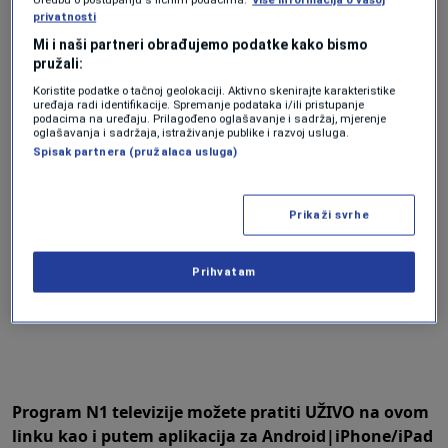
privatnosti
Mi i naši partneri obrađujemo podatke kako bismo
pružali:
Koristite podatke o tačnoj geolokaciji. Aktivno skenirajte karakteristike
uređaja radi identifikacije. Spremanje podataka i/ili pristupanje
podacima na uređaju. Prilagođeno oglašavanje i sadržaj, mjerenje
Program N1 televizije možete pratiti UŽIVO na
ovom
oglašavanja i sadržaja, istraživanje publike i razvoj usluga.
linku
kao i putem aplikacija za
An
droid
|
iPhone/iPad
Spisak partnera (pružalaca usluga)
Prikaži svrhe
Prihvatam
Program N1 televizije možete pratiti UŽIVO na
ovom
linku
kao i putem aplikacija za
An
droid
|
iPhone/iPad