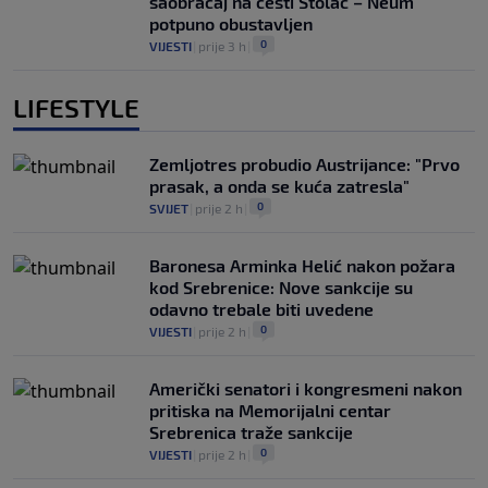
saobraćaj na cesti Stolac – Neum
potpuno obustavljen
0
VIJESTI
|
prije 3 h
|
LIFESTYLE
Zemljotres probudio Austrijance: "Prvo
prasak, a onda se kuća zatresla"
0
SVIJET
|
prije 2 h
|
Baronesa Arminka Helić nakon požara
kod Srebrenice: Nove sankcije su
odavno trebale biti uvedene
0
VIJESTI
|
prije 2 h
|
Američki senatori i kongresmeni nakon
pritiska na Memorijalni centar
Srebrenica traže sankcije
0
VIJESTI
|
prije 2 h
|