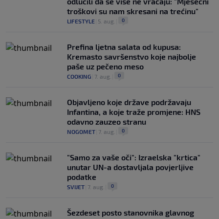
odlučili da se više ne vraćaju: "Mjesečni
troškovi su nam skresani na trećinu"
0
LIFESTYLE
|
5. aug.
|
Prefina ljetna salata od kupusa:
Kremasto savršenstvo koje najbolje
paše uz pečeno meso
0
COOKING
|
7. aug.
|
Objavljeno koje države podržavaju
Infantina, a koje traže promjene: HNS
odavno zauzeo stranu
0
NOGOMET
|
7. aug.
|
"Samo za vaše oči": Izraelska "krtica"
unutar UN-a dostavljala povjerljive
podatke
0
SVIJET
|
7. aug.
|
Šezdeset posto stanovnika glavnog