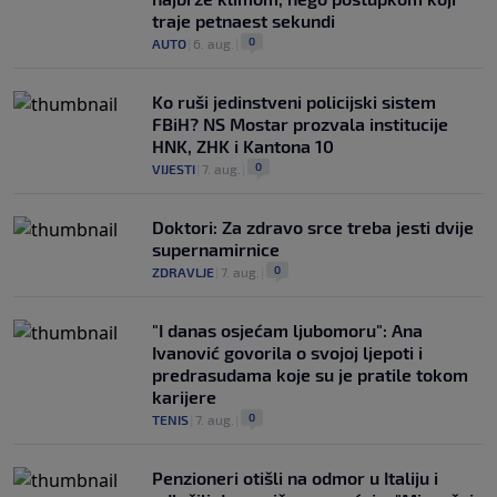
traje petnaest sekundi
0
AUTO
|
6. aug.
|
Ko ruši jedinstveni policijski sistem
FBiH? NS Mostar prozvala institucije
HNK, ZHK i Kantona 10
0
VIJESTI
|
7. aug.
|
Doktori: Za zdravo srce treba jesti dvije
supernamirnice
0
ZDRAVLJE
|
7. aug.
|
"I danas osjećam ljubomoru": Ana
Ivanović govorila o svojoj ljepoti i
predrasudama koje su je pratile tokom
karijere
0
TENIS
|
7. aug.
|
Penzioneri otišli na odmor u Italiju i