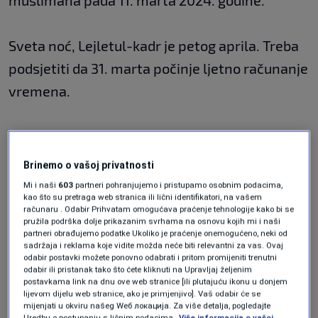
muslimana pada 11. marta 2024. godine.
Sveta noć, Lejletul-kadr je petog aprila. Treba
podsjetiti da 31. marta počinje ljetno računanje
vremena.
Prvi dan Bajrama je u srijedu desetog aprila
2024. godine.
Brinemo o vašoj privatnosti
Mi i naši
603
partneri pohranjujemo i pristupamo osobnim podacima,
kao što su pretraga web stranica ili lični identifikatori, na vašem
Kurban-bajram je 16. juna 2024. godine.
računaru . Odabir Prihvatam omogućava praćenje tehnologije kako bi se
pružila podrška dolje prikazanim svrhama na osnovu kojih mi i naši
partneri obrađujemo podatke Ukoliko je praćenje onemogućeno, neki od
sadržaja i reklama koje vidite možda neće biti relevantni za vas. Ovaj
Više informacija na zvaničnim
stranicama
odabir postavki možete ponovno odabrati i pritom promijeniti trenutni
Islamske zajednice u BiH.
odabir ili pristanak tako što ćete kliknuti na Upravljaj željenim
postavkama link na dnu ove web stranice [ili plutajuću ikonu u donjem
lijevom dijelu web stranice, ako je primjenjivo]. Vaš odabir će se
mijenjati u okviru našeg Wеб локација. Za više detalja, pogledajte
Uredbu o postupanju s ličnim podacima.
Više informacija o vašoj