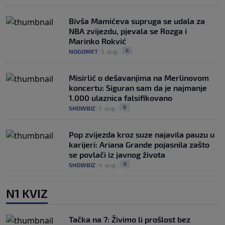
Bivša Mamićeva supruga se udala za
NBA zvijezdu, pjevala se Rozga i
Marinko Rokvić
0
NOGOMET
|
5. aug.
|
Misirlić o dešavanjima na Merlinovom
koncertu: Siguran sam da je najmanje
1.000 ulaznica falsifikovano
0
SHOWBIZ
|
5. aug.
|
Pop zvijezda kroz suze najavila pauzu u
karijeri: Ariana Grande pojasnila zašto
se povlači iz javnog života
0
SHOWBIZ
|
4. aug.
|
N1 KVIZ
Tačka na 7: Živimo li prošlost bez