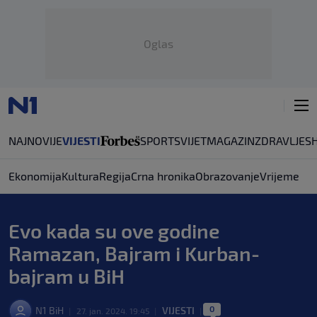
Oglas
NAJNOVIJE
VIJESTI
SPORT
SVIJET
MAGAZIN
ZDRAVLJE
S
Ekonomija
Kultura
Regija
Crna hronika
Obrazovanje
Vrijeme
Evo kada su ove godine
Ramazan, Bajram i Kurban-
bajram u BiH
0
N1 BiH
VIJESTI
|
27. jan. 2024. 19:45
|
|