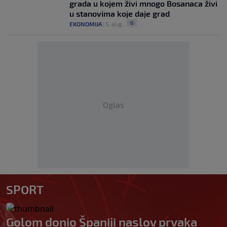
grada u kojem živi mnogo Bosanaca živi
u stanovima koje daje grad
0
EKONOMIJA
|
5. aug.
|
Oglas
SPORT
Golom donio Španiji naslov prvaka