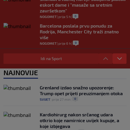
eskort dame i "masaže sa sretnim
završetkom"
0
NOGOMET
|
prije 5 h
|
Barcelona poslala prvu ponudu za
Rodrija, Manchester City traži znatno
više
0
NOGOMET
|
prije 6 h
|
Dalić će postati najskuplji hrvatski
trener u historiji i jedan od najplaćenijih
Idi na Sport
selektora svijeta
0
NOGOMET
|
prije 6 h
|
NAJNOVIJE
Otkriveno ko je bio Georginina prva
ljubav: Njihova priča ponovo postala
Grenland izdao snažno upozorenje:
viralna
Trump opet prijeti preuzimanjem otoka
0
NOGOMET
|
7. aug.
|
0
SVIJET
|
prije 27 min
|
Kardiohirurg nakon srčanog udara
otkrio koje namirnice uvijek kupuje, a
koje izbjegava