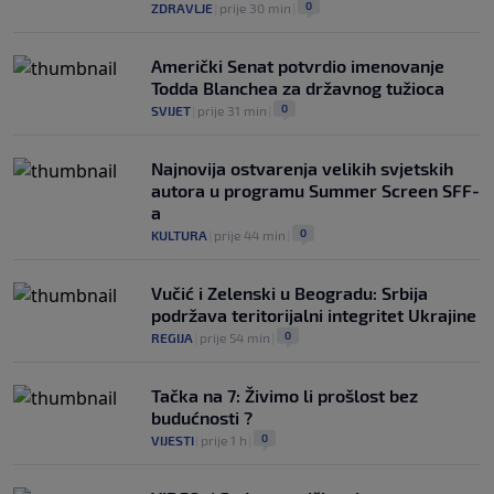
0
ZDRAVLJE
|
prije 30 min
|
Američki Senat potvrdio imenovanje
Todda Blanchea za državnog tužioca
0
SVIJET
|
prije 31 min
|
Najnovija ostvarenja velikih svjetskih
autora u programu Summer Screen SFF-
a
0
KULTURA
|
prije 44 min
|
Vučić i Zelenski u Beogradu: Srbija
podržava teritorijalni integritet Ukrajine
0
REGIJA
|
prije 54 min
|
Tačka na 7: Živimo li prošlost bez
budućnosti ?
0
VIJESTI
|
prije 1 h
|