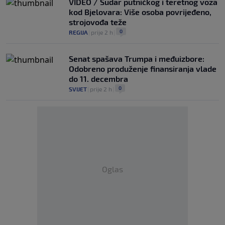
VIDEO / Sudar putničkog i teretnog voza
kod Bjelovara: Više osoba povrijeđeno,
strojovođa teže
0
REGIJA
|
prije 2 h
|
Senat spašava Trumpa i međuizbore:
Odobreno produženje finansiranja vlade
do 11. decembra
0
SVIJET
|
prije 2 h
|
Oglas