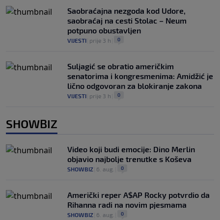
Saobraćajna nezgoda kod Udore,
saobraćaj na cesti Stolac – Neum
potpuno obustavljen
0
VIJESTI
|
prije 3 h
|
Suljagić se obratio američkim
senatorima i kongresmenima: Amidžić je
lično odgovoran za blokiranje zakona
0
VIJESTI
|
prije 3 h
|
SHOWBIZ
Video koji budi emocije: Dino Merlin
objavio najbolje trenutke s Koševa
0
SHOWBIZ
|
6. aug.
|
Američki reper A$AP Rocky potvrdio da
Rihanna radi na novim pjesmama
0
SHOWBIZ
|
6. aug.
|