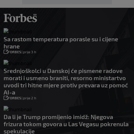
Sa rastom temperatura porasle su i cijene
hrane
FORBES
|
prije 3 h
Srednjoškolci u Danskoj će pismene radove
morati i usmeno braniti, resorno ministartvo
uvodi tri hitne mjere protiv prevara uz pomoć
AI-a
FORBES
|
prije 2 h
Da li je Trump promijenio imidž: Njegova
frizura tokom govora u Las Vegasu pokrenula
spekulacije