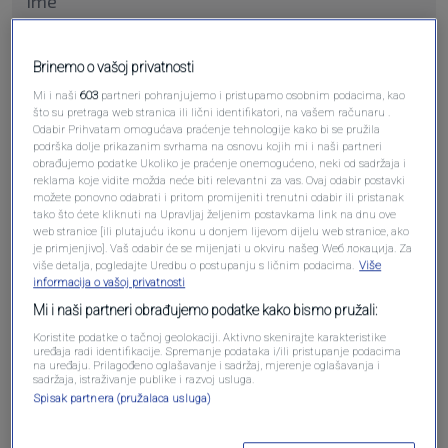
Pošalji komentar
Brinemo o vašoj privatnosti
Mi i naši
603
partneri pohranjujemo i pristupamo osobnim podacima, kao
što su pretraga web stranica ili lični identifikatori, na vašem računaru .
Odabir Prihvatam omogućava praćenje tehnologije kako bi se pružila
podrška dolje prikazanim svrhama na osnovu kojih mi i naši partneri
obrađujemo podatke Ukoliko je praćenje onemogućeno, neki od sadržaja i
reklama koje vidite možda neće biti relevantni za vas. Ovaj odabir postavki
možete ponovno odabrati i pritom promijeniti trenutni odabir ili pristanak
tako što ćete kliknuti na Upravljaj željenim postavkama link na dnu ove
web stranice [ili plutajuću ikonu u donjem lijevom dijelu web stranice, ako
je primjenjivo]. Vaš odabir će se mijenjati u okviru našeg Wеб локација. Za
više detalja, pogledajte Uredbu o postupanju s ličnim podacima.
Više
informacija o vašoj privatnosti
Oglas
Mi i naši partneri obrađujemo podatke kako bismo pružali:
Koristite podatke o tačnoj geolokaciji. Aktivno skenirajte karakteristike
uređaja radi identifikacije. Spremanje podataka i/ili pristupanje podacima
na uređaju. Prilagođeno oglašavanje i sadržaj, mjerenje oglašavanja i
sadržaja, istraživanje publike i razvoj usluga.
Spisak partnera (pružalaca usluga)