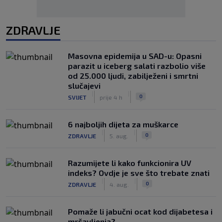
ZDRAVLJE
Masovna epidemija u SAD-u: Opasni
parazit u iceberg salati razbolio više
od 25.000 ljudi, zabilježeni i smrtni
slučajevi
|
|
0
SVIJET
prije 4 h
6 najboljih dijeta za muškarce
|
|
0
ZDRAVLJE
5. aug.
Razumijete li kako funkcionira UV
indeks? Ovdje je sve što trebate znati
|
|
0
ZDRAVLJE
4. aug.
Pomaže li jabučni ocat kod dijabetesa i
mršavljenja?