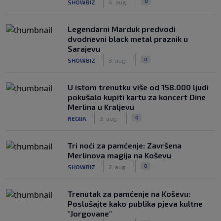
0
SHOWBIZ
4. aug.
Legendarni Marduk predvodi
dvodnevni black metal praznik u
Sarajevu
|
|
0
SHOWBIZ
3. aug.
U istom trenutku više od 158.000 ljudi
pokušalo kupiti kartu za koncert Dine
Merlina u Kraljevu
|
|
0
REGIJA
3. aug.
Tri noći za pamćenje: Završena
Merlinova magija na Koševu
|
|
0
SHOWBIZ
2. aug.
Trenutak za pamćenje na Koševu:
Poslušajte kako publika pjeva kultne
"Jorgovane"