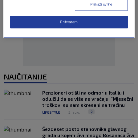
Prikaži svrhe
Prihvatam
Oglas
NAJČITANIJE
Penzioneri otišli na odmor u Italiju i
odlučili da se više ne vraćaju: "Mjesečni
troškovi su nam skresani na trećinu"
|
|
0
LIFESTYLE
5. aug.
Šezdeset posto stanovnika glavnog
grada u kojem živi mnogo Bosanaca živi