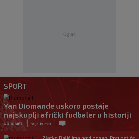
Oglas
SPORT
Yan Diomande uskoro postaje
najskuplji afrički fudbaler u historiji
|
|
0
NOGOMET
prije 14 min
Zlatko Dalić ima novi posao: Preuzet će