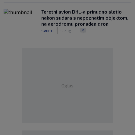
Teretni avion DHL-a prinudno sletio
nakon sudara s nepoznatim objektom,
na aerodromu pronađen dron
|
|
0
SVIJET
5. aug.
Oglas