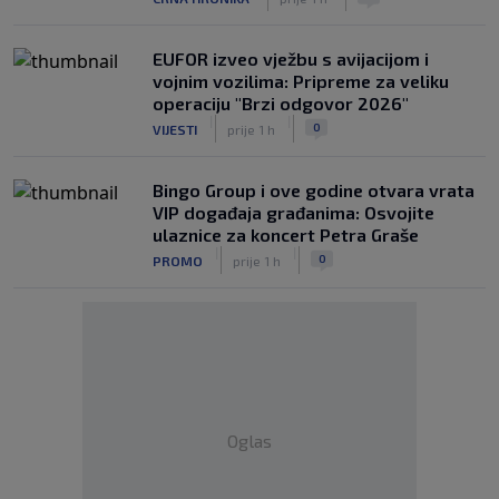
EUFOR izveo vježbu s avijacijom i
vojnim vozilima: Pripreme za veliku
operaciju "Brzi odgovor 2026"
|
|
0
VIJESTI
prije 1 h
Bingo Group i ove godine otvara vrata
VIP događaja građanima: Osvojite
ulaznice za koncert Petra Graše
|
|
0
PROMO
prije 1 h
Oglas