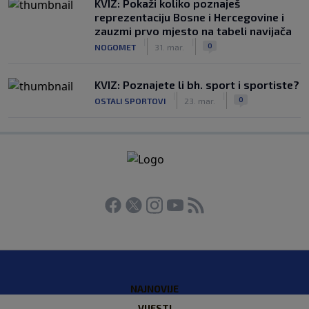
KVIZ: Pokaži koliko poznaješ
reprezentaciju Bosne i Hercegovine i
zauzmi prvo mjesto na tabeli navijača
|
|
0
NOGOMET
31. mar.
KVIZ: Poznajete li bh. sport i sportiste?
|
|
0
OSTALI SPORTOVI
23. mar.
NAJNOVIJE
VIJESTI