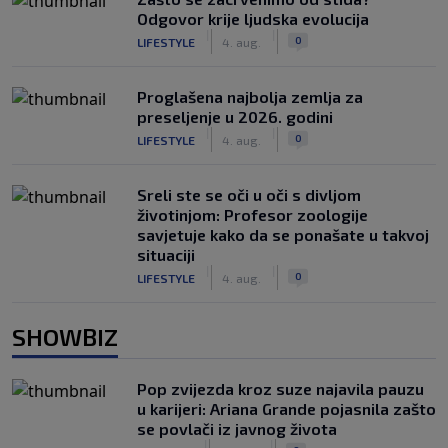
Odgovor krije ljudska evolucija
|
|
0
LIFESTYLE
4. aug.
Proglašena najbolja zemlja za
preseljenje u 2026. godini
|
|
0
LIFESTYLE
4. aug.
Sreli ste se oči u oči s divljom
životinjom: Profesor zoologije
savjetuje kako da se ponašate u takvoj
situaciji
|
|
0
LIFESTYLE
4. aug.
SHOWBIZ
Pop zvijezda kroz suze najavila pauzu
u karijeri: Ariana Grande pojasnila zašto
se povlači iz javnog života
|
|