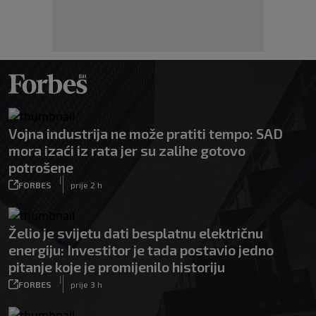
Vojna industrija ne može pratiti tempo: SAD
mora izaći iz rata jer su zalihe gotovo
potrošene
|
FORBES
prije 2 h
Želio je svijetu dati besplatnu električnu
energiju: Investitor je tada postavio jedno
pitanje koje je promijenilo historiju
|
FORBES
prije 3 h