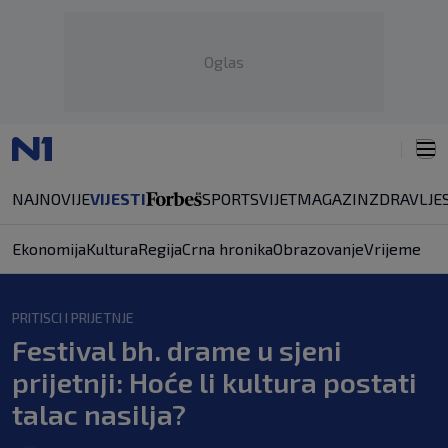
Oglas
NAJNOVIJE
VIJESTI
SPORT
SVIJET
MAGAZIN
ZDRAVLJE
Ekonomija
Kultura
Regija
Crna hronika
Obrazovanje
Vrijeme
PRITISCI I PRIJETNJE
Festival bh. drame u sjeni
prijetnji: Hoće li kultura postati
talac nasilja?