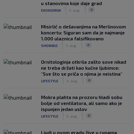
u stanovima koje daje grad
|
|
0
EKONOMIJA
5. aug.
Misirlić o dešavanjima na Merlinovom
koncertu: Siguran sam da je najmanje
1.000 ulaznica falsifikovano
|
|
0
SHOWBIZ
5. aug.
Ornitologinja otkrila zašto sove nikad
ne treba držati kao kućne ljubimce:
"Sve što se priča o njima je neistina"
|
|
0
LIFESTYLE
4. aug.
Mokra plahta na prozoru hladi sobu
bolje od ventilatora, ali samo ako je
ispunjen jedan uslov
|
|
0
LIFESTYLE
5. aug.
Ljudi u ovom gradu žive u rupama