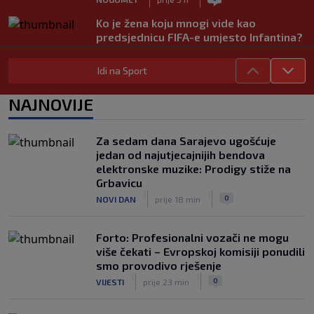
Ko je žena koju mnogi vide kao
predsjednicu FIFA-e umjesto Infantina?
Uskoro mi mogla promijeniti svjetski
nogomet
Idi na Sport
|
|
0
NOGOMET
prije 3 h
NAJNOVIJE
FIFA se izvinila svim svojim članicama
zbog FFE projekta: Ali rukovodstvo i
dalje podržava Infantina
Za sedam dana Sarajevo ugošćuje
|
|
0
NOGOMET
prije 3 h
jedan od najutjecajnijih bendova
elektronske muzike: Prodigy stiže na
Lionel Messi postigao dva gola u
Grbavicu
pobjedi Inter Miamija i ispisao historiju
|
|
0
NOVI DAN
prije 18 min
Leagues Cupa (VIDEO)
|
|
0
NOGOMET
prije 3 h
Forto: Profesionalni vozači ne mogu
više čekati – Evropskoj komisiji ponudili
smo provodivo rješenje
|
|
0
VIJESTI
prije 23 min