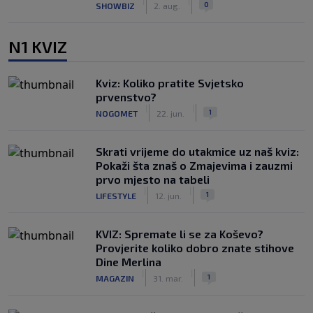
|
|
0
SHOWBIZ
2. aug.
N1 KVIZ
Kviz: Koliko pratite Svjetsko
prvenstvo?
|
|
1
NOGOMET
22. jun.
Skrati vrijeme do utakmice uz naš kviz:
Pokaži šta znaš o Zmajevima i zauzmi
prvo mjesto na tabeli
|
|
1
LIFESTYLE
12. jun.
KVIZ: Spremate li se za Koševo?
Provjerite koliko dobro znate stihove
Dine Merlina
|
|
1
MAGAZIN
31. mar.