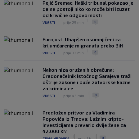
Pejić Sremac: Haški tribunal pokazao je
da ne postoji niko ko može biti izuzet
od krivične odgovornosti
|
|
0
VIJESTI
prije 25 min
Eurojust: Uhapšen osumnjičeni za
krijumčarenje migranata preko BiH
|
|
0
VIJESTI
prije 33 min
Nakon niza oružanih obračuna:
Gradonačelnik Istočnog Sarajeva traži
oštrije zakone i duže zatvorske kazne
za kriminalce
|
|
0
VIJESTI
prije 43 min
Predložen pritvor za Vladimira
Popovića iz Trnova: Lažnim kripto-
investicijama prevario dvije žene za
42.000 KM
|
|
0
CRNA HRONIKA
prije 1 h