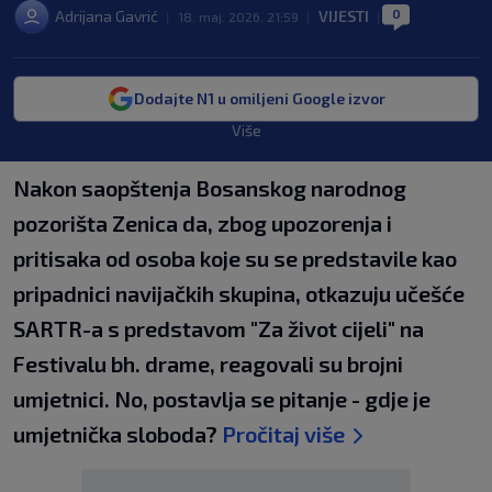
0
Adrijana Gavrić
VIJESTI
|
18. maj. 2026. 21:59
|
|
Dodajte N1 u omiljeni Google izvor
Više
Nakon saopštenja Bosanskog narodnog
pozorišta Zenica da, zbog upozorenja i
pritisaka od osoba koje su se predstavile kao
pripadnici navijačkih skupina, otkazuju učešće
SARTR-a s predstavom "Za život cijeli" na
Festivalu bh. drame, reagovali su brojni
umjetnici. No, postavlja se pitanje - gdje je
umjetnička sloboda?
Pročitaj više