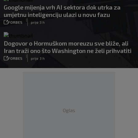
Google mijenja vrh AI sektora dok utrka za
umjetnu inteligenciju ulazi u novu fazu
|
FORBES
prije 3 h
Dogovor o Hormuškom moreuzu sve bliže, ali
Iran traži ono što Washington ne želi prihvatiti
|
FORBES
prije 3 h
Oglas