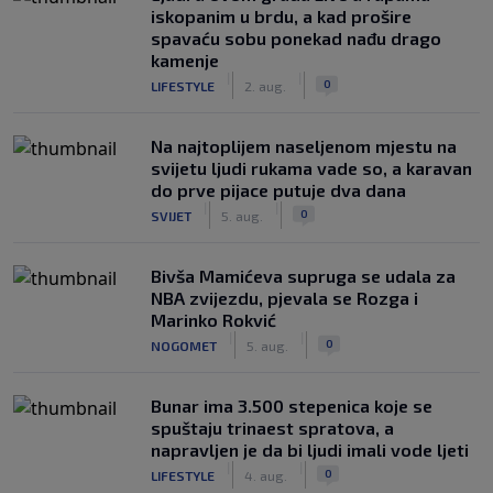
iskopanim u brdu, a kad prošire
spavaću sobu ponekad nađu drago
kamenje
|
|
0
LIFESTYLE
2. aug.
Na najtoplijem naseljenom mjestu na
svijetu ljudi rukama vade so, a karavan
do prve pijace putuje dva dana
|
|
0
SVIJET
5. aug.
Bivša Mamićeva supruga se udala za
NBA zvijezdu, pjevala se Rozga i
Marinko Rokvić
|
|
0
NOGOMET
5. aug.
Bunar imа 3.500 stepenica koje se
spuštaju trinaest spratova, a
napravljen je da bi ljudi imali vode ljeti
|
|
0
LIFESTYLE
4. aug.