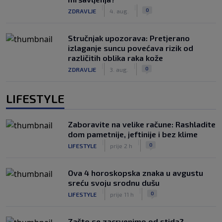
|
|
0
ZDRAVLJE
4. aug.
Stručnjak upozorava: Pretjerano
izlaganje suncu povećava rizik od
različitih oblika raka kože
|
|
0
ZDRAVLJE
3. aug.
LIFESTYLE
Zaboravite na velike račune: Rashladite
dom pametnije, jeftinije i bez klime
|
|
0
LIFESTYLE
prije 2 h
Ova 4 horoskopska znaka u avgustu
sreću svoju srodnu dušu
|
|
0
LIFESTYLE
prije 11 h
Zašto se zacrvenimo od stida?