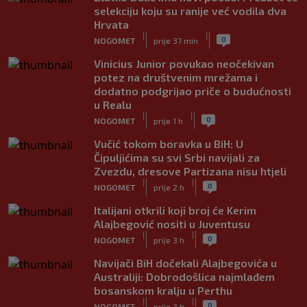
selekciju koju su ranije već vodila dva
Hrvata
|
|
0
NOGOMET
prije 37 min
Vinicius Junior povukao neočekivan
potez na društvenim mrežama i
dodatno podgrijao priče o budućnosti
u Realu
|
|
0
NOGOMET
prije 1 h
Vučić tokom boravka u BiH: U
Čipuljićima su svi Srbi navijali za
Zvezdu, dresove Partizana nisu htjeli
|
|
0
NOGOMET
prije 2 h
Italijani otkrili koji broj će Kerim
Alajbegović nositi u Juventusu
|
|
0
NOGOMET
prije 3 h
Navijači BiH dočekali Alajbegovića u
Australiji: Dobrodošlica najmlađem
bosanskom kralju u Perthu
|
|
0
NOGOMET
prije 3 h