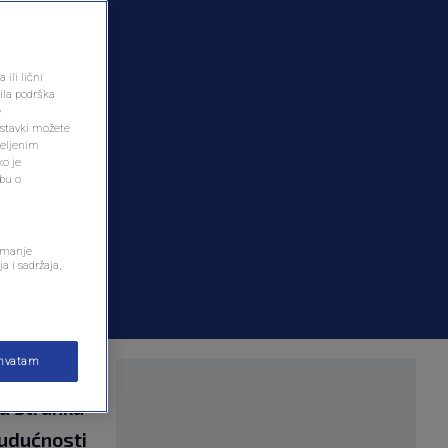
ili lični
ila podrška
e
ostavki možete
željenim
ko je
dbu o
remanje
a i sadržaja,
ihvatam
 ostaje
va stranka
budućnosti