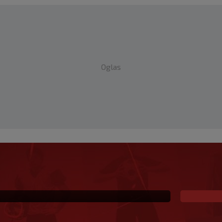
Oglas
novi klub, zadužio broj