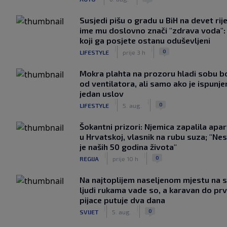
Susjedi pišu o gradu u BiH na devet rije
ime mu doslovno znači "zdrava voda":
koji ga posjete ostanu oduševljeni
|
|
0
LIFESTYLE
prije 3 h
Mokra plahta na prozoru hladi sobu bo
od ventilatora, ali samo ako je ispunje
jedan uslov
|
|
0
LIFESTYLE
5. aug.
Šokantni prizori: Njemica zapalila apa
u Hrvatskoj, vlasnik na rubu suza; "Ne
je naših 50 godina života"
|
|
0
REGIJA
prije 10 h
Na najtoplijem naseljenom mjestu na s
ljudi rukama vade so, a karavan do pr
pijace putuje dva dana
|
|
0
SVIJET
5. aug.