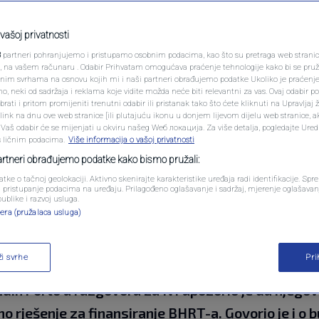
PODCAST
i visoki predstavnik
N1 SPECIJAL
vašoj privatnosti
3
partneri pohranjujemo i pristupamo osobnim podacima, kao što su pretraga web stranica 
 snage od grupa
FENOMENI
ri, na vašem računaru . Odabir Prihvatam omogućava praćenje tehnologije kako bi se pruž
anim svrhama na osnovu kojih mi i naši partneri obrađujemo podatke Ukoliko je praćenj
 neki od sadržaja i reklama koje vidite možda neće biti relevantni za vas. Ovaj odabir p
NEISTRAŽENO
ati i pritom promijeniti trenutni odabir ili pristanak tako što ćete kliknuti na Upravljaj 
ink na dnu ove web stranice [ili plutajuću ikonu u donjem lijevom dijelu web stranice, a
VIRALNO
. Vaš odabir će se mijenjati u okviru našeg Wеб локација. Za više detalja, pogledajte Ure
s ličnim podacima.
Više informacija o vašoj privatnosti
0
IJESTI
komentara
|
FOTO
partneri obrađujemo podatke kako bismo pružali:
atke o tačnoj geolokaciji. Aktivno skenirajte karakteristike uređaja radi identifikacije. Sp
PROMO
li pristupanje podacima na uređaju. Prilagođeno oglašavanje i sadržaj, mjerenje oglašavanj
publike i razvoj usluga.
era (pružalaca usluga)
VIDEO
ži svrhe
Pr
titucija još čeka usvajanje, a evropski put zemlje
Edin Forto u razgovoru za N1 upozorio je da njego
o rješenje za finansiranje BHRT-a. Govorio je i o 