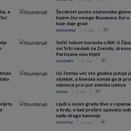
ka, a
Šezdeset posto stanovnika glavn
 Svi
kojem živi mnogo Bosanaca živi u
koje daje grad
|
|
0
EKONOMIJA
5. aug.
lje
Vučić tokom boravka u BiH: U Čipul
n
svi Srbi navijali za Zvezdu, dreso
Partizana nisu htjeli
|
|
0
NOGOMET
6. aug.
rtman
Uz Zemlju već sto godina putuje j
stalo
objekat, a kineska sonda ga je pr
mjeseca prvi put snimila izbliza
|
|
0
NAUKA
6. aug.
vijetu
Ljudi u ovom gradu žive u rupama
ve
u brdu, a kad prošire spavaću so
nađu drago kamenje
|
|
0
LIFESTYLE
2. aug.