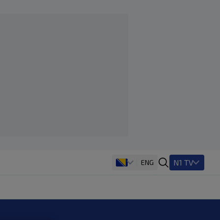
N1 TV
ENG