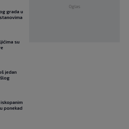
Oglas
og grada u
 stanovima
jićima su
ve
oš jedan
ošlog
 iskopanim
bu ponekad