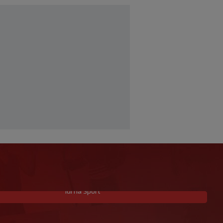
Idi na Sport
Prije nekoliko godina zaludjela je
internet, a onda nestala iz javnosti: Svi