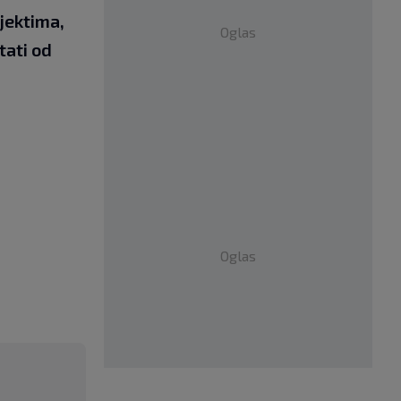
jektima,
Oglas
tati od
Oglas