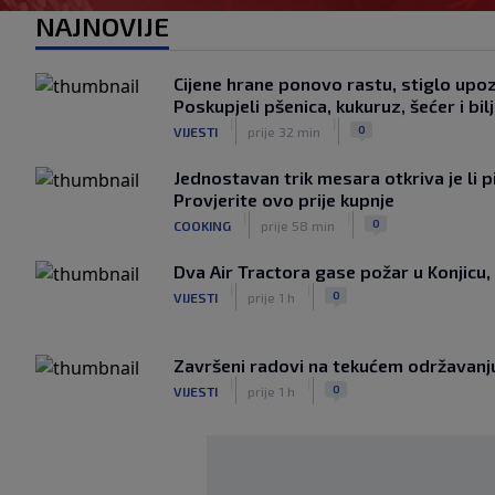
NAJNOVIJE
Cijene hrane ponovo rastu, stiglo upo
Poskupjeli pšenica, kukuruz, šećer i bilj
|
|
0
VIJESTI
prije 32 min
Jednostavan trik mesara otkriva je li p
Provjerite ovo prije kupnje
|
|
0
COOKING
prije 58 min
Dva Air Tractora gase požar u Konjicu, 
|
|
0
VIJESTI
prije 1 h
Završeni radovi na tekućem održavanju
|
|
0
VIJESTI
prije 1 h