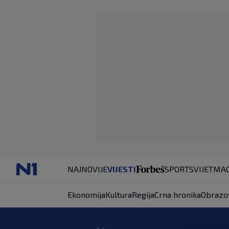
NAJNOVIJE
VIJESTI
SPORT
SVIJET
MAG
Ekonomija
Kultura
Regija
Crna hronika
Obrazo