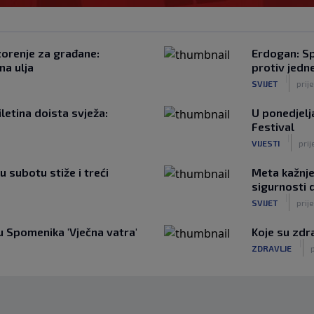
zorenje za građane:
Erdogan: Sp
na ulja
protiv jedne
|
SVIJET
prij
iletina doista svježa:
U ponedjelj
Festival
|
VIJESTI
prij
u subotu stiže i treći
Meta kažnje
sigurnosti 
|
SVIJET
prije
 Spomenika 'Vječna vatra'
Koje su zdr
|
ZDRAVLJE
p