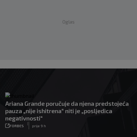
Oglas
Ariana Grande poručuje da njena predstojeća
pauza „nije ishitrena“ niti je „posljedica
negativnosti“
|
FORBES
prije 9 h