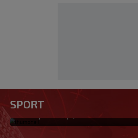
Zvanično: Samed Baždar ima 
SPORT
sa velikom "težinom"
|
|
0
NOGOMET
prije 12 min