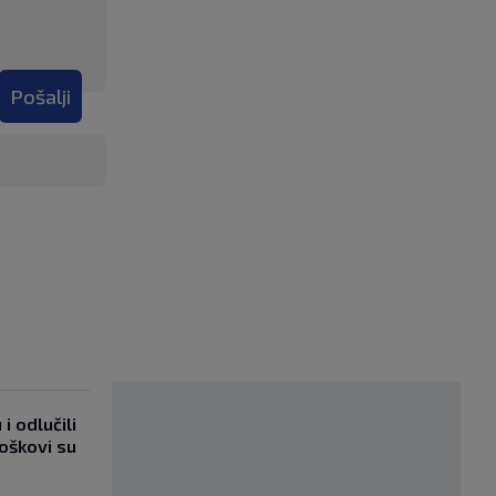
Pošalji
i odlučili
roškovi su