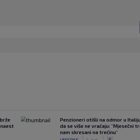
jbrže
Penzioneri otišli na odmor u Italiju 
tnaest
da se više ne vraćaju: "Mjesečni t
nam skresani na trećinu"
|
|
0
LIFESTYLE
5. aug.