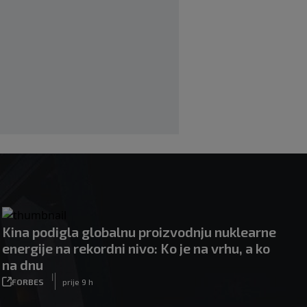
|
|
0
NOGOMET
prije 1 h
Bila je sportska zvijezda, a onda otišla
u penziju: Sada oduševila akrobacijama
u bikiniju (FOTO+VIDEO)
|
|
0
OSTALI SPORTOVI
prije 2 h
Kina podigla globalnu proizvodnju nuklearne
energije na rekordni nivo: Ko je na vrhu, a ko
na dnu
|
FORBES
prije 9 h