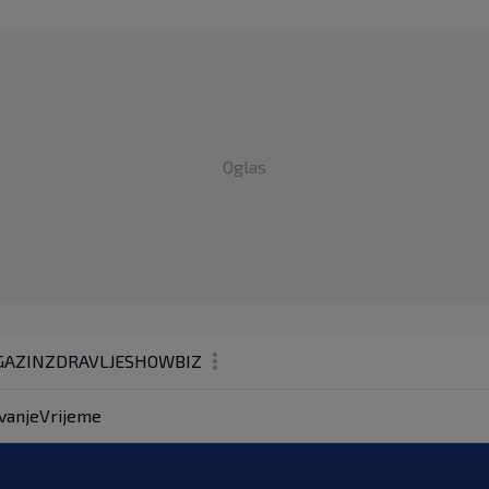
Oglas
AZIN
ZDRAVLJE
SHOWBIZ
KOLUMNE
vanje
Vrijeme