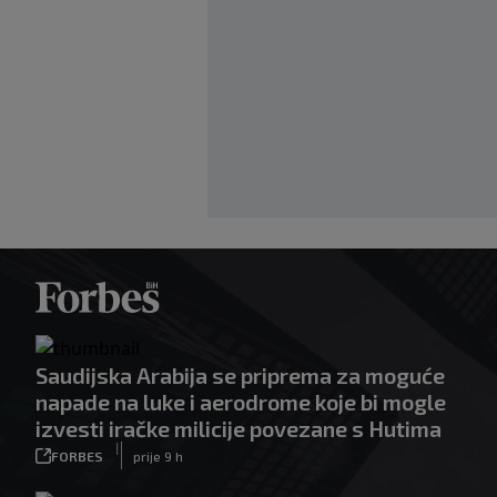
Saudijska Arabija se priprema za moguće
napade na luke i aerodrome koje bi mogle
izvesti iračke milicije povezane s Hutima
|
FORBES
prije 9 h