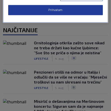
Prihvatam
NAJČITANIJE
Ornitologinja otkrila zašto sove nikad
ne treba držati kao kućne ljubimce:
"Sve što se priča o njima je neistina"
|
|
0
LIFESTYLE
4. aug.
Penzioneri otišli na odmor u Italiju i
odlučili da se više ne vraćaju: "Mjesečni
troškovi su nam skresani na trećinu"
|
|
0
LIFESTYLE
5. aug.
Misirlić o dešavanjima na Merlinovom
koncertu: Siguran sam da je najmanje