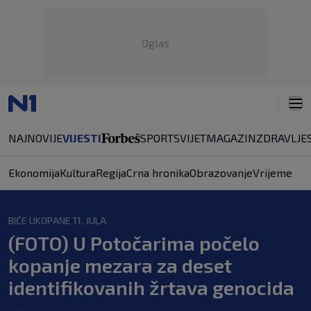
Oglas
NAJNOVIJE
VIJESTI
SPORT
SVIJET
MAGAZIN
ZDRAVLJE
Ekonomija
Kultura
Regija
Crna hronika
Obrazovanje
Vrijeme
BIĆE UKOPANE 11. JULA
(FOTO) U Potočarima počelo
kopanje mezara za deset
identifikovanih žrtava genocida