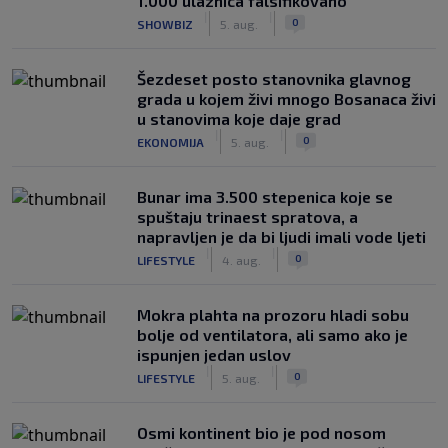
1.000 ulaznica falsifikovano
|
|
0
SHOWBIZ
5. aug.
Šezdeset posto stanovnika glavnog
grada u kojem živi mnogo Bosanaca živi
u stanovima koje daje grad
|
|
0
EKONOMIJA
5. aug.
Bunar imа 3.500 stepenica koje se
spuštaju trinaest spratova, a
napravljen je da bi ljudi imali vode ljeti
|
|
0
LIFESTYLE
4. aug.
Mokra plahta na prozoru hladi sobu
bolje od ventilatora, ali samo ako je
ispunjen jedan uslov
|
|
0
LIFESTYLE
5. aug.
Osmi kontinent bio je pod nosom