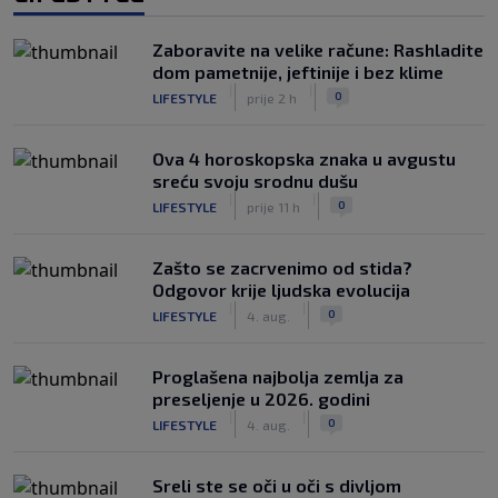
Zaboravite na velike račune: Rashladite
dom pametnije, jeftinije i bez klime
|
|
0
LIFESTYLE
prije 2 h
Ova 4 horoskopska znaka u avgustu
sreću svoju srodnu dušu
|
|
0
LIFESTYLE
prije 11 h
Zašto se zacrvenimo od stida?
Odgovor krije ljudska evolucija
|
|
0
LIFESTYLE
4. aug.
Proglašena najbolja zemlja za
preseljenje u 2026. godini
|
|
0
LIFESTYLE
4. aug.
Sreli ste se oči u oči s divljom