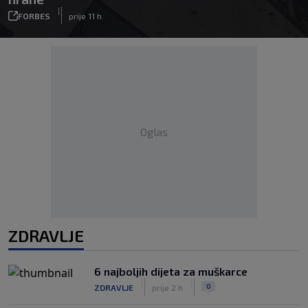
|
FORBES
prije 11 h
Oglas
ZDRAVLJE
6 najboljih dijeta za muškarce
|
|
0
ZDRAVLJE
prije 2 h