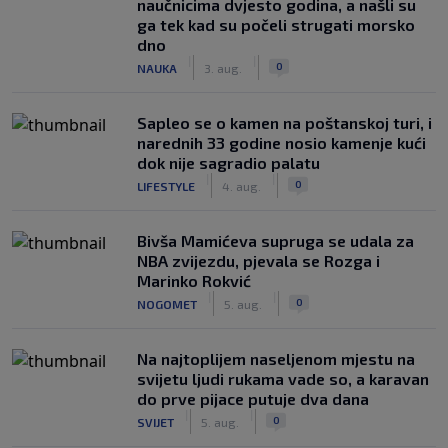
naučnicima dvjesto godina, a našli su
ga tek kad su počeli strugati morsko
dno
|
|
0
NAUKA
3. aug.
Saplео se o kamen na poštanskoj turi, i
narednih 33 godine nosio kamenje kući
dok nije sagradio palatu
|
|
0
LIFESTYLE
4. aug.
Bivša Mamićeva supruga se udala za
NBA zvijezdu, pjevala se Rozga i
Marinko Rokvić
|
|
0
NOGOMET
5. aug.
Na najtoplijem naseljenom mjestu na
svijetu ljudi rukama vade so, a karavan
do prve pijace putuje dva dana
|
|
0
SVIJET
5. aug.