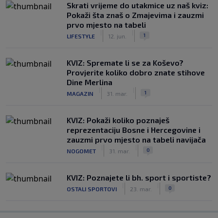
Skrati vrijeme do utakmice uz naš kviz:
Pokaži šta znaš o Zmajevima i zauzmi
prvo mjesto na tabeli
|
|
1
LIFESTYLE
12. jun.
KVIZ: Spremate li se za Koševo?
Provjerite koliko dobro znate stihove
Dine Merlina
|
|
1
MAGAZIN
31. mar.
KVIZ: Pokaži koliko poznaješ
reprezentaciju Bosne i Hercegovine i
zauzmi prvo mjesto na tabeli navijača
|
|
0
NOGOMET
31. mar.
KVIZ: Poznajete li bh. sport i sportiste?
|
|
0
OSTALI SPORTOVI
23. mar.