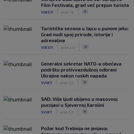
Film Festivala, grad već prepun turista
|
|
0
VIJESTI
prije 1 h
Turistička sezona u Jajcu u punom jeku:
Grad nudi spoj prirode, istorije i
adrenalina
|
|
0
VIJESTI
prije 2 h
Generalni sekretar NATO-a obećava
podršku protivvazdušnoj odbrani
Ukrajine nakon ruskih napada
|
|
0
SVIJET
prije 2 h
SAD: Više ljudi ubijeno u masovnoj
pucnjavi u Sjevernoj Karolini
|
|
0
SVIJET
prije 2 h
Požar kod Trebinja ne jenjava: