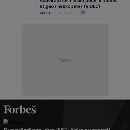
Aktiviralo se minsko polje, u pomoć
stigao i helikopeter (VIDEO)
|
|
0
VIJESTI
prije 2 h
Oglas
Dva prijedloga, dva “NE”: Kako su propali