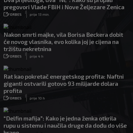
pregovori Vlade FBiH i Nove Željezare Zenica
|
FORBES
prije 13 min.
Nakon smrti majke, vila Borisa Beckera dobit
će novog vlasnika, evo kolika joj je cijena na
tržištu nekretnina
|
FORBES
prije 4 h
Rat kao pokretač energetskog profita: Naftni
giganti ostvarili gotovo 93 milijarde dolara
profita
|
FORBES
prije 10 h
“Delfin mafija”: Kako je jedna ženka otkrila
rupu u sistemu i naučila druge da dođu do više
hrane