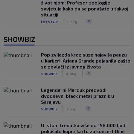
životinjom: Profesor zoologije
savjetuje kako da se ponašate u takvoj
situaciji
|
|
0
LIFESTYLE
4. aug.
SHOWBIZ
Pop zvijezda kroz suze najavila pauzu
u karijeri: Ariana Grande pojasnila zašto
se povlači iz javnog života
|
|
0
SHOWBIZ
4. aug.
Legendarni Marduk predvodi
dvodnevni black metal praznik u
Sarajevu
|
|
0
SHOWBIZ
3. aug.
U istom trenutku više od 158.000 ljudi
pokušalo kupiti kartu za koncert Dine