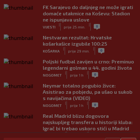
FK Sarajevo do daljnjeg ne može igrati
domaće utakmice na Koševu: Stadion
ne ispunjava uslove
|
|
0
VIJESTI
prije 25 min.
Nestvaran rezultat: Hrvatske
košarkašice izgubile 100:25
|
|
0
KOŠARKA
prije 29 min.
Poljski fudbal zavijen u crno: Preminuo
legendarni golman u 44. godini života
|
|
0
NOGOMET
prije 1 h
Neymar totalno pogubio živce:
Asistirao za pobjedu, pa ušao u sukob
s navijačima (VIDEO)
|
|
0
NOGOMET
prije 1 h
Real Madrid blizu dogovora
najskupljeg transfera u historiji kluba:
Igrač bi trebao uskoro stići u Madrid
|
|
0
NOGOMET
prije 1 h