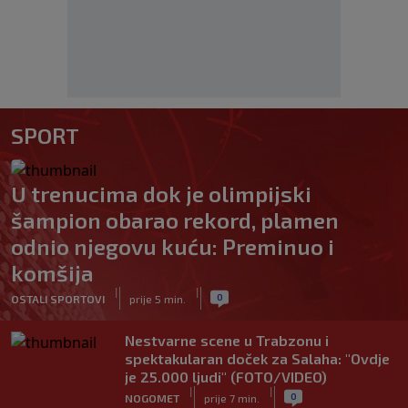
SPORT
U trenucima dok je olimpijski
šampion obarao rekord, plamen
odnio njegovu kuću: Preminuo i
komšija
|
|
0
OSTALI SPORTOVI
prije 5 min.
Nestvarne scene u Trabzonu i
spektakularan doček za Salaha: "Ovdje
je 25.000 ljudi" (FOTO/VIDEO)
|
|
0
NOGOMET
prije 7 min.