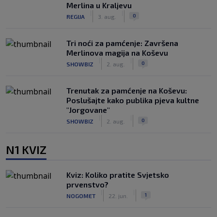
Merlina u Kraljevu
|
|
0
REGIJA
3. aug.
Tri noći za pamćenje: Završena
Merlinova magija na Koševu
|
|
0
SHOWBIZ
2. aug.
Trenutak za pamćenje na Koševu:
Poslušajte kako publika pjeva kultne
"Jorgovane"
|
|
0
SHOWBIZ
2. aug.
N1 KVIZ
Kviz: Koliko pratite Svjetsko
prvenstvo?
|
|
1
NOGOMET
22. jun.