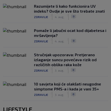
Razumijete li kako funkcionira UV
indeks? Ovdje je sve što trebate znati
|
|
0
ZDRAVLJE
4. aug.
Pomaže li jabučni ocat kod dijabetesa i
mršavljenja?
|
|
0
ZDRAVLJE
4. aug.
Stručnjak upozorava: Pretjerano
izlaganje suncu povećava rizik od
različitih oblika raka kože
|
|
0
ZDRAVLJE
3. aug.
10 savjeta koji će olakšati neugodne
simptome PMS-a i kada je vani 35+
|
|
0
ZDRAVLJE
3. aug.
LIFESTYLE