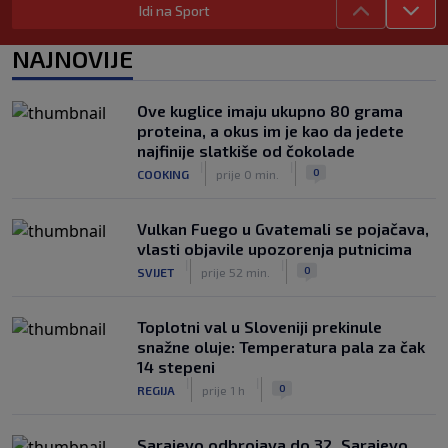
Idi na Sport
Lara Gut-Behrami završila karijeru:
Jedna od najvećih skijašica svih
NAJNOVIJE
vremena rekla "zbogom"
|
|
0
OSTALI SPORTOVI
prije 1 h
Ove kuglice imaju ukupno 80 grama
Predsjednik FIFA-e ne odustaje od
proteina, a okus im je kao da jedete
svojih planova: Otkriveno šta je
najfinije slatkiše od čokolade
ponudio Marokancima za podršku
|
|
|
|
0
COOKING
prije 0 min.
0
NOGOMET
prije 2 h
Vulkan Fuego u Gvatemali se pojačava,
vlasti objavile upozorenja putnicima
|
|
0
SVIJET
prije 52 min.
Toplotni val u Sloveniji prekinule
snažne oluje: Temperatura pala za čak
14 stepeni
|
|
0
REGIJA
prije 1 h
Sarajevo odbrojava do 32. Sarajevo