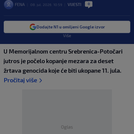
0
FENA
VIJESTI
|
08. jul. 2026. 10:59
|
|
Dodajte N1 u omiljeni Google izvor
Više
U Memorijalnom centru Srebrenica-Potočari
jutros je počelo kopanje mezara za deset
žrtava genocida koje će biti ukopane 11. jula.
Pročitaj više
Oglas