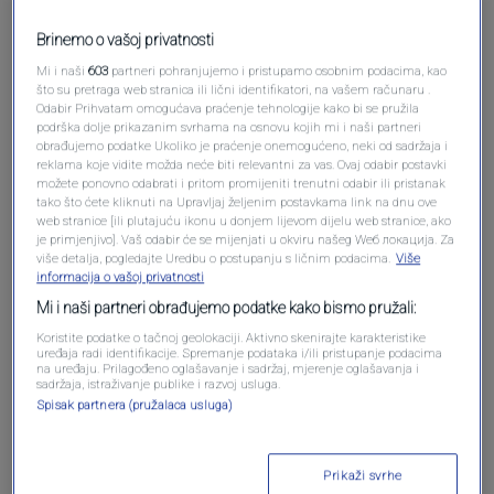
Brinemo o vašoj privatnosti
Mi i naši
603
partneri pohranjujemo i pristupamo osobnim podacima, kao
što su pretraga web stranica ili lični identifikatori, na vašem računaru .
Odabir Prihvatam omogućava praćenje tehnologije kako bi se pružila
podrška dolje prikazanim svrhama na osnovu kojih mi i naši partneri
obrađujemo podatke Ukoliko je praćenje onemogućeno, neki od sadržaja i
reklama koje vidite možda neće biti relevantni za vas. Ovaj odabir postavki
Oglas
možete ponovno odabrati i pritom promijeniti trenutni odabir ili pristanak
tako što ćete kliknuti na Upravljaj željenim postavkama link na dnu ove
web stranice [ili plutajuću ikonu u donjem lijevom dijelu web stranice, ako
je primjenjivo]. Vaš odabir će se mijenjati u okviru našeg Wеб локација. Za
više detalja, pogledajte Uredbu o postupanju s ličnim podacima.
Više
informacija o vašoj privatnosti
Mi i naši partneri obrađujemo podatke kako bismo pružali:
Koristite podatke o tačnoj geolokaciji. Aktivno skenirajte karakteristike
uređaja radi identifikacije. Spremanje podataka i/ili pristupanje podacima
na uređaju. Prilagođeno oglašavanje i sadržaj, mjerenje oglašavanja i
sadržaja, istraživanje publike i razvoj usluga.
Spisak partnera (pružalaca usluga)
Oglas
Prikaži svrhe