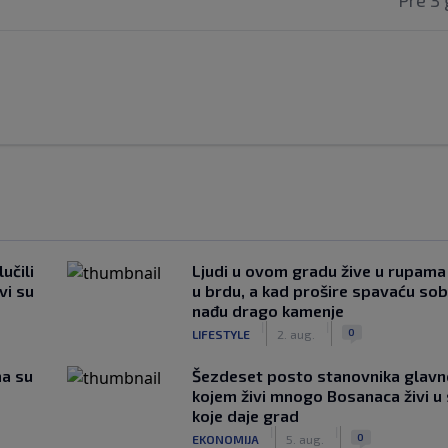
Pre 3 
učili
Ljudi u ovom gradu žive u rupama
vi su
u brdu, a kad prošire spavaću so
nađu drago kamenje
|
|
0
LIFESTYLE
2. aug.
ma su
Šezdeset posto stanovnika glavn
kojem živi mnogo Bosanaca živi u
koje daje grad
|
|
0
EKONOMIJA
5. aug.