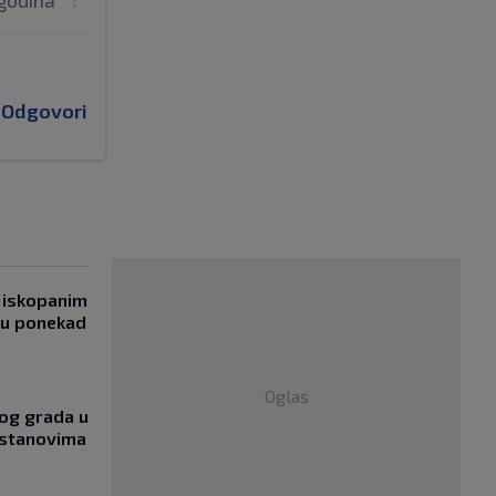
godina
Odgovori
 iskopanim
bu ponekad
Oglas
og grada u
 stanovima