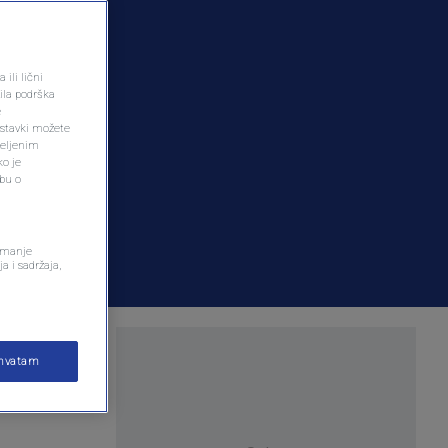
ili lični
ila podrška
e
ostavki možete
željenim
ko je
dbu o
remanje
a i sadržaja,
vlid
ihvatam
 zatvoru u