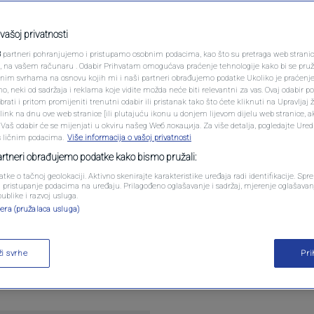
PODCAST
ilasku zatvora u kojem
N1 SPECIJAL
vašoj privatnosti
Turković i stotine
3
partneri pohranjujemo i pristupamo osobnim podacima, kao što su pretraga web stranica 
FENOMENI
ri, na vašem računaru . Odabir Prihvatam omogućava praćenje tehnologije kako bi se pruž
rivilegovanih"
anim svrhama na osnovu kojih mi i naši partneri obrađujemo podatke Ukoliko je praćenj
 neki od sadržaja i reklama koje vidite možda neće biti relevantni za vas. Ovaj odabir p
NEISTRAŽENO
ati i pritom promijeniti trenutni odabir ili pristanak tako što ćete kliknuti na Upravljaj 
ink na dnu ove web stranice [ili plutajuću ikonu u donjem lijevom dijelu web stranice, a
komentara
VIRALNO
. Vaš odabir će se mijenjati u okviru našeg Wеб локација. Za više detalja, pogledajte Ure
s ličnim podacima.
Više informacija o vašoj privatnosti
FOTO
partneri obrađujemo podatke kako bismo pružali:
atke o tačnoj geolokaciji. Aktivno skenirajte karakteristike uređaja radi identifikacije. Sp
PROMO
li pristupanje podacima na uređaju. Prilagođeno oglašavanje i sadržaj, mjerenje oglašavanj
publike i razvoj usluga.
era (pružalaca usluga)
VIDEO
ilan Matković, Zijad Turković, Edib Buljubašić, Me
ži svrhe
Pr
ja trenutno svoje dane provode u prvom državnom