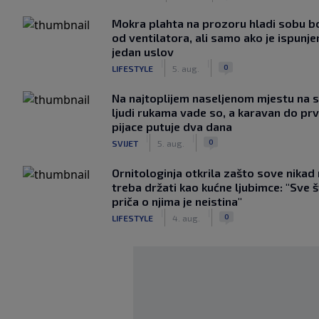
Mokra plahta na prozoru hladi sobu bo
od ventilatora, ali samo ako je ispunje
jedan uslov
|
|
0
LIFESTYLE
5. aug.
Na najtoplijem naseljenom mjestu na s
ljudi rukama vade so, a karavan do pr
pijace putuje dva dana
|
|
0
SVIJET
5. aug.
Ornitologinja otkrila zašto sove nikad
treba držati kao kućne ljubimce: "Sve 
priča o njima je neistina"
|
|
0
LIFESTYLE
4. aug.