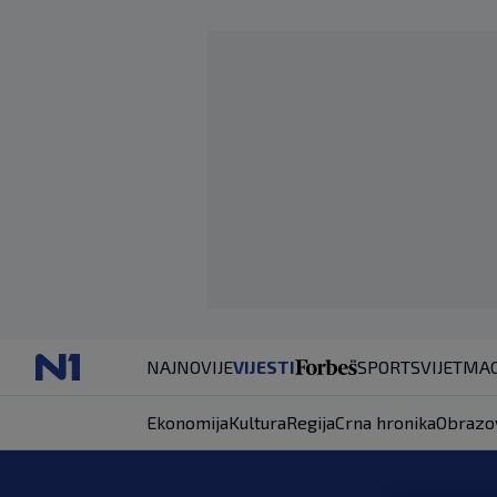
NAJNOVIJE
VIJESTI
SPORT
SVIJET
MAG
Ekonomija
Kultura
Regija
Crna hronika
Obrazo