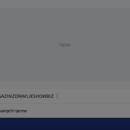
Oglas
AZIN
ZDRAVLJE
SHOWBIZ
KOLUMNE
vanje
Vrijeme