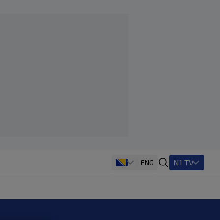
N1 TV
ENG