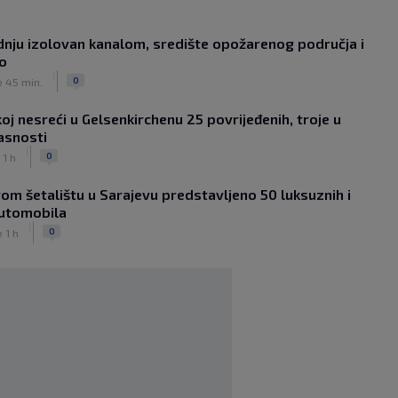
kapitalom čeka revanš u Bjelorusiji
|
|
0
NOGOMET
prije 35 min.
dnju izolovan kanalom, središte opožarenog područja i
Louis van Gaal pobijedio rak i poručio:
no
Ako vam treba selektor, pozovite
|
mene!
0
e 45 min.
|
|
0
NOGOMET
prije 1 h
oj nesreći u Gelsenkirchenu 25 povrijeđenih, troje u
Sanjin Alihodžić protiv čečena Adama
asnosti
Tadushaeva – borba za WAKO PRO
|
titulu
0
 1 h
|
|
0
OSTALI SPORTOVI
prije 2 h
om šetalištu u Sarajevu predstavljeno 50 luksuznih i
Arsenal ostaje praznih ruku: Vinícius
automobila
Júnior i Real Madrid postigli dogovor
|
|
|
0
0
e 1 h
NOGOMET
prije 2 h
Slavni klub potresa kriza: Kultni
stadion u Italiji bit će prazan na
početku sezone, navijači objavili rat
upravi
|
|
0
NOGOMET
prije 3 h
Izvinjenje s elementima prijetnje i
„gomila slabića“ u UEFA-i
|
|
0
NOGOMET
prije 3 h