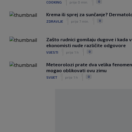
0
COOKING
prije 0 min.
Krema ili sprej za sunčanje? Dermatolozi
|
|
0
ZDRAVLJE
prije 7 min.
Zašto rudnici gomilaju dugove i kada v
ekonomisti nude različite odgovore
|
|
0
VIJESTI
prije 1 h
Meteorolozi prate dva velika fenomena
mogao oblikovati ovu zimu
|
|
0
SVIJET
prije 1 h