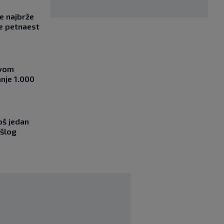
se najbrže
e petnaest
ovom
nje 1.000
oš jedan
ošlog