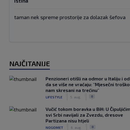
istina
taman nek spreme prostorije za dolazak šefova
NAJČITANIJE
Penzioneri otišli na odmor u Italiju i odl
da se više ne vraćaju: "Mjesečni troško
nam skresani na trećinu"
|
|
0
LIFESTYLE
5. aug.
Vučić tokom boravka u BiH: U Čipuljići
svi Srbi navijali za Zvezdu, dresove
Partizana nisu htjeli
|
|
0
NOGOMET
6. aug.