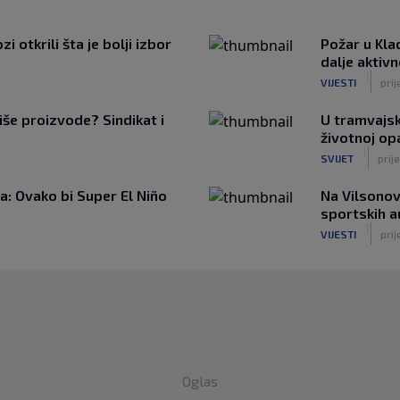
 otkrili šta je bolji izbor
Požar u Kla
dalje aktiv
|
VIJESTI
prij
iše proizvode? Sindikat i
U tramvajsk
životnoj op
|
SVIJET
prije
: Ovako bi Super El Niño
Na Vilsonov
sportskih 
|
VIJESTI
prij
Oglas