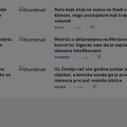
lje
Auto koje stoji na suncu ne hladi 
n
klimom, nego postupkom koji traj
sekundi
|
|
0
AUTO
6. aug.
vijetu
Misirlić o dešavanjima na Merlin
ve
koncertu: Siguran sam da je najma
ulaznica falsifikovano
|
|
0
SHOWBIZ
5. aug.
 ne
Uz Zemlju već sto godina putuje j
što se
objekat, a kineska sonda ga je pr
mjeseca prvi put snimila izbliza
|
|
0
NAUKA
6. aug.