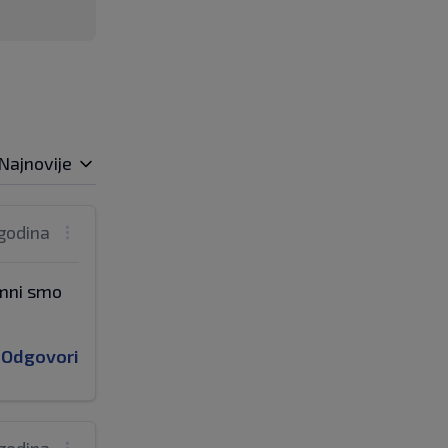
Najnovije
godina
emni smo
Odgovori