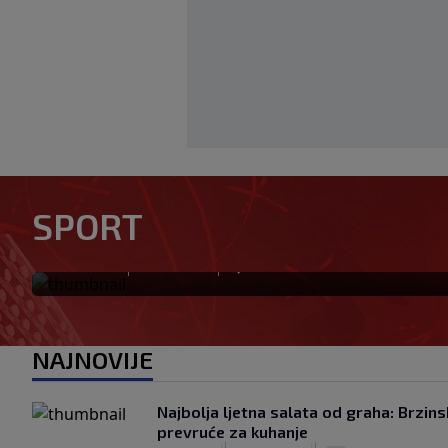
Tabaković riješio evropski m
SPORT
pobjedu (VIDEO)
|
|
0
NOGOMET
prije 0 min.
NAJNOVIJE
Najbolja ljetna salata od graha: Brzins
prevruće za kuhanje
|
|