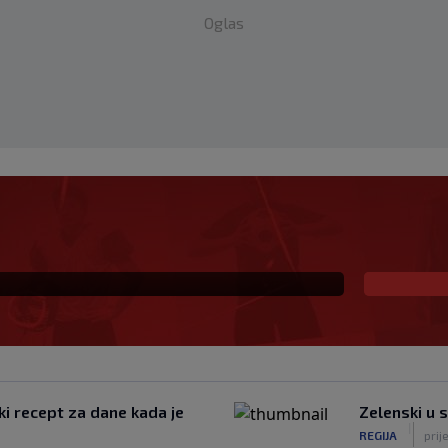
Oglas
eč i Salzburgu donio
ki recept za dane kada je
Zelenski u 
|
REGIJA
prij