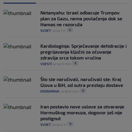
Netanyahu: Izrael odbacuje Trumpov
plan za Gazu, nema povlačenja dok se
Hamas ne razoruža
0
SVIJET
|
prije 1 h
|
Kardiologinja: Sprječavanje dehidracije i
pregrijavanja ključni za očuvanje
zdravlja srca tokom vrućina
0
VIJESTI
|
prije 9 min
|
Što ste naručivali, naručivali ste: Kraj
Glova u BiH, od sutra prestaju dostave
0
EKONOMIJA
|
prije 8 min
|
Iran postavio nove uslove za otvaranje
Hormuškog moreuza, dogovor još nije
postignut
0
SVIJET
|
prije 2 h
|