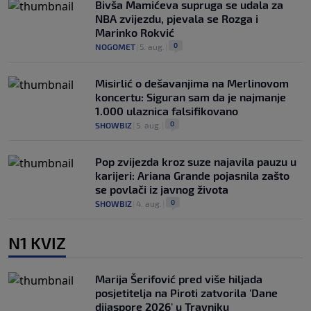
Bivša Mamićeva supruga se udala za
NBA zvijezdu, pjevala se Rozga i
Marinko Rokvić
0
NOGOMET
|
5. aug.
|
Misirlić o dešavanjima na Merlinovom
koncertu: Siguran sam da je najmanje
1.000 ulaznica falsifikovano
0
SHOWBIZ
|
5. aug.
|
Pop zvijezda kroz suze najavila pauzu u
karijeri: Ariana Grande pojasnila zašto
se povlači iz javnog života
0
SHOWBIZ
|
4. aug.
|
N1 KVIZ
Marija Šerifović pred više hiljada
posjetitelja na Piroti zatvorila 'Dane
dijaspore 2026' u Travniku