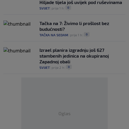
Hiljade tijela još uvijek pod ruševinama
0
SVIJET
|
prije 1 h
|
Tačka na 7: Živimo li prošlost bez
budućnosti?
0
TAČKA NA SEDAM
|
prije 1 h
|
Izrael planira izgradnju još 627
stambenih jedinica na okupiranoj
Zapadnoj obali
0
SVIJET
|
prije 2 h
|
Oglas