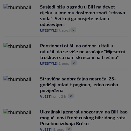
Susjedi pišu o gradu u BiH na devet
rijeka, a ime mu doslovno znači "zdrava
voda": Svi koji ga posjete ostanu
oduševljeni
0
LIFESTYLE
|
7. aug.
|
Penzioneri otišli na odmor u Italiju i
odlučili da se više ne vraćaju: "Mjesečni
troškovi su nam skresani na trećinu"
0
LIFESTYLE
|
5. aug.
|
Stravična saobraćajna nesreća: 23-
godišnji mladić poginuo, jedna osoba
povijeđena
0
VIJESTI
|
prije 2 h
|
Ukrajinski general upozorava na BiH kao
mogući novi front ruskog hibridnog rata:
Posebno izdvaja Brčko
0
VIJESTI
|
8. aug.
|