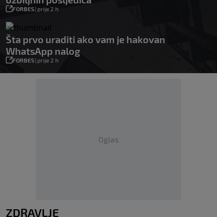
FORBES
|
prije 2 h
Šta prvo uraditi ako vam je hakovan
WhatsApp nalog
FORBES
|
prije 2 h
Oglas
ZDRAVLJE