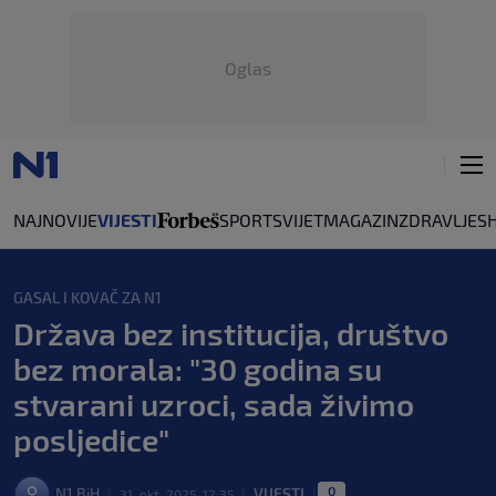
Oglas
NAJNOVIJE
VIJESTI
SPORT
SVIJET
MAGAZIN
ZDRAVLJE
S
Ekonomija
Kultura
Regija
Crna hronika
Obrazovanje
Vrijeme
GASAL I KOVAČ ZA N1
Država bez institucija, društvo
bez morala: "30 godina su
stvarani uzroci, sada živimo
posljedice"
0
N1 BiH
VIJESTI
|
31. okt. 2025. 12:35
|
|