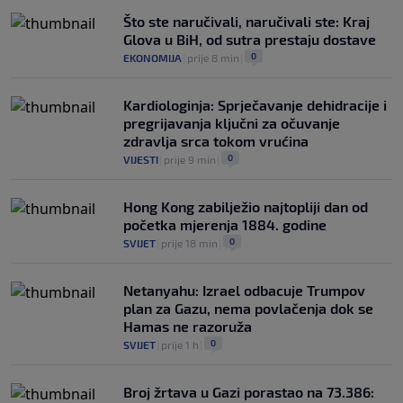
Što ste naručivali, naručivali ste: Kraj
Glova u BiH, od sutra prestaju dostave
0
EKONOMIJA
|
prije 8 min
|
Kardiologinja: Sprječavanje dehidracije i
pregrijavanja ključni za očuvanje
zdravlja srca tokom vrućina
0
VIJESTI
|
prije 9 min
|
Hong Kong zabilježio najtopliji dan od
početka mjerenja 1884. godine
0
SVIJET
|
prije 18 min
|
Netanyahu: Izrael odbacuje Trumpov
plan za Gazu, nema povlačenja dok se
Hamas ne razoruža
0
SVIJET
|
prije 1 h
|
Broj žrtava u Gazi porastao na 73.386: