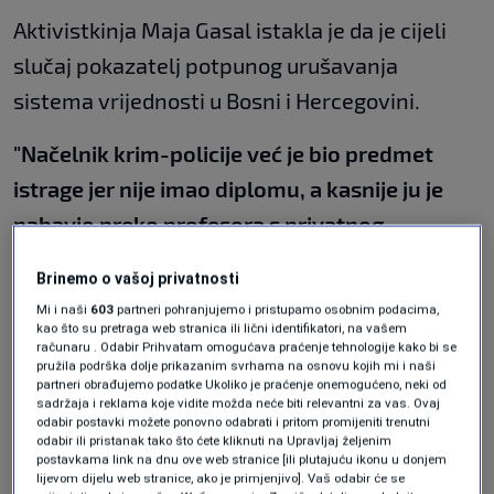
Aktivistkinja Maja Gasal istakla je da je cijeli
slučaj pokazatelj potpunog urušavanja
sistema vrijednosti u Bosni i Hercegovini.
"Načelnik krim-policije već je bio predmet
istrage jer nije imao diplomu, a kasnije ju je
nabavio preko profesora s privatnog
univerziteta. To pokazuje da sistem ne postoji,
Brinemo o vašoj privatnosti
da funkcije dobijaju ljudi bez kvalifikacija",
Mi i naši
603
partneri pohranjujemo i pristupamo osobnim podacima,
kazala je Gasal.
kao što su pretraga web stranica ili lični identifikatori, na vašem
računaru . Odabir Prihvatam omogućava praćenje tehnologije kako bi se
pružila podrška dolje prikazanim svrhama na osnovu kojih mi i naši
Dodala je da je zabrinjavajuće što su žrtve
partneri obrađujemo podatke Ukoliko je praćenje onemogućeno, neki od
sadržaja i reklama koje vidite možda neće biti relevantni za vas. Ovaj
djevojčice koje su bile pod institucionalnom
odabir postavki možete ponovno odabrati i pritom promijeniti trenutni
odabir ili pristanak tako što ćete kliknuti na Upravljaj željenim
zaštitom, a institucije nisu reagovale.
postavkama link na dnu ove web stranice [ili plutajuću ikonu u donjem
lijevom dijelu web stranice, ako je primjenjivo]. Vaš odabir će se