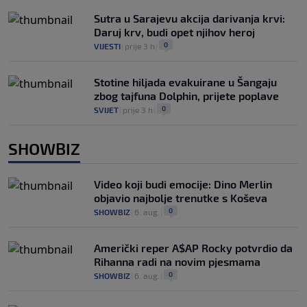
Sutra u Sarajevu akcija darivanja krvi:
Daruj krv, budi opet njihov heroj
0
VIJESTI
|
prije 3 h
|
Stotine hiljada evakuirane u Šangaju
zbog tajfuna Dolphin, prijete poplave
0
SVIJET
|
prije 3 h
|
SHOWBIZ
Video koji budi emocije: Dino Merlin
objavio najbolje trenutke s Koševa
0
SHOWBIZ
|
6. aug.
|
Američki reper A$AP Rocky potvrdio da
Rihanna radi na novim pjesmama
0
SHOWBIZ
|
6. aug.
|