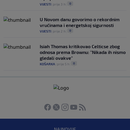
0
VIJESTI
|
prije 3 h
|
U Novom danu govorimo o rekordnim
vrućinama i energetskoj sigurnosti
0
VIJESTI
|
prije 2 h
|
Isiah Thomas kritikovao Celticse zbog
odnosa prema Brownu: "Nikada ih nismo
gledali ovakve"
0
KOŠARKA
|
prije 5 h
|
NAJNOVIJE