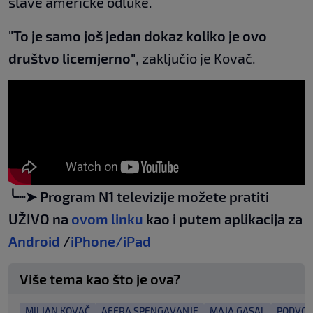
slave američke odluke.
"To je samo još jedan dokaz koliko je ovo
društvo licemjerno"
, zaključio je Kovač.
╰┈➤ Program N1 televizije možete pratiti
UŽIVO na
ovom linku
kao i putem aplikacija za
Android
/
iPhone/iPad
Više tema kao što je ova?
MILJAN KOVAČ
AFERA SPENGAVANJE
MAJA GASAL
PODVOĐ