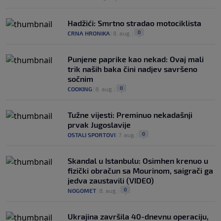
Hadžići: Smrtno stradao motociklista
0
CRNA HRONIKA
|
8. aug.
|
Punjene paprike kao nekad: Ovaj mali
trik naših baka čini nadjev savršeno
sočnim
0
COOKING
|
8. aug.
|
Tužne vijesti: Preminuo nekadašnji
prvak Jugoslavije
0
OSTALI SPORTOVI
|
7. aug.
|
Skandal u Istanbulu: Osimhen krenuo u
fizički obračun sa Mourinom, saigrači ga
jedva zaustavili (VIDEO)
0
NOGOMET
|
8. aug.
|
Ukrajina završila 40-dnevnu operaciju,