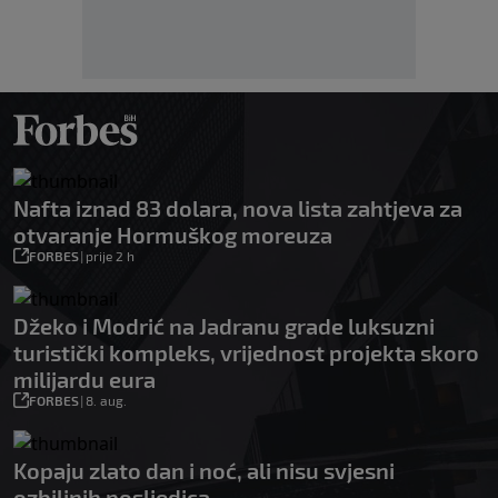
Nafta iznad 83 dolara, nova lista zahtjeva za
otvaranje Hormuškog moreuza
FORBES
|
prije 2 h
Džeko i Modrić na Jadranu grade luksuzni
turistički kompleks, vrijednost projekta skoro
milijardu eura
FORBES
|
8. aug.
Kopaju zlato dan i noć, ali nisu svjesni
ozbiljnih posljedica