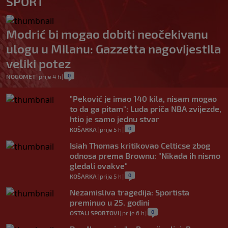
SPORT
Modrić bi mogao dobiti neočekivanu
ulogu u Milanu: Gazzetta nagovijestila
veliki potez
0
NOGOMET
|
prije 4 h
|
"Peković je imao 140 kila, nisam mogao
to da ga pitam": Luda priča NBA zvijezde,
htio je samo jednu stvar
0
KOŠARKA
|
prije 5 h
|
Isiah Thomas kritikovao Celticse zbog
odnosa prema Brownu: "Nikada ih nismo
gledali ovakve"
0
KOŠARKA
|
prije 5 h
|
Nezamisliva tragedija: Sportista
preminuo u 25. godini
0
OSTALI SPORTOVI
|
prije 6 h
|