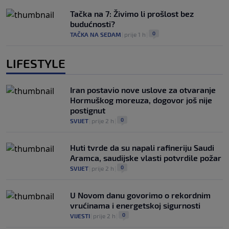
Tačka na 7: Živimo li prošlost bez
budućnosti?
0
TAČKA NA SEDAM
|
prije 1 h
|
LIFESTYLE
Iran postavio nove uslove za otvaranje
Hormuškog moreuza, dogovor još nije
postignut
0
SVIJET
|
prije 2 h
|
Huti tvrde da su napali rafineriju Saudi
Aramca, saudijske vlasti potvrdile požar
0
SVIJET
|
prije 2 h
|
U Novom danu govorimo o rekordnim
vrućinama i energetskoj sigurnosti
0
VIJESTI
|
prije 2 h
|