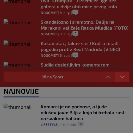
Dva "krompira" u Premijer ligi: Bez
golova u dvije utakmice prvog kola
0
NOGOMET
|
8. aug.
|
Skandalozno i sramotno: Delije na
Marakani veličale Ratka Mladića (FOTO)
0
NOGOMET
|
8. aug.
|
Kakav otac, takav sin: I Kodro mlađi
pogodio protiv Real Madrida (VIDEO)
0
NOGOMET
|
8. aug.
|
Sudija dosjetljivim komentarom
nasmijao publiku nakon žalbe tenisera
(VIDEO)
Idi na Sport
0
TENIS
|
8. aug.
|
NAJNOVIJE
Haos u Irskoj: Navijač utrčao na teren i
nasrnuo na gostujuće fudbalere (VIDEO)
0
NOGOMET
|
8. aug.
|
Komarci je ne podnose, a ljude
oduševljava: Biljka koja bi trebala rasti
na svakom balkonu
0
LIFESTYLE
|
prije 1 min
|