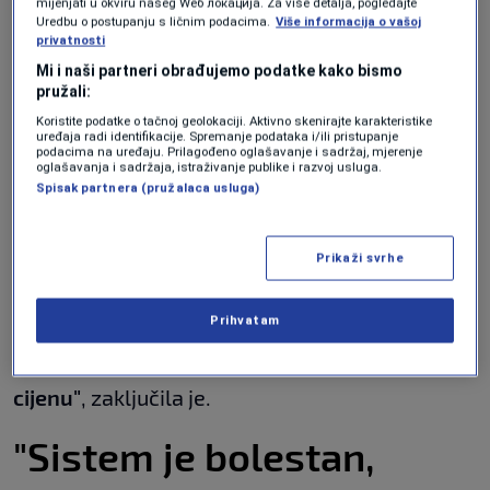
mijenjati u okviru našeg Wеб локација. Za više detalja, pogledajte
"Ako su bile godinu dana zlostavljane, gdje je
Uredbu o postupanju s ličnim podacima.
Više informacija o vašoj
privatnosti
bio Centar za socijalni rad? Gdje je bio
Mi i naši partneri obrađujemo podatke kako bismo
staratelj? Kako je moguće da niko nije
pružali:
primijetio?"
, pitala je Gasal.
Koristite podatke o tačnoj geolokaciji. Aktivno skenirajte karakteristike
uređaja radi identifikacije. Spremanje podataka i/ili pristupanje
podacima na uređaju. Prilagođeno oglašavanje i sadržaj, mjerenje
Podsjetila je da je u Tuzlanskom kantonu ranije
oglašavanja i sadržaja, istraživanje publike i razvoj usluga.
Spisak partnera (pružalaca usluga)
zabilježen slučaj silovanja devetogodišnje
djevojčice, ali javnost nikada nije dobila epilog.
Prikaži svrhe
"Ovo nije izolovan slučaj, nego simptom
Prihvatam
sistema koji ne funkcioniše. Institucije ne rade
svoj posao, a najranjivije kategorije plaćaju
cijenu"
, zaključila je.
"Sistem je bolestan,