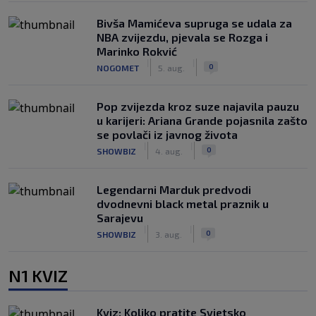
Bivša Mamićeva supruga se udala za
NBA zvijezdu, pjevala se Rozga i
Marinko Rokvić
|
|
0
NOGOMET
5. aug.
Pop zvijezda kroz suze najavila pauzu
u karijeri: Ariana Grande pojasnila zašto
se povlači iz javnog života
|
|
0
SHOWBIZ
4. aug.
Legendarni Marduk predvodi
dvodnevni black metal praznik u
Sarajevu
|
|
0
SHOWBIZ
3. aug.
N1 KVIZ
Kviz: Koliko pratite Svjetsko