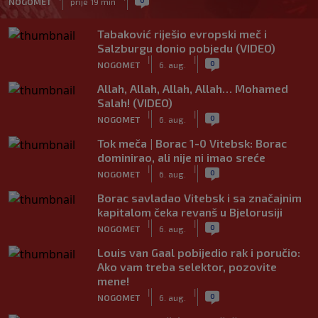
NOGOMET
prije 19 min
Tabaković riješio evropski meč i
Salzburgu donio pobjedu (VIDEO)
|
|
0
NOGOMET
6. aug.
Allah, Allah, Allah, Allah… Mohamed
Salah! (VIDEO)
|
|
0
NOGOMET
6. aug.
Tok meča | Borac 1-0 Vitebsk: Borac
dominirao, ali nije ni imao sreće
|
|
0
NOGOMET
6. aug.
Borac savladao Vitebsk i sa značajnim
kapitalom čeka revanš u Bjelorusiji
|
|
0
NOGOMET
6. aug.
Louis van Gaal pobijedio rak i poručio:
Ako vam treba selektor, pozovite
mene!
|
|
0
NOGOMET
6. aug.