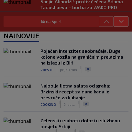
Sanjin Alihodžić protiv čečena Adama
Tadushaeva – borba za WAKO PRO
titulu
|
|
0
OSTALI SPORTOVI
6. aug.
Idi na Sport
Arsenal ostaje praznih ruku: Vinícius
NAJNOVIJE
Júnior i Real Madrid postigli dogovor
|
|
0
NOGOMET
6. aug.
Pojačan intenzitet saobraćaja: Duge
Slavni klub potresa kriza: Kultni
kolone vozila na graničnim prelazima
stadion u Italiji bit će prazan na
na izlazu iz BiH
početku sezone, navijači objavili rat
|
|
0
VIJESTI
prije 1 min
upravi
|
|
0
NOGOMET
6. aug.
Najbolja ljetna salata od graha:
Brzinski recept za dane kada je
prevruće za kuhanje
|
|
0
COOKING
6. aug.
Zelenski u subotu dolazi u službenu
posjetu Srbiji
|
|