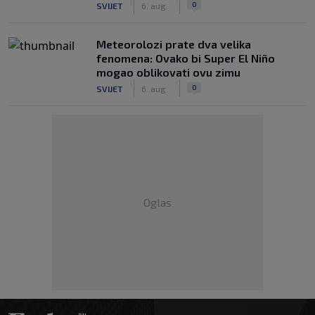
|
|
0
SVIJET
6. aug.
Meteorolozi prate dva velika
fenomena: Ovako bi Super El Niño
mogao oblikovati ovu zimu
|
|
0
SVIJET
6. aug.
Oglas