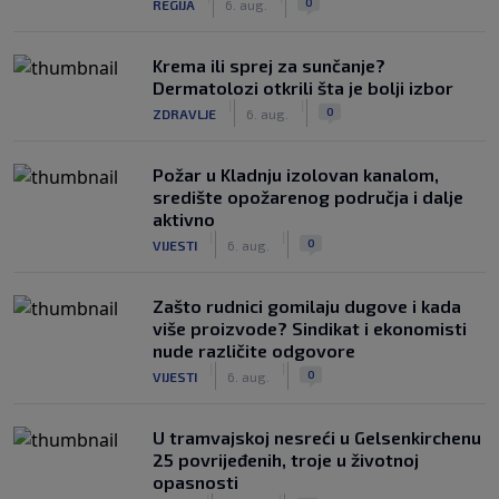
0
REGIJA
6. aug.
Krema ili sprej za sunčanje?
Dermatolozi otkrili šta je bolji izbor
|
|
0
ZDRAVLJE
6. aug.
Požar u Kladnju izolovan kanalom,
središte opožarenog područja i dalje
aktivno
|
|
0
VIJESTI
6. aug.
Zašto rudnici gomilaju dugove i kada
više proizvode? Sindikat i ekonomisti
nude različite odgovore
|
|
0
VIJESTI
6. aug.
U tramvajskoj nesreći u Gelsenkirchenu
25 povrijeđenih, troje u životnoj
opasnosti