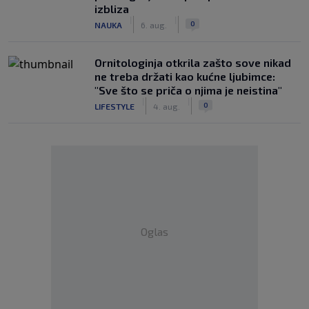
izbliza
|
|
0
NAUKA
6. aug.
Ornitologinja otkrila zašto sove nikad
ne treba držati kao kućne ljubimce:
"Sve što se priča o njima je neistina"
|
|
0
LIFESTYLE
4. aug.
Oglas