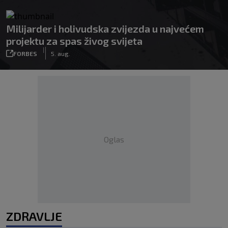
Milijarder i holivudska zvijezda u najvećem
projektu za spas živog svijeta
|
FORBES
5. aug.
Oglas
ZDRAVLJE