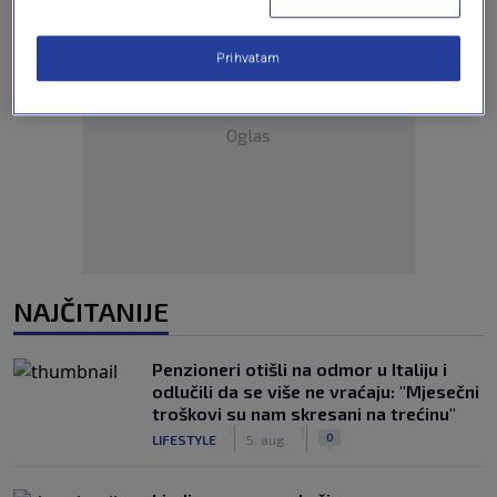
Prihvatam
Oglas
NAJČITANIJE
Penzioneri otišli na odmor u Italiju i
odlučili da se više ne vraćaju: "Mjesečni
troškovi su nam skresani na trećinu"
|
|
0
LIFESTYLE
5. aug.