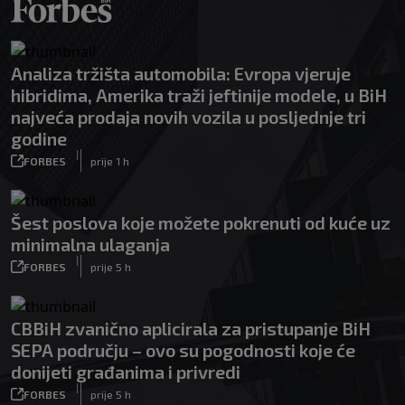
Analiza tržišta automobila: Evropa vjeruje
hibridima, Amerika traži jeftinije modele, u BiH
najveća prodaja novih vozila u posljednje tri
godine
|
FORBES
prije 1 h
Šest poslova koje možete pokrenuti od kuće uz
minimalna ulaganja
|
FORBES
prije 5 h
CBBiH zvanično aplicirala za pristupanje BiH
SEPA području – ovo su pogodnosti koje će
donijeti građanima i privredi
|
FORBES
prije 5 h