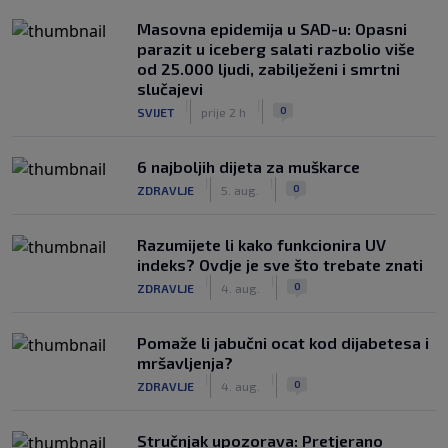
Masovna epidemija u SAD-u: Opasni
parazit u iceberg salati razbolio više
od 25.000 ljudi, zabilježeni i smrtni
slučajevi
|
|
0
SVIJET
prije 2 h
6 najboljih dijeta za muškarce
|
|
0
ZDRAVLJE
5. aug.
Razumijete li kako funkcionira UV
indeks? Ovdje je sve što trebate znati
|
|
0
ZDRAVLJE
4. aug.
Pomaže li jabučni ocat kod dijabetesa i
mršavljenja?
|
|
0
ZDRAVLJE
4. aug.
Stručnjak upozorava: Pretjerano