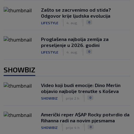
Zašto se zacrvenimo od stida?
Odgovor krije ljudska evolucija
|
|
0
LIFESTYLE
4. aug.
Proglašena najbolja zemlja za
preseljenje u 2026. godini
|
|
0
LIFESTYLE
4. aug.
SHOWBIZ
Video koji budi emocije: Dino Merlin
objavio najbolje trenutke s Koševa
|
|
0
SHOWBIZ
prije 2 h
Američki reper A$AP Rocky potvrdio da
Rihanna radi na novim pjesmama
|
|
0
SHOWBIZ
prije 4 h