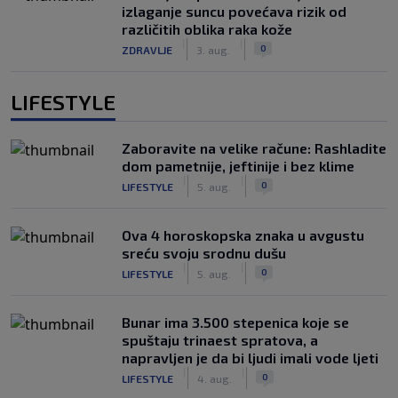
izlaganje suncu povećava rizik od
različitih oblika raka kože
|
|
0
ZDRAVLJE
3. aug.
LIFESTYLE
Zaboravite na velike račune: Rashladite
dom pametnije, jeftinije i bez klime
|
|
0
LIFESTYLE
5. aug.
Ova 4 horoskopska znaka u avgustu
sreću svoju srodnu dušu
|
|
0
LIFESTYLE
5. aug.
Bunar imа 3.500 stepenica koje se
spuštaju trinaest spratova, a
napravljen je da bi ljudi imali vode ljeti
|
|
0
LIFESTYLE
4. aug.