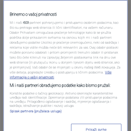
Brinemo o vašoj privatnosti
Mi i naši
603
partneri pohranjujemo i pristupamo osobnim podacima, kao
što su pretraga web stranica ili lični identifikatori, na vašem računaru .
Pošalji komentar
Odabir Prihvatam omogućava praćenje tehnologije kako bi se pružila
podrška dolje prikazanim svrhama na osnovu kojih mi i naši partneri
obrađujemo podatke Ukoliko je praćenje onemogućeno, neki od sadržaja i
reklama koje vidite možda neće biti relevantni za vas. Ovaj odabir postavki
možete ponovno odabrati i pritom promijeniti trenutni odabir ili pristanak
tako što ćete kliknuti na Upravljaj željenim postavkama link na dnu ove
web stranice [ili plutajuću ikonu u donjem lijevom dijelu web stranice, ako
je primjenjivo]. Vaš odabir će se mijenjati u okviru našeg Wеб локација. Za
više detalja, pogledajte Uredbu o postupanju s ličnim podacima.
Više
informacija o vašoj privatnosti
Mi i naši partneri obrađujemo podatke kako bismo pružali:
Oglas
Koristite podatke o tačnoj geolokaciji. Aktivno skenirajte karakteristike
uređaja radi identifikacije. Spremanje podataka i/ili pristupanje podacima
na uređaju. Prilagođeno oglašavanje i sadržaj, mjerenje oglašavanja i
sadržaja, istraživanje publike i razvoj usluga.
Spisak partnera (pružalaca usluga)
Prikaži svrhe