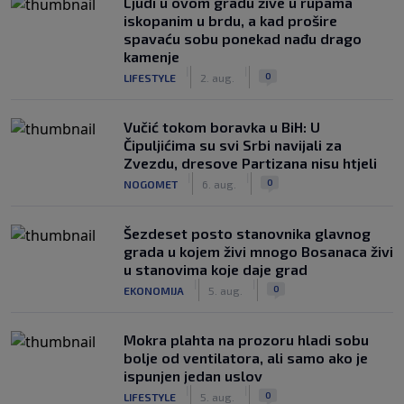
Ljudi u ovom gradu žive u rupama
iskopanim u brdu, a kad prošire
spavaću sobu ponekad nađu drago
kamenje
|
|
0
LIFESTYLE
2. aug.
Vučić tokom boravka u BiH: U
Čipuljićima su svi Srbi navijali za
Zvezdu, dresove Partizana nisu htjeli
|
|
0
NOGOMET
6. aug.
Šezdeset posto stanovnika glavnog
grada u kojem živi mnogo Bosanaca živi
u stanovima koje daje grad
|
|
0
EKONOMIJA
5. aug.
Mokra plahta na prozoru hladi sobu
bolje od ventilatora, ali samo ako je
ispunjen jedan uslov
|
|
0
LIFESTYLE
5. aug.