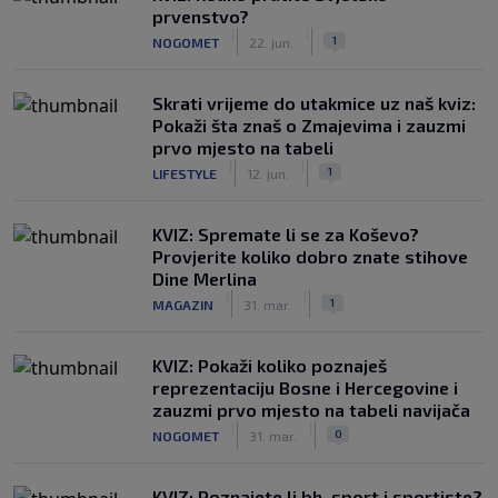
prvenstvo?
|
|
1
NOGOMET
22. jun.
Skrati vrijeme do utakmice uz naš kviz:
Pokaži šta znaš o Zmajevima i zauzmi
prvo mjesto na tabeli
|
|
1
LIFESTYLE
12. jun.
KVIZ: Spremate li se za Koševo?
Provjerite koliko dobro znate stihove
Dine Merlina
|
|
1
MAGAZIN
31. mar.
KVIZ: Pokaži koliko poznaješ
reprezentaciju Bosne i Hercegovine i
zauzmi prvo mjesto na tabeli navijača
|
|
0
NOGOMET
31. mar.
KVIZ: Poznajete li bh. sport i sportiste?