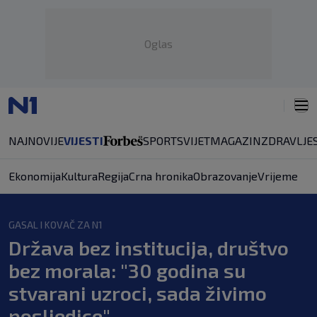
Oglas
NAJNOVIJE
VIJESTI
SPORT
SVIJET
MAGAZIN
ZDRAVLJE
Ekonomija
Kultura
Regija
Crna hronika
Obrazovanje
Vrijeme
GASAL I KOVAČ ZA N1
Država bez institucija, društvo
bez morala: "30 godina su
stvarani uzroci, sada živimo
posljedice"