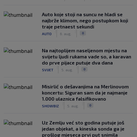
Auto koje stoji na suncu ne hladi se
najbrže klimom, nego postupkom koji
traje petnaest sekundi
|
|
0
AUTO
6. aug.
Na najtoplijem naseljenom mjestu na
svijetu ljudi rukama vade so, a karavan
do prve pijace putuje dva dana
|
|
0
SVIJET
5. aug.
Misirlić o dešavanjima na Merlinovom
koncertu: Siguran sam da je najmanje
1.000 ulaznica falsifikovano
|
|
0
SHOWBIZ
5. aug.
Uz Zemlju već sto godina putuje još
jedan objekat, a kineska sonda ga je
prošlog mjeseca prvi put snimila