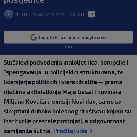
0
N1 BiH
VIJESTI
|
31. okt. 2025. 12:35
|
|
Dodajte N1 u omiljeni Google izvor
Više
Slučajevi podvođenja maloljetnica, korupcije i
"spengavanja" u policijskim strukturama, te
licemjerje političkih i vjerskih elita — prema
riječima aktivistkinje Maje Gasal i novinara
Miljana Kovača u emisiji Novi dan, samo su
simptomi duboko bolesnog društva u kojem su
institucije prestale postojati, a odgovornost
zamijenila šutnja.
Pročitaj više