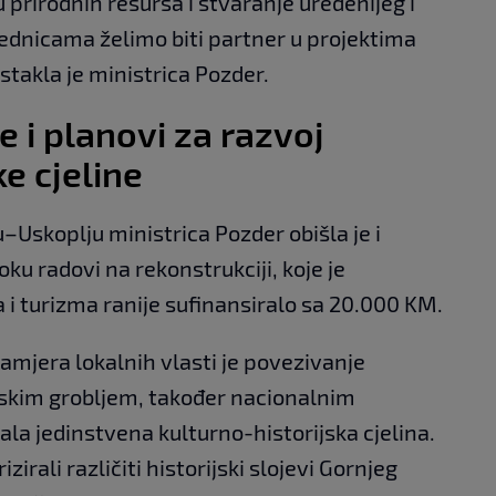
u prirodnih resursa i stvaranje uređenijeg i
jednicama želimo biti partner u projektima
istakla je ministrica Pozder.
e i planovi za razvoj
e cjeline
Uskoplju ministrica Pozder obišla je i
toku radovi na rekonstrukciji, koje je
 i turizma ranije sufinansiralo sa 20.000 KM.
amjera lokalnih vlasti je povezivanje
nskim grobljem, također nacionalnim
la jedinstvena kulturno-historijska cjelina.
zirali različiti historijski slojevi Gornjeg