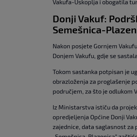
Vakufa-Uskoplja i obogatila tu
Donji Vakuf: Podr
Semešnica-Plazeni
Nakon posjete Gornjem Vakufu–
Donjem Vakufu, gdje se sasta
Tokom sastanka potpisan je ug
obrazloženja za proglašenje 
područjem, za što je odlukom 
Iz Ministarstva ističu da proje
opredjeljenja Općine Donji Vak
zajednice, data saglasnost za
„Semešnica-Plazenica“ zaštić