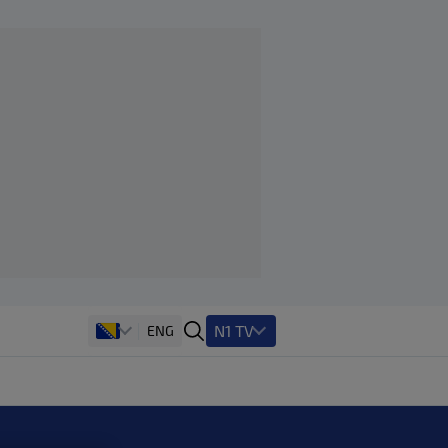
N1 TV
ENG