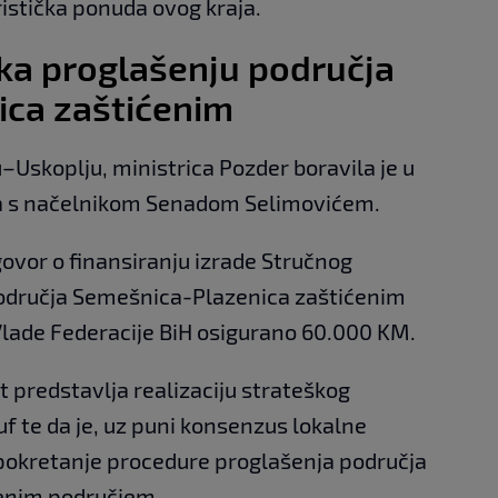
ristička ponuda ovog kraja.
ška proglašenju područja
ca zaštićenim
Uskoplju, ministrica Pozder boravila je u
la s načelnikom Senadom Selimovićem.
ovor o finansiranju izrade Stručnog
područja Semešnica-Plazenica zaštićenim
Vlade Federacije BiH osigurano 60.000 KM.
kt predstavlja realizaciju strateškog
uf te da je, uz puni konsenzus lokalne
 pokretanje procedure proglašenja područja
enim područjem.