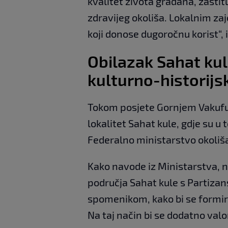
kvalitet života građana, zaštit
zdravijeg okoliša. Lokalnim za
koji donose dugoročnu korist“, 
Obilazak Sahat kul
kulturno-historijsk
Tokom posjete Gornjem Vakufu–
lokalitet Sahat kule, gdje su u 
Federalno ministarstvo okoliša
Kako navode iz Ministarstva, n
područja Sahat kule s Partiza
spomenikom, kako bi se formira
Na taj način bi se dodatno valori