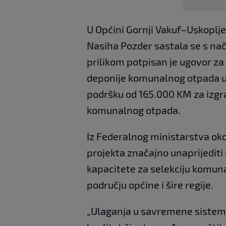
U Općini Gornji Vakuf–Uskoplje 
Nasiha Pozder sastala se s n
prilikom potpisan je ugovor za 
deponije komunalnog otpada u o
podršku od 165.000 KM za izgr
komunalnog otpada.
Iz Federalnog ministarstva okol
projekta značajno unaprijedit
kapacitete za selekciju komunal
području općine i šire regije.
„Ulaganja u savremene sisteme