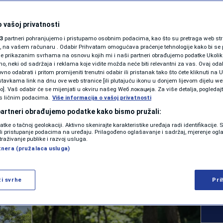
SHOWBIZ
bija halu za
KOLUMNE
 vašoj privatnosti
3
partneri pohranjujemo i pristupamo osobnim podacima, kao što su pretraga web stran
da, Donji Vakuf
ori, na vašem računaru . Odabir Prihvatam omogućava praćenje tehnologije kako bi se 
je prikazanim svrhama na osnovu kojih mi i naši partneri obrađujemo podatke Ukoliko
 neki od sadržaja i reklama koje vidite možda neće biti relevantni za vas. Ovaj odab
u područja
PODCAST
no odabrati i pritom promijeniti trenutni odabir ili pristanak tako što ćete kliknuti na U
tavkama link na dnu ove web stranice [ili plutajuću ikonu u donjem lijevom dijelu we
N1 SPECIJAL
zenica
vo]. Vaš odabir će se mijenjati u okviru našeg Wеб локација. Za više detalja, pogledaj
s ličnim podacima.
Više informacija o vašoj privatnosti
FENOMENI
 partneri obrađujemo podatke kako bismo pružali:
0
VIJESTI
komentara
datke o tačnoj geolokaciji. Aktivno skenirajte karakteristike uređaja radi identifikacije.
|
NEISTRAŽENO
ili pristupanje podacima na uređaju. Prilagođeno oglašavanje i sadržaj, mjerenje ogl
traživanje publike i razvoj usluga.
tnera (pružalaca usluga)
VIRALNO
Više
FOTO
ži svrhe
Pri
PROMO
VIDEO