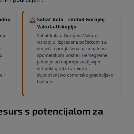
rodno
Sahat-kula – simbol Gornjeg
🕰️
Vakufa-Uskoplja
oje
Sahat-kula u Gornjem Vakufu-
Uskoplju, izgrađena početkom 18.
d
stoljeća i proglašena nacionalnim
ao
spomenikom Bosne i Hercegovine,
jedan je od najprepoznatljivijih
simbola grada i vrijedno
e i
svjedočanstvo osmanske graditeljske
baštine.
resurs s potencijalom za