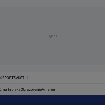
Oglas
SPORT
SVIJET
MAGAZIN
Crna hronika
Obrazovanje
Vrijeme
ZDRAVLJE