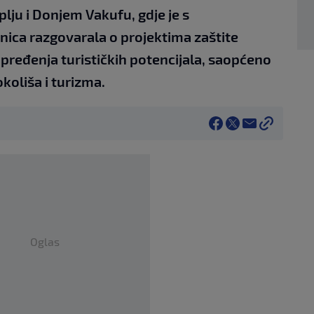
ju i Donjem Vakufu, gdje je s
nica razgovarala o projektima zaštite
apređenja turističkih potencijala, saopćeno
koliša i turizma.
Oglas