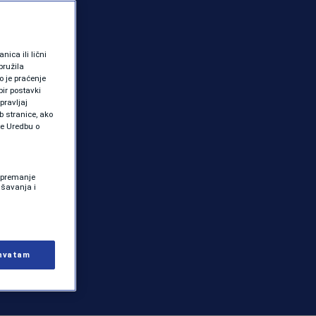
ica ili lični
pružila
 je praćenje
ir postavki
pravljaj
b stranice, ako
te Uredbu o
 Spremanje
ašavanja i
hvatam