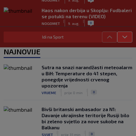
Haos nakon derbija u Skoplju: Fudbaleri
se potukli na terenu (VIDEO)
|
|
0
NOGOMET
9. aug.
Prepoznajete li fudbalsku
Idi na Sport
superzvijezdu? Ovako se maskirao
kako ga ne bi prepoznali na avionu
NAJNOVIJE
|
|
0
NOGOMET
9. aug.
Plaćen 100 miliona, pa zbog dopinga
Sutra na snazi narandžasti meteoalarm
propustio godinu i osam mjeseci: Sada
u BiH: Temperature do 41 stepen,
se konačno oglasio
ponegdje vrijednosti crvenog
|
|
0
NOGOMET
9. aug.
upozorenja
|
|
0
VRIJEME
prije 0 min
Bivši britanski ambasador za N1:
Davanje ukrajinske teritorije Rusiji bilo
bi zeleno svjetlo za nove sukobe na
Balkanu
|
|
0
SVIJET
prije 31 min