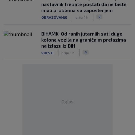
nastavnik trebate postati da ne biste
imali problema sa zaposlenjem
|
|
0
OBRAZOVANJE
prije 1 h
BIHAMK: Od ranih jutarnjih sati duge
kolone vozila na graničnim prelazima
na izlazu iz BiH
|
|
0
VIJESTI
prije 1 h
Oglas