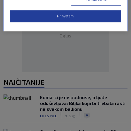
Prihvatam
Oglas
NAJČITANIJE
Komarci je ne podnose, a ljude
oduševljava: Biljka koja bi trebala rasti
na svakom balkonu
|
|
0
LIFESTYLE
9. aug.