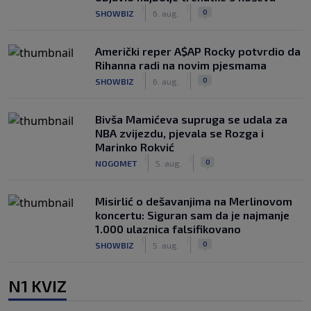
|
|
0
SHOWBIZ
6. aug.
Američki reper A$AP Rocky potvrdio da
Rihanna radi na novim pjesmama
|
|
0
SHOWBIZ
6. aug.
Bivša Mamićeva supruga se udala za
NBA zvijezdu, pjevala se Rozga i
Marinko Rokvić
|
|
0
NOGOMET
5. aug.
Misirlić o dešavanjima na Merlinovom
koncertu: Siguran sam da je najmanje
1.000 ulaznica falsifikovano
|
|
0
SHOWBIZ
5. aug.
N1 KVIZ