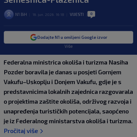
0
N1 BiH
VIJESTI
|
16. jun. 2026. 16:18
|
|
Dodajte N1 u omiljeni Google izvor
Više
Federalna ministrica okoliša i turizma Nasiha
Pozder boravila je danas u posjeti Gornjem
Vakufu–Uskoplju i Donjem Vakufu, gdje je s
predstavnicima lokalnih zajednica razgovarala
o projektima zaštite okoliša, održivog razvoja i
unapređenja turističkih potencijala, saopćeno
je iz Federalnog ministarstva okoliša i turizma.
Pročitaj više