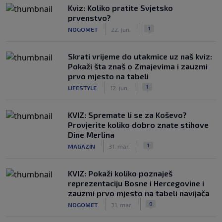
Kviz: Koliko pratite Svjetsko
prvenstvo?
|
|
1
NOGOMET
22. jun.
Skrati vrijeme do utakmice uz naš kviz:
Pokaži šta znaš o Zmajevima i zauzmi
prvo mjesto na tabeli
|
|
1
LIFESTYLE
12. jun.
KVIZ: Spremate li se za Koševo?
Provjerite koliko dobro znate stihove
Dine Merlina
|
|
1
MAGAZIN
31. mar.
KVIZ: Pokaži koliko poznaješ
reprezentaciju Bosne i Hercegovine i
zauzmi prvo mjesto na tabeli navijača
|
|
0
NOGOMET
31. mar.