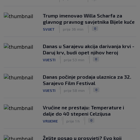
Trump imenovao Willa Scharfa za
glavnog pravnog savjetnika Bijele kuće
|
|
0
SVIJET
prije 36 min
Danas u Sarajevu akcija darivanja krvi -
Daruj krv, budi opet njihov heroj
|
|
0
VIJESTI
prije 53 min
Danas počinje prodaja ulaznica za 32.
Sarajevo Film Festival
|
|
0
VIJESTI
prije 58 min
Vrućine ne prestaju: Temperature i
dalje do 40 stepeni Celzijusa
|
|
0
VRIJEME
prije 1 h
Želite posao u prosvjeti? Evo koji