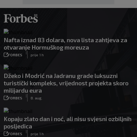
Nafta iznad 83 dolara, nova lista zahtjeva za
otvaranje Hormuškog moreuza
|
FORBES
prije 1 h
Džeko i Modrić na Jadranu grade luksuzni
turistički kompleks, vrijednost projekta skoro
milijardu eura
|
FORBES
8. aug.
Kopaju zlato dan i noć, ali nisu svjesni ozbiljnih
posljedica
|
FORBES
prije 1 h