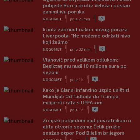
pobjede Borca protiv Veleža i poslao
zanimljivu poruku
|
|
0
NOGOMET
prije 21 min
Iraola zabrinut nakon novog poraza
Liverpoola: "Ne možemo održati nivo
koji želimo"
|
|
0
NOGOMET
prije 33 min
Vlahović pred velikom odlukom:
Beşiktaş mu nudi 10 miliona eura po
sezoni
|
|
0
NOGOMET
prije 1 h
Kako je Gianni Infantino uspio uništiti
Mundijal: Od fudbala do Trumpa,
milijardi i rata s UEFA-om
|
|
0
NOGOMET
prije 1 h
Zrinjski pobjedom nad povratnikom u
elitu otvorio sezonu: Čelik pružio
snažan otpor Pod Bijelim brijegom
|
|
0
NOGOMET
9. aug.