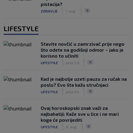
pistacija?
|
|
0
ZDRAVLJE
7. aug.
LIFESTYLE
Stavite novčić u zamrzivač prije nego
što odete na godišnji odmor – jako je
korisno to učiniti
|
|
0
LIFESTYLE
prije 2 h
Kad je najbolje uzeti pauzu za ručak na
poslu? Evo šta kažu stručnjaci
|
|
0
LIFESTYLE
prije 9 h
Ovaj horoskopski znak važi za
najbahatiji: Kaže sve u lice i ne mari
koga će povrijediti
|
|
0
LIFESTYLE
8. aug.