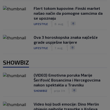
Flert tokom kupovine: Finski market
našao način da pomogne samcima da
se upoznaju
|
|
0
LIFESTYLE
8. aug.
Ova 3 horoskopska znaka najčešće
grade uspješne karijere
|
|
0
LIFESTYLE
7. aug.
SHOWBIZ
(VIDEO) Emotivna poruka Marije
Šerifović Bosancima i Hercegovcima
nakon spektakla u Travniku
|
|
0
SHOWBIZ
prije 3 h
Video koji budi emocije: Dino Merlin
objavio najbolje trenutke s Koševa