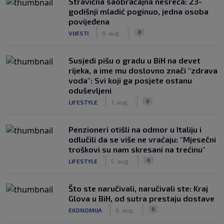
Stravična saobraćajna nesreća: 23-
godišnji mladić poginuo, jedna osoba
povijeđena
|
|
0
VIJESTI
9. aug.
Susjedi pišu o gradu u BiH na devet
rijeka, a ime mu doslovno znači "zdrava
voda": Svi koji ga posjete ostanu
oduševljeni
|
|
0
LIFESTYLE
7. aug.
Penzioneri otišli na odmor u Italiju i
odlučili da se više ne vraćaju: "Mjesečni
troškovi su nam skresani na trećinu"
|
|
0
LIFESTYLE
5. aug.
Što ste naručivali, naručivali ste: Kraj
Glova u BiH, od sutra prestaju dostave
|
|
0
EKONOMIJA
9. aug.