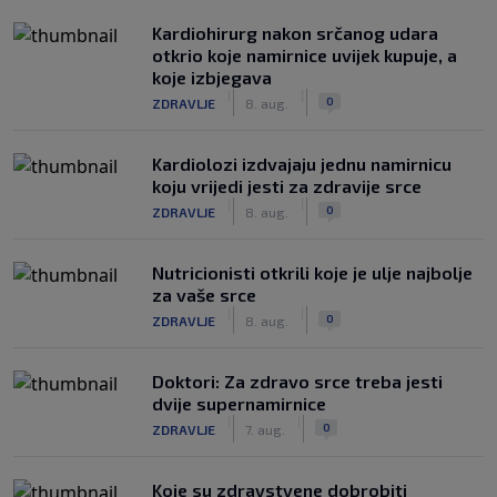
Kardiohirurg nakon srčanog udara
otkrio koje namirnice uvijek kupuje, a
koje izbjegava
|
|
0
ZDRAVLJE
8. aug.
Kardiolozi izdvajaju jednu namirnicu
koju vrijedi jesti za zdravije srce
|
|
0
ZDRAVLJE
8. aug.
Nutricionisti otkrili koje je ulje najbolje
za vaše srce
|
|
0
ZDRAVLJE
8. aug.
Doktori: Za zdravo srce treba jesti
dvije supernamirnice
|
|
0
ZDRAVLJE
7. aug.
Koje su zdravstvene dobrobiti