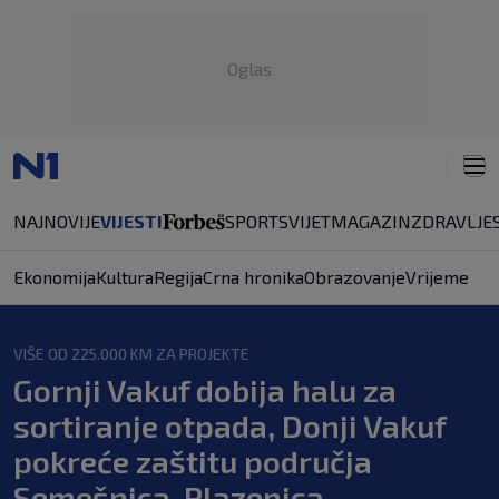
Oglas
NAJNOVIJE
VIJESTI
SPORT
SVIJET
MAGAZIN
ZDRAVLJE
Ekonomija
Kultura
Regija
Crna hronika
Obrazovanje
Vrijeme
VIŠE OD 225.000 KM ZA PROJEKTE
Gornji Vakuf dobija halu za
sortiranje otpada, Donji Vakuf
pokreće zaštitu područja
Semešnica-Plazenica