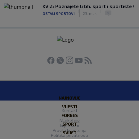
KVIZ: Poznajete li bh. sport i sportiste?
|
|
0
OSTALI SPORTOVI
23. mar.
NAJNOVIJE
VIJESTI
Kontakt
FORBES
O nama
Marketing
SPORT
Impresum
Pravila korištenja
SVIJET
Politika privatnosti