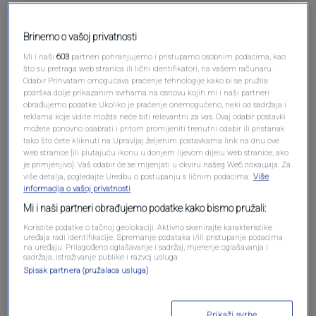
Brinemo o vašoj privatnosti
Mi i naši
603
partneri pohranjujemo i pristupamo osobnim podacima, kao
Pošalji komentar
što su pretraga web stranica ili lični identifikatori, na vašem računaru .
Odabir Prihvatam omogućava praćenje tehnologije kako bi se pružila
podrška dolje prikazanim svrhama na osnovu kojih mi i naši partneri
obrađujemo podatke Ukoliko je praćenje onemogućeno, neki od sadržaja i
reklama koje vidite možda neće biti relevantni za vas. Ovaj odabir postavki
možete ponovno odabrati i pritom promijeniti trenutni odabir ili pristanak
tako što ćete kliknuti na Upravljaj željenim postavkama link na dnu ove
web stranice [ili plutajuću ikonu u donjem lijevom dijelu web stranice, ako
je primjenjivo]. Vaš odabir će se mijenjati u okviru našeg Wеб локација. Za
više detalja, pogledajte Uredbu o postupanju s ličnim podacima.
Više
informacija o vašoj privatnosti
Mi i naši partneri obrađujemo podatke kako bismo pružali:
Oglas
Koristite podatke o tačnoj geolokaciji. Aktivno skenirajte karakteristike
uređaja radi identifikacije. Spremanje podataka i/ili pristupanje podacima
na uređaju. Prilagođeno oglašavanje i sadržaj, mjerenje oglašavanja i
sadržaja, istraživanje publike i razvoj usluga.
Spisak partnera (pružalaca usluga)
Prikaži svrhe