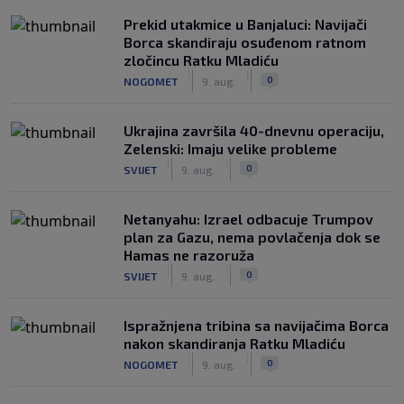
Prekid utakmice u Banjaluci: Navijači
Borca skandiraju osuđenom ratnom
zločincu Ratku Mladiću
|
|
0
NOGOMET
9. aug.
Ukrajina završila 40-dnevnu operaciju,
Zelenski: Imaju velike probleme
|
|
0
SVIJET
9. aug.
Netanyahu: Izrael odbacuje Trumpov
plan za Gazu, nema povlačenja dok se
Hamas ne razoruža
|
|
0
SVIJET
9. aug.
Ispražnjena tribina sa navijačima Borca
nakon skandiranja Ratku Mladiću
|
|
0
NOGOMET
9. aug.