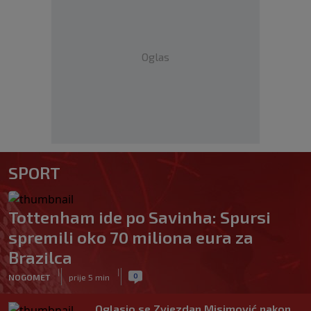
Oglas
SPORT
Tottenham ide po Savinha: Spursi
spremili oko 70 miliona eura za
Brazilca
|
|
0
NOGOMET
prije 5 min
Oglasio se Zvjezdan Misimović nakon