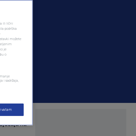
ili lični
ila podrška
e
ostavki možete
željenim
ko je
dbu o
remanje
a i sadržaja,
ihvatam
ast žrtvama
sjećaju na