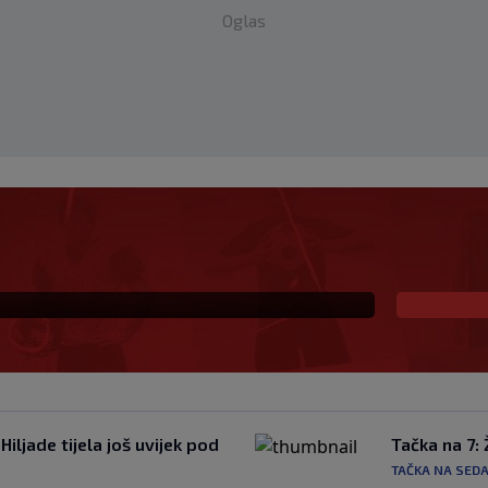
Oglas
ekivanu ulogu u
la veliki potez
iljade tijela još uvijek pod
Tačka na 7:
TAČKA NA SED