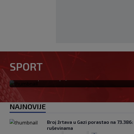
Modrić bi mogao dobiti neoč
SPORT
Milanu: Gazzetta nagovijesti
|
|
0
NOGOMET
prije 3 h
NAJNOVIJE
Broj žrtava u Gazi porastao na 73.386: H
ruševinama
|
|