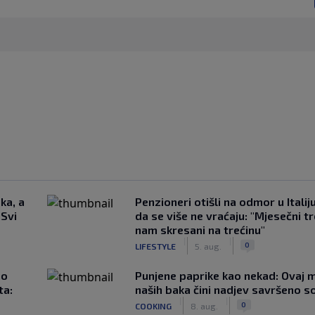
ka, a
Penzioneri otišli na odmor u Italiju 
 Svi
da se više ne vraćaju: "Mjesečni t
nam skresani na trećinu"
|
|
0
LIFESTYLE
5. aug.
ao
Punjene paprike kao nekad: Ovaj ma
ta:
naših baka čini nadjev savršeno s
|
|
0
COOKING
8. aug.