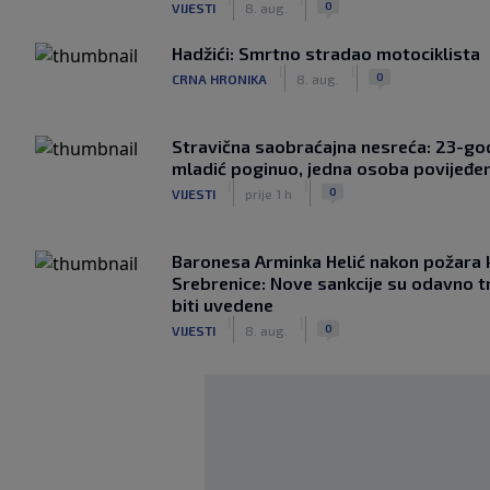
0
VIJESTI
8. aug.
Hadžići: Smrtno stradao motociklista
|
|
0
CRNA HRONIKA
8. aug.
Stravična saobraćajna nesreća: 23-god
mladić poginuo, jedna osoba povijeđe
|
|
0
VIJESTI
prije 1 h
Baronesa Arminka Helić nakon požara 
Srebrenice: Nove sankcije su odavno t
biti uvedene
|
|
0
VIJESTI
8. aug.