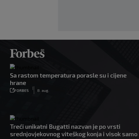
Sa rastom temperatura porasle su i cijene
hrane
|
FORBES
8. aug.
Treći unikatni Bugatti nazvan je po vrsti
srednjovjekovnog viteškog konja i visok samo