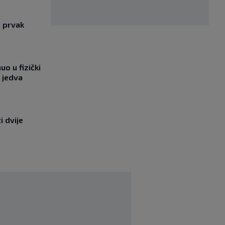
i prvak
o u fizički
 jedva
i dvije