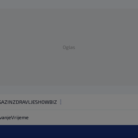
Oglas
AZIN
ZDRAVLJE
SHOWBIZ
KOLUMNE
vanje
Vrijeme