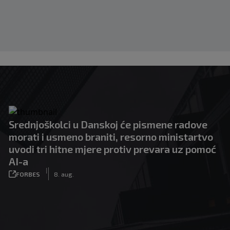
Srednjoškolci u Danskoj će pismene radove
morati i usmeno braniti, resorno ministartvo
uvodi tri hitne mjere protiv prevara uz pomoć
AI-a
|
FORBES
8. aug.