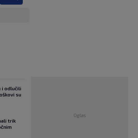
i odlučili
roškovi su
Oglas
li trik
očnim