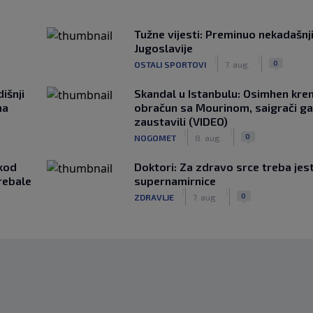
Tužne vijesti: Preminuo nekadašnj
Jugoslavije
|
|
0
OSTALI SPORTOVI
7. aug.
išnji
Skandal u Istanbulu: Osimhen krenu
na
obračun sa Mourinom, saigrači ga
zaustavili (VIDEO)
|
|
0
NOGOMET
8. aug.
kod
Doktori: Za zdravo srce treba jest
rebale
supernamirnice
|
|
0
ZDRAVLJE
7. aug.