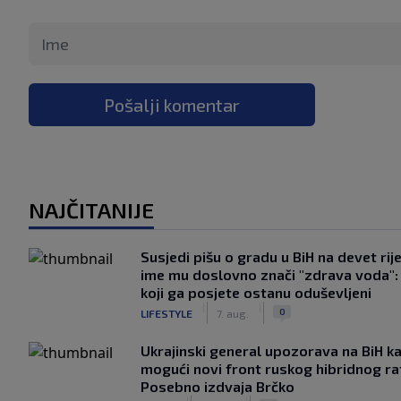
Pošalji komentar
NAJČITANIJE
Susjedi pišu o gradu u BiH na devet rije
ime mu doslovno znači "zdrava voda":
koji ga posjete ostanu oduševljeni
|
|
0
LIFESTYLE
7. aug.
Ukrajinski general upozorava na BiH k
mogući novi front ruskog hibridnog ra
Posebno izdvaja Brčko
|
|