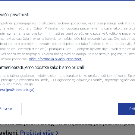
PODCAST
ijen muž, tri brata i
N1 SPECIJAL
vašoj privatnosti
3
partneri pohranjujemo i pristupamo osobnim podacima, kao što su pretraga web stranica 
: "Imam sina i kćerku,
FENOMENI
ri, na vašem računaru . Odabir Prihvatam omogućava praćenje tehnologije kako bi se pruž
anim svrhama na osnovu kojih mi i naši partneri obrađujemo podatke Ukoliko je praćenj
 neki od sadržaja i reklama koje vidite možda neće biti relevantni za vas. Ovaj odabir p
NEISTRAŽENO
ati i pritom promijeniti trenutni odabir ili pristanak tako što ćete kliknuti na Upravljaj 
ink na dnu ove web stranice [ili plutajuću ikonu u donjem lijevom dijelu web stranice, a
VIRALNO
. Vaš odabir će se mijenjati u okviru našeg Wеб локација. Za više detalja, pogledajte Ure
s ličnim podacima.
Više informacija o vašoj privatnosti
komentara
FOTO
partneri obrađujemo podatke kako bismo pružali:
atke o tačnoj geolokaciji. Aktivno skenirajte karakteristike uređaja radi identifikacije. Sp
PROMO
li pristupanje podacima na uređaju. Prilagođeno oglašavanje i sadržaj, mjerenje oglašavanj
publike i razvoj usluga.
era (pružalaca usluga)
VIDEO
ži svrhe
Pr
česnici mirne šetnje u Srebreniku kojom odaju poč
ma ubijenih i ovog 11. u mjesecu, još jednom pod
avljeni.
Pročitaj više