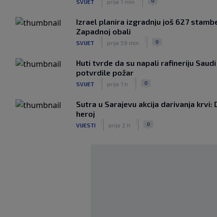
0
SVIJET
prije 1 min
Izrael planira izgradnju još 627 stambe
Zapadnoj obali
|
|
0
SVIJET
prije 59 min
Huti tvrde da su napali rafineriju Saud
potvrdile požar
|
|
0
SVIJET
prije 1 h
Sutra u Sarajevu akcija darivanja krvi: 
heroj
|
|
0
VIJESTI
prije 2 h