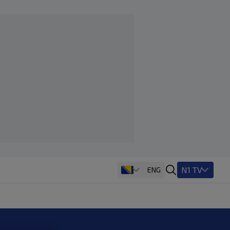
N1 TV
ENG