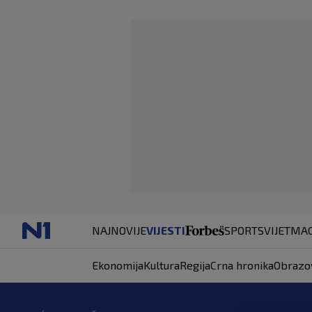
NAJNOVIJE
VIJESTI
SPORT
SVIJET
MAG
Ekonomija
Kultura
Regija
Crna hronika
Obrazo