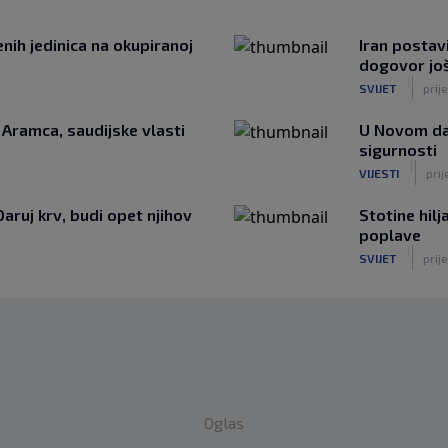
nih jedinica na okupiranoj
Iran postav
dogovor još
|
SVIJET
prije
i Aramca, saudijske vlasti
U Novom da
sigurnosti
|
VIJESTI
prij
Daruj krv, budi opet njihov
Stotine hil
poplave
|
SVIJET
prije
Oglas