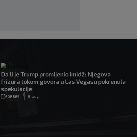
Da li je Trump promijenio imidž: Njegova
frizura tokom govora u Las Vegasu pokrenula
spekulacije
|
FORBES
8. aug.