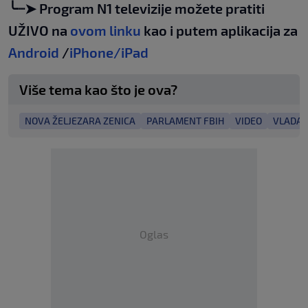
╰┈➤ Program N1 televizije možete pratiti
UŽIVO na
ovom linku
kao i putem aplikacija za
Android
/
iPhone/iPad
Više tema kao što je ova?
NOVA ŽELJEZARA ZENICA
PARLAMENT FBIH
VIDEO
VLADA 
Oglas