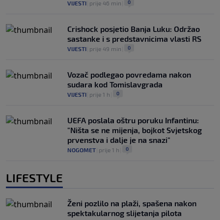
0
VIJESTI
|
prije 46 min
|
Crishock posjetio Banja Luku: Održao
sastanke i s predstavnicima vlasti RS
0
VIJESTI
|
prije 49 min
|
Vozač podlegao povredama nakon
sudara kod Tomislavgrada
0
VIJESTI
|
prije 1 h
|
UEFA poslala oštru poruku Infantinu:
"Ništa se ne mijenja, bojkot Svjetskog
prvenstva i dalje je na snazi"
0
NOGOMET
|
prije 1 h
|
LIFESTYLE
Ženi pozlilo na plaži, spašena nakon
spektakularnog slijetanja pilota