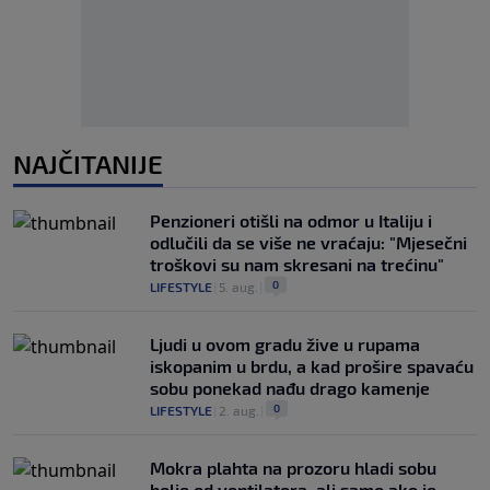
NAJČITANIJE
Penzioneri otišli na odmor u Italiju i
odlučili da se više ne vraćaju: "Mjesečni
troškovi su nam skresani na trećinu"
0
LIFESTYLE
|
5. aug.
|
Ljudi u ovom gradu žive u rupama
iskopanim u brdu, a kad prošire spavaću
sobu ponekad nađu drago kamenje
0
LIFESTYLE
|
2. aug.
|
Mokra plahta na prozoru hladi sobu
bolje od ventilatora, ali samo ako je