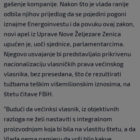
gašenje kompanije. Nakon što je vlada ranije
odbila njihov prijedlog da se pojedini pogoni
iznajme Energoinvestu i da povuku ovaj zakon,
novi apel iz Uprave Nove Željezare Zenica
upućen je, uoči sjednice, parlamentarcima.
Njegovo usvajanje bi predstavljalo prikrivenu
nacionalizaciju vlasničkih prava većinskog
vlasnika, bez presedana, što će rezultirati
tužbama teškim višemilionskim iznosima, na
štetu čitave FBiH.
“Budući da većinksi vlasnik, iz objektivnih
razloga ne želi nastaviti s integralnom
proizvodnjom koja bi bila na vlastitu štetu, a da
Vlada nema namjeru da vrši bilo kakve