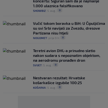
koncertu: Siguran sam da je najmanje
1.000 ulaznica falsifikovano
0
SHOWBIZ
|
5. aug.
|
Vučić tokom boravka u BiH: U Čipuljićima
su svi Srbi navijali za Zvezdu, dresove
Partizana nisu htjeli
0
NOGOMET
|
prije 9 h
|
Teretni avion DHL-a prinudno sletio
nakon sudara s nepoznatim objektom,
na aerodromu pronađen dron
0
SVIJET
|
5. aug.
|
Nestvaran rezultat: Hrvatske
košarkašice izgubile 100:25
0
KOŠARKA
|
5. aug.
|