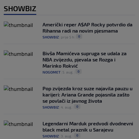
SHOWBIZ
Američki reper A$AP Rocky potvrdio da
Rihanna radi na novim pjesmama
0
SHOWBIZ
|
prije 5 h
|
Bivša Mamićeva supruga se udala za
NBA zvijezdu, pjevala se Rozga i
Marinko Rokvić
0
NOGOMET
|
5. aug.
|
Pop zvijezda kroz suze najavila pauzu u
karijeri: Ariana Grande pojasnila zašto
se povlači iz javnog života
0
SHOWBIZ
|
4. aug.
|
Legendarni Marduk predvodi dvodnevni
black metal praznik u Sarajevu
0
SHOWBIZ
|
3. aug.
|