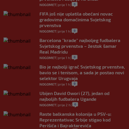
0
NOGOMET
|
prije 1 h
|
FIFA još nije uplatila obećani novac
gradovima domaćinima Svjetskog
prvenstva
0
NOGOMET
|
prije 1 h
|
Barcelona "krade" najboljeg fudbalera
Svjetskog prvenstva – žestok šamar
Real Madridu
0
NOGOMET
|
prije 1 h
|
Bio je najbolji igrač Svjetskog prvenstva,
bavio se i tenisom, a sada je postao novi
selektor Urugvaja
0
NOGOMET
|
prije 1 h
|
Ubijen David Owori (27), jedan od
najboljih fudbalera Ugande
0
NOGOMET
|
prije 2 h
|
Raste balkanska kolonija u PSV-u:
Reprezentativac Srbije stigao kod
Perišića i Bajraktarevića