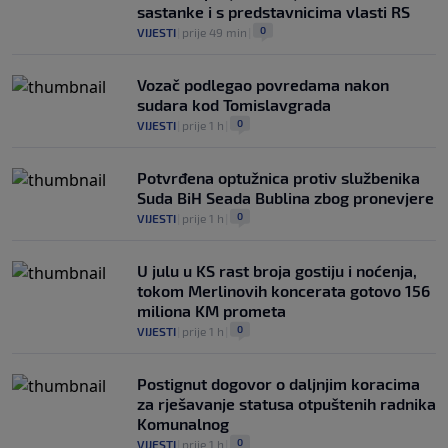
sastanke i s predstavnicima vlasti RS
0
VIJESTI
|
prije 49 min
|
Vozač podlegao povredama nakon
sudara kod Tomislavgrada
0
VIJESTI
|
prije 1 h
|
Potvrđena optužnica protiv službenika
Suda BiH Seada Bublina zbog pronevjere
0
VIJESTI
|
prije 1 h
|
U julu u KS rast broja gostiju i noćenja,
tokom Merlinovih koncerata gotovo 156
miliona KM prometa
0
VIJESTI
|
prije 1 h
|
Postignut dogovor o daljnjim koracima
za rješavanje statusa otpuštenih radnika
Komunalnog
0
VIJESTI
|
prije 1 h
|