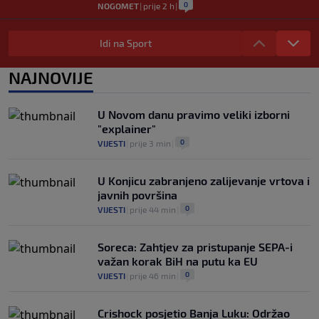
0
NOGOMET
|
prije 2 h
|
Real Madrid je oborio rekord!
Talentovani ofanzivac za 135 miliona
Idi na Sport
eura stigao na Santiago Bernabeu
0
NOGOMET
|
prije 2 h
|
NAJNOVIJE
Argentinci će jedan trijumf sa
ovogodišnjeg Mundijala obilježavati kao
U Novom danu pravimo veliki izborni
nacionalni praznik
"explainer"
0
NOGOMET
|
prije 3 h
|
0
VIJESTI
|
prije 3 min
|
U Konjicu zabranjeno zalijevanje vrtova i
javnih površina
0
VIJESTI
|
prije 44 min
|
Soreca: Zahtjev za pristupanje SEPA-i
važan korak BiH na putu ka EU
0
VIJESTI
|
prije 46 min
|
Crishock posjetio Banja Luku: Održao