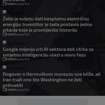
FORBES
|
prije 10 h
Želio je svijetu dati besplatnu električnu
energiju: Investitor je tada postavio jedno
pitanje koje je promijenilo historiju
FORBES
|
prije 10 h
Google mijenja vrh AI sektora dok utrka za
umjetnu inteligenciju ulazi u novu fazu
FORBES
|
prije 10 h
Dogovor o Hormuškom moreuzu sve bliže, ali
Iran traži ono što Washington ne želi
prihvatiti
FORBES
|
prije 10 h