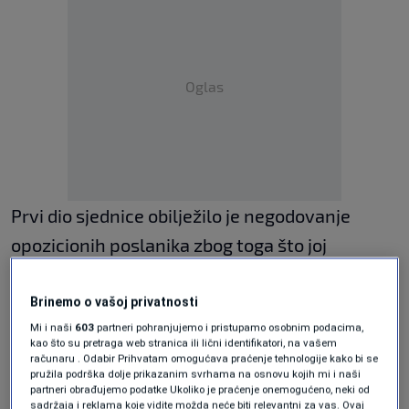
Oglas
Prvi dio sjednice obilježilo je negodovanje
opozicionih poslanika zbog toga što joj
premijer Federacije BiH i resorni ministar nisu
prisustvovali, a obrazložili su ranije da je ova,
Brinemo o vašoj privatnosti
Mi i naši
603
partneri pohranjujemo i pristupamo osobnim podacima,
jedina tačka, koju su uputili u parlamentarnu
kao što su pretraga web stranica ili lični identifikatori, na vašem
proceduru, od “posebnog sistemskog značaja
računaru . Odabir Prihvatam omogućava praćenje tehnologije kako bi se
pružila podrška dolje prikazanim svrhama na osnovu kojih mi i naši
za FBiH”.
partneri obrađujemo podatke Ukoliko je praćenje onemogućeno, neki od
sadržaja i reklama koje vidite možda neće biti relevantni za vas. Ovaj