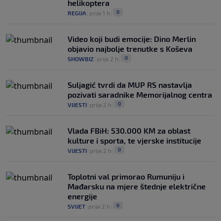
helikoptera
0
REGIJA
|
prije 1 h
|
Video koji budi emocije: Dino Merlin
objavio najbolje trenutke s Koševa
0
SHOWBIZ
|
prije 2 h
|
Suljagić tvrdi da MUP RS nastavlja
pozivati saradnike Memorijalnog centra
0
VIJESTI
|
prije 2 h
|
Vlada FBiH: 530.000 KM za oblast
kulture i sporta, te vjerske institucije
0
VIJESTI
|
prije 2 h
|
Toplotni val primorao Rumuniju i
Mađarsku na mjere štednje električne
energije
0
SVIJET
|
prije 2 h
|