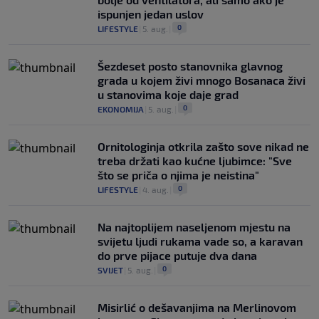
ispunjen jedan uslov
0
LIFESTYLE
|
5. aug.
|
Šezdeset posto stanovnika glavnog
grada u kojem živi mnogo Bosanaca živi
u stanovima koje daje grad
0
EKONOMIJA
|
5. aug.
|
Ornitologinja otkrila zašto sove nikad ne
treba držati kao kućne ljubimce: "Sve
što se priča o njima je neistina"
0
LIFESTYLE
|
4. aug.
|
Na najtoplijem naseljenom mjestu na
svijetu ljudi rukama vade so, a karavan
do prve pijace putuje dva dana
0
SVIJET
|
5. aug.
|
Misirlić o dešavanjima na Merlinovom