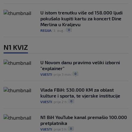
U istom trenutku više od 158.000 ljudi
pokušalo kupiti kartu za koncert Dine
Merlina u Kraljevu
0
REGIJA
|
3. aug.
|
N1 KVIZ
U Novom danu pravimo veliki izborni
"explainer"
0
VIJESTI
|
prije 3 min
|
Vlada FBiH: 530.000 KM za oblast
kulture i sporta, te vjerske institucije
0
VIJESTI
|
prije 2 h
|
N1 BiH YouTube kanal premašio 100.000
pretplatnika
0
VIJESTI
|
prije 5 h
|