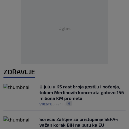
Oglas
ZDRAVLJE
U julu u KS rast broja gostiju i noćenja,
tokom Merlinovih koncerata gotovo 156
miliona KM prometa
0
VIJESTI
|
prije 1 h
|
Soreca: Zahtjev za pristupanje SEPA-i
važan korak BiH na putu ka EU