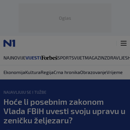
Oglas
NAJNOVIJE
VIJESTI
SPORT
SVIJET
MAGAZIN
ZDRAVLJE
S
Ekonomija
Kultura
Regija
Crna hronika
Obrazovanje
Vrijeme
NAJAVLJUJU SE I TUŽBE
Hoće li posebnim zakonom
Vlada FBiH uvesti svoju upravu u
zeničku željezaru?