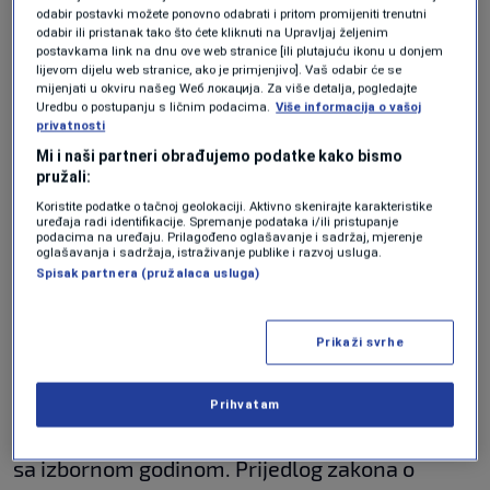
odabir postavki možete ponovno odabrati i pritom promijeniti trenutni
“To je osnova kućnog odgoja. Nepristojno je,
odabir ili pristanak tako što ćete kliknuti na Upravljaj željenim
postavkama link na dnu ove web stranice [ili plutajuću ikonu u donjem
prvo, prema kolegama. Nepristojno je prema
lijevom dijelu web stranice, ako je primjenjivo]. Vaš odabir će se
mijenjati u okviru našeg Wеб локација. Za više detalja, pogledajte
medijima, građanima. (Prema Željezari?) To da
Uredbu o postupanju s ličnim podacima.
Više informacija o vašoj
privatnosti
vam ne govorim”, rekao je Denis Gratz,
Mi i naši partneri obrađujemo podatke kako bismo
poslanik DF-a.
pružali:
Koristite podatke o tačnoj geolokaciji. Aktivno skenirajte karakteristike
Resorni federalni ministar Lakić se, u
uređaja radi identifikacije. Spremanje podataka i/ili pristupanje
podacima na uređaju. Prilagođeno oglašavanje i sadržaj, mjerenje
oglašavanja i sadržaja, istraživanje publike i razvoj usluga.
međuvremenu, pojavio, dok je prvi čovjek
Spisak partnera (pružalaca usluga)
Federacije stigao nakon trostruko duže pauze
od planirane i uz prethodni dopis da će kasniti.
Prikaži svrhe
Zašto je ovaj prijedlog u parlament upućen tek
sada, nakon mjeseci žalosnih apela iz zeničke
Prihvatam
kompanije? Predstavnici vlasti odbacuju vezu
sa izbornom godinom. Prijedlog zakona o