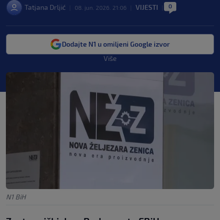
0
Tatjana Drljić
VIJESTI
|
08. jun. 2026. 21:06
|
|
Dodajte N1 u omiljeni Google izvor
Više
N1 BiH