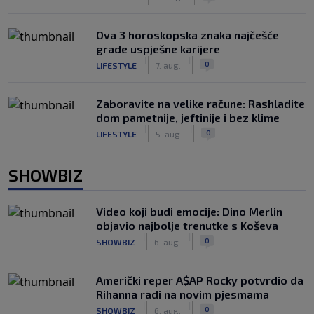
Ova 3 horoskopska znaka najčešće
grade uspješne karijere
|
|
0
LIFESTYLE
7. aug.
Zaboravite na velike račune: Rashladite
dom pametnije, jeftinije i bez klime
|
|
0
LIFESTYLE
5. aug.
SHOWBIZ
Video koji budi emocije: Dino Merlin
objavio najbolje trenutke s Koševa
|
|
0
SHOWBIZ
6. aug.
Američki reper A$AP Rocky potvrdio da
Rihanna radi na novim pjesmama
|
|
0
SHOWBIZ
6. aug.