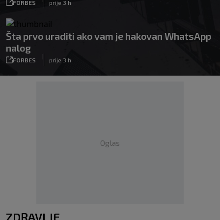
FORBES
prije 3 h
Šta prvo uraditi ako vam je hakovan WhatsApp
nalog
|
FORBES
prije 3 h
Oglas
ZDRAVLJE