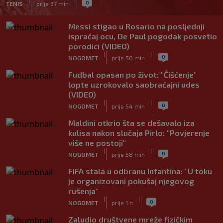
0
TENIS
prije 37 min
Messi stigao u Rosario na posljednji
ispraćaj ocu, De Paul pogodak posvetio
porodici (VIDEO)
|
|
0
NOGOMET
prije 50 min
Fudbal opasan po život: "Čišćenje"
lopte uzrokovalo saobraćajni udes
(VIDEO)
|
|
0
NOGOMET
prije 54 min
Maldini otkrio šta se dešavalo iza
kulisa nakon slučaja Pirlo: "Povjerenje
više ne postoji"
|
|
0
NOGOMET
prije 58 min
FIFA stala u odbranu Infantina: "U toku
je organizovani pokušaj njegovog
rušenja"
|
|
0
NOGOMET
prije 1 h
Zaludio društvene mreže fizičkim