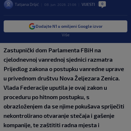
0
Tatjana Drljić
VIJESTI
|
08. jun. 2026. 21:06
|
|
Dodajte N1 u omiljeni Google izvor
Više
Zastupnički dom Parlamenta FBiH na
cjelodnevnoj vanrednoj sjednici razmatra
Prijedlog zakona o postupku vanredne uprave
u privednom društvu Nova Željezara Zenica.
Vlada Federacije uputila je ovaj zakon u
proceduru po hitnom postupku, s
obrazloženjem da se njime pokušava spriječiti
nekontrolirano otvaranje stečaja i gašenje
kompanije, te zaštititi radna mjesta i