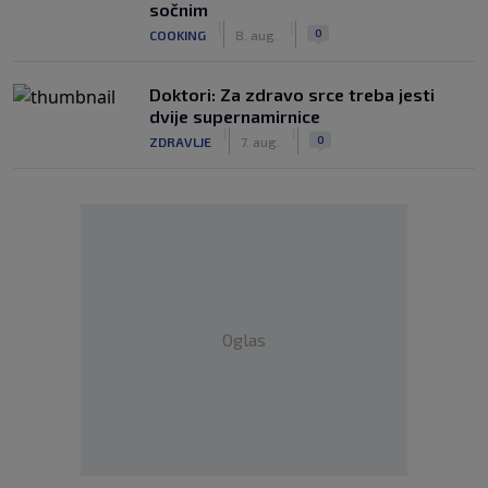
sočnim
|
|
0
COOKING
8. aug.
Doktori: Za zdravo srce treba jesti
dvije supernamirnice
|
|
0
ZDRAVLJE
7. aug.
Oglas