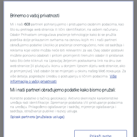
Brinemo o vašoj privatnosti
Pošalji
Mi i naši
603
partneri pohranjujemo i pristupamo osobnim podacima, kao
što su pretraga web stranica ili lični identifikatori, na vašem računaru .
Odabir Prihvatam omogućava praćenje tehnologije kako bi se pružila
podrška dolje prikazanim svrhama na osnovu kojih mi i naši partneri
obrađujemo podatke Ukoliko je praćenje onemogućeno, neki od sadržaja i
reklama koje vidite možda neće biti relevantni za vas. Ovaj odabir postavki
možete ponovno odabrati i pritom promijeniti trenutni odabir ili pristanak
Pošalji komentar
tako što ćete kliknuti na Upravljaj željenim postavkama link na dnu ove
web stranice [ili plutajuću ikonu u donjem lijevom dijelu web stranice, ako
je primjenjivo]. Vaš odabir će se mijenjati u okviru našeg Wеб локација. Za
više detalja, pogledajte Uredbu o postupanju s ličnim podacima.
Više
informacija o vašoj privatnosti
Mi i naši partneri obrađujemo podatke kako bismo pružali:
Koristite podatke o tačnoj geolokaciji. Aktivno skenirajte karakteristike
uređaja radi identifikacije. Spremanje podataka i/ili pristupanje podacima
na uređaju. Prilagođeno oglašavanje i sadržaj, mjerenje oglašavanja i
sadržaja, istraživanje publike i razvoj usluga.
Spisak partnera (pružalaca usluga)
Oglas
Prikaži svrhe