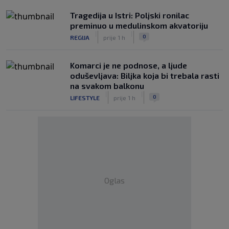
Tragedija u Istri: Poljski ronilac
preminuo u medulinskom akvatoriju
|
|
0
REGIJA
prije 1 h
Komarci je ne podnose, a ljude
oduševljava: Biljka koja bi trebala rasti
na svakom balkonu
|
|
0
LIFESTYLE
prije 1 h
Oglas