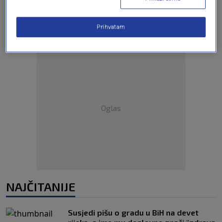
Prihvatam
Oglas
NAJČITANIJE
Susjedi pišu o gradu u BiH na devet