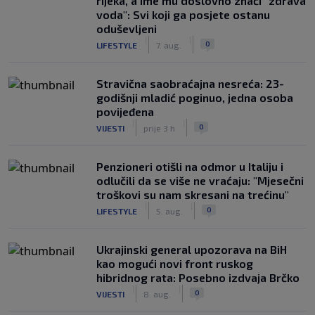
rijeka, a ime mu doslovno znači "zdrava
voda": Svi koji ga posjete ostanu
oduševljeni
|
|
0
LIFESTYLE
7. aug.
Stravična saobraćajna nesreća: 23-
godišnji mladić poginuo, jedna osoba
povijeđena
|
|
0
VIJESTI
prije 3 h
Penzioneri otišli na odmor u Italiju i
odlučili da se više ne vraćaju: "Mjesečni
troškovi su nam skresani na trećinu"
|
|
0
LIFESTYLE
5. aug.
Ukrajinski general upozorava na BiH
kao mogući novi front ruskog
hibridnog rata: Posebno izdvaja Brčko
|
|
0
VIJESTI
8. aug.