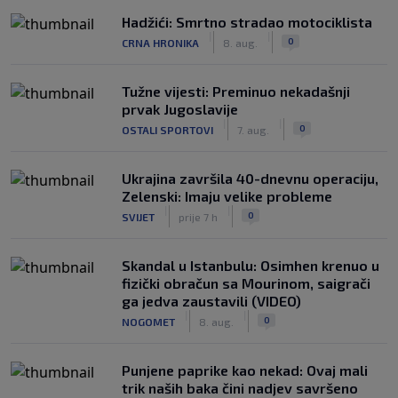
Hadžići: Smrtno stradao motociklista
|
|
0
CRNA HRONIKA
8. aug.
Tužne vijesti: Preminuo nekadašnji
prvak Jugoslavije
|
|
0
OSTALI SPORTOVI
7. aug.
Ukrajina završila 40-dnevnu operaciju,
Zelenski: Imaju velike probleme
|
|
0
SVIJET
prije 7 h
Skandal u Istanbulu: Osimhen krenuo u
fizički obračun sa Mourinom, saigrači
ga jedva zaustavili (VIDEO)
|
|
0
NOGOMET
8. aug.
Punjene paprike kao nekad: Ovaj mali
trik naših baka čini nadjev savršeno