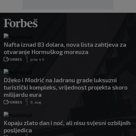
Nafta iznad 83 dolara, nova lista zahtjeva za
otvaranje Hormuškog moreuza
|
FORBES
prije 4 h
Džeko i Modrić na Jadranu grade luksuzni
turistički kompleks, vrijednost projekta skoro
milijardu eura
|
FORBES
8. aug.
Kopaju zlato dan i noć, ali nisu svjesni ozbiljnih
posljedica
|