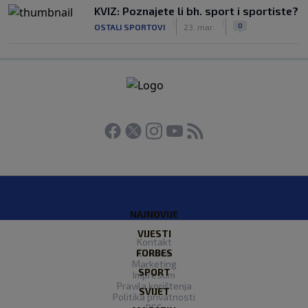
KVIZ: Poznajete li bh. sport i sportiste?
|
|
0
OSTALI SPORTOVI
23. mar.
NAJNOVIJE
VIJESTI
Kontakt
FORBES
O nama
Marketing
SPORT
Impresum
Pravila korištenja
SVIJET
Politika privatnosti
RSS