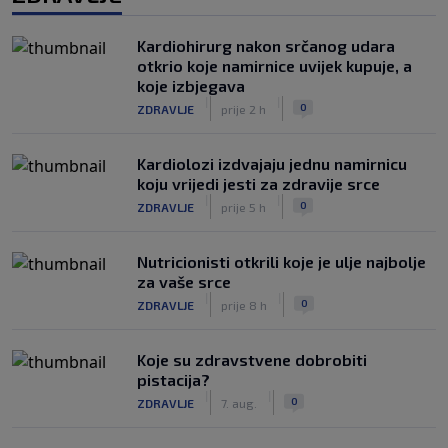
Kardiohirurg nakon srčanog udara
otkrio koje namirnice uvijek kupuje, a
koje izbjegava
|
|
0
ZDRAVLJE
prije 2 h
Kardiolozi izdvajaju jednu namirnicu
koju vrijedi jesti za zdravije srce
|
|
0
ZDRAVLJE
prije 5 h
Nutricionisti otkrili koje je ulje najbolje
za vaše srce
|
|
0
ZDRAVLJE
prije 8 h
Koje su zdravstvene dobrobiti
pistacija?
|
|
0
ZDRAVLJE
7. aug.