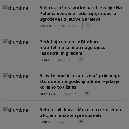
Suša ugrožava vodosnabdijevanje: Na
Palama uvedene redukcije, situacija
ugrožava i dijelove Sarajeva
|
|
0
VIJESTI
prije 35 min
Pedofilija na moru: Muškarci
mobitelima snimali nagu djecu,
razotkrili ih građani
|
|
0
REGIJA
prije 1 h
Stavite novčić u zamrzivač prije nego
što odete na godišnji odmor – jako je
korisno to učiniti
|
|
0
LIFESTYLE
prije 1 h
Selo "crnih kuća": Muzej na otvorenom
u kojem možete i prespavati
|
|
0
SVIJET
prije 1 h