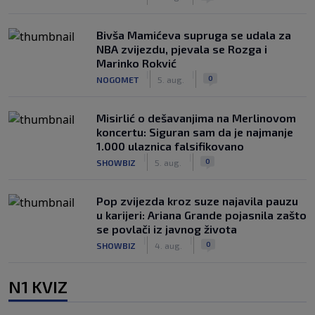
Bivša Mamićeva supruga se udala za
NBA zvijezdu, pjevala se Rozga i
Marinko Rokvić
|
|
0
NOGOMET
5. aug.
Misirlić o dešavanjima na Merlinovom
koncertu: Siguran sam da je najmanje
1.000 ulaznica falsifikovano
|
|
0
SHOWBIZ
5. aug.
Pop zvijezda kroz suze najavila pauzu
u karijeri: Ariana Grande pojasnila zašto
se povlači iz javnog života
|
|
0
SHOWBIZ
4. aug.
N1 KVIZ