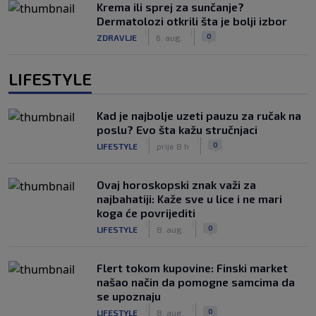
Krema ili sprej za sunčanje?
Dermatolozi otkrili šta je bolji izbor
|
|
0
ZDRAVLJE
6. aug.
LIFESTYLE
Kad je najbolje uzeti pauzu za ručak na
poslu? Evo šta kažu stručnjaci
|
|
0
LIFESTYLE
prije 8 h
Ovaj horoskopski znak važi za
najbahatiji: Kaže sve u lice i ne mari
koga će povrijediti
|
|
0
LIFESTYLE
8. aug.
Flert tokom kupovine: Finski market
našao način da pomogne samcima da
se upoznaju
|
|
0
LIFESTYLE
8. aug.