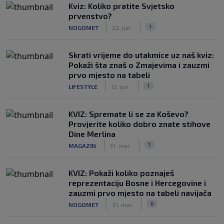
Kviz: Koliko pratite Svjetsko
prvenstvo?
|
|
1
NOGOMET
22. jun.
Skrati vrijeme do utakmice uz naš kviz:
Pokaži šta znaš o Zmajevima i zauzmi
prvo mjesto na tabeli
|
|
1
LIFESTYLE
12. jun.
KVIZ: Spremate li se za Koševo?
Provjerite koliko dobro znate stihove
Dine Merlina
|
|
1
MAGAZIN
31. mar.
KVIZ: Pokaži koliko poznaješ
reprezentaciju Bosne i Hercegovine i
zauzmi prvo mjesto na tabeli navijača
|
|
0
NOGOMET
31. mar.