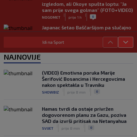
izgledom, ali Okoye spušta loptu: "Ja
sam prije svega golman" (FOTO+VIDEO)
|
|
0
NOGOMET
prije 1 h
Japanac šetao Baščaršijom pa slučajno
sreo legendu Galatasaraya: Nije znao
ko je čovjek ispred njega
Idi na Sport
|
|
0
VIRALNO
prije 1 h
NAJNOVIJE
Modrić bi mogao dobiti neočekivanu
ulogu u Milanu: Gazzetta nagovijestila
veliki potez
(VIDEO) Emotivna poruka Marije
|
|
0
NOGOMET
prije 6 h
Šerifović Bosancima i Hercegovcima
nakon spektakla u Travniku
"Peković je imao 140 kila, nisam mogao
|
|
0
SHOWBIZ
prije 8 min
to da ga pitam": Luda priča NBA
zvijezde, htio je samo jednu stvar
|
|
0
KOŠARKA
prije 6 h
Hamas tvrdi da ostaje privržen
dogovorenom planu za Gazu, poziva
SAD da izvrši pritisak na Netanyahua
|
|
0
SVIJET
prije 8 min