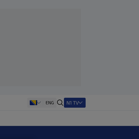
N1 TV
ENG