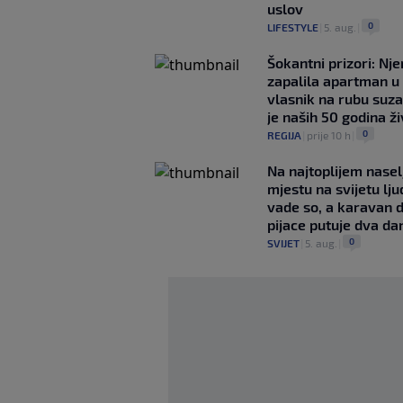
uslov
0
LIFESTYLE
|
5. aug.
|
Šokantni prizori: Nj
zapalila apartman u
vlasnik na rubu suza
je naših 50 godina ž
0
REGIJA
|
prije 10 h
|
Na najtoplijem nase
mjestu na svijetu lj
vade so, a karavan 
pijace putuje dva da
0
SVIJET
|
5. aug.
|