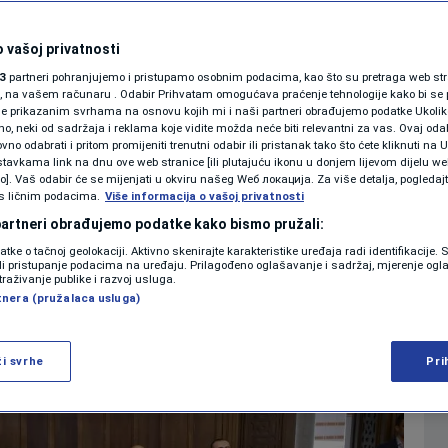
SHOWBIZ
o dobiti
KOLUMNE
 vašoj privatnosti
3
partneri pohranjujemo i pristupamo osobnim podacima, kao što su pretraga web stran
a?
ori, na vašem računaru . Odabir Prihvatam omogućava praćenje tehnologije kako bi se 
je prikazanim svrhama na osnovu kojih mi i naši partneri obrađujemo podatke Ukoliko
 neki od sadržaja i reklama koje vidite možda neće biti relevantni za vas. Ovaj odab
PODCAST
no odabrati i pritom promijeniti trenutni odabir ili pristanak tako što ćete kliknuti na U
0
VIJESTI
komentara
|
tavkama link na dnu ove web stranice [ili plutajuću ikonu u donjem lijevom dijelu we
N1 SPECIJAL
vo]. Vaš odabir će se mijenjati u okviru našeg Wеб локација. Za više detalja, pogledaj
s ličnim podacima.
Više informacija o vašoj privatnosti
FENOMENI
 partneri obrađujemo podatke kako bismo pružali:
Više
datke o tačnoj geolokaciji. Aktivno skenirajte karakteristike uređaja radi identifikacije.
NEISTRAŽENO
ili pristupanje podacima na uređaju. Prilagođeno oglašavanje i sadržaj, mjerenje ogl
traživanje publike i razvoj usluga.
tnera (pružalaca usluga)
VIRALNO
FOTO
ži svrhe
Pri
PROMO
VIDEO