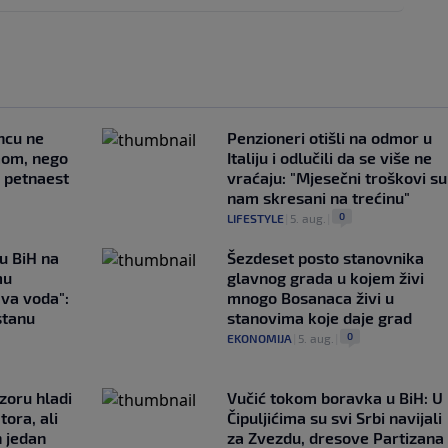
uncu ne
Penzioneri otišli na odmor u
imom, nego
Italiju i odlučili da se više ne
e petnaest
vraćaju: "Mjesečni troškovi su
nam skresani na trećinu"
0
LIFESTYLE
|
5. aug.
|
 u BiH na
Šezdeset posto stanovnika
mu
glavnog grada u kojem živi
ava voda":
mnogo Bosanaca živi u
stanu
stanovima koje daje grad
0
EKONOMIJA
|
5. aug.
|
zoru hladi
Vučić tokom boravka u BiH: U
tora, ali
Čipuljićima su svi Srbi navijali
n jedan
za Zvezdu, dresove Partizana