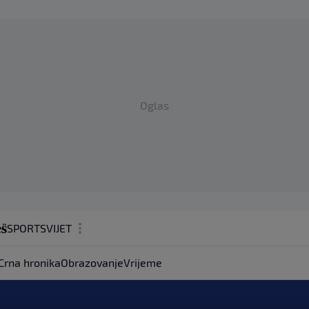
Oglas
SPORT
SVIJET
MAGAZIN
Crna hronika
Obrazovanje
Vrijeme
ZDRAVLJE