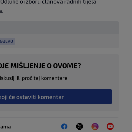
Odluke o izboru članova radnih tijela
a.
RAJEVO
OJE MIŠLJENJE O OVOME?
skusiji ili pročitaj komentare
koji će ostaviti komentar
ežama