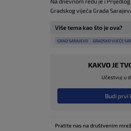
Na dnevnom redu je i Prijedlog 
Gradskog vijeća Grada Sarajev
Više tema kao što je ova?
GRAD SARAJEVO
GRADSKO VIJEĆE SA
KAKVO JE TV
Učestvuj u di
Budi prvi 
Pratite nas na društvenim mr