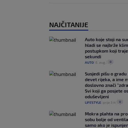
NAJČITANIJE
Auto koje stoji na s
hladi se najbrže kl
postupkom koji traj
sekundi
0
AUTO
|
6. aug.
|
Susjedi pišu o gradu
devet rijeka, a ime 
doslovno znači "zdr
Svi koji ga posjete o
oduševljeni
0
LIFESTYLE
|
prije 3 h
|
Mokra plahta na pro
sobu bolje od ventila
samo ako je ispunje