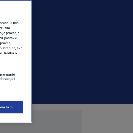
ica ili lični
pružila
 je praćenje
ir postavki
pravljaj
b stranice, ako
te Uredbu o
 Spremanje
ašavanja i
hvatam