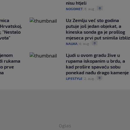
nisu htjeli
0
NOGOMET
|
6. aug.
|
emica
Uz Zemlju već sto godina
 Hrvatskoj,
putuje još jedan objekat, a
; "Nestalo
kineska sonda ga je prošlog
ivota"
mjeseca prvi put snimila izbli
0
NAUKA
|
6. aug.
|
ljenom
Ljudi u ovom gradu žive u
udi rukama
rupama iskopanim u brdu, a
do prve
kad prošire spavaću sobu
na
ponekad nađu drago kamenje
0
LIFESTYLE
|
2. aug.
|
Oglas