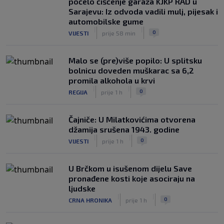
počelo čišćenje garaža KJKP RAD u
Sarajevu: Iz odvoda vadili mulj, pijesak i
automobilske gume
|
|
0
VIJESTI
prije 58 min
Malo se (pre)više popilo: U splitsku
bolnicu doveden muškarac sa 6,2
promila alkohola u krvi
|
|
0
REGIJA
prije 1 h
Čajniče: U Milatkovićima otvorena
džamija srušena 1943. godine
|
|
0
VIJESTI
prije 1 h
U Brčkom u isušenom dijelu Save
pronađene kosti koje asociraju na
ljudske
|
|
0
CRNA HRONIKA
prije 1 h