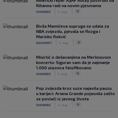
Američki reper A$AP Rocky potvrdio da
Rihanna radi na novim pjesmama
|
|
0
SHOWBIZ
6. aug.
Bivša Mamićeva supruga se udala za
NBA zvijezdu, pjevala se Rozga i
Marinko Rokvić
|
|
0
NOGOMET
5. aug.
Misirlić o dešavanjima na Merlinovom
koncertu: Siguran sam da je najmanje
1.000 ulaznica falsifikovano
|
|
0
SHOWBIZ
5. aug.
Pop zvijezda kroz suze najavila pauzu
u karijeri: Ariana Grande pojasnila zašto
se povlači iz javnog života
|
|
0
SHOWBIZ
4. aug.