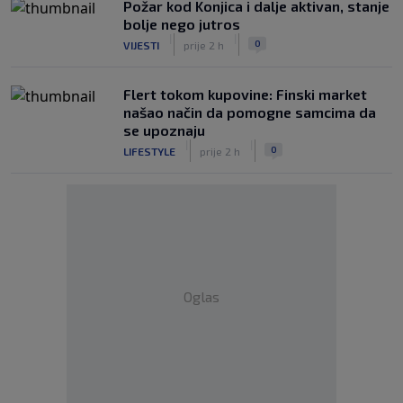
Požar kod Konjica i dalje aktivan, stanje
bolje nego jutros
|
|
0
VIJESTI
prije 2 h
Flert tokom kupovine: Finski market
našao način da pomogne samcima da
se upoznaju
|
|
0
LIFESTYLE
prije 2 h
Oglas