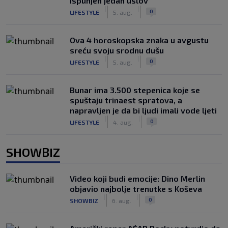
ispunjen jedan uslov
|
|
0
LIFESTYLE
5. aug.
Ova 4 horoskopska znaka u avgustu
sreću svoju srodnu dušu
|
|
0
LIFESTYLE
5. aug.
Bunar imа 3.500 stepenica koje se
spuštaju trinaest spratova, a
napravljen je da bi ljudi imali vode ljeti
|
|
0
LIFESTYLE
4. aug.
SHOWBIZ
Video koji budi emocije: Dino Merlin
objavio najbolje trenutke s Koševa
|
|
0
SHOWBIZ
6. aug.