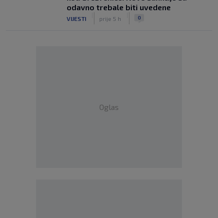
odavno trebale biti uvedene
|
|
0
VIJESTI
prije 5 h
Oglas