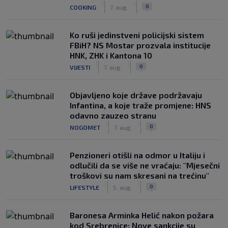
|
|
0
COOKING
7. aug.
Ko ruši jedinstveni policijski sistem
FBiH? NS Mostar prozvala institucije
HNK, ZHK i Kantona 10
|
|
0
VIJESTI
7. aug.
Objavljeno koje države podržavaju
Infantina, a koje traže promjene: HNS
odavno zauzeo stranu
|
|
0
NOGOMET
7. aug.
Penzioneri otišli na odmor u Italiju i
odlučili da se više ne vraćaju: "Mjesečni
troškovi su nam skresani na trećinu"
|
|
0
LIFESTYLE
5. aug.
Baronesa Arminka Helić nakon požara
kod Srebrenice: Nove sankcije su