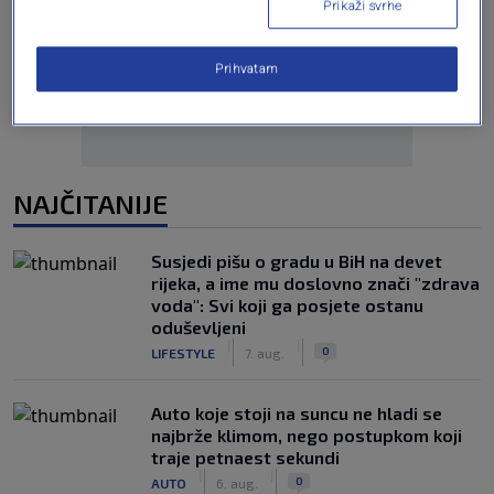
Prikaži svrhe
Oglas
Prihvatam
NAJČITANIJE
Susjedi pišu o gradu u BiH na devet
rijeka, a ime mu doslovno znači "zdrava
voda": Svi koji ga posjete ostanu
oduševljeni
|
|
0
LIFESTYLE
7. aug.
Auto koje stoji na suncu ne hladi se
najbrže klimom, nego postupkom koji
traje petnaest sekundi
|
|
0
AUTO
6. aug.