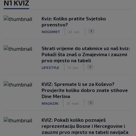
N1 KVIZ
Kviz: Koliko pratite Svjetsko
prvenstvo?
|
|
1
NOGOMET
22. jun.
Skrati vrijeme do utakmice uz naš kviz:
Pokaži šta znaš o Zmajevima i zauzmi
prvo mjesto na tabeli
|
|
1
LIFESTYLE
12. jun.
KVIZ: Spremate li se za Koševo?
Provjerite koliko dobro znate stihove
Dine Merlina
|
|
1
MAGAZIN
31. mar.
KVIZ: Pokaži koliko poznaješ
reprezentaciju Bosne i Hercegovine i
zauzmi prvo mjesto na tabeli navijača