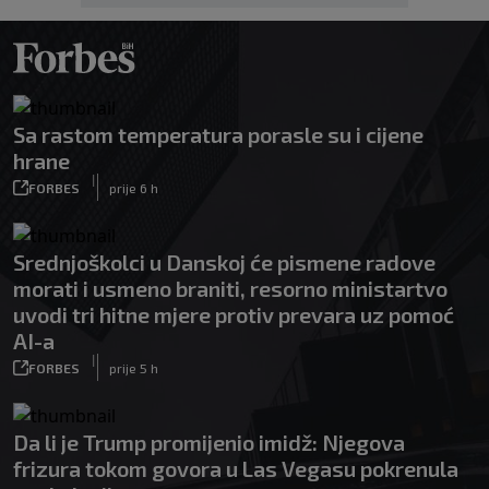
Sa rastom temperatura porasle su i cijene
hrane
|
FORBES
prije 6 h
Srednjoškolci u Danskoj će pismene radove
morati i usmeno braniti, resorno ministartvo
uvodi tri hitne mjere protiv prevara uz pomoć
AI-a
|
FORBES
prije 5 h
Da li je Trump promijenio imidž: Njegova
frizura tokom govora u Las Vegasu pokrenula