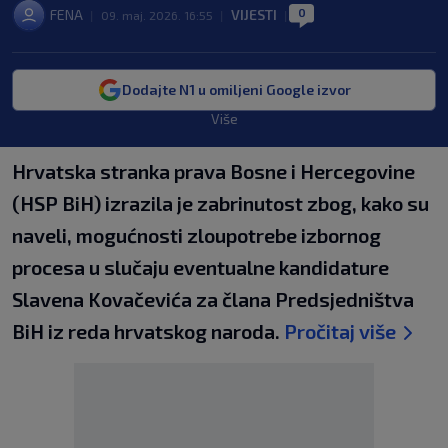
0
FENA
VIJESTI
|
09. maj. 2026. 16:55
|
|
Dodajte N1 u omiljeni Google izvor
Više
Hrvatska stranka prava Bosne i Hercegovine
(HSP BiH) izrazila je zabrinutost zbog, kako su
naveli, mogućnosti zloupotrebe izbornog
procesa u slučaju eventualne kandidature
Slavena Kovačevića za člana Predsjedništva
BiH iz reda hrvatskog naroda.
Pročitaj više