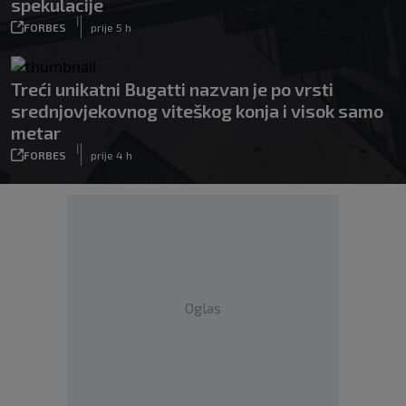
spekulacije
|
FORBES
prije 5 h
Treći unikatni Bugatti nazvan je po vrsti
srednjovjekovnog viteškog konja i visok samo
metar
|
FORBES
prije 4 h
Oglas