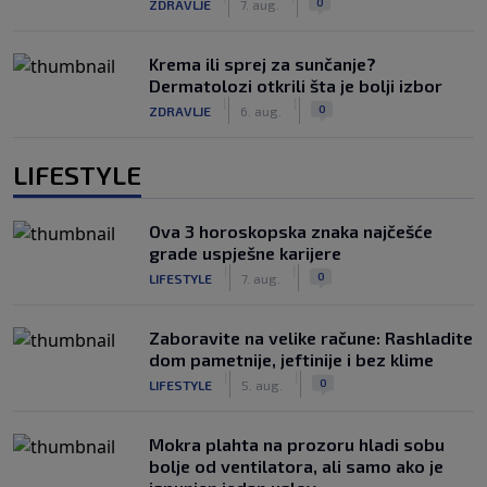
0
ZDRAVLJE
7. aug.
Krema ili sprej za sunčanje?
Dermatolozi otkrili šta je bolji izbor
|
|
0
ZDRAVLJE
6. aug.
LIFESTYLE
Ova 3 horoskopska znaka najčešće
grade uspješne karijere
|
|
0
LIFESTYLE
7. aug.
Zaboravite na velike račune: Rashladite
dom pametnije, jeftinije i bez klime
|
|
0
LIFESTYLE
5. aug.
Mokra plahta na prozoru hladi sobu
bolje od ventilatora, ali samo ako je