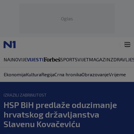
Oglas
NAJNOVIJE
VIJESTI
SPORT
SVIJET
MAGAZIN
ZDRAVLJE
Ekonomija
Kultura
Regija
Crna hronika
Obrazovanje
Vrijeme
IZRAZILI ZABRINUTOST
HSP BiH predlaže oduzimanje
hrvatskog državljanstva
Slavenu Kovačeviću