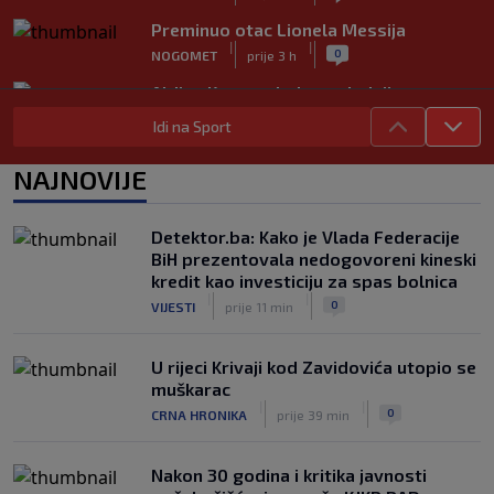
Preminuo otac Lionela Messija
|
|
0
NOGOMET
prije 3 h
Aldian Korora: Jedan gol, dvije
generacije i priča o beskrajnoj ljubavi
Idi na Sport
prema Želji koja je obavezan smjer za
plavi voz
NAJNOVIJE
|
|
0
NOGOMET
prije 4 h
Predsjednik FIFA-e negira tvrdnju da je
Detektor.ba: Kako je Vlada Federacije
UEFA platila navodnoj "ljubavnici"
BiH prezentovala nedogovoreni kineski
|
|
0
NOGOMET
prije 5 h
kredit kao investiciju za spas bolnica
|
|
0
VIJESTI
prije 11 min
U rijeci Krivaji kod Zavidovića utopio se
muškarac
|
|
0
CRNA HRONIKA
prije 39 min
Nakon 30 godina i kritika javnosti