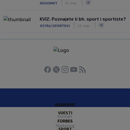
|
|
0
NOGOMET
31. mar.
KVIZ: Poznajete li bh. sport i sportiste?
|
|
0
OSTALI SPORTOVI
23. mar.
NAJNOVIJE
VIJESTI
Kontakt
FORBES
O nama
Marketing
SPORT