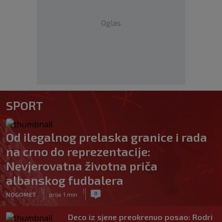
Oglas
SPORT
Od ilegalnog prelaska granice i rada
na crno do reprezentacije:
Nevjerovatna životna priča
albanskog fudbalera
|
|
0
NOGOMET
prije 1 min
Deco iz sjene preokrenuo posao: Rodri