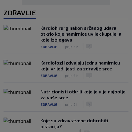
ZDRAVLJE
Kardiohirurg nakon srčanog udara
otkrio koje namirnice uvijek kupuje, a
koje izbjegava
|
|
0
ZDRAVLJE
prije 3 h
Kardiolozi izdvajaju jednu namirnicu
koju vrijedi jesti za zdravije srce
|
|
0
ZDRAVLJE
prije 6 h
Nutricionisti otkrili koje je ulje najbolje
za vaše srce
|
|
0
ZDRAVLJE
prije 9 h
Koje su zdravstvene dobrobiti
pistacija?
|
|