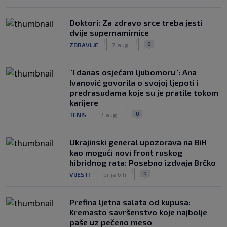
Doktori: Za zdravo srce treba jesti
dvije supernamirnice
|
|
0
ZDRAVLJE
7. aug.
"I danas osjećam ljubomoru": Ana
Ivanović govorila o svojoj ljepoti i
predrasudama koje su je pratile tokom
karijere
|
|
0
TENIS
7. aug.
Ukrajinski general upozorava na BiH
kao mogući novi front ruskog
hibridnog rata: Posebno izdvaja Brčko
|
|
0
VIJESTI
prije 6 h
Prefina ljetna salata od kupusa:
Kremasto savršenstvo koje najbolje
paše uz pečeno meso