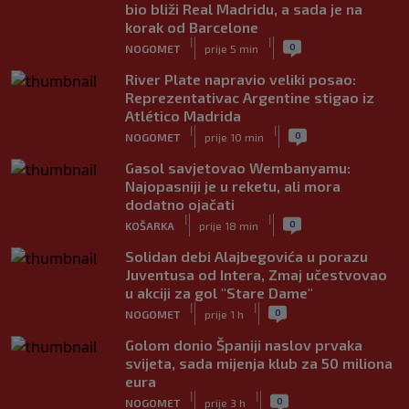
bio bliži Real Madridu, a sada je na
korak od Barcelone
|
|
0
NOGOMET
prije 5 min
River Plate napravio veliki posao:
Reprezentativac Argentine stigao iz
Atlético Madrida
|
|
0
NOGOMET
prije 10 min
Gasol savjetovao Wembanyamu:
Najopasniji je u reketu, ali mora
dodatno ojačati
|
|
0
KOŠARKA
prije 18 min
Solidan debi Alajbegovića u porazu
Juventusa od Intera, Zmaj učestvovao
u akciji za gol "Stare Dame"
|
|
0
NOGOMET
prije 1 h
Golom donio Španiji naslov prvaka
svijeta, sada mijenja klub za 50 miliona
eura
|
|
0
NOGOMET
prije 3 h