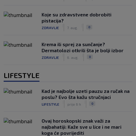
Koje su zdravstvene dobrobiti
pistacija?
|
|
0
ZDRAVLJE
7. aug.
Krema ili sprej za sunčanje?
Dermatolozi otkrili šta je bolji izbor
|
|
0
ZDRAVLJE
6. aug.
LIFESTYLE
Kad je najbolje uzeti pauzu za ručak na
poslu? Evo šta kažu stručnjaci
|
|
0
LIFESTYLE
prije 6 h
Ovaj horoskopski znak važi za
najbahatiji: Kaže sve u lice i ne mari
koga će povrijediti