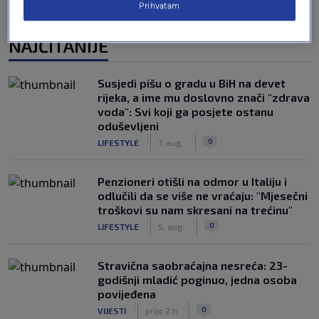
Prihvatam
NAJČITANIJE
Susjedi pišu o gradu u BiH na devet
rijeka, a ime mu doslovno znači "zdrava
voda": Svi koji ga posjete ostanu
oduševljeni
|
|
0
LIFESTYLE
7. aug.
Penzioneri otišli na odmor u Italiju i
odlučili da se više ne vraćaju: "Mjesečni
troškovi su nam skresani na trećinu"
|
|
0
LIFESTYLE
5. aug.
Stravična saobraćajna nesreća: 23-
godišnji mladić poginuo, jedna osoba
povijeđena
|
|
0
VIJESTI
prije 2 h