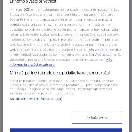
Brinemo o vašoj privatnosti
Mi i naši
603
partneri pohranjujemo i pristupamo osobnim podacima, kao
što su pretraga web stranica ili lični identifikatori, na vašem računaru .
Odabir Prihvatam omogućava praćenje tehnologije kako bi se pružila
podrška dolje prikazanim svrhama na osnovu kojih mi i naši partneri
obrađujemo podatke Ukoliko je praćenje onemogućeno, neki od sadržaja i
Oglas
reklama koje vidite možda neće biti relevantni za vas. Ovaj odabir postavki
možete ponovno odabrati i pritom promijeniti trenutni odabir ili pristanak
tako što ćete kliknuti na Upravljaj željenim postavkama link na dnu ove
web stranice [ili plutajuću ikonu u donjem lijevom dijelu web stranice, ako
je primjenjivo]. Vaš odabir će se mijenjati u okviru našeg Wеб локација. Za
više detalja, pogledajte Uredbu o postupanju s ličnim podacima.
Više
informacija o vašoj privatnosti
Mi i naši partneri obrađujemo podatke kako bismo pružali:
Koristite podatke o tačnoj geolokaciji. Aktivno skenirajte karakteristike
uređaja radi identifikacije. Spremanje podataka i/ili pristupanje podacima
na uređaju. Prilagođeno oglašavanje i sadržaj, mjerenje oglašavanja i
sadržaja, istraživanje publike i razvoj usluga.
Spisak partnera (pružalaca usluga)
Oglas
Prikaži svrhe