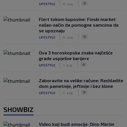
|
|
0
LIFESTYLE
8. aug.
Flert tokom kupovine: Finski market
našao način da pomogne samcima da
se upoznaju
|
|
0
LIFESTYLE
8. aug.
Ova 3 horoskopska znaka najčešće
grade uspješne karijere
|
|
0
LIFESTYLE
7. aug.
Zaboravite na velike račune: Rashladite
dom pametnije, jeftinije i bez klime
|
|
0
LIFESTYLE
5. aug.
SHOWBIZ
Video koji budi emocije: Dino Merlin