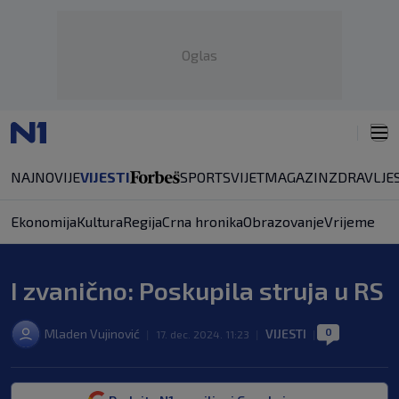
Oglas
NAJNOVIJE
VIJESTI
SPORT
SVIJET
MAGAZIN
ZDRAVLJE
Ekonomija
Kultura
Regija
Crna hronika
Obrazovanje
Vrijeme
I zvanično: Poskupila struja u RS
0
Mladen Vujinović
VIJESTI
|
17. dec. 2024. 11:23
|
|