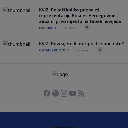
KVIZ: Pokaži koliko poznaješ
reprezentaciju Bosne i Hercegovine i
zauzmi prvo mjesto na tabeli navijača
|
|
0
NOGOMET
31. mar.
KVIZ: Poznajete li bh. sport i sportiste?
|
|
0
OSTALI SPORTOVI
23. mar.
NAJNOVIJE