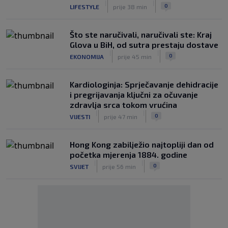
|
|
0
LIFESTYLE
prije 38 min
Što ste naručivali, naručivali ste: Kraj
Glova u BiH, od sutra prestaju dostave
|
|
0
EKONOMIJA
prije 45 min
Kardiologinja: Sprječavanje dehidracije
i pregrijavanja ključni za očuvanje
zdravlja srca tokom vrućina
|
|
0
VIJESTI
prije 47 min
Hong Kong zabilježio najtopliji dan od
početka mjerenja 1884. godine
|
|
0
SVIJET
prije 56 min