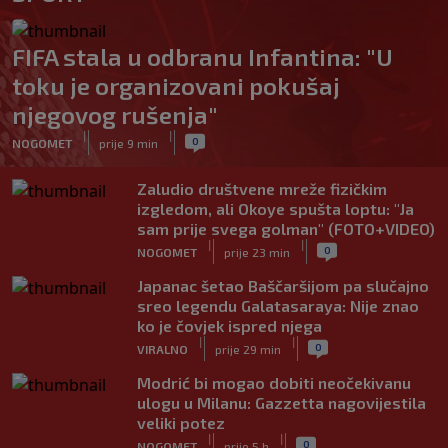
FIFA stala u odbranu Infantina: "U
toku je organizovani pokušaj
njegovog rušenja"
|
|
0
NOGOMET
prije 9 min
Zaludio društvene mreže fizičkim
izgledom, ali Okoye spušta loptu: "Ja
sam prije svega golman" (FOTO+VIDEO)
|
|
0
NOGOMET
prije 23 min
Japanac šetao Baščaršijom pa slučajno
sreo legendu Galatasaraya: Nije znao
ko je čovjek ispred njega
|
|
0
VIRALNO
prije 29 min
Modrić bi mogao dobiti neočekivanu
ulogu u Milanu: Gazzetta nagovijestila
veliki potez
|
|
0
NOGOMET
prije 5 h