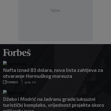
Oglas
Nafta iznad 83 dolara, nova lista zahtjeva za
otvaranje Hormuškog moreuza
|
FORBES
prije 3 h
Džeko i Modrić na Jadranu grade luksuzni
turistički kompleks, vrijednost projekta skoro
milijardu eura