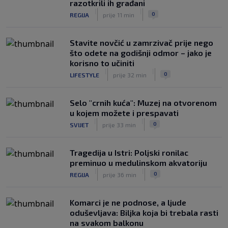
razotkrili ih građani
|
|
0
REGIJA
prije 11 min
Stavite novčić u zamrzivač prije nego
što odete na godišnji odmor – jako je
korisno to učiniti
|
|
0
LIFESTYLE
prije 32 min
Selo "crnih kuća": Muzej na otvorenom
u kojem možete i prespavati
|
|
0
SVIJET
prije 33 min
Tragedija u Istri: Poljski ronilac
preminuo u medulinskom akvatoriju
|
|
0
REGIJA
prije 36 min
Komarci je ne podnose, a ljude
oduševljava: Biljka koja bi trebala rasti
na svakom balkonu