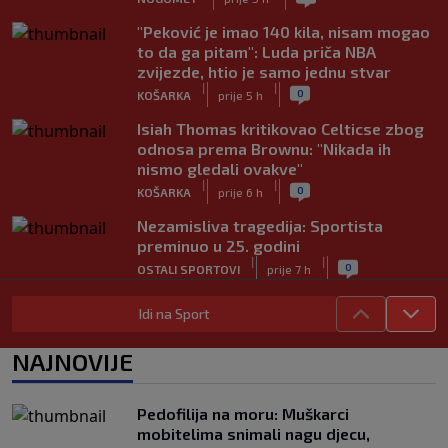
"Peković je imao 140 kila, nisam mogao
to da ga pitam": Luda priča NBA
zvijezde, htio je samo jednu stvar
|
|
0
KOŠARKA
prije 5 h
Isiah Thomas kritikovao Celticse zbog
odnosa prema Brownu: "Nikada ih
nismo gledali ovakve"
|
|
0
KOŠARKA
prije 6 h
Nezamisliva tragedija: Sportista
preminuo u 25. godini
|
|
0
OSTALI SPORTOVI
prije 7 h
Dva "krompira" u Premijer ligi: Bez
Idi na Sport
golova u dvije utakmice prvog kola
|
|
0
NOGOMET
8. aug.
NAJNOVIJE
Skandalozno i sramotno: Delije na
Marakani veličale Ratka Mladića (FOTO)
Pedofilija na moru: Muškarci
|
|
0
NOGOMET
8. aug.
mobitelima snimali nagu djecu,