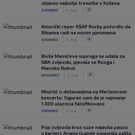
objavio najbolje trenutke s Koševa
|
|
0
SHOWBIZ
6. aug.
Američki reper A$AP Rocky potvrdio da
Rihanna radi na novim pjesmama
|
|
0
SHOWBIZ
6. aug.
Bivša Mamićeva supruga se udala za
NBA zvijezdu, pjevala se Rozga i
Marinko Rokvić
|
|
0
NOGOMET
5. aug.
Misirlić o dešavanjima na Merlinovom
koncertu: Siguran sam da je najmanje
1.000 ulaznica falsifikovano
|
|
0
SHOWBIZ
5. aug.
Pop zvijezda kroz suze najavila pauzu
u karijeri: Ariana Grande pojasnila zašto