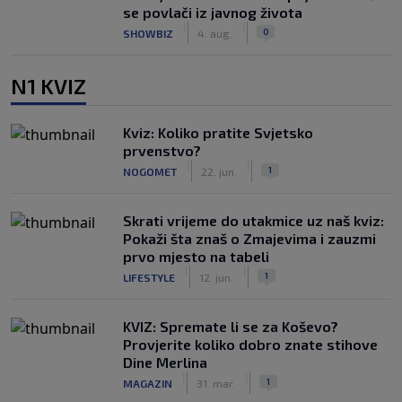
se povlači iz javnog života
|
|
0
SHOWBIZ
4. aug.
N1 KVIZ
Kviz: Koliko pratite Svjetsko
prvenstvo?
|
|
1
NOGOMET
22. jun.
Skrati vrijeme do utakmice uz naš kviz:
Pokaži šta znaš o Zmajevima i zauzmi
prvo mjesto na tabeli
|
|
1
LIFESTYLE
12. jun.
KVIZ: Spremate li se za Koševo?
Provjerite koliko dobro znate stihove
Dine Merlina
|
|
1
MAGAZIN
31. mar.