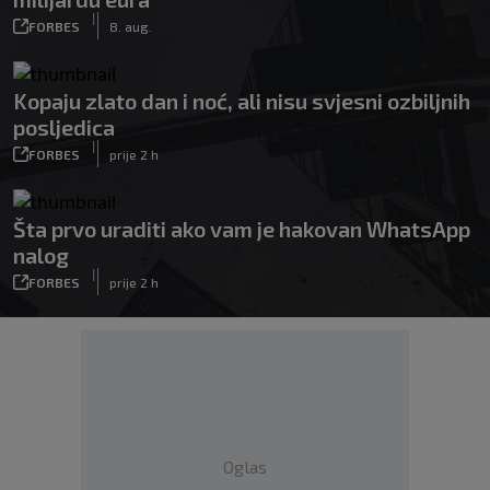
|
FORBES
8. aug.
Kopaju zlato dan i noć, ali nisu svjesni ozbiljnih
posljedica
|
FORBES
prije 2 h
Šta prvo uraditi ako vam je hakovan WhatsApp
nalog
|
FORBES
prije 2 h
Oglas