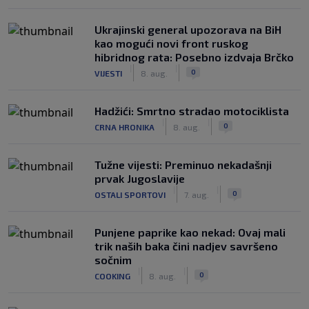
Ukrajinski general upozorava na BiH
kao mogući novi front ruskog
hibridnog rata: Posebno izdvaja Brčko
|
|
0
VIJESTI
8. aug.
Hadžići: Smrtno stradao motociklista
|
|
0
CRNA HRONIKA
8. aug.
Tužne vijesti: Preminuo nekadašnji
prvak Jugoslavije
|
|
0
OSTALI SPORTOVI
7. aug.
Punjene paprike kao nekad: Ovaj mali
trik naših baka čini nadjev savršeno
sočnim
|
|
0
COOKING
8. aug.