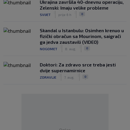
Ukrajina završila 40-dnevnu operaciju,
Zelenski: Imaju velike probleme
|
|
0
SVIJET
prije 6 h
Skandal u Istanbulu: Osimhen krenuo u
fizički obračun sa Mourinom, saigrači
ga jedva zaustavili (VIDEO)
|
|
0
NOGOMET
8. aug.
Doktori: Za zdravo srce treba jesti
dvije supernamirnice
|
|
0
ZDRAVLJE
7. aug.
Oglas