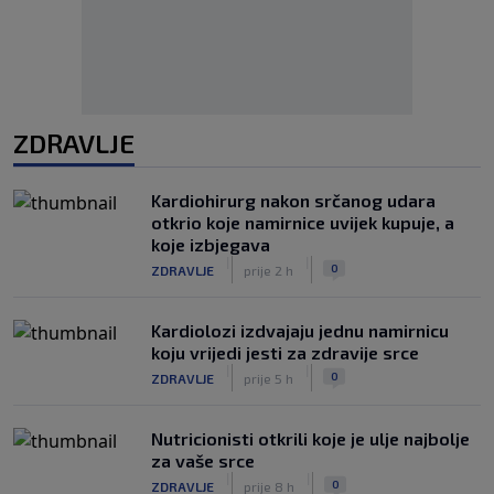
ZDRAVLJE
Kardiohirurg nakon srčanog udara
otkrio koje namirnice uvijek kupuje, a
koje izbjegava
|
|
0
ZDRAVLJE
prije 2 h
Kardiolozi izdvajaju jednu namirnicu
koju vrijedi jesti za zdravije srce
|
|
0
ZDRAVLJE
prije 5 h
Nutricionisti otkrili koje je ulje najbolje
za vaše srce
|
|
0
ZDRAVLJE
prije 8 h