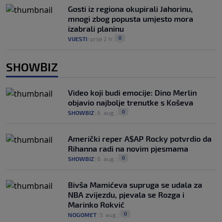
Gosti iz regiona okupirali Jahorinu,
mnogi zbog popusta umjesto mora
izabrali planinu
0
VIJESTI
|
prije 2 h
|
SHOWBIZ
Video koji budi emocije: Dino Merlin
objavio najbolje trenutke s Koševa
0
SHOWBIZ
|
6. aug.
|
Američki reper A$AP Rocky potvrdio da
Rihanna radi na novim pjesmama
0
SHOWBIZ
|
6. aug.
|
Bivša Mamićeva supruga se udala za
NBA zvijezdu, pjevala se Rozga i
Marinko Rokvić
0
NOGOMET
|
5. aug.
|