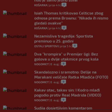
0
KOŠARKA
|
prije 4 h
|
Isiah Thomas kritikovao Celticse zbog
odnosa prema Brownu: "Nikada ih nismo
gledali ovakve"
0
KOŠARKA
|
prije 4 h
|
Nezamisliva tragedija: Sportista
preminuo u 25. godini
0
OSTALI SPORTOVI
|
prije 5 h
|
Dva "krompira" u Premijer ligi: Bez
golova u dvije utakmice prvog kola
0
NOGOMET
|
8. aug.
|
Skandalozno i sramotno: Delije na
Marakani veličale Ratka Mladića (FOTO)
0
NOGOMET
|
8. aug.
|
Kakav otac, takav sin: I Kodro mlađi
pogodio protiv Real Madrida (VIDEO)
0
NOGOMET
|
8. aug.
|
Sudija dosjetljivim komentarom