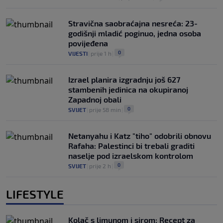
Stravična saobraćajna nesreća: 23-
godišnji mladić poginuo, jedna osoba
povijeđena
0
VIJESTI
|
prije 1 h
|
Izrael planira izgradnju još 627
stambenih jedinica na okupiranoj
Zapadnoj obali
0
SVIJET
|
prije 58 min
|
Netanyahu i Katz "tiho" odobrili obnovu
Rafaha: Palestinci bi trebali graditi
naselje pod izraelskom kontrolom
0
SVIJET
|
prije 2 h
|
LIFESTYLE
Kolač s limunom i sirom: Recept za