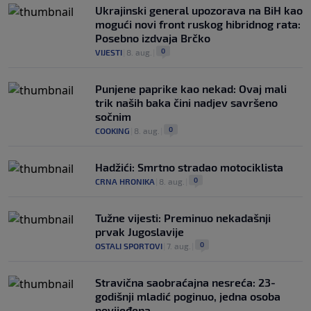
Ukrajinski general upozorava na BiH kao
mogući novi front ruskog hibridnog rata:
Posebno izdvaja Brčko
0
VIJESTI
|
8. aug.
|
Punjene paprike kao nekad: Ovaj mali
trik naših baka čini nadjev savršeno
sočnim
0
COOKING
|
8. aug.
|
Hadžići: Smrtno stradao motociklista
0
CRNA HRONIKA
|
8. aug.
|
Tužne vijesti: Preminuo nekadašnji
prvak Jugoslavije
0
OSTALI SPORTOVI
|
7. aug.
|
Stravična saobraćajna nesreća: 23-
godišnji mladić poginuo, jedna osoba
povijeđena