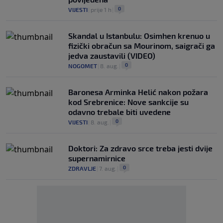
0
VIJESTI
|
prije 1 h
|
Skandal u Istanbulu: Osimhen krenuo u
fizički obračun sa Mourinom, saigrači ga
jedva zaustavili (VIDEO)
0
NOGOMET
|
8. aug.
|
Baronesa Arminka Helić nakon požara
kod Srebrenice: Nove sankcije su
odavno trebale biti uvedene
0
VIJESTI
|
8. aug.
|
Doktori: Za zdravo srce treba jesti dvije
supernamirnice
0
ZDRAVLJE
|
7. aug.
|