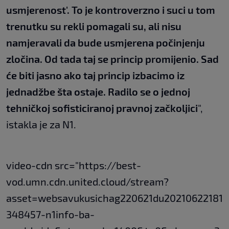
usmjerenost'. To je kontroverzno i suci u tom
trenutku su rekli pomagali su, ali nisu
namjeravali da bude usmjerena počinjenju
zločina. Od tada taj se princip promijenio. Sad
će biti jasno ako taj princip izbacimo iz
jednadžbe šta ostaje. Radilo se o jednoj
tehničkoj sofisticiranoj pravnoj začkoljici
",
istakla je za N1.
video-cdn src="https://best-
vod.umn.cdn.united.cloud/stream?
asset=websavukusichag220621du20210622181
348457-n1info-ba-