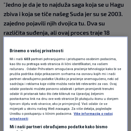
"
Jedno je da je to najduža saga koja se u Hagu
zbiva i koja se tiče našeg Suda jer su se 2003.
zajedno pojavili njih dvojica tu. Dva su
različita suđenja, ali ovaj proces traje 18
godina i sama ta činjenica je skoro
nevjerojatna. To suđenje spaja Beograd i
Brinemo o vašoj privatnosti
Mi i naši
603
partneri pohranjujemo i pristupamo osobnim podacima,
Miloševićev režim sa akterima, njegovim
kao što su pretraga web stranica ili lični identifikatori, na vašem
suradnicima u Slavoniji, oko Knina, i u BiH. Ta
računaru . Odabir Prihvatam omogućava praćenje tehnologije kako bi se
pružila podrška dolje prikazanim svrhama na osnovu kojih mi i naši
veza između Beograda i zločina na terenu je
partneri obrađujemo podatke Ukoliko je praćenje onemogućeno, neki od
sadržaja i reklama koje vidite možda neće biti relevantni za vas. Ovaj
suština ovog suđenja, te paravojske i tu je
odabir postavki možete ponovno odabrati i pritom promijeniti trenutni
odabir ili pristanak tako što ćete kliknuti na Upravljaj željenim
komplikacija jer je tu sucima bilo teško
postavkama link na dnu ove web stranice [ili plutajuću ikonu u donjem
lijevom dijelu web stranice, ako je primjenjivo]. Vaš odabir će se
shvatiti koji je pravni zaključak pravi
",
mijenjati u okviru našeg Wеб локација. Za više detalja, pogledajte
Uredbu o postupanju s ličnim podacima.
Više informacija o vašoj
komentarisala je Vukušić.
privatnosti
Mi i naši partneri obrađujemo podatke kako bismo