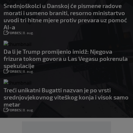
Srednjoškolci u Danskoj će pismene radove
morati i usmeno braniti, resorno ministartvo
uvodi tri hitne mjere protiv prevara uz pomoć
AI-a
FORBES
|
8. aug.
Da li je Trump promijenio imidž: Njegova
frizura tokom govora u Las Vegasu pokrenula
spekulacije
FORBES
|
8. aug.
Treći unikatni Bugatti nazvan je po vrsti
srednjovjekovnog viteškog konja i visok samo
metar
FORBES
|
8. aug.