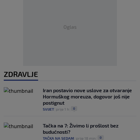
Oglas
ZDRAVLJE
Iran postavio nove uslove za otvaranje
Hormuškog moreuza, dogovor još nije
postignut
0
SVIJET
|
prije 1 h
|
Tačka na 7: Živimo li prošlost bez
budućnosti?
0
TAČKA NA SEDAM
|
prije 18 min
|