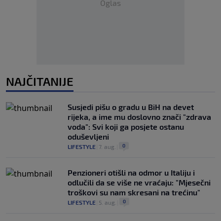
Oglas
NAJČITANIJE
Susjedi pišu o gradu u BiH na devet
rijeka, a ime mu doslovno znači "zdrava
voda": Svi koji ga posjete ostanu
oduševljeni
0
LIFESTYLE
|
7. aug.
|
Penzioneri otišli na odmor u Italiju i
odlučili da se više ne vraćaju: "Mjesečni
troškovi su nam skresani na trećinu"
0
LIFESTYLE
|
5. aug.
|