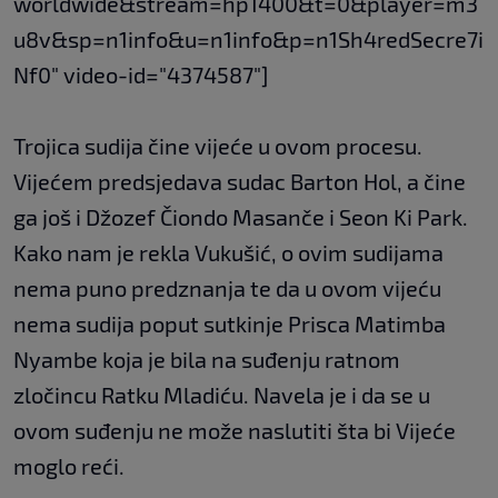
worldwide&stream=hp1400&t=0&player=m3
u8v&sp=n1info&u=n1info&p=n1Sh4redSecre7i
Nf0" video-id="4374587"]
Trojica sudija čine vijeće u ovom procesu.
Vijećem predsjedava sudac Barton Hol, a čine
ga još i Džozef Čiondo Masanče i Seon Ki Park.
Kako nam je rekla Vukušić, o ovim sudijama
nema puno predznanja te da u ovom vijeću
nema sudija poput sutkinje Prisca Matimba
Nyambe koja je bila na suđenju ratnom
zločincu Ratku Mladiću. Navela je i da se u
ovom suđenju ne može naslutiti šta bi Vijeće
moglo reći.