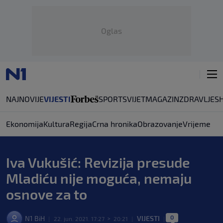
Oglas
NAJNOVIJE
VIJESTI
SPORT
SVIJET
MAGAZIN
ZDRAVLJE
S
Ekonomija
Kultura
Regija
Crna hronika
Obrazovanje
Vrijeme
Iva Vukušić: Revizija presude
Mladiću nije moguća, nemaju
osnove za to
0
N1 BiH
VIJESTI
|
22. jun. 2021. 17:27
>
20:21
|
|