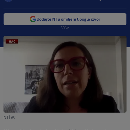
Dodajte N1 u omiljeni Google izvor
Više
N1
|
N1