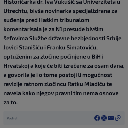
Historičarka dr. Iva Vukušić sa Univerziteta u
Utrechtu, bivša novinarka specijalizirana za
suđenja pred Haškim tribunalom
komentarisala je za N1 presude bivšim
šefovima Službe državne bezbjednosti Srbije
Jovici Stanišiću i Franku Simatoviću,
optuženim za zločine počinjene u BiH i
Hrvatskoj a koje će biti izrečene za osam dana,
a govorila je i o tome postoji li mogućnost
revizije ratnom zločincu Ratku Mladiću te
navela kako njegov pravni tim nema osnove
za to.
Podijeli