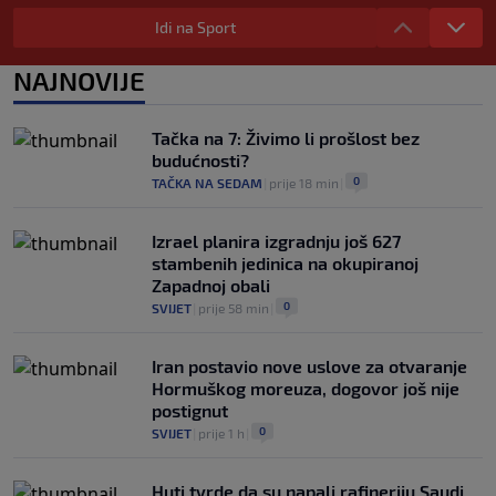
nasmijao publiku nakon žalbe tenisera
(VIDEO)
Idi na Sport
0
TENIS
|
8. aug.
|
NAJNOVIJE
Haos u Irskoj: Navijač utrčao na teren i
nasrnuo na gostujuće fudbalere (VIDEO)
0
NOGOMET
|
8. aug.
|
Tačka na 7: Živimo li prošlost bez
budućnosti?
0
TAČKA NA SEDAM
|
prije 18 min
|
Izrael planira izgradnju još 627
stambenih jedinica na okupiranoj
Zapadnoj obali
0
SVIJET
|
prije 58 min
|
Iran postavio nove uslove za otvaranje
Hormuškog moreuza, dogovor još nije
postignut
0
SVIJET
|
prije 1 h
|
Huti tvrde da su napali rafineriju Saudi