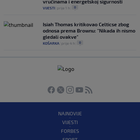
vrućinama i energetskoj sigurnosti
0
VIJESTI
|
prije 1 h
|
Isiah Thomas kritikovao Celticse zbog
odnosa prema Brownu: "Nikada ih nismo
gledali ovakve"
0
KOŠARKA
|
prije 4 h
|
NAJNOVIJE
VIJESTI
FORBES
SPORT