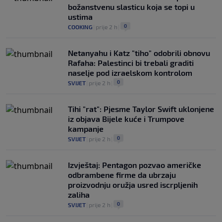
božanstvenu slasticu koja se topi u
ustima
0
COOKING
|
prije 2 h
|
Netanyahu i Katz "tiho" odobrili obnovu
Rafaha: Palestinci bi trebali graditi
naselje pod izraelskom kontrolom
0
SVIJET
|
prije 2 h
|
Tihi "rat": Pjesme Taylor Swift uklonjene
iz objava Bijele kuće i Trumpove
kampanje
0
SVIJET
|
prije 2 h
|
Izvještaj: Pentagon pozvao američke
odbrambene firme da ubrzaju
proizvodnju oružja usred iscrpljenih
zaliha
0
SVIJET
|
prije 2 h
|