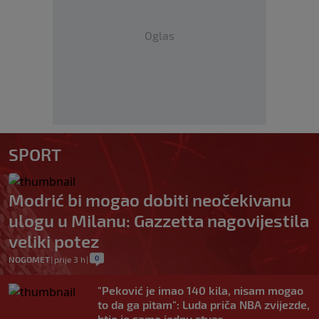
Oglas
SPORT
Modrić bi mogao dobiti neočekivanu
ulogu u Milanu: Gazzetta nagovijestila
veliki potez
0
NOGOMET
|
prije 3 h
|
"Peković je imao 140 kila, nisam mogao
to da ga pitam": Luda priča NBA zvijezde,
htio je samo jednu stvar