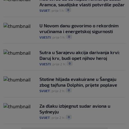
Aramca, saudijske vlasti potvrdile požar
0
SVIJET
|
prije 1 h
|
U Novom danu govorimo o rekordnim
vrućinama i energetskoj sigurnosti
0
VIJESTI
|
prije 1 h
|
Sutra u Sarajevu akcija darivanja krvi:
Daruj krv, budi opet njihov heroj
0
VIJESTI
|
prije 2 h
|
Stotine hiljada evakuirane u Šangaju
zbog tajfuna Dolphin, prijete poplave
0
SVIJET
|
prije 2 h
|
Za dlaku izbjegnut sudar aviona u
Sydneyju
0
SVIJET
|
prije 2 h
|