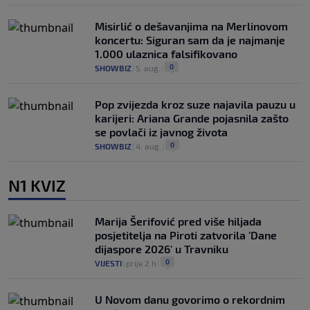
Misirlić o dešavanjima na Merlinovom
koncertu: Siguran sam da je najmanje
1.000 ulaznica falsifikovano
0
SHOWBIZ
|
5. aug.
|
Pop zvijezda kroz suze najavila pauzu u
karijeri: Ariana Grande pojasnila zašto
se povlači iz javnog života
0
SHOWBIZ
|
4. aug.
|
N1 KVIZ
Marija Šerifović pred više hiljada
posjetitelja na Piroti zatvorila 'Dane
dijaspore 2026' u Travniku
0
VIJESTI
|
prije 2 h
|
U Novom danu govorimo o rekordnim