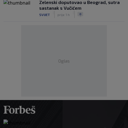
Zelenski doputovao u Beograd, sutra
sastanak s Vučićem
|
|
0
SVIJET
prije 1 h
Oglas