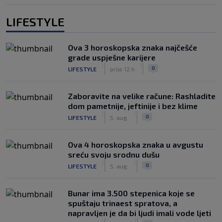
LIFESTYLE
Ova 3 horoskopska znaka najčešće
grade uspješne karijere
|
|
0
LIFESTYLE
prije 12 h
Zaboravite na velike račune: Rashladite
dom pametnije, jeftinije i bez klime
|
|
0
LIFESTYLE
5. aug.
Ova 4 horoskopska znaka u avgustu
sreću svoju srodnu dušu
|
|
0
LIFESTYLE
5. aug.
Bunar imа 3.500 stepenica koje se
spuštaju trinaest spratova, a
napravljen je da bi ljudi imali vode ljeti
|
|