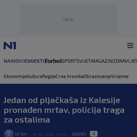
Oglas
NAJNOVIJE
VIJESTI
SPORT
SVIJET
MAGAZIN
ZDRAVLJE
Ekonomija
Kultura
Regija
Crna hronika
Obrazovanje
Vrijeme
Jedan od pljačkaša iz Kalesije
pronađen mrtav, policija traga
za ostalima
0
N1 BiH
VIJESTI
|
19. nov. 2025. 09:50
|
|