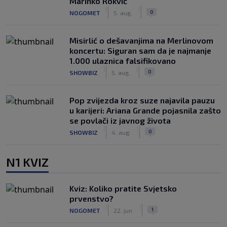
Marinko Rokvić
|
|
0
NOGOMET
5. aug.
Misirlić o dešavanjima na Merlinovom
koncertu: Siguran sam da je najmanje
1.000 ulaznica falsifikovano
|
|
0
SHOWBIZ
5. aug.
Pop zvijezda kroz suze najavila pauzu
u karijeri: Ariana Grande pojasnila zašto
se povlači iz javnog života
|
|
0
SHOWBIZ
4. aug.
N1 KVIZ
Kviz: Koliko pratite Svjetsko
prvenstvo?
|
|
1
NOGOMET
22. jun.