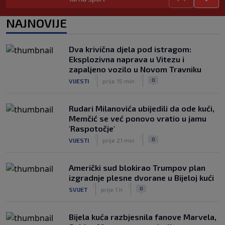
migrantske krize
|
|
0
NOGOMET
prije 3 h
NAJNOVIJE
FS Norveške poručio Infantinu: Odlazi,
odmah!
Dva krivična djela pod istragom:
|
|
0
NOGOMET
prije 4 h
Eksplozivna naprava u Vitezu i
zapaljeno vozilo u Novom Travniku
|
|
0
VIJESTI
prije 15 min
Rudari Milanovića ubijedili da ode kući,
Memčić se već ponovo vratio u jamu
'Raspotočje'
|
|
0
VIJESTI
prije 21 min
Američki sud blokirao Trumpov plan
izgradnje plesne dvorane u Bijeloj kući
|
|
0
SVIJET
prije 1 h
Bijela kuća razbjesnila fanove Marvela,