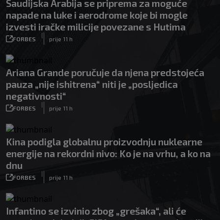
Saudijska Arabija se priprema za moguće
napade na luke i aerodrome koje bi mogle
izvesti iračke milicije povezane s Hutima
|
FORBES
prije 11 h
Ariana Grande poručuje da njena predstojeća
pauza „nije ishitrena“ niti je „posljedica
negativnosti“
|
FORBES
prije 11 h
Kina podigla globalnu proizvodnju nuklearne
energije na rekordni nivo: Ko je na vrhu, a ko na
dnu
|
FORBES
prije 11 h
Infantino se izvinio zbog „grešaka“, ali će