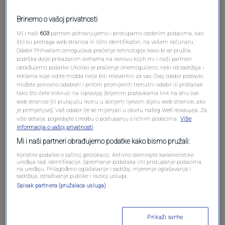
Brinemo o vašoj privatnosti
Mi i naši
603
partneri pohranjujemo i pristupamo osobnim podacima, kao
što su pretraga web stranica ili lični identifikatori, na vašem računaru .
Odabir Prihvatam omogućava praćenje tehnologije kako bi se pružila
podrška dolje prikazanim svrhama na osnovu kojih mi i naši partneri
Oglas
obrađujemo podatke Ukoliko je praćenje onemogućeno, neki od sadržaja i
reklama koje vidite možda neće biti relevantni za vas. Ovaj odabir postavki
možete ponovno odabrati i pritom promijeniti trenutni odabir ili pristanak
tako što ćete kliknuti na Upravljaj željenim postavkama link na dnu ove
web stranice [ili plutajuću ikonu u donjem lijevom dijelu web stranice, ako
je primjenjivo]. Vaš odabir će se mijenjati u okviru našeg Wеб локација. Za
više detalja, pogledajte Uredbu o postupanju s ličnim podacima.
Više
informacija o vašoj privatnosti
Mi i naši partneri obrađujemo podatke kako bismo pružali:
Koristite podatke o tačnoj geolokaciji. Aktivno skenirajte karakteristike
uređaja radi identifikacije. Spremanje podataka i/ili pristupanje podacima
na uređaju. Prilagođeno oglašavanje i sadržaj, mjerenje oglašavanja i
sadržaja, istraživanje publike i razvoj usluga.
Spisak partnera (pružalaca usluga)
Oglas
Prikaži svrhe