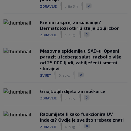
|
|
0
ZDRAVLJE
prije 3 h
Krema ili sprej za sunčanje?
Dermatolozi otkrili šta je bolji izbor
|
|
0
ZDRAVLJE
6. aug.
Masovna epidemija u SAD-u: Opasni
parazit u iceberg salati razbolio više
od 25.000 ljudi, zabilježeni i smrtni
slučajevi
|
|
0
SVIJET
6. aug.
6 najboljih dijeta za muškarce
|
|
0
ZDRAVLJE
5. aug.
Razumijete li kako funkcionira UV
indeks? Ovdje je sve što trebate znati
|
|
0
ZDRAVLJE
4. aug.