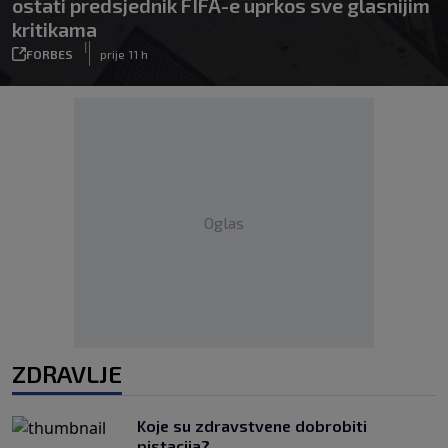
ostati predsjednik FIFA-e uprkos sve glasnijim
kritikama
|
FORBES
prije 11 h
Oglas
ZDRAVLJE
Koje su zdravstvene dobrobiti
pistacija?