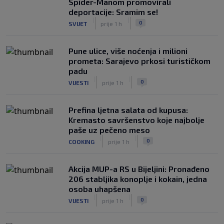
Spider-Manom promovirali
deportacije: Sramim se!
|
|
0
SVIJET
prije 1 h
Pune ulice, više noćenja i milioni
prometa: Sarajevo prkosi turističkom
padu
|
|
0
VIJESTI
prije 1 h
Prefina ljetna salata od kupusa:
Kremasto savršenstvo koje najbolje
paše uz pečeno meso
|
|
0
COOKING
prije 1 h
Akcija MUP-a RS u Bijeljini: Pronađeno
206 stabljika konoplje i kokain, jedna
osoba uhapšena
|
|
0
VIJESTI
prije 1 h