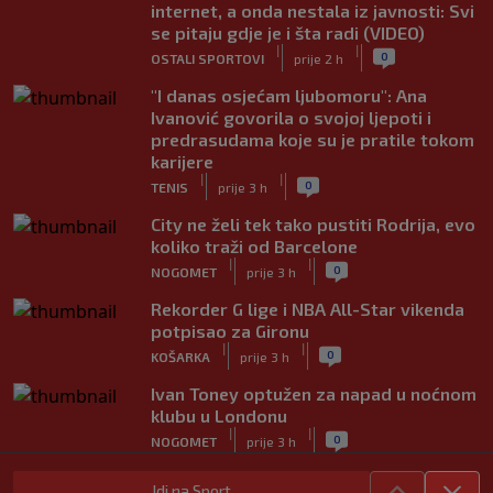
internet, a onda nestala iz javnosti: Svi
se pitaju gdje je i šta radi (VIDEO)
|
|
0
OSTALI SPORTOVI
prije 2 h
"I danas osjećam ljubomoru": Ana
Ivanović govorila o svojoj ljepoti i
predrasudama koje su je pratile tokom
karijere
|
|
0
TENIS
prije 3 h
City ne želi tek tako pustiti Rodrija, evo
koliko traži od Barcelone
|
|
0
NOGOMET
prije 3 h
Rekorder G lige i NBA All-Star vikenda
potpisao za Gironu
|
|
0
KOŠARKA
prije 3 h
Ivan Toney optužen za napad u noćnom
klubu u Londonu
|
|
0
NOGOMET
prije 3 h
Utakmica Barcelone otkazana zbog
Idi na Sport