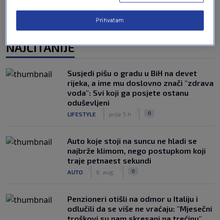
Prihvatam
NAJČITANIJE
Susjedi pišu o gradu u BiH na devet
rijeka, a ime mu doslovno znači "zdrava
voda": Svi koji ga posjete ostanu
oduševljeni
|
|
0
LIFESTYLE
prije 5 h
Auto koje stoji na suncu ne hladi se
najbrže klimom, nego postupkom koji
traje petnaest sekundi
|
|
0
AUTO
6. aug.
Penzioneri otišli na odmor u Italiju i
odlučili da se više ne vraćaju: "Mjesečni
troškovi su nam skresani na trećinu"