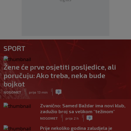
SPORT
Žene će prve osjetiti posljedice, ali
poručuju: Ako treba, neka bude
bojkot
|
|
0
NOGOMET
prije 13 min
Zvanično: Samed Baždar ima novi klub,
zadužio broj sa velikom "težinom"
|
|
0
NOGOMET
prije 2 h
Prije nekoliko godina zaludjela je