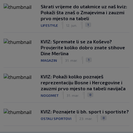
Skrati vrijeme do utakmice uz naš kviz:
Pokaži šta znaš o Zmajevima i zauzmi
prvo mjesto na tabeli
|
|
1
LIFESTYLE
12. jun.
KVIZ: Spremate li se za Koševo?
Provjerite koliko dobro znate stihove
Dine Merlina
|
|
1
MAGAZIN
31. mar.
KVIZ: Pokaži koliko poznaješ
reprezentaciju Bosne i Hercegovine i
zauzmi prvo mjesto na tabeli navijača
|
|
0
NOGOMET
31. mar.
KVIZ: Poznajete li bh. sport i sportiste?
|
|
0
OSTALI SPORTOVI
23. mar.