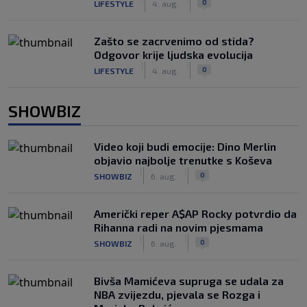
0
LIFESTYLE
4. aug.
Zašto se zacrvenimo od stida?
Odgovor krije ljudska evolucija
|
|
0
LIFESTYLE
4. aug.
SHOWBIZ
Video koji budi emocije: Dino Merlin
objavio najbolje trenutke s Koševa
|
|
0
SHOWBIZ
6. aug.
Američki reper A$AP Rocky potvrdio da
Rihanna radi na novim pjesmama
|
|
0
SHOWBIZ
6. aug.
Bivša Mamićeva supruga se udala za
NBA zvijezdu, pjevala se Rozga i