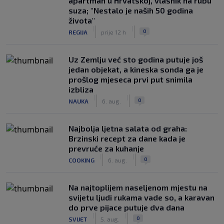
apartman u Hrvatskoj, vlasnik na rubu
suza; "Nestalo je naših 50 godina
života"
|
|
0
REGIJA
prije 12 h
Uz Zemlju već sto godina putuje još
jedan objekat, a kineska sonda ga je
prošlog mjeseca prvi put snimila
izbliza
|
|
0
NAUKA
6. aug.
Najbolja ljetna salata od graha:
Brzinski recept za dane kada je
prevruće za kuhanje
|
|
0
COOKING
6. aug.
Na najtoplijem naseljenom mjestu na
svijetu ljudi rukama vade so, a karavan
do prve pijace putuje dva dana
|
|
0
SVIJET
5. aug.