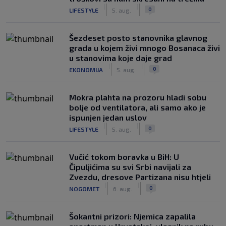
|
|
0
LIFESTYLE
5. aug.
Šezdeset posto stanovnika glavnog
grada u kojem živi mnogo Bosanaca živi
u stanovima koje daje grad
|
|
0
EKONOMIJA
5. aug.
Mokra plahta na prozoru hladi sobu
bolje od ventilatora, ali samo ako je
ispunjen jedan uslov
|
|
0
LIFESTYLE
5. aug.
Vučić tokom boravka u BiH: U
Čipuljićima su svi Srbi navijali za
Zvezdu, dresove Partizana nisu htjeli
|
|
0
NOGOMET
6. aug.
Šokantni prizori: Njemica zapalila