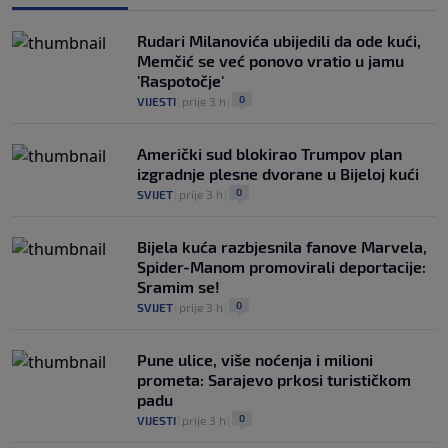
Rudari Milanovića ubijedili da ode kući,
Memčić se već ponovo vratio u jamu
'Raspotočje'
0
VIJESTI
|
prije 3 h
|
Američki sud blokirao Trumpov plan
izgradnje plesne dvorane u Bijeloj kući
0
SVIJET
|
prije 3 h
|
Bijela kuća razbjesnila fanove Marvela,
Spider-Manom promovirali deportacije:
Sramim se!
0
SVIJET
|
prije 3 h
|
Pune ulice, više noćenja i milioni
prometa: Sarajevo prkosi turističkom
padu
0
VIJESTI
|
prije 3 h
|