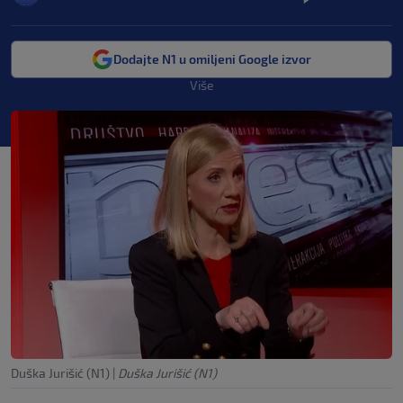
Dodajte N1 u omiljeni Google izvor
Više
Duška Jurišić (N1)
|
Duška Jurišić (N1)