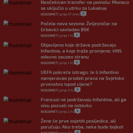
Neočekivan transfer na pomolu: Monaco
se uključio u utrku za Lukakua
0
NOGOMET
|
prije 37 min
|
Počela nova sezona: Željezničar na
Grbavici savladao BSK
0
NOGOMET
|
prije 1 h
|
Objavljeno koje države podržavaju
Infantina, a koje traže promjene: HNS
odavno zauzeo stranu
0
NOGOMET
|
prije 1 h
|
UEFA pokreće istragu: Je li Infantino
namjeravao prodati prava na Svjetsko
prvenstvo ispod cijene?
0
NOGOMET
|
prije 2 h
|
Francuzi ne podržavaju Infantina, ali ga
nisu pozvali na ostavku
0
NOGOMET
|
prije 2 h
|
Žene će prve osjetiti posljedice, ali
poručuju: Ako treba, neka bude bojkot
0
NOGOMET
|
prije 3 h
|