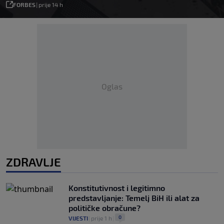
FORBES
|
prije 14 h
Oglas
ZDRAVLJE
Konstitutivnost i legitimno
predstavljanje: Temelj BiH ili alat za
političke obračune?
0
VIJESTI
|
prije 1 h
|