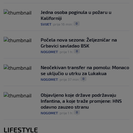
Jedna osoba poginula u požaru u
Kaliforniji
0
SVIJET
|
prije 16 min
|
Počela nova sezona: Željezničar na
Grbavici savladao BSK
0
NOGOMET
|
prije 1 h
|
Neočekivan transfer na pomolu: Monaco
se uključio u utrku za Lukakua
0
NOGOMET
|
prije 37 min
|
Objavljeno koje države podržavaju
Infantina, a koje traže promjene: HNS
odavno zauzeo stranu
0
NOGOMET
|
prije 1 h
|
LIFESTYLE