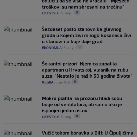
odlučili da se više ne vraćaju: "Mjesečni
troškovi su nam skresani na trećinu"
0
LIFESTYLE
|
5. aug.
|
Šezdeset posto stanovnika glavnog
grada u kojem živi mnogo Bosanaca živi
u stanovima koje daje grad
0
EKONOMIJA
|
5. aug.
|
Šokantni prizori: Njemica zapalila
apartman u Hrvatskoj, vlasnik na rubu
suza; "Nestalo je naših 50 godina života"
0
REGIJA
|
prije 15 h
|
Mokra plahta na prozoru hladi sobu
bolje od ventilatora, ali samo ako je
ispunjen jedan uslov
0
LIFESTYLE
|
5. aug.
|
Vučić tokom boravka u BiH: U Čipuljićima