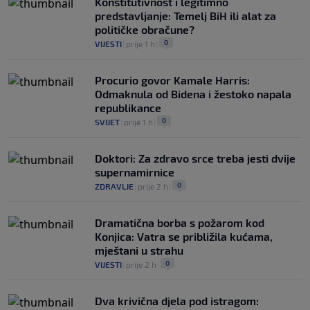
Konstitutivnost i legitimno
predstavljanje: Temelj BiH ili alat za
političke obračune?
0
VIJESTI
|
prije 1 h
|
Procurio govor Kamale Harris:
Odmaknula od Bidena i žestoko napala
republikance
0
SVIJET
|
prije 1 h
|
Doktori: Za zdravo srce treba jesti dvije
supernamirnice
0
ZDRAVLJE
|
prije 2 h
|
Dramatična borba s požarom kod
Konjica: Vatra se približila kućama,
mještani u strahu
0
VIJESTI
|
prije 2 h
|
Dva krivična djela pod istragom: