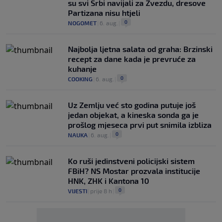
su svi Srbi navijali za Zvezdu, dresove
Partizana nisu htjeli
0
NOGOMET
|
6. aug.
|
Najbolja ljetna salata od graha: Brzinski
recept za dane kada je prevruće za
kuhanje
0
COOKING
|
6. aug.
|
Uz Zemlju već sto godina putuje još
jedan objekat, a kineska sonda ga je
prošlog mjeseca prvi put snimila izbliza
0
NAUKA
|
6. aug.
|
Ko ruši jedinstveni policijski sistem
FBiH? NS Mostar prozvala institucije
HNK, ZHK i Kantona 10
0
VIJESTI
|
prije 8 h
|