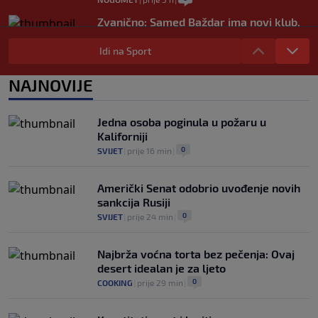
Zvanično: Samed Baždar ima novi klub,
zadužio broj sa velikom "težinom"
Idi na Sport
0
NOGOMET
|
prije 5 h
|
Prije nekoliko godina zaludjela je
NAJNOVIJE
internet, a onda nestala iz javnosti: Svi
se pitaju gdje je i šta radi (VIDEO)
0
OSTALI SPORTOVI
|
prije 5 h
|
Jedna osoba poginula u požaru u
Kaliforniji
0
SVIJET
|
prije 16 min
|
Američki Senat odobrio uvođenje novih
sankcija Rusiji
0
SVIJET
|
prije 24 min
|
Najbrža voćna torta bez pečenja: Ovaj
desert idealan je za ljeto
0
COOKING
|
prije 29 min
|