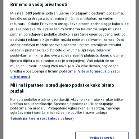
Brinemo o vašoj privatnosti
Mi i naši
603
partneri pohranjujemo i pristupamo osobnim podacima,
kao što su pretraga web stranica ili lični identifikatori, na vašem
računaru . Odabir Prihvatam omogućava praćenje tehnologije kako bi se
pružila podrška dolje prikazanim svrhama na osnovu kojih mi i naši
Više tema kao što je ova?
partneri obrađujemo podatke Ukoliko je praćenje onemogućeno, neki od
sadržaja i reklama koje vidite možda neće biti relevantni za vas. Ovaj
odabir postavki možete ponovno odabrati i pritom promijeniti trenutni
AMIR EF. MAHIĆ
DUŠKA JURIŠIĆ
MILORAD DODIK
PRIJEDOR
odabir ili pristanak tako što ćete kliknuti na Upravljaj željenim
postavkama link na dnu ove web stranice [ili plutajuću ikonu u donjem
lijevom dijelu web stranice, ako je primjenjivo]. Vaš odabir će se
mijenjati u okviru našeg Wеб локација. Za više detalja, pogledajte
Uredbu o postupanju s ličnim podacima.
Više informacija o vašoj
privatnosti
Mi i naši partneri obrađujemo podatke kako bismo
pružali:
Oglas
Koristite podatke o tačnoj geolokaciji. Aktivno skenirajte karakteristike
uređaja radi identifikacije. Spremanje podataka i/ili pristupanje
podacima na uređaju. Prilagođeno oglašavanje i sadržaj, mjerenje
oglašavanja i sadržaja, istraživanje publike i razvoj usluga.
Spisak partnera (pružalaca usluga)
Prikaži svrhe