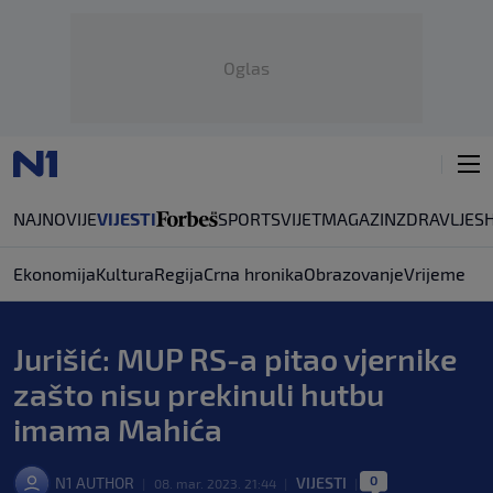
Oglas
NAJNOVIJE
VIJESTI
SPORT
SVIJET
MAGAZIN
ZDRAVLJE
S
Ekonomija
Kultura
Regija
Crna hronika
Obrazovanje
Vrijeme
Jurišić: MUP RS-a pitao vjernike
zašto nisu prekinuli hutbu
imama Mahića
0
N1 AUTHOR
VIJESTI
|
08. mar. 2023. 21:44
|
|