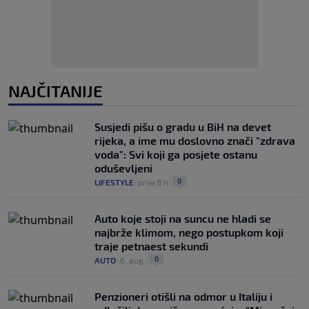
NAJČITANIJE
Susjedi pišu o gradu u BiH na devet
rijeka, a ime mu doslovno znači "zdrava
voda": Svi koji ga posjete ostanu
oduševljeni
0
LIFESTYLE
|
prije 8 h
|
Auto koje stoji na suncu ne hladi se
najbrže klimom, nego postupkom koji
traje petnaest sekundi
0
AUTO
|
6. aug.
|
Penzioneri otišli na odmor u Italiju i