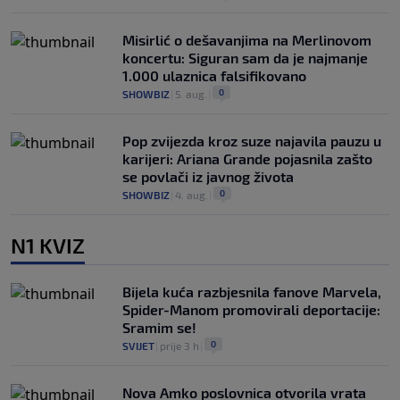
Misirlić o dešavanjima na Merlinovom
koncertu: Siguran sam da je najmanje
1.000 ulaznica falsifikovano
0
SHOWBIZ
|
5. aug.
|
Pop zvijezda kroz suze najavila pauzu u
karijeri: Ariana Grande pojasnila zašto
se povlači iz javnog života
0
SHOWBIZ
|
4. aug.
|
N1 KVIZ
Bijela kuća razbjesnila fanove Marvela,
Spider-Manom promovirali deportacije:
Sramim se!
0
SVIJET
|
prije 3 h
|
Nova Amko poslovnica otvorila vrata