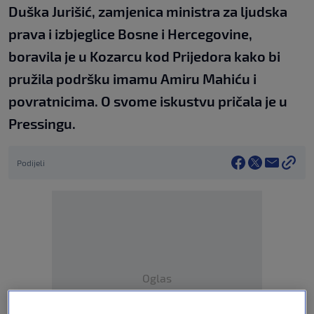
Duška Jurišić, zamjenica ministra za ljudska
prava i izbjeglice Bosne i Hercegovine,
boravila je u Kozarcu kod Prijedora kako bi
pružila podršku imamu Amiru Mahiću i
povratnicima. O svome iskustvu pričala je u
Pressingu.
Podijeli
Oglas