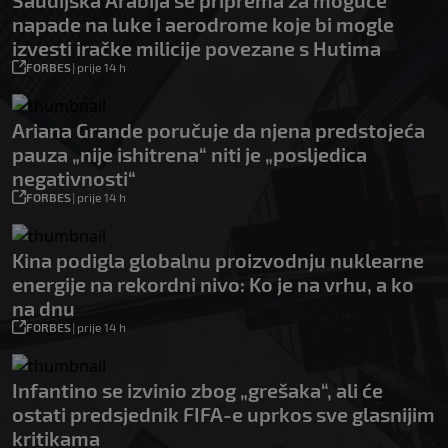
napade na luke i aerodrome koje bi mogle
izvesti iračke milicije povezane s Hutima
FORBES
|
prije 14 h
Ariana Grande poručuje da njena predstojeća
pauza „nije ishitrena“ niti je „posljedica
negativnosti“
FORBES
|
prije 14 h
Kina podigla globalnu proizvodnju nuklearne
energije na rekordni nivo: Ko je na vrhu, a ko
na dnu
FORBES
|
prije 14 h
Infantino se izvinio zbog „grešaka“, ali će
ostati predsjednik FIFA-e uprkos sve glasnijim
kritikama