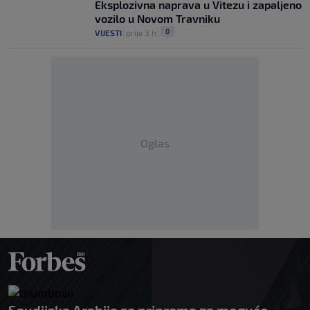
Eksplozivna naprava u Vitezu i zapaljeno
vozilo u Novom Travniku
0
VIJESTI
|
prije 3 h
|
Oglas
Saudijska Arabija se priprema za moguće