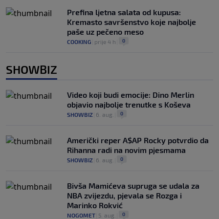
Prefina ljetna salata od kupusa:
Kremasto savršenstvo koje najbolje
paše uz pečeno meso
0
COOKING
|
prije 4 h
|
SHOWBIZ
Video koji budi emocije: Dino Merlin
objavio najbolje trenutke s Koševa
0
SHOWBIZ
|
6. aug.
|
Američki reper A$AP Rocky potvrdio da
Rihanna radi na novim pjesmama
0
SHOWBIZ
|
6. aug.
|
Bivša Mamićeva supruga se udala za
NBA zvijezdu, pjevala se Rozga i
Marinko Rokvić
0
NOGOMET
|
5. aug.
|