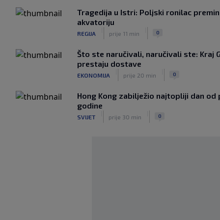
Tragedija u Istri: Poljski ronilac pre
akvatoriju
|
|
0
REGIJA
prije 11 min
Što ste naručivali, naručivali ste: Kraj 
prestaju dostave
|
|
0
EKONOMIJA
prije 20 min
Hong Kong zabilježio najtopliji dan od
godine
|
|
0
SVIJET
prije 30 min