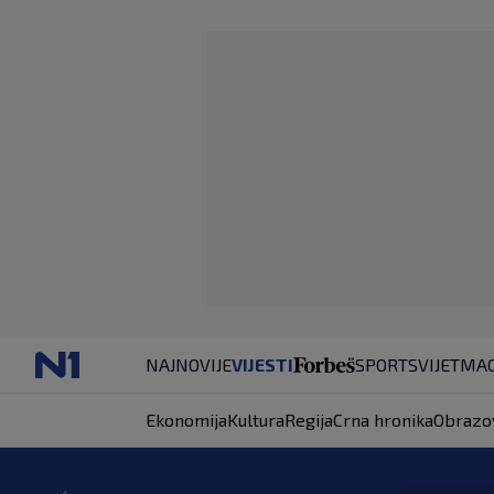
NAJNOVIJE
VIJESTI
SPORT
SVIJET
MAG
Ekonomija
Kultura
Regija
Crna hronika
Obrazo