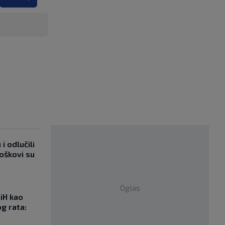
i odlučili
roškovi su
Oglas
iH kao
g rata: