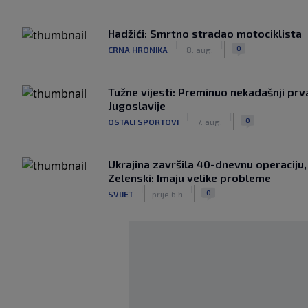
Hadžići: Smrtno stradao motociklista
|
|
0
CRNA HRONIKA
8. aug.
Tužne vijesti: Preminuo nekadašnji prv
Jugoslavije
|
|
0
OSTALI SPORTOVI
7. aug.
Ukrajina završila 40-dnevnu operaciju,
Zelenski: Imaju velike probleme
|
|
0
SVIJET
prije 6 h