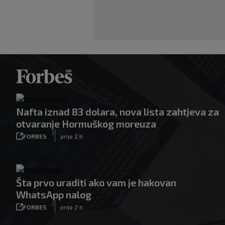
Nafta iznad 83 dolara, nova lista zahtjeva za
otvaranje Hormuškog moreuza
|
FORBES
prije 2 h
Šta prvo uraditi ako vam je hakovan
WhatsApp nalog
|
FORBES
prije 2 h