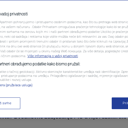
PODCAST
a u BiH?
N1 SPECIJAL
vašoj privatnosti
3
partneri pohranjujemo i pristupamo osobnim podacima, kao što su pretraga web stranica 
FENOMENI
ri, na vašem računaru . Odabir Prihvatam omogućava praćenje tehnologije kako bi se pruž
0
komentara
anim svrhama na osnovu kojih mi i naši partneri obrađujemo podatke Ukoliko je praćenj
 neki od sadržaja i reklama koje vidite možda neće biti relevantni za vas. Ovaj odabir p
NEISTRAŽENO
ati i pritom promijeniti trenutni odabir ili pristanak tako što ćete kliknuti na Upravljaj 
ink na dnu ove web stranice [ili plutajuću ikonu u donjem lijevom dijelu web stranice, a
VIRALNO
. Vaš odabir će se mijenjati u okviru našeg Wеб локација. Za više detalja, pogledajte Ure
s ličnim podacima.
Više informacija o vašoj privatnosti
FOTO
partneri obrađujemo podatke kako bismo pružali:
atke o tačnoj geolokaciji. Aktivno skenirajte karakteristike uređaja radi identifikacije. Sp
PROMO
li pristupanje podacima na uređaju. Prilagođeno oglašavanje i sadržaj, mjerenje oglašavanj
ližavanja Evropskoj uniji, koji bi trebali podstaći
publike i razvoj usluga.
era (pružalaca usluga)
dogovorima o izbornim nastupima. Ipak, pitanje ime
VIDEO
o Bosne i Hercegovine teško usaglašavaju čak i na
ži svrhe
Pr
edefinisana, njegove ovlasti smanjene ili je trenut
 Šmita? Dvodnevno zasjedanje PIC-a nije rezultiralo