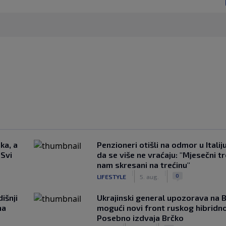
ka, a
Penzioneri otišli na odmor u Italiju 
 Svi
da se više ne vraćaju: "Mjesečni t
nam skresani na trećinu"
|
|
0
LIFESTYLE
5. aug.
išnji
Ukrajinski general upozorava na B
na
mogući novi front ruskog hibridno
Posebno izdvaja Brčko
|
|