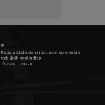
Kopaju zlato dan i noć, ali nisu svjesni
ozbiljnih posljedica
|
FORBES
prije 2 h