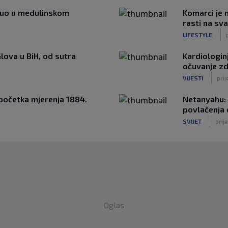
minuo u medulinskom
Komarci je n
rasti na sv
|
LIFESTYLE
Glova u BiH, od sutra
Kardiologinj
očuvanje zd
|
VIJESTI
prij
 početka mjerenja 1884.
Netanyahu: 
povlačenja
|
SVIJET
prije
Oglas