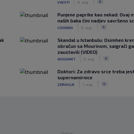
0
VIJESTI
8. aug.
Punjene paprike kao nekad: Ovaj ma
naših baka čini nadjev savršeno s
|
|
0
COOKING
8. aug.
ak
Skandal u Istanbulu: Osimhen krenu
obračun sa Mourinom, saigrači ga
zaustavili (VIDEO)
|
|
0
NOGOMET
8. aug.
Doktori: Za zdravo srce treba jest
supernamirnice
|
|
0
ZDRAVLJE
7. aug.
Oglas