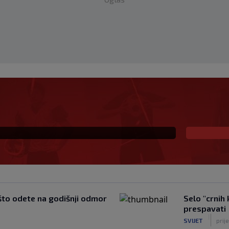
a slučajno sreo
nao ko je čovjek ispred
 što odete na godišnji odmor
Selo "crnih
prespavati
|
SVIJET
prij