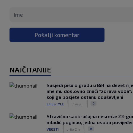
Pošalji komentar
NAJČITANIJE
Susjedi pišu o gradu u BiH na devet rije
ime mu doslovno znači "zdrava voda":
koji ga posjete ostanu oduševljeni
|
|
0
LIFESTYLE
7. aug.
Stravična saobraćajna nesreća: 23-god
mladić poginuo, jedna osoba povijeđe
|
|
0
VIJESTI
prije 2 h