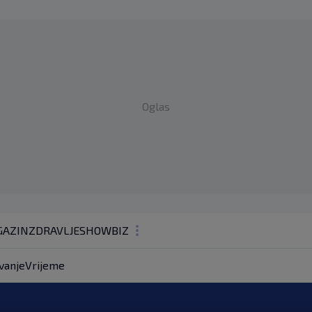
Oglas
AZIN
ZDRAVLJE
SHOWBIZ
KOLUMNE
vanje
Vrijeme