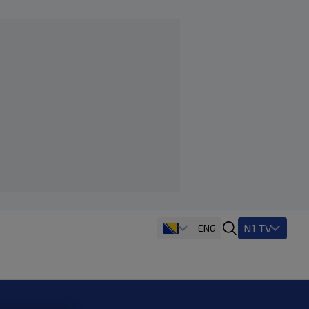
N1 TV
ENG