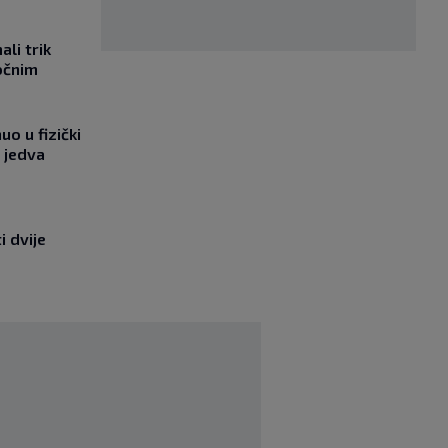
li trik
očnim
o u fizički
 jedva
i dvije