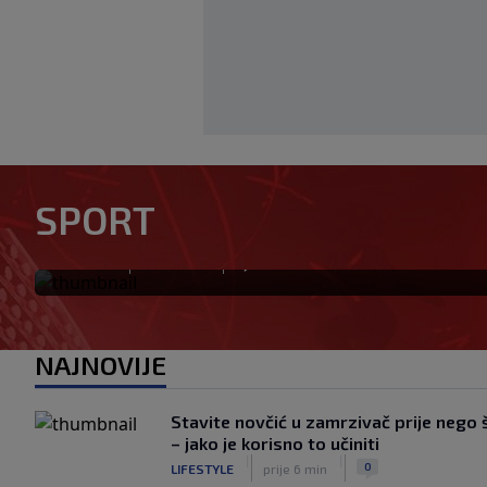
Japanac šetao Baščaršijom p
legendu Galatasaraya: Nije z
SPORT
njega
|
|
0
VIRALNO
prije 3 min
NAJNOVIJE
Stavite novčić u zamrzivač prije nego
– jako je korisno to učiniti
|
|
0
LIFESTYLE
prije 6 min