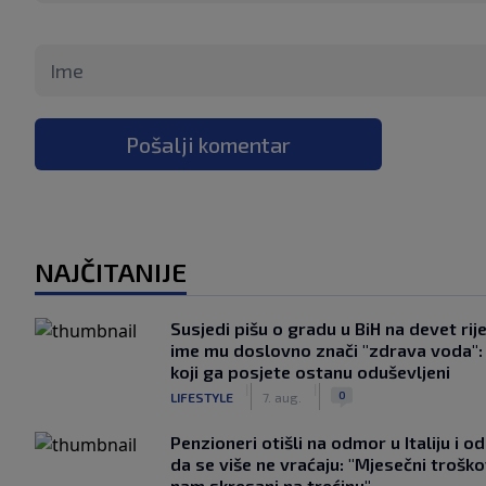
Pošalji komentar
NAJČITANIJE
Susjedi pišu o gradu u BiH na devet rije
ime mu doslovno znači "zdrava voda":
koji ga posjete ostanu oduševljeni
|
|
0
LIFESTYLE
7. aug.
Penzioneri otišli na odmor u Italiju i odl
da se više ne vraćaju: "Mjesečni troško
nam skresani na trećinu"