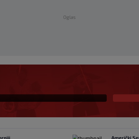
Oglas
na prva ljubav: Njihova
a
rniji
Američki Se