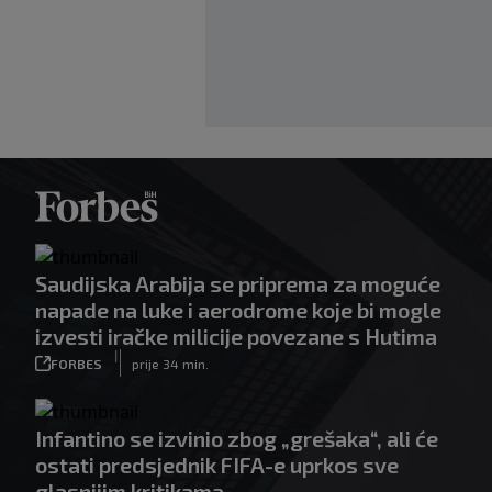
Saudijska Arabija se priprema za moguće
napade na luke i aerodrome koje bi mogle
izvesti iračke milicije povezane s Hutima
|
FORBES
prije 34 min.
Infantino se izvinio zbog „grešaka“, ali će
ostati predsjednik FIFA-e uprkos sve
glasnijim kritikama