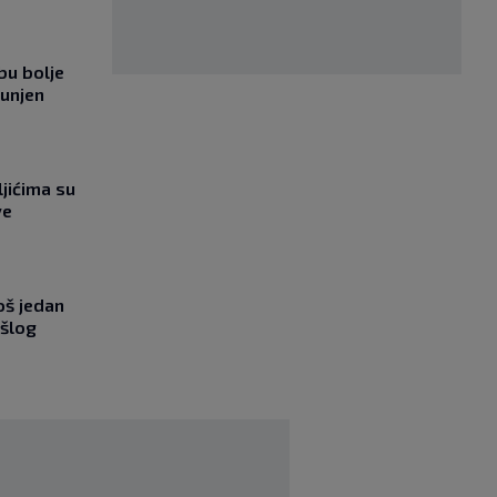
bu bolje
punjen
jićima su
ve
oš jedan
ošlog