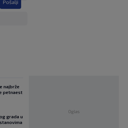
Pošalji
se najbrže
e petnaest
Oglas
og grada u
 stanovima