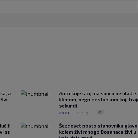
ka, a
Auto koje stoji na suncu ne hladi 
 Svi
klimom, nego postupkom koji traj
sekundi
|
|
0
AUTO
6. aug.
učili
Šezdeset posto stanovnika glavn
vi su
kojem živi mnogo Bosanaca živi u
koje daje grad