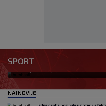
Otkriveno ko je bio Georgini
SPORT
priča ponovo postala viraln
|
|
0
NOGOMET
prije 0 min.
NAJNOVIJE
Jedna osoba poginula u požaru u Kalifo