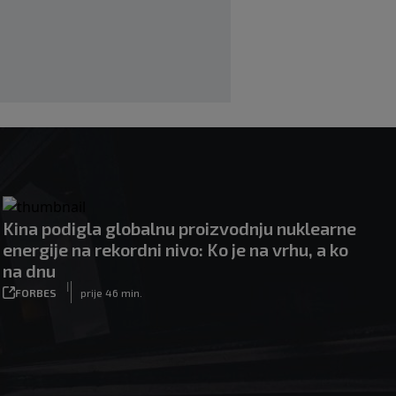
Kina podigla globalnu proizvodnju nuklearne
energije na rekordni nivo: Ko je na vrhu, a ko
na dnu
|
FORBES
prije 46 min.