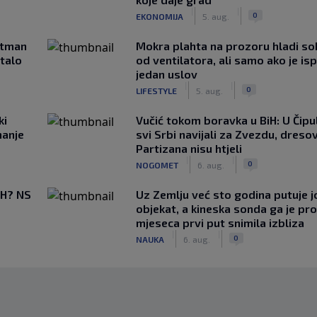
|
|
0
EKONOMIJA
5. aug.
rtman
Mokra plahta na prozoru hladi so
stalo
od ventilatora, ali samo ako je is
jedan uslov
|
|
0
LIFESTYLE
5. aug.
ki
Vučić tokom boravka u BiH: U Čipul
hanje
svi Srbi navijali za Zvezdu, dreso
Partizana nisu htjeli
|
|
0
NOGOMET
6. aug.
BiH? NS
Uz Zemlju već sto godina putuje j
objekat, a kineska sonda ga je pr
mjeseca prvi put snimila izbliza
|
|
0
NAUKA
6. aug.