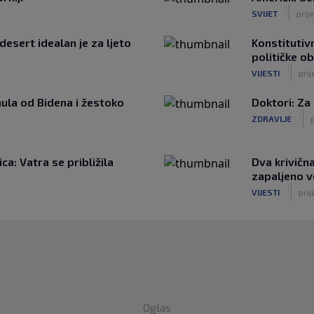
|
SVIJET
prij
desert idealan je za ljeto
Konstitutivn
političke o
|
VIJESTI
prij
ula od Bidena i žestoko
Doktori: Za
|
ZDRAVLJE
p
a: Vatra se približila
Dva krivičn
zapaljeno v
|
VIJESTI
prij
Oglas