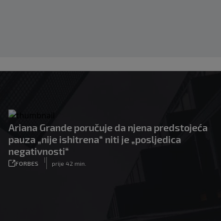
Ariana Grande poručuje da njena predstojeća
pauza „nije ishitrena“ niti je „posljedica
negativnosti“
|
FORBES
prije 42 min.