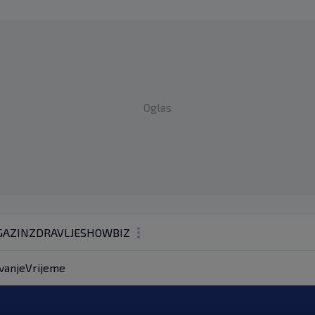
Oglas
AZIN
ZDRAVLJE
SHOWBIZ
KOLUMNE
vanje
Vrijeme